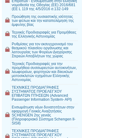
Επιβατών - Ενσωμάτωση στην ελληνική
νομοθεσία της Οδηγίας (EE) 2016/681
(EE L 119 της 4/5/2016 σ.132-149
Προώθηση της ουσιαστικής ισότητας
των φύλων και την καταπολέμηση της
έμφυλης βίας
Τεχνικές Προδιαγραφές για Προμήθειες
της Ελληνικής Αστυνομίας
Ρυθμίσεις για τον εκσυγχρονισμό του
θεσμικού πλαισίου οργάνωσης και
λειτουργίας των Φορέων Διαχείρισης
Στερεών Αποβλήτων της χώρας
Τεχνικές Προδιαγραφές για την
προμήθεια συσσωρευτών αυτοκινήτων,
λεωφορείων, φορτηγών και δίκυκλων
μοτοσικλετών οχημάτων Ελληνικής
Αστυνομίας
ΤΕΧΝΙΚΕΣ ΠΡΟΔΙΑΓΡΑΦΕΣ
ΣΥΣΤΗΜΑΤΟΣ ΠΡΟΕΛΕΓΧΟΥ
ΕΠΙΒΑΤΩΝ ΠΤΗΣΕΩΝ (Advanced
Passenger Information System- API)
Ενσωμάτωση νέων δυνατοτήτων στην
εφαρμογή Γενικές Αναζητήσεις
SCHENGEN 2ης γενιάς
(Πληροφοριακό Σύστημα Schengen II-
SISII)
ΤΕΧΝΙΚΕΣ ΠΡΟΔΙΑΓΡΑΦΕΣ
ΣΥΣΤΗΜΑΤΟΣ ΠΡΟΕΛΕΓΧΟΥ