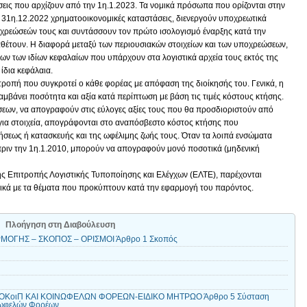
ρήσεις που αρχίζουν από την 1η.1.2023. Τα νομικά πρόσωπα που ορίζονται στην
ην 31η.12.2022 χρηματοοικονομικές καταστάσεις, διενεργούν υποχρεωτικά
χρεώσεών τους και συντάσσουν τον πρώτο ισολογισμό έναρξης κατά την
αθέτουν. Η διαφορά μεταξύ των περιουσιακών στοιχείων και των υποχρεώσεων,
ν των ιδίων κεφαλαίων που υπάρχουν στα λογιστικά αρχεία τους εκτός της
ίδια κεφάλαια.
τροπή που συγκροτεί ο κάθε φορέας με απόφαση της διοίκησής του. Γενικά, η
λαμβάνει ποσότητα και αξία κατά περίπτωση με βάση τις τιμές κόστους κτήσης.
κήσεων, να απογραφούν στις εύλογες αξίες τους που θα προσδιοριστούν από
για στοιχεία, απογράφονται στο αναπόσβεστο κόστος κτήσης που
κτήσεως ή κατασκευής και της ωφέλιμης ζωής τους. Όταν τα λοιπά ενσώματα
 πριν την 1η.1.2010, μπορούν να απογραφούν μονό ποσοτικά (μηδενική
ης Επιτροπής Λογιστικής Τυποποίησης και Ελέγχων (ΕΛΤΕ), παρέχονται
ρικά με τα θέματα που προκύπτουν κατά την εφαρμογή του παρόντος.
Πλοήγηση στη Διαβούλευση
ΜΟΓΗΣ – ΣΚΟΠΟΣ – ΟΡΙΣΜΟΙ Άρθρο 1 Σκοπός
ΟΚοιΠ ΚΑΙ ΚΟΙΝΩΦΕΛΩΝ ΦΟΡΕΩΝ-ΕΙΔΙΚΟ ΜΗΤΡΩΟ Άρθρο 5 Σύσταση
νωφελών Φορέων