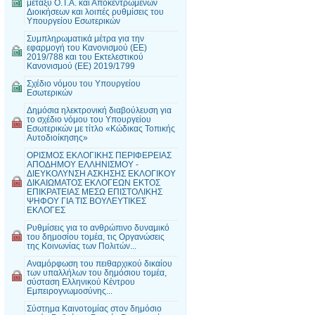
μεταξύ Ο.Τ.Α. και Αποκεντρωμένων
Διοικήσεων και λοιπές ρυθμίσεις του
Υπουργείου Εσωτερικών
Συμπληρωματικά μέτρα για την
εφαρμογή του Κανονισμού (ΕΕ)
2019/788 και του Εκτελεστικού
Κανονισμού (ΕΕ) 2019/1799
Σχέδιο νόμου του Υπουργείου
Εσωτερικών
Δημόσια ηλεκτρονική διαβούλευση για
το σχέδιο νόμου του Υπουργείου
Εσωτερικών με τίτλο «Κώδικας Τοπικής
Αυτοδιοίκησης»
ΟΡΙΣΜΟΣ ΕΚΛΟΓΙΚΗΣ ΠΕΡΙΦΕΡΕΙΑΣ
ΑΠΟΔΗΜΟΥ ΕΛΛΗΝΙΣΜΟΥ -
ΔΙΕΥΚΟΛΥΝΣΗ ΑΣΚΗΣΗΣ ΕΚΛΟΓΙΚΟΥ
ΔΙΚΑΙΩΜΑΤΟΣ ΕΚΛΟΓΕΩΝ ΕΚΤΟΣ
ΕΠΙΚΡΑΤΕΙΑΣ ΜΕΣΩ ΕΠΙΣΤΟΛΙΚΗΣ
ΨΗΦΟΥ ΓΙΑ ΤΙΣ ΒΟΥΛΕΥΤΙΚΕΣ
ΕΚΛΟΓΕΣ
Ρυθμίσεις για το ανθρώπινο δυναμικό
του δημοσίου τομέα, τις Οργανώσεις
της Κοινωνίας των Πολιτών...
Αναμόρφωση του πειθαρχικού δικαίου
των υπαλλήλων του δημόσιου τομέα,
σύσταση Ελληνικού Κέντρου
Εμπειρογνωμοσύνης...
Σύστημα Καινοτομίας στον δημόσιο