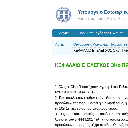
Υπουργείο Εσωτερικ
Δικτυακός Τόπος Διαβουλεύσ
Αρχική
Πρωθυπουργός της Ελλάδας
Αρχική
Οργανώσεις Κοινωνίας Πολιτών, εθε
ΚΕΦΑΛΑΙΟ Ε΄ ΕΛΕΓΧΟΣ ΟΚοιΠ Άρθρο
ΚΕΦΑΛΑΙΟ Ε΄ ΕΛΕΓΧΟΣ ΟΚοιΠ Άρθ
1. Όλες οι ΟΚοιΠ που έχουν εγγραφεί στο Ειδ
τον ν. 4308/2014 (Α΄ 251).
2. Την αποκλειστική ευθύνη σύνταξης και υπ
προσώπων της παρ. 1 φέρει η Διοίκησή τους, η 
τη 10η Σεπτεμβρίου του επομένου έτους.
3. Οι χρηματοοικονομικές καταστάσεις των υπ
λογιστές του ν. 4449/2017 (Α΄ 7), οι οποίοι ο
προσώπων της παρ. 1, μέχρι το τέλος Οκτωβρίο