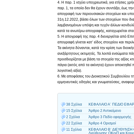
4. Η παρ. 1 ισχύει υποχρεωτικά, για ετήσιες χ
παρ. 1, τα οποία δεν θα έχουν συντάξει, έως τ
απογραφή των περιουσιακών στοιχείων και υπο
31η.12.2022, βάσει όλων των στοιχείων που δι
λαμβανομένων υπόψη και τυχόν άλλων κονδυλίω
κατά τα ανωτέρω απογραφής, καταχωρείται στα 
5. Η απογραφή της παρ. 4 διενεργείται από Επι
απογραφή γίνεται κατ’ είδος στοιχείου και περι
Τα ακίνητα δύνανται, κατά την κρίση των διοι
ανεξάρτητους εκτιμητές. Τα λοιπά ενσώματα πά
προσδιορίζεται με βάση τα στοιχεία της αξίας 
πάγια (εκτός από τα ακίνητα) έχουν αποκτηθεί
λογιστική αξία).
6. Με αποφάσεις του Διοικητικού Συμβουλίου τ
ερμηνευτικές οδηγίες και γνωματεύσεις, αναφο
38 Σχόλια
ΚΕΦΑΛΑΙΟ Α΄ ΠΕΔΙΟ ΕΦΑΡ
15 Σχόλια
Άρθρο 2 Αντικείμενο
2 Σχόλια
Άρθρο 3 Πεδίο εφαρμογής
22 Σχόλια
Άρθρο 4 Ορισμοί
11 Σχόλια
ΚΕΦΑΛΑΙΟ Β΄ ΔΙΕΥΘΥΝΣΗ 
Διεύθυνσης ΟΚοιΠ και Κοι