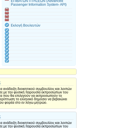
ΕΠΙΒΑΤΩΝ ΠΤΗΣΕΩΝ (Advanced
Passenger Information System- API)
Εκλογή Βουλευτών
ς
ια ανάδειξη διοικητικού συμβουλίου και λοιπών
 είτε με την φυσική παρουσία εκπροσώπων του
πα που θα επιλεγούν να εκπροσωπούν το
περίπτωση το ελληνικό δημόσιο να βεβαιώνει
του φορέα στο εν λόγω μητρώο.
ς
ια ανάδειξη διοικητικού συμβουλίου και λοιπών
 είτε με την φυσική παρουσία εκπροσώπων του