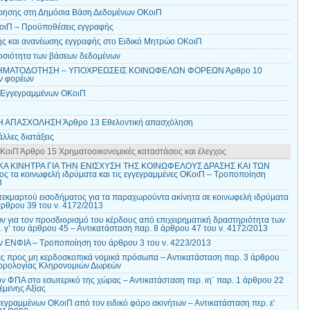
ώρησης στη Δημόσια Βάση Δεδομένων ΟΚοιΠ
οιΠ – Προϋποθέσεις εγγραφής
ής και ανανέωσης εγγραφής στο Ειδικό Μητρώο ΟΚοιΠ
μοσιότητα των βάσεων δεδομένων
ΡΗΜΑΤΟΔΟΤΗΣΗ – ΥΠΟΧΡΕΩΣΕΙΣ ΚΟΙΝΩΦΕΛΩΝ ΦΟΡΕΩΝ Άρθρο 10
ν φορέων
 Εγγεγραμμένων ΟΚοιΠ
 ΑΠΑΣΧΟΛΗΣΗ Άρθρο 13 Εθελοντική απασχόληση
λλες διατάξεις
ιΠ Άρθρο 15 Χρηματοοικονομικές καταστάσεις και έλεγχος
Α ΚΙΝΗΤΡΑ ΓΙΑ ΤΗΝ ΕΝΙΣΧΥΣΗ ΤΗΣ ΚΟΙΝΩΦΕΛΟΥΣ ΔΡΑΣΗΣ ΚΑΙ ΤΩΝ
ς τα κοινωφελή ιδρύματα και τις εγγεγραμμένες ΟΚοιΠ – Τροποποίηση
3
εκμαρτού εισοδήματος για τα παραχωρούντα ακίνητα σε κοινωφελή ιδρύματα
ρθρου 39 του ν. 4172/2013
για τον προσδιορισμό του κέρδους από επιχειρηματική δραστηριότητα των
 γ’ του άρθρου 45 – Αντικατάσταση παρ. 8 άρθρου 47 του ν. 4172/2013
ν ΕΝΦΙΑ – Τροποποίηση του άρθρου 3 του ν. 4223/2013
ς προς μη κερδοσκοπικά νομικά πρόσωπα – Αντικατάσταση παρ. 3 άρθρου
Φορολογίας Κληρονομιών Δωρεών
ν ΦΠΑ στο εσωτερικό της χώρας – Αντικατάσταση περ. ιη΄ παρ. 1 άρθρου 22
μενης Αξίας
εγραμμένων ΟΚοιΠ από τον ειδικό φόρο ακινήτων – Αντικατάσταση περ. ε’