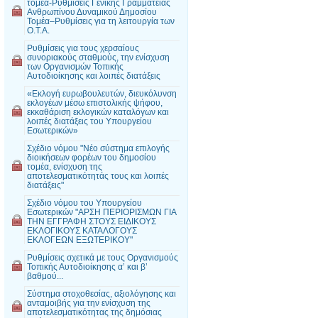
τομέα-Ρυθμίσεις Γενικής Γραμματείας
Ανθρωπίνου Δυναμικού Δημοσίου
Τομέα–Ρυθμίσεις για τη λειτουργία των
Ο.Τ.Α.
Ρυθμίσεις για τους χερσαίους
συνοριακούς σταθμούς, την ενίσχυση
των Οργανισμών Τοπικής
Αυτοδιοίκησης και λοιπές διατάξεις
«Εκλογή ευρωβουλευτών, διευκόλυνση
εκλογέων μέσω επιστολικής ψήφου,
εκκαθάριση εκλογικών καταλόγων και
λοιπές διατάξεις του Υπουργείου
Εσωτερικών»
Σχέδιο νόμου "Νέο σύστημα επιλογής
διοικήσεων φορέων του δημοσίου
τομέα, ενίσχυση της
αποτελεσματικότητάς τους και λοιπές
διατάξεις"
Σχέδιο νόμου του Υπουργείου
Εσωτερικών "ΑΡΣΗ ΠΕΡΙΟΡΙΣΜΩΝ ΓΙΑ
ΤΗΝ ΕΓΓΡΑΦΗ ΣΤΟΥΣ ΕΙΔΙΚΟΥΣ
ΕΚΛΟΓΙΚΟΥΣ ΚΑΤΑΛΟΓΟΥΣ
ΕΚΛΟΓΕΩΝ ΕΞΩΤΕΡΙΚΟΥ"
Ρυθμίσεις σχετικά με τους Οργανισμούς
Τοπικής Αυτοδιοίκησης α’ και β’
βαθμού...
Σύστημα στοχοθεσίας, αξιολόγησης και
ανταμοιβής για την ενίσχυση της
αποτελεσματικότητας της δημόσιας