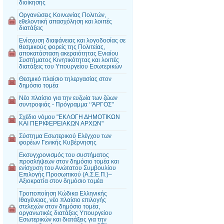
διοίκησης
Οργανώσεις Κοινωνίας Πολιτών,
εθελοντική απασχόληση και λοιπές
διατάξεις
Ενίσχυση διαφάνειας και λογοδοσίας σε
θεσμικούς φορείς της Πολιτείας,
αποκατάσταση ακεραιότητας Ενιαίου
Συστήματος Κινητικότητας και λοιπές
διατάξεις του Υπουργείου Εσωτερικών
Θεσμικό πλαίσιο τηλεργασίας στον
δημόσιο τομέα
Νέο πλαίσιο για την ευζωία των ζώων
συντροφιάς - Πρόγραμμα ‘‘ΆΡΓΟΣ’’
Σχέδιο νόμου "ΕΚΛΟΓΗ ΔΗΜΟΤΙΚΩΝ
ΚΑΙ ΠΕΡΙΦΕΡΕΙΑΚΩΝ ΑΡΧΩΝ"
Σύστημα Εσωτερικού Ελέγχου των
φορέων Γενικής Κυβέρνησης
Εκσυγχρονισμός του συστήματος
προσλήψεων στον δημόσιο τομέα και
ενίσχυση του Ανώτατου Συμβουλίου
Επιλογής Προσωπικού (Α.Σ.Ε.Π.)–
Αξιοκρατία στον δημόσιο τομέα
Τροποποίηση Κώδικα Ελληνικής
Ιθαγένειας, νέο πλαίσιο επιλογής
στελεχών στον δημόσιο τομέα,
οργανωτικές διατάξεις Υπουργείου
Εσωτερικών και διατάξεις για την