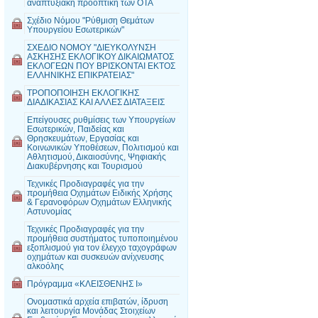
αναπτυξιακή προοπτική των ΟΤΑ
Σχέδιο Νόμου "Ρύθμιση Θεμάτων
Υπουργείου Εσωτερικών"
ΣΧΕΔΙΟ ΝΟΜΟΥ "ΔΙΕΥΚΟΛΥΝΣΗ
ΑΣΚΗΣΗΣ ΕΚΛΟΓΙΚΟΥ ΔΙΚΑΙΩΜΑΤΟΣ
ΕΚΛΟΓΕΩΝ ΠΟΥ ΒΡΙΣΚΟΝΤΑΙ ΕΚΤΟΣ
ΕΛΛΗΝΙΚΗΣ ΕΠΙΚΡΑΤΕΙΑΣ"
ΤΡΟΠΟΠΟΙΗΣΗ ΕΚΛΟΓΙΚΗΣ
ΔΙΑΔΙΚΑΣΙΑΣ ΚΑΙ ΑΛΛΕΣ ΔΙΑΤΑΞΕΙΣ
Επείγουσες ρυθμίσεις των Υπουργείων
Εσωτερικών, Παιδείας και
Θρησκευμάτων, Εργασίας και
Κοινωνικών Υποθέσεων, Πολιτισμού και
Αθλητισμού, Δικαιοσύνης, Ψηφιακής
Διακυβέρνησης και Τουρισμού
Τεχνικές Προδιαγραφές για την
προμήθεια Οχημάτων Ειδικής Χρήσης
& Γερανοφόρων Οχημάτων Ελληνικής
Αστυνομίας
Τεχνικές Προδιαγραφές για την
προμήθεια συστήματος τυποποιημένου
εξοπλισμού για τον έλεγχο ταχογράφων
οχημάτων και συσκευών ανίχνευσης
αλκοόλης
Πρόγραμμα «ΚΛΕΙΣΘΕΝΗΣ Ι»
Ονομαστικά αρχεία επιβατών, ίδρυση
και λειτουργία Μονάδας Στοιχείων