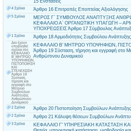
15 Ενστάσεις
4 Σχόλια
Άρθρο 16 Επιτροπές Εποπτείας Αξιολόγησης
5 Σχόλια
ΜΕΡΟΣ Γ΄ ΣΥΜΒΟΥΛΟΣ ΑΝΑΠΤΥΞΗΣ ΑΝΘΡ
ΚΕΦΑΛΑΙΟ Α΄ ΟΡΓΑΝΩΤΙΚΗ ΥΠΑΓΩΓΗ – ΑΡ
ΥΠΟΧΡΕΩΣΕΙΣ Άρθρο 17 Σύμβουλος Ανάπτυξ
1 Σχόλιο
Άρθρο 18 Αρμοδιότητες Συμβούλου Ανάπτυξη
Δεν έχουν
ΚΕΦΑΛΑΙΟ Β’ ΜΗΤΡΩΟ ΥΠΟΨΗΦΙΩΝ, ΠΙΣΤ
υποβληθεί
Άρθρο 19 Σύσταση, τήρηση και εγγραφή στο
σχόλια
στο
ΚΕΦΑΛΑΙΟ
Ανθρώπινου Δυναμικού
Β’ ΜΗΤΡΩΟ
ΥΠΟΨΗΦΙΩΝ,
ΠΙΣΤΟΠΟΙΗΣΗ
ΚΑΙ
ΣΤΕΛΕΧΩΣΗ
Άρθρο 19
Σύσταση,
τήρηση και
εγγραφή στο
Μητρώο
Συμβούλων
Ανάπτυξης
Ανθρώπινου
Δυναμικού
2 Σχόλια
Άρθρο 20 Πιστοποίηση Συμβούλων Ανάπτυξης
2 Σχόλια
Άρθρο 21 Κάλυψη θέσεων Συμβούλων Ανάπτυ
3 Σχόλια
ΚΕΦΑΛΑΙΟ Γ’ ΥΠΗΡΕΣΙΑΚΗ ΚΑΤΑΣΤΑΣΗ ΚΑΙ
Θητεία, υπηρεσιακή κατάσταση, μισθοδοσία και