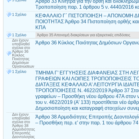
Άρθρο 33 Κίνητρα για την ορθή και ολοκληρω
Τροποποίηση παρ. 1 άρθρου 5 ν. 4440/2016 κα
1 Σχόλιο
ΚΕΦΑΛΑΙΟ Γ΄ ΠΙΣΤΟΠΟΙΗΣΗ – ΑΠΟΝΟΜΗ Δ
ΠΟΙΟΤΗΤΑΣ Άρθρο 34 Πιστοποίηση ορθής και
ΚΠΑ
1 Σχόλιο
Άρθρο 35 Απονομή διακρίσεων για εξαιρετικές επιδόσεις
Δεν έχουν
Άρθρο 36 Κύκλος Ποιότητας Δημόσιων Οργα
υποβληθεί
σχόλια
στο
Άρθρο 36
Κύκλος
Ποιότητας
Δημόσιων
Οργανώσεων
1 Σχόλιο
ΤΜΗΜΑ Γ’ ΕΓΓΥΗΣΕΙΣ ΔΙΑΦΑΝΕΙΑΣ ΣΤΗ ΛΕΙ
ΓΡΑΦΕΙΩΝ ΚΑΙ ΛΟΙΠΕΣ ΤΡΟΠΟΠΟΙΗΣΕΙΣ ΤΟΥ
ΔΙΑΤΑΞΕΙΣ ΚΕΦΑΛΑΙΟ Α’ ΛΕΙΤΟΥΡΓΙΑ ΙΔΙΑΙ
ΤΡΟΠΟΠΟΙΗΣΕΙΣ Ν. 4622/2019 Άρθρο 37 Στοιχ
γραφείων – Προσθήκη νέου άρθρου 47Α στον ν
του ν. 4622/2019 (Α’ 133) προστίθεται νέο άρ
Δημοσιοποίηση και καταγραφή στοιχείων συνε
Δεν έχουν
Άρθρο 38 Αρμοδιότητες Επιτροπής Δεοντολογία
υποβληθεί
– Προσθήκη περ. ε’ στην παρ. 1 του άρθρου 74
σχόλια
στο
Άρθρο 38
Αρμοδιότητες
Επιτροπής
Δεοντολογίας