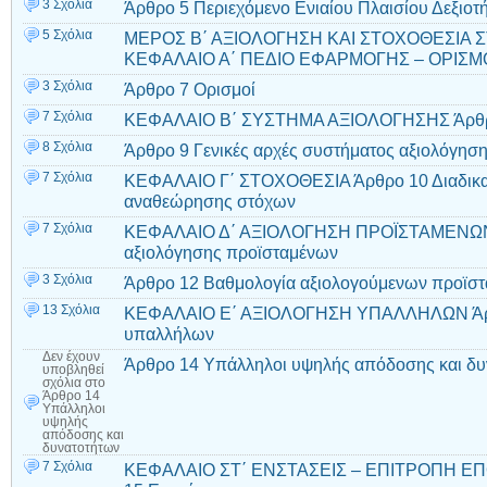
3 Σχόλια
Άρθρο 5 Περιεχόμενο Ενιαίου Πλαισίου Δεξιοτ
5 Σχόλια
ΜΕΡΟΣ Β΄ ΑΞΙΟΛΟΓΗΣΗ ΚΑΙ ΣΤΟΧΟΘΕΣΙΑ 
ΚΕΦΑΛΑΙΟ Α΄ ΠΕΔΙΟ ΕΦΑΡΜΟΓΗΣ – ΟΡΙΣΜΟΙ 
3 Σχόλια
Άρθρο 7 Ορισμοί
7 Σχόλια
ΚΕΦΑΛΑΙΟ Β΄ ΣΥΣΤΗΜΑ ΑΞΙΟΛΟΓΗΣΗΣ Άρθρο
8 Σχόλια
Άρθρο 9 Γενικές αρχές συστήματος αξιολόγησ
7 Σχόλια
ΚΕΦΑΛΑΙΟ Γ΄ ΣΤΟΧΟΘΕΣΙΑ Άρθρο 10 Διαδικασ
αναθεώρησης στόχων
7 Σχόλια
ΚΕΦΑΛΑΙΟ Δ΄ ΑΞΙΟΛΟΓΗΣΗ ΠΡΟΪΣΤΑΜΕΝΩΝ Ά
αξιολόγησης προϊσταμένων
3 Σχόλια
Άρθρο 12 Βαθμολογία αξιολογούμενων προϊσ
13 Σχόλια
ΚΕΦΑΛΑΙΟ Ε΄ ΑΞΙΟΛΟΓΗΣΗ ΥΠΑΛΛΗΛΩΝ Άρθρ
υπαλλήλων
Δεν έχουν
Άρθρο 14 Υπάλληλοι υψηλής απόδοσης και δυ
υποβληθεί
σχόλια
στο
Άρθρο 14
Υπάλληλοι
υψηλής
απόδοσης και
δυνατοτήτων
7 Σχόλια
ΚΕΦΑΛΑΙΟ ΣΤ΄ ΕΝΣΤΑΣΕΙΣ – ΕΠΙΤΡΟΠΗ Ε