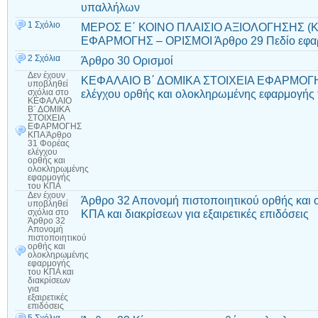
υπαλλήλων
1 Σχόλιο
ΜΕΡΟΣ Ε΄ ΚΟΙΝΟ ΠΛΑΙΣΙΟ ΑΞΙΟΛΟΓΗΣΗΣ (
ΕΦΑΡΜΟΓΗΣ – ΟΡΙΣΜΟΙ Άρθρο 29 Πεδίο εφα
2 Σχόλια
Άρθρο 30 Ορισμοί
Δεν έχουν
ΚΕΦΑΛΑΙΟ Β΄ ΔΟΜΙΚΑ ΣΤΟΙΧΕΙΑ ΕΦΑΡΜΟΓΗ
υποβληθεί
ελέγχου ορθής και ολοκληρωμένης εφαρμογής
σχόλια
στο
ΚΕΦΑΛΑΙΟ
Β΄ ΔΟΜΙΚΑ
ΣΤΟΙΧΕΙΑ
ΕΦΑΡΜΟΓΗΣ
ΚΠΑ Άρθρο
31 Φορέας
ελέγχου
ορθής και
ολοκληρωμένης
εφαρμογής
του ΚΠΑ
Δεν έχουν
Άρθρο 32 Απονομή πιστοποιητικού ορθής και
υποβληθεί
ΚΠΑ και διακρίσεων για εξαιρετικές επιδόσεις
σχόλια
στο
Άρθρο 32
Απονομή
πιστοποιητικού
ορθής και
ολοκληρωμένης
εφαρμογής
του ΚΠΑ και
διακρίσεων
για
εξαιρετικές
επιδόσεις
5 Σχόλια