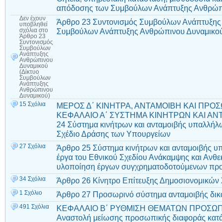
απόδοσης των Συμβούλων Ανάπτυξης Ανθρώπ
Δεν έχουν
Άρθρο 23 Συντονισμός Συμβούλων Ανάπτυξης 
υποβληθεί
Συμβούλων Ανάπτυξης Ανθρώπινου Δυναμικο
σχόλια
στο
Άρθρο 23
Συντονισμός
Συμβούλων
Ανάπτυξης
Ανθρώπινου
Δυναμικού
(Δίκτυο
Συμβούλων
Ανάπτυξης
Ανθρώπινου
Δυναμικού)
15 Σχόλια
ΜΕΡΟΣ Δ΄ ΚΙΝΗΤΡΑ, ΑΝΤΑΜΟΙΒΗ ΚΑΙ ΠΡΟ
ΚΕΦΑΛΑΙΟ Α΄ ΣΥΣΤΗΜΑ ΚΙΝΗΤΡΩΝ ΚΑΙ Α
24 Σύστημα κινήτρων και ανταμοιβής υπαλλήλ
Σχέδιο Δράσης των Υπουργείων
27 Σχόλια
Άρθρο 25 Σύστημα κινήτρων και ανταμοιβής υ
έργα του Εθνικού Σχεδίου Ανάκαμψης και Ανθεκ
υλοποίηση έργων συγχρηματοδοτούμενων πρ
34 Σχόλια
Άρθρο 26 Κίνητρο Επίτευξης Δημοσιονομικών
1 Σχόλιο
Άρθρο 27 Προσωρινό σύστημα ανταμοιβής δι
491 Σχόλια
ΚΕΦΑΛΑΙΟ Β΄ ΡΥΘΜΙΣΗ ΘΕΜΑΤΩΝ ΠΡΟΣΩΠΙ
Αναστολή μείωσης προσωπικής διαφοράς κατά 