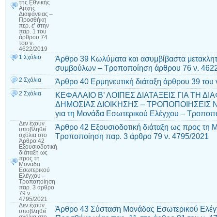
της Εθνικής
Αρχής
Διαφάνειας –
Προσθήκη
περ. ε’ στην
παρ. 1 του
άρθρου 74
του ν.
4622/2019
1 Σχόλιο
Άρθρο 39 Κωλύματα και ασυμβίβαστα μετακλη
συμβούλων – Τροποποίηση άρθρου 76 ν. 462
2 Σχόλια
Άρθρο 40 Ερμηνευτική διάταξη άρθρου 39 του ν
2 Σχόλια
ΚΕΦΑΛΑΙΟ Β’ ΛΟΙΠΕΣ ΔΙΑΤΑΞΕΙΣ ΓΙΑ ΤΗ ΔΙ
ΔΗΜΟΣΙΑΣ ΔΙΟΙΚΗΣΗΣ – ΤΡΟΠΟΠΟΙΗΣΕΙΣ Ν. 
για τη Μονάδα Εσωτερικού Ελέγχου – Τροποπο
Δεν έχουν
Άρθρο 42 Εξουσιοδοτική διάταξη ως προς τη 
υποβληθεί
Τροποποίηση παρ. 3 άρθρο 79 ν. 4795/2021
σχόλια
στο
Άρθρο 42
Εξουσιοδοτική
διάταξη ως
προς τη
Μονάδα
Εσωτερικού
Ελέγχου –
Τροποποίηση
παρ. 3 άρθρο
79 ν.
4795/2021
Δεν έχουν
Άρθρο 43 Σύσταση Μονάδας Εσωτερικού Ελέγχο
υποβληθεί
σχόλια
στο