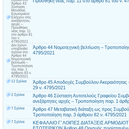
Προσθήκη νέας παρ. 11 στο άρθρο 81 του ν. 4
Άρθρο 43
Σύσταση
Μονάδας
Εσωτερικού
Ελέγχου στις
ανεξάρτητες
αρχές –
Προσθήκη
νέας παρ. 11
στο άρθρο 81
του ν.
4795/2021
Δεν έχουν
Άρθρο 44 Νομοτεχνική βελτίωση – Τροποποίησ
υποβληθεί
4795/2021
σχόλια
στο
Άρθρο 44
Νομοτεχνική
βελτίωση –
Τροποποίηση
της παρ. 1
άρθρου 83 ν.
4795/2021
12 Σχόλια
Άρθρο 45 Αποδοχές Συμβούλου Ακεραιότητας 
29 ν. 4795/2021
2 Σχόλια
Άρθρο 46 Σύσταση Αυτοτελούς Γραφείου Συμβο
ανεξάρτητες αρχές – Τροποποίηση παρ. 1 άρθρ
7 Σχόλια
Άρθρο 47 Μεταβατική διάταξη ως προς Συμβού
Τροποποίηση παρ. 3 άρθρου 82 ν. 4795/2021
7 Σχόλια
ΚΕΦΑΛΑΙΟ Γ’ ΛΟΙΠΕΣ ΔΙΑΤΑΞΕΙΣ ΑΡΜΟΔΙΟ
ΕΣΩΤΕΡΙΚΩΝ Άρθρο 48 Ορισμός προϊσταμένων