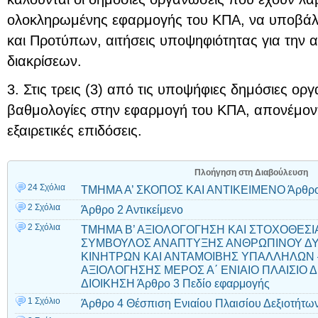
ολοκληρωμένης εφαρμογής του ΚΠΑ, να υποβάλ
και Προτύπων, αιτήσεις υποψηφιότητας για την
διακρίσεων.
3. Στις τρεις (3) από τις υποψήφιες δημόσιες ορ
βαθμολογίες στην εφαρμογή του ΚΠΑ, απονέμοντα
εξαιρετικές επιδόσεις.
Πλοήγηση στη Διαβούλευση
24 Σχόλια
TMHMA A’ ΣΚΟΠΟΣ ΚΑΙ ΑΝΤΙΚΕΙΜΕΝΟ Άρθρο
2 Σχόλια
Άρθρο 2 Αντικείμενο
2 Σχόλια
ΤΜΗΜΑ Β’ ΑΞΙΟΛΟΓΟΓΗΣΗ ΚΑΙ ΣΤΟΧΟΘΕΣΙ
ΣΥΜΒΟΥΛΟΣ ΑΝΑΠΤΥΞΗΣ ΑΝΘΡΩΠΙΝΟΥ ΔΥ
ΚΙΝΗΤΡΩΝ ΚΑΙ ΑΝΤΑΜΟΙΒΗΣ ΥΠΑΛΛΗΛΩΝ –
ΑΞΙΟΛΟΓΗΣΗΣ ΜΕΡΟΣ Α΄ ΕΝΙΑΙΟ ΠΛΑΙΣΙΟ 
ΔΙΟΙΚΗΣΗ Άρθρο 3 Πεδίο εφαρμογής
1 Σχόλιο
Άρθρο 4 Θέσπιση Ενιαίου Πλαισίου Δεξιοτήτω