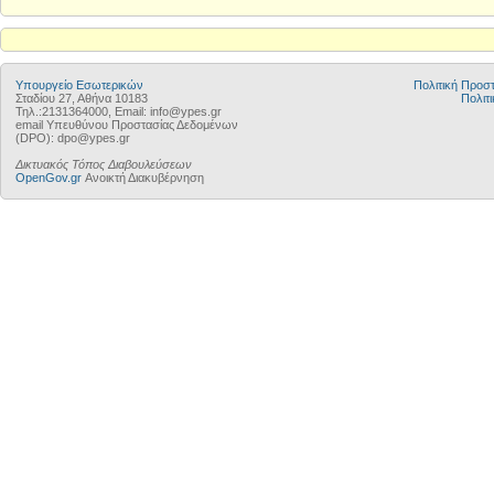
Υπουργείο Εσωτερικών
Πολιτική Προ
Σταδίου 27, Αθήνα 10183
Πολιτι
Τηλ.:2131364000, Email: info@ypes.gr
email Υπευθύνου Προστασίας Δεδομένων
(DPO): dpo@ypes.gr
Δικτυακός Τόπος Διαβουλεύσεων
OpenGov.gr
Ανοικτή Διακυβέρνηση