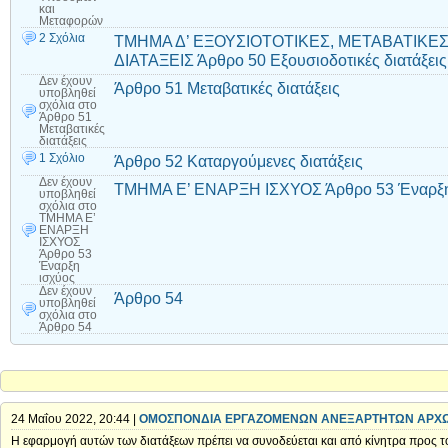
και
Μεταφορών
2 Σχόλια
ΤΜΗΜΑ Δ’ ΕΞΟΥΣΙΟΤΟΤΙΚΕΣ, ΜΕΤΑΒΑΤΙΚΕ
ΔΙΑΤΑΞΕΙΣ Άρθρο 50 Εξουσιοδοτικές διατάξεις
Δεν έχουν
Άρθρο 51 Μεταβατικές διατάξεις
υποβληθεί
σχόλια
στο
Άρθρο 51
Μεταβατικές
διατάξεις
1 Σχόλιο
Άρθρο 52 Καταργούμενες διατάξεις
Δεν έχουν
ΤΜΗΜΑ Ε’ ΕΝΑΡΞΗ ΙΣΧΥΟΣ Άρθρο 53 Έναρξη
υποβληθεί
σχόλια
στο
ΤΜΗΜΑ Ε’
ΕΝΑΡΞΗ
ΙΣΧΥΟΣ
Άρθρο 53
Έναρξη
ισχύος
Δεν έχουν
Άρθρο 54
υποβληθεί
σχόλια
στο
Άρθρο 54
24 Μαΐου 2022, 20:44 |
ΟΜΟΣΠΟΝΔΙΑ ΕΡΓΑΖΟΜΕΝΩΝ ΑΝΕΞΑΡΤΗΤΩΝ ΑΡΧ
Η εφαρμογή αυτών των διατάξεων πρέπει να συνοδεύεται και από κίνητρα προς 