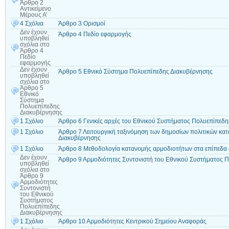
Άρθρο 2
Αντικείμενο
Μέρους Α’
4 Σχόλια
Άρθρο 3 Ορισμοί
Δεν έχουν
Άρθρο 4 Πεδίο εφαρμογής
υποβληθεί
σχόλια
στο
Άρθρο 4
Πεδίο
εφαρμογής
Δεν έχουν
Άρθρο 5 Εθνικό Σύστημα Πολυεπίπεδης Διακυβέρνησης
υποβληθεί
σχόλια
στο
Άρθρο 5
Εθνικό
Σύστημα
Πολυεπίπεδης
Διακυβέρνησης
1 Σχόλιο
Άρθρο 6 Γενικές αρχές του Εθνικού Συστήματος Πολυεπίπεδ
1 Σχόλιο
Άρθρο 7 Λειτουργική ταξινόμηση των δημοσίων πολιτικών κα
Διακυβέρνησης
1 Σχόλιο
Άρθρο 8 Μεθοδολογία κατανομής αρμοδιοτήτων στα επίπεδα
Δεν έχουν
Άρθρο 9 Αρμοδιότητες Συντονιστή του Εθνικού Συστήματος 
υποβληθεί
σχόλια
στο
Άρθρο 9
Αρμοδιότητες
Συντονιστή
του Εθνικού
Συστήματος
Πολυεπίπεδης
Διακυβέρνησης
1 Σχόλιο
Άρθρο 10 Αρμοδιότητες Κεντρικού Σημείου Αναφοράς