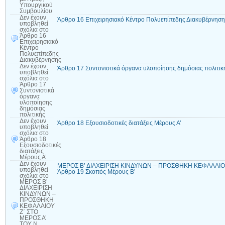
Υπουργικού
Συμβουλίου
Δεν έχουν
Άρθρο 16 Επιχειρησιακό Κέντρο Πολυεπίπεδης Διακυβέρνηση
υποβληθεί
σχόλια
στο
Άρθρο 16
Επιχειρησιακό
Κέντρο
Πολυεπίπεδης
Διακυβέρνησης
Δεν έχουν
Άρθρο 17 Συντονιστικά όργανα υλοποίησης δημόσιας πολιτικ
υποβληθεί
σχόλια
στο
Άρθρο 17
Συντονιστικά
όργανα
υλοποίησης
δημόσιας
πολιτικής
Δεν έχουν
Άρθρο 18 Εξουσιοδοτικές διατάξεις Μέρους Α’
υποβληθεί
σχόλια
στο
Άρθρο 18
Εξουσιοδοτικές
διατάξεις
Μέρους Α’
Δεν έχουν
ΜΕΡΟΣ Β’ ΔΙΑΧΕΙΡΙΣΗ ΚΙΝΔΥΝΩΝ – ΠΡΟΣΘΗΚΗ ΚΕΦΑΛΑΙΟΥ 
υποβληθεί
Άρθρο 19 Σκοπός Μέρους Β’
σχόλια
στο
ΜΕΡΟΣ Β’
ΔΙΑΧΕΙΡΙΣΗ
ΚΙΝΔΥΝΩΝ –
ΠΡΟΣΘΗΚΗ
ΚΕΦΑΛΑΙΟΥ
Ζ΄ ΣΤΟ
ΜΕΡΟΣ Α’
ΤΟΥ Ν.