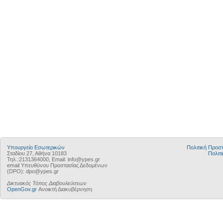
Υπουργείο Εσωτερικών
Πολιτική Προ
Σταδίου 27, Αθήνα 10183
Πολιτι
Τηλ.:2131364000, Email: info@ypes.gr
email Υπευθύνου Προστασίας Δεδομένων
(DPO): dpo@ypes.gr
Δικτυακός Τόπος Διαβουλεύσεων
OpenGov.gr
Ανοικτή Διακυβέρνηση