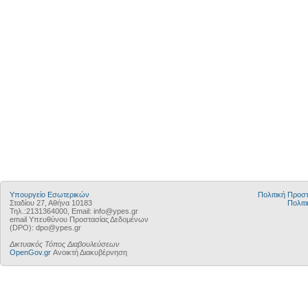
Υπουργείο Εσωτερικών
Πολιτική Προ
Σταδίου 27, Αθήνα 10183
Πολιτι
Τηλ.:2131364000, Email: info@ypes.gr
email Υπευθύνου Προστασίας Δεδομένων
(DPO): dpo@ypes.gr
Δικτυακός Τόπος Διαβουλεύσεων
OpenGov.gr
Ανοικτή Διακυβέρνηση