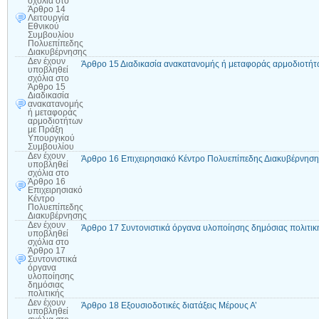
σχόλια
στο
Άρθρο 14
Λειτουργία
Εθνικού
Συμβουλίου
Πολυεπίπεδης
Διακυβέρνησης
Δεν έχουν
Άρθρο 15 Διαδικασία ανακατανομής ή μεταφοράς αρμοδιοτή
υποβληθεί
σχόλια
στο
Άρθρο 15
Διαδικασία
ανακατανομής
ή μεταφοράς
αρμοδιοτήτων
με Πράξη
Υπουργικού
Συμβουλίου
Δεν έχουν
Άρθρο 16 Επιχειρησιακό Κέντρο Πολυεπίπεδης Διακυβέρνηση
υποβληθεί
σχόλια
στο
Άρθρο 16
Επιχειρησιακό
Κέντρο
Πολυεπίπεδης
Διακυβέρνησης
Δεν έχουν
Άρθρο 17 Συντονιστικά όργανα υλοποίησης δημόσιας πολιτικ
υποβληθεί
σχόλια
στο
Άρθρο 17
Συντονιστικά
όργανα
υλοποίησης
δημόσιας
πολιτικής
Δεν έχουν
Άρθρο 18 Εξουσιοδοτικές διατάξεις Μέρους Α’
υποβληθεί