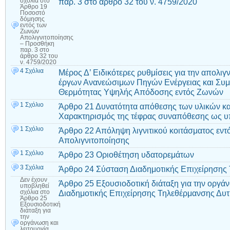
παρ. 3 στο άρθρο 32 του ν. 4759/2020
σχόλια
στο
Άρθρο 19
Ποσοστό
δόμησης
εντός των
Ζωνών
Απολιγνιτοποίησης
– Προσθήκη
παρ. 3 στο
άρθρο 32 του
ν. 4759/2020
4 Σχόλια
Μέρος Δ’ Ειδικότερες ρυθμίσεις για την απολ
έργων Ανανεώσιμων Πηγών Ενέργειας και Συ
Θερμότητας Υψηλής Απόδοσης εντός Ζωνών
1 Σχόλιο
Άρθρο 21 Δυνατότητα απόθεσης των υλικών κα
Χαρακτηρισμός της τέφρας συναπόθεσης ως 
1 Σχόλιο
Άρθρο 22 Απόληψη λιγνιτικού κοιτάσματος ε
Απολιγνιτοποίησης
1 Σχόλιο
Άρθρο 23 Οριοθέτηση υδατορεμάτων
3 Σχόλια
Άρθρο 24 Σύσταση Διαδημοτικής Επιχείρησης
Δεν έχουν
Άρθρο 25 Εξουσιοδοτική διάταξη για την οργάν
υποβληθεί
Διαδημοτικής Επιχείρησης Τηλεθέρμανσης Δυτ
σχόλια
στο
Άρθρο 25
Εξουσιοδοτική
διάταξη για
την
οργάνωση και
λειτουργία