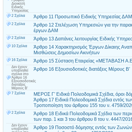
Γραφείο
Διοικητή
Ειδικής
Υπηρεσίας
2 Σχόλια
Άρθρο 11 Προσωπικό Ειδικής Υπηρεσίας ΔΑΜ
2 Σχόλια
Άρθρο 12 Στελέχωση Υπηρεσιών για την παρα
έργων ΔΑΜ
2 Σχόλια
Άρθρο 13 Δαπάνες λειτουργίας Ειδικής Υπηρε
10 Σχόλια
Άρθρο 14 Χαρακτηρισμός Έργων Δίκαιης Αναπ
Μισθώσεις Δημοσίων Ακινήτων
16 Σχόλια
Άρθρο 15 Σύσταση Εταιρείας «ΜΕΤΑΒΑΣΗ Α.Ε
Δεν έχουν
Άρθρο 16 Εξουσιοδοτικές διατάξεις Μέρους Β’
υποβληθεί
σχόλια
στο
Άρθρο 16
Εξουσιοδοτικές
διατάξεις
Μέρους Β’
7 Σχόλια
ΜΕΡΟΣ Γ’ Ειδικά Πολεοδομικά Σχέδια, όροι δό
Άρθρο 17 Ειδικά Πολεοδομικά Σχέδια εντός τ
Τροποποίηση του άρθρου 155 του ν. 4759/202
2 Σχόλια
Άρθρο 18 Ειδικά Πολεοδομικά Σχέδια των πε
των παρ. 1 και 3 του άρθρου 8 του ν. 4447/201
Δεν έχουν
Άρθρο 19 Ποσοστό δόμησης εντός των Ζωνών
υποβληθεί