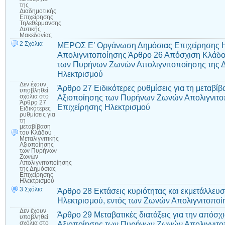
της
Διαδημοτικής
Επιχείρησης
Τηλεθέρμανσης
Δυτικής
Μακεδονίας
2 Σχόλια
ΜΕΡΟΣ Ε’ Οργάνωση Δημόσιας Επιχείρησης Η
Απολιγνιτοποίησης Άρθρο 26 Απόσχιση Κλάδου
των Πυρήνων Ζωνών Απολιγνιτοποίησης της 
Ηλεκτρισμού
Δεν έχουν
Άρθρο 27 Ειδικότερες ρυθμίσεις για τη μεταβί
υποβληθεί
Αξιοποίησης των Πυρήνων Ζωνών Απολιγνιτο
σχόλια
στο
Άρθρο 27
Επιχείρησης Ηλεκτρισμού
Ειδικότερες
ρυθμίσεις για
τη
μεταβίβαση
του Κλάδου
Μεταλιγνιτικής
Αξιοποίησης
των Πυρήνων
Ζωνών
Απολιγνιτοποίησης
της Δημόσιας
Επιχείρησης
Ηλεκτρισμού
3 Σχόλια
Άρθρο 28 Εκτάσεις κυριότητας και εκμετάλλευ
Ηλεκτρισμού, εντός των Ζωνών Απολιγνιτοποί
Δεν έχουν
Άρθρο 29 Μεταβατικές διατάξεις για την απόσχ
υποβληθεί
Αξιοποίησης των Πυρήνων Ζωνών Απολιγνιτο
σχόλια
στο