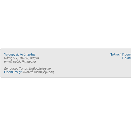
Υπουργείο Ανάπτυξης
Πολιτική Προ
Νίκης 5-7, 10180, Αθήνα
Πολιτι
email: public@mnec.gr
Δικτυακός Τόπος Διαβουλεύσεων
OpenGov.gr
Ανοικτή Διακυβέρνηση