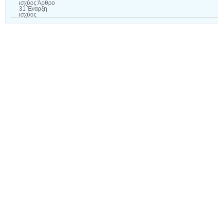
ισχύος Άρθρο
31 Έναρξη
ισχύος