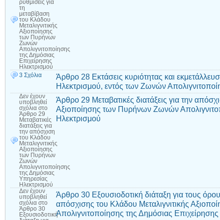
ρυθμίσεις για
τη
μεταβίβαση
του Κλάδου
Μεταλιγνιτικής
Αξιοποίησης
των Πυρήνων
Ζωνών
Απολιγνιτοποίησης
της Δημόσιας
Επιχείρησης
Ηλεκτρισμού
3 Σχόλια
Άρθρο 28 Εκτάσεις κυριότητας και εκμετάλλευ
Ηλεκτρισμού, εντός των Ζωνών Απολιγνιτοποί
Δεν έχουν
Άρθρο 29 Μεταβατικές διατάξεις για την απόσχ
υποβληθεί
Αξιοποίησης των Πυρήνων Ζωνών Απολιγνιτο
σχόλια
στο
Άρθρο 29
Ηλεκτρισμού
Μεταβατικές
διατάξεις για
την απόσχιση
του Κλάδου
Μεταλιγνιτικής
Αξιοποίησης
των Πυρήνων
Ζωνών
Απολιγνιτοποίησης
της Δημόσιας
Υπηρεσίας
Ηλεκτρισμού
Δεν έχουν
Άρθρο 30 Εξουσιοδοτική διάταξη για τους όρο
υποβληθεί
απόσχισης του Κλάδου Μεταλιγνιτικής Αξιοπ
σχόλια
στο
Άρθρο 30
Απολιγνιτοποίησης της Δημόσιας Επιχείρησης
Εξουσιοδοτική