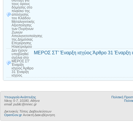
διάταξη για
τους όρους
δόμησης στο
πλαίσιο της
απόσχισης
του Κλάδου
Μεταλιγνιτικής
Αξιοποίησης
των Πυρήνων
Ζωνών
Απολιγνιτοποίησης
της Δημόσιας
Επιχείρησης
Ηλεκτρισμού
Δεν έχουν
ΜΕΡΟΣ ΣΤ’ Έναρξη ισχύος Άρθρο 31 Έναρξη 
υποβληθεί
σχόλια
στο
ΜΕΡΟΣ ΣΤ’
Έναρξη
ισχύος Άρθρο
31 Έναρξη
ισχύος
Υπουργείο Ανάπτυξης
Πολιτική Προ
Νίκης 5-7, 10180, Αθήνα
Πολιτι
email: public@mnec.gr
Δικτυακός Τόπος Διαβουλεύσεων
OpenGov.gr
Ανοικτή Διακυβέρνηση