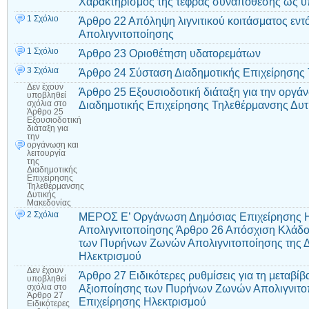
Χαρακτηρισμός της τέφρας συναπόθεσης ως 
1 Σχόλιο
Άρθρο 22 Απόληψη λιγνιτικού κοιτάσματος ε
Απολιγνιτοποίησης
1 Σχόλιο
Άρθρο 23 Οριοθέτηση υδατορεμάτων
3 Σχόλια
Άρθρο 24 Σύσταση Διαδημοτικής Επιχείρησης
Δεν έχουν
Άρθρο 25 Εξουσιοδοτική διάταξη για την οργάν
υποβληθεί
Διαδημοτικής Επιχείρησης Τηλεθέρμανσης Δυτ
σχόλια
στο
Άρθρο 25
Εξουσιοδοτική
διάταξη για
την
οργάνωση και
λειτουργία
της
Διαδημοτικής
Επιχείρησης
Τηλεθέρμανσης
Δυτικής
Μακεδονίας
2 Σχόλια
ΜΕΡΟΣ Ε’ Οργάνωση Δημόσιας Επιχείρησης Η
Απολιγνιτοποίησης Άρθρο 26 Απόσχιση Κλάδου
των Πυρήνων Ζωνών Απολιγνιτοποίησης της 
Ηλεκτρισμού
Δεν έχουν
Άρθρο 27 Ειδικότερες ρυθμίσεις για τη μεταβί
υποβληθεί
Αξιοποίησης των Πυρήνων Ζωνών Απολιγνιτο
σχόλια
στο
Άρθρο 27
Επιχείρησης Ηλεκτρισμού
Ειδικότερες