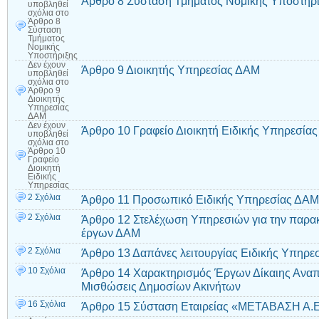
Άρθρο 8 Σύσταση Τμήματος Νομικής Υποστήρ
υποβληθεί
σχόλια
στο
Άρθρο 8
Σύσταση
Τμήματος
Νομικής
Υποστήριξης
Δεν έχουν
Άρθρο 9 Διοικητής Υπηρεσίας ΔΑΜ
υποβληθεί
σχόλια
στο
Άρθρο 9
Διοικητής
Υπηρεσίας
ΔΑΜ
Δεν έχουν
Άρθρο 10 Γραφείο Διοικητή Ειδικής Υπηρεσίας
υποβληθεί
σχόλια
στο
Άρθρο 10
Γραφείο
Διοικητή
Ειδικής
Υπηρεσίας
2 Σχόλια
Άρθρο 11 Προσωπικό Ειδικής Υπηρεσίας ΔΑΜ
2 Σχόλια
Άρθρο 12 Στελέχωση Υπηρεσιών για την παρα
έργων ΔΑΜ
2 Σχόλια
Άρθρο 13 Δαπάνες λειτουργίας Ειδικής Υπηρε
10 Σχόλια
Άρθρο 14 Χαρακτηρισμός Έργων Δίκαιης Αναπ
Μισθώσεις Δημοσίων Ακινήτων
16 Σχόλια
Άρθρο 15 Σύσταση Εταιρείας «ΜΕΤΑΒΑΣΗ Α.Ε