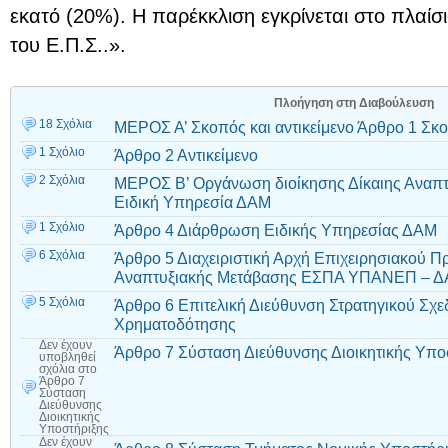
εκατό (20%). Η παρέκκλιση εγκρίνεται στο πλαίσι
του Ε.Π.Σ..».
Πλοήγηση στη Διαβούλευση
18 Σχόλια
ΜΕΡΟΣ Α’ Σκοπός και αντικείμενο Άρθρο 1 Σκ
1 Σχόλιο
Άρθρο 2 Αντικείμενο
2 Σχόλια
ΜΕΡΟΣ Β’ Οργάνωση διοίκησης Δίκαιης Αναπτ
Ειδική Υπηρεσία ΔΑΜ
1 Σχόλιο
Άρθρο 4 Διάρθρωση Ειδικής Υπηρεσίας ΔΑΜ
6 Σχόλια
Άρθρο 5 Διαχειριστική Αρχή Επιχειρησιακού Π
Αναπτυξιακής Μετάβασης ΕΣΠΑ ΥΠΑΝΕΠ – 
5 Σχόλια
Άρθρο 6 Επιτελική Διεύθυνση Στρατηγικού Σχε
Χρηματοδότησης
Δεν έχουν
Άρθρο 7 Σύσταση Διεύθυνσης Διοικητικής Υπο
υποβληθεί
σχόλια
στο
Άρθρο 7
Σύσταση
Διεύθυνσης
Διοικητικής
Υποστήριξης
Δεν έχουν