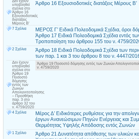
Δεν έχουν
Άρθρο 16 Εξουσιοδοτικές διατάξεις Μέρους Β’
υποβληθεί
σχόλια
στο
Άρθρο 16
Εξουσιοδοτικές
διατάξεις
Μέρους Β’
7 Σχόλια
ΜΕΡΟΣ Γ’ Ειδικά Πολεοδομικά Σχέδια, όροι δό
Άρθρο 17 Ειδικά Πολεοδομικά Σχέδια εντός τ
Τροποποίηση του άρθρου 155 του ν. 4759/202
2 Σχόλια
Άρθρο 18 Ειδικά Πολεοδομικά Σχέδια των πε
των παρ. 1 και 3 του άρθρου 8 του ν. 4447/201
Δεν έχουν
Άρθρο 19 Ποσοστό δόμησης εντός των Ζωνών Απολιγνιτοποί
υποβληθεί
ν. 4759/2020
σχόλια
στο
Άρθρο 19
Ποσοστό
δόμησης
εντός των
Ζωνών
Απολιγνιτοποίησης
– Προσθήκη
παρ. 3 στο
άρθρο 32 του
ν. 4759/2020
4 Σχόλια
Μέρος Δ’ Ειδικότερες ρυθμίσεις για την απολ
έργων Ανανεώσιμων Πηγών Ενέργειας και Συ
Θερμότητας Υψηλής Απόδοσης εντός Ζωνών
1 Σχόλιο
Άρθρο 21 Δυνατότητα απόθεσης των υλικών κα