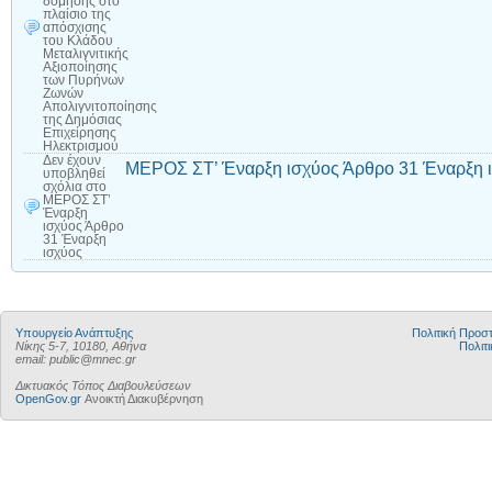
δόμησης στο
πλαίσιο της
απόσχισης
του Κλάδου
Μεταλιγνιτικής
Αξιοποίησης
των Πυρήνων
Ζωνών
Απολιγνιτοποίησης
της Δημόσιας
Επιχείρησης
Ηλεκτρισμού
Δεν έχουν
ΜΕΡΟΣ ΣΤ’ Έναρξη ισχύος Άρθρο 31 Έναρξη 
υποβληθεί
σχόλια
στο
ΜΕΡΟΣ ΣΤ’
Έναρξη
ισχύος Άρθρο
31 Έναρξη
ισχύος
Υπουργείο Ανάπτυξης
Πολιτική Προ
Νίκης 5-7, 10180, Αθήνα
Πολιτι
email: public@mnec.gr
Δικτυακός Τόπος Διαβουλεύσεων
OpenGov.gr
Ανοικτή Διακυβέρνηση