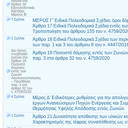
σχόλια
στο
Άρθρο 16
Εξουσιοδοτικές
διατάξεις
Μέρους Β’
7 Σχόλια
ΜΕΡΟΣ Γ’ Ειδικά Πολεοδομικά Σχέδια, όροι δό
Άρθρο 17 Ειδικά Πολεοδομικά Σχέδια εντός τ
Τροποποίηση του άρθρου 155 του ν. 4759/202
2 Σχόλια
Άρθρο 18 Ειδικά Πολεοδομικά Σχέδια των πε
των παρ. 1 και 3 του άρθρου 8 του ν. 4447/201
Δεν έχουν
Άρθρο 19 Ποσοστό δόμησης εντός των Ζωνών
υποβληθεί
παρ. 3 στο άρθρο 32 του ν. 4759/2020
σχόλια
στο
Άρθρο 19
Ποσοστό
δόμησης
εντός των
Ζωνών
Απολιγνιτοποίησης
– Προσθήκη
παρ. 3 στο
άρθρο 32 του
ν. 4759/2020
4 Σχόλια
Μέρος Δ’ Ειδικότερες ρυθμίσεις για την απολ
έργων Ανανεώσιμων Πηγών Ενέργειας και Συ
Θερμότητας Υψηλής Απόδοσης εντός Ζωνών
1 Σχόλιο
Άρθρο 21 Δυνατότητα απόθεσης των υλικών κα
Χαρακτηρισμός της τέφρας συναπόθεσης ως 