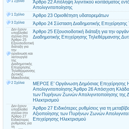
1 Σχόλιο
Άρθρο 22 Απόληψη λιγνιτικού κοιτάσματος ε
Απολιγνιτοποίησης
1 Σχόλιο
Άρθρο 23 Οριοθέτηση υδατορεμάτων
3 Σχόλια
Άρθρο 24 Σύσταση Διαδημοτικής Επιχείρησης
Δεν έχουν
Άρθρο 25 Εξουσιοδοτική διάταξη για την οργάν
υποβληθεί
Διαδημοτικής Επιχείρησης Τηλεθέρμανσης Δυτ
σχόλια
στο
Άρθρο 25
Εξουσιοδοτική
διάταξη για
την
οργάνωση και
λειτουργία
της
Διαδημοτικής
Επιχείρησης
Τηλεθέρμανσης
Δυτικής
Μακεδονίας
2 Σχόλια
ΜΕΡΟΣ Ε’ Οργάνωση Δημόσιας Επιχείρησης Η
Απολιγνιτοποίησης Άρθρο 26 Απόσχιση Κλάδου
των Πυρήνων Ζωνών Απολιγνιτοποίησης της 
Ηλεκτρισμού
Δεν έχουν
Άρθρο 27 Ειδικότερες ρυθμίσεις για τη μεταβί
υποβληθεί
Αξιοποίησης των Πυρήνων Ζωνών Απολιγνιτο
σχόλια
στο
Άρθρο 27
Επιχείρησης Ηλεκτρισμού
Ειδικότερες
ρυθμίσεις για
τη