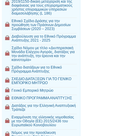
2019/1150-δίκαιη μεταχείριση και της
διαφάνειας για τους επιχειρηματικούς
χρήστες επιγραμμικών υπηρεσιών
διαμεσολάβησης (L 186)
Εθνικό Σχέδιο Δράσης για την
προώθηση των Πράσινων Δημοσίων
Συμβάσεων (2020 – 2023)
Διαβούλευση για το Εθνικό Πρόγραμμα
Ανάπτυξης 2021 - 2025
Σχέδιο Νόμου με τίτλο «Διυπηρεσιακή
Μονάδα Ελέγχου Αγοράς, διατάξεις για
την ανάπτυξη, την έρευνα και την
καινοτομία»
Σχέδιο διατάξεων για το Εθνικό
Πρόγραμμα Ανάπτυξης
ΣΧΕΔΙΟ ΔΙΑΤΑΞΕΩΝ ΓΙΑ ΤΟ ΓΕΝΙΚΟ
ΕΜΠΟΡΙΚΟ ΜΗΤΡΩΟ
Γενικό Εμπορικό Μητρώο
ΕΘΝΙΚΟ ΠΡΟΓΡΑΜΜΑ ΑΝΑΠΤΥΞΗΣ
Διατάξεις για την Ελληνική Αναπτυξιακή
Τράπεζα
Εναρμόνιση της ελληνικής νομοθεσίας
με την Οδηγία (ΕΕ) 2015/2436 του
Ευρωπαϊκού Κοινοβουλίου
Νόμος για την προσέλκυση