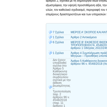
άρθρου 2, σχετικά με τη δημιουργία νέων ετήσι
εξωστρέφεια, την υψηλή προστιθέμενη αξία, τ
υλών, τον καθολικό σχεδιασμό, περιγραφή του 
επιμέρους δραστηριοτήτων και των υπηρεσιών
7 Σχόλια
ΜΕΡΟΣ Α’ ΣΚΟΠΟΣ ΚΑΙ ΑΝΤ
1 Σχόλιο
Άρθρο 2 Αντικείμενο
6 Σχόλια
ΜΕΡΟΣ Β’ ΕΚΘΕΣΕΙΣ ΒΙΩΣ
ΤΡΟΠΟΠΟΙΗΣΗ Ν. 4548/2018 
άρθρου 1 Οδηγίας 2022/24
1 Σχόλιο
Άρθρο 4 Συμπλήρωση πράξεω
Μητρώο – Προσθήκη υποπερ.
Δεν έχουν
Άρθρο 5 Καθήκοντα διοικητι
υποβληθεί
άρθρου 96 ν. 4548/2018 (π
σχόλια
στο
Άρθρο 5
Καθήκοντα
διοικητικού
συμβουλίου
σχετικά με την
έκθεση
βιωσιμότητας
–
Τροποποίηση
παρ. 2
άρθρου 96 ν.
4548/2018
(παρ. 11
άρθρου 1