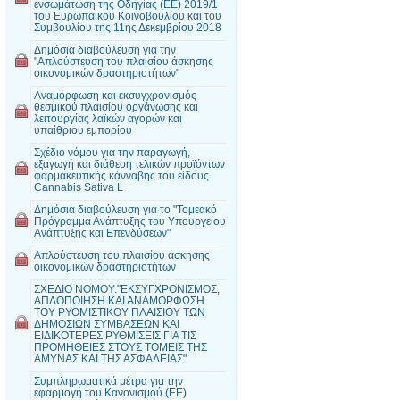
ενσωμάτωση της Οδηγίας (ΕΕ) 2019/1
του Ευρωπαϊκού Κοινοβουλίου και του
Συμβουλίου της 11ης Δεκεμβρίου 2018
Δημόσια διαβούλευση για την
"Απλούστευση του πλαισίου άσκησης
οικονομικών δραστηριοτήτων"
Αναμόρφωση και εκσυγχρονισμός
θεσμικού πλαισίου οργάνωσης και
λειτουργίας λαϊκών αγορών και
υπαίθριου εμπορίου
Σχέδιο νόμου για την παραγωγή,
εξαγωγή και διάθεση τελικών προϊόντων
φαρμακευτικής κάνναβης του είδους
Cannabis Sativa L
Δημόσια διαβούλευση για το "Τομεακό
Πρόγραμμα Ανάπτυξης του Υπουργείου
Ανάπτυξης και Επενδύσεων"
Απλούστευση του πλαισίου άσκησης
οικονομικών δραστηριοτήτων
ΣΧΕΔΙΟ ΝΟΜΟΥ:"ΕΚΣΥΓΧΡΟΝΙΣΜΟΣ,
ΑΠΛΟΠΟΙΗΣΗ ΚΑΙ ΑΝΑΜΟΡΦΩΣΗ
ΤΟΥ ΡΥΘΜΙΣΤΙΚΟΥ ΠΛΑΙΣΙΟΥ ΤΩΝ
ΔΗΜΟΣΙΩΝ ΣΥΜΒΑΣΕΩΝ ΚΑΙ
ΕΙΔΙΚΟΤΕΡΕΣ ΡΥΘΜΙΣΕΙΣ ΓΙΑ ΤΙΣ
ΠΡΟΜΗΘΕΙΕΣ ΣΤΟΥΣ ΤΟΜΕΙΣ ΤΗΣ
ΑΜΥΝΑΣ ΚΑΙ ΤΗΣ ΑΣΦΑΛΕΙΑΣ"
Συμπληρωματικά μέτρα για την
εφαρμογή του Κανονισμού (ΕΕ)