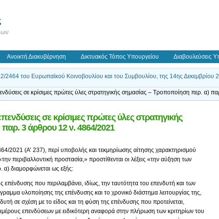
ς
εων
Ανοικτή Διακυβέρνηση
Δικτυακός Τόπος Υπουργείου
Διαβουλεύσεις Υ
/2464 του Ευρωπαϊκού Κοινοβουλίου και του Συμβουλίου, της 14ης Δεκεμβρίου 2
νδύσεις σε κρίσιμες πρώτες ύλες στρατηγικής σημασίας – Τροποποίηση περ. α) πα
πενδύσεις σε κρίσιμες πρώτες ύλες στρατηγικής
παρ. 3 άρθρου 12 ν. 4864/2021
4864/2021 (Α’ 237), περί υποβολής και τεκμηρίωσης αίτησης χαρακτηρισμού
 «την περιβαλλοντική προστασία,» προστίθενται οι λέξεις «την αύξηση των
 α) διαμορφώνεται ως εξής:
ης επένδυσης που περιλαμβάνει, ιδίως, την ταυτότητα του επενδυτή και των
άγραμμα υλοποίησης της επένδυσης και το χρονικό διάστημα λειτουργίας της,
υτή σε σχέση με το είδος και τη φύση της επένδυσης που προτείνεται,
πιμέρους επενδύσεων με ειδικότερη αναφορά στην πλήρωση των κριτηρίων του