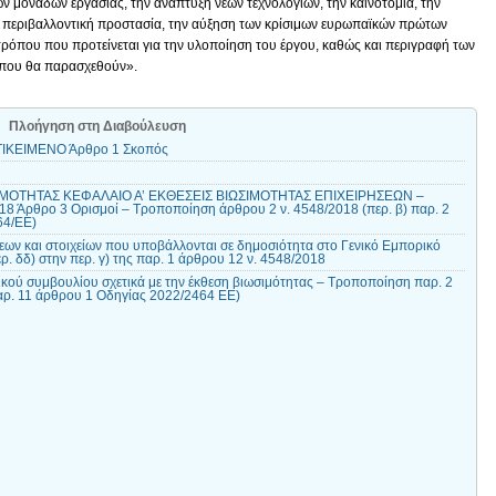
ων μονάδων εργασίας, την ανάπτυξη νέων τεχνολογιών, την καινοτομία, την
ην περιβαλλοντική προστασία, την αύξηση των κρίσιμων ευρωπαϊκών πρώτων
τρόπου που προτείνεται για την υλοποίηση του έργου, καθώς και περιγραφή των
 που θα παρασχεθούν».
Πλοήγηση στη Διαβούλευση
ΙΚΕΙΜΕΝΟ Άρθρο 1 Σκοπός
ΙΜΟΤΗΤΑΣ ΚΕΦΑΛΑΙΟ Α’ ΕΚΘΕΣΕΙΣ ΒΙΩΣΙΜΟΤΗΤΑΣ ΕΠΙΧΕΙΡΗΣΕΩΝ –
Άρθρο 3 Ορισμοί – Τροποποίηση άρθρου 2 ν. 4548/2018 (περ. β) παρ. 2
64/ΕΕ)
ν και στοιχείων που υποβάλλονται σε δημοσιότητα στο Γενικό Εμπορικό
 δδ) στην περ. γ) της παρ. 1 άρθρου 12 ν. 4548/2018
κού συμβουλίου σχετικά με την έκθεση βιωσιμότητας – Τροποποίηση παρ. 2
αρ. 11 άρθρου 1 Οδηγίας 2022/2464 ΕΕ)