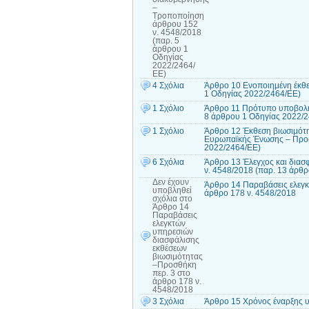
–
Τροποποίηση
άρθρου 152
ν. 4548/2018
(παρ. 5
άρθρου 1
Οδηγίας
2022/2464/
ΕΕ)
4 Σχόλια
Άρθρο 10 Ενοποιημένη έκθε
1 Οδηγίας 2022/2464/ΕΕ)
1 Σχόλιο
Άρθρο 11 Πρότυπο υποβολή
8 άρθρου 1 Οδηγίας 2022/
1 Σχόλιο
Άρθρο 12 Έκθεση βιωσιμότητ
Ευρωπαϊκής Ένωσης – Προσ
2022/2464/ΕΕ)
6 Σχόλια
Άρθρο 13 Έλεγχος και διασ
ν. 4548/2018 (παρ. 13 άρθ
Δεν έχουν
Άρθρο 14 Παραβάσεις ελεγκ
υποβληθεί
άρθρο 178 ν. 4548/2018
σχόλια
στο
Άρθρο 14
Παραβάσεις
ελεγκτών
υπηρεσιών
διασφάλισης
εκθέσεων
βιωσιμότητας
–Προσθήκη
περ. 3 στο
άρθρο 178 ν.
4548/2018
3 Σχόλια
Άρθρο 15 Χρόνος έναρξης υ