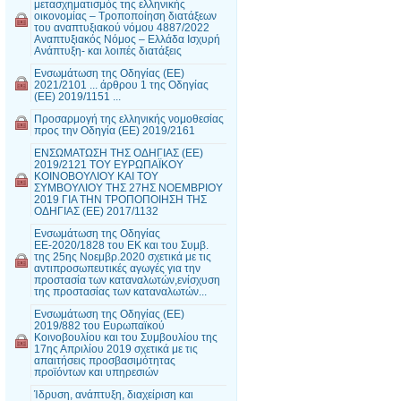
μετασχηματισμός της ελληνικής
οικονομίας – Τροποποίηση διατάξεων
του αναπτυξιακού νόμου 4887/2022
Αναπτυξιακός Νόμος – Ελλάδα Ισχυρή
Ανάπτυξη- και λοιπές διατάξεις
Ενσωμάτωση της Οδηγίας (ΕΕ)
2021/2101 ... άρθρου 1 της Οδηγίας
(ΕΕ) 2019/1151 ...
Προσαρμογή της ελληνικής νομοθεσίας
προς την Οδηγία (ΕΕ) 2019/2161
ΕΝΣΩΜΑΤΩΣΗ ΤΗΣ ΟΔΗΓΙΑΣ (ΕΕ)
2019/2121 ΤΟΥ ΕΥΡΩΠΑΪΚΟΥ
ΚΟΙΝΟΒΟΥΛΙΟΥ ΚΑΙ ΤΟΥ
ΣΥΜΒΟΥΛΙΟΥ ΤΗΣ 27ΗΣ ΝΟΕΜΒΡΙΟΥ
2019 ΓΙΑ ΤΗΝ ΤΡΟΠΟΠΟΙΗΣΗ ΤΗΣ
ΟΔΗΓΙΑΣ (ΕΕ) 2017/1132
Ενσωμάτωση της Οδηγίας
ΕΕ-2020/1828 του ΕΚ και του Συμβ.
της 25ης Νοεμβρ.2020 σχετικά με τις
αντιπροσωπευτικές αγωγές για την
προστασία των καταναλωτών,ενίσχυση
της προστασίας των καταναλωτών...
Ενσωμάτωση της Οδηγίας (ΕΕ)
2019/882 του Ευρωπαϊκού
Κοινοβουλίου και του Συμβουλίου της
17ης Απριλίου 2019 σχετικά με τις
απαιτήσεις προσβασιμότητας
προϊόντων και υπηρεσιών
Ίδρυση, ανάπτυξη, διαχείριση και