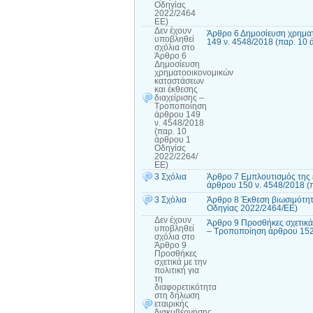
Οδηγίας
2022/2464
ΕΕ)
Δεν έχουν
Άρθρο 6 Δημοσίευση χρηματ
υποβληθεί
149 ν. 4548/2018 (παρ. 10
σχόλια
στο
Άρθρο 6
Δημοσίευση
χρηματοοικονομικών
καταστάσεων
και έκθεσης
διαχείρισης –
Τροποποίηση
άρθρου 149
ν. 4548/2018
(παρ. 10
άρθρου 1
Οδηγίας
2022/2264/
ΕΕ)
3 Σχόλια
Άρθρο 7 Εμπλουτισμός της 
άρθρου 150 ν. 4548/2018 (
3 Σχόλια
Άρθρο 8 Έκθεση βιωσιμότητ
Οδηγίας 2022/2464/ΕΕ)
Δεν έχουν
Άρθρο 9 Προσθήκες σχετικά 
υποβληθεί
– Τροποποίηση άρθρου 152 
σχόλια
στο
Άρθρο 9
Προσθήκες
σχετικά με την
πολιτική για
τη
διαφορετικότητα
στη δήλωση
εταιρικής
διακυβέρνησης