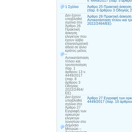
ν. 4449/2017 (παρ. 5 άρθρ
1 Σχόλιο
Άρθρο 25 Πρακτική άσκηση 
(παρ. 6 άρθρου 3 Οδηγίας 
Δεν έχουν
Άρθρο 26 Πρακτική άσκηση ε
υποβληθεί
Αντικατάσταση τίτλου και τ
σχόλια
στο
2022/2464/ΕΕ)
Άρθρο 26
Πρακτική
άσκηση
ελεγκτών που
έχουν λάβει
επαγγελματική
άδεια σε άλλο
κράτος-μέλος
–
Αντικατάσταση
τίτλου και
τροποποίηση
παρ. 1
άρθρου 13 ν.
4449/2017
(παρ. 8
άρθρου 3
Οδηγίας
2022/2464/
ΕΕ)
Δεν έχουν
Άρθρο 27 Εγγραφή των ορκ
υποβληθεί
4449/2017 (παρ. 10 άρθρου
σχόλια
στο
Άρθρο 27
Εγγραφή των
ορκωτών
ελεγκτών
λογιστών στο
Δημόσιο
Μητρώο –