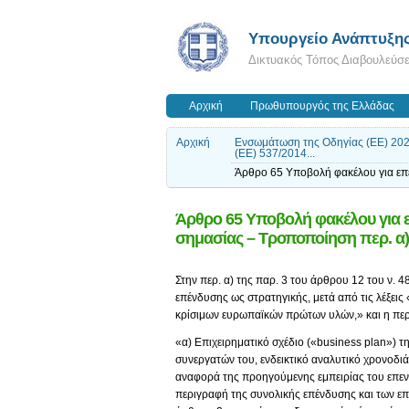
Υπουργείο Ανάπτυξη
Δικτυακός Τόπος Διαβουλεύσ
Αρχική
Πρωθυπουργός της Ελλάδας
Αρχική
Ενσωμάτωση της Οδηγίας (ΕΕ) 2022
(ΕΕ) 537/2014...
Άρθρο 65 Υποβολή φακέλου για επε
Άρθρο 65 Υποβολή φακέλου για ε
σημασίας – Τροποποίηση περ. α) 
Στην περ. α) της παρ. 3 του άρθρου 12 του ν. 
επένδυσης ως στρατηγικής, μετά από τις λέξεις
κρίσιμων ευρωπαϊκών πρώτων υλών,» και η περ.
«α) Επιχειρηματικό σχέδιο («business plan») τ
συνεργατών του, ενδεικτικό αναλυτικό χρονοδι
αναφορά της προηγούμενης εμπειρίας του επενδ
περιγραφή της συνολικής επένδυσης και των ε