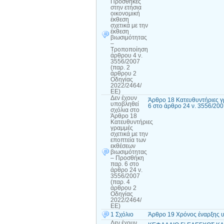
Προσθήκες
στην ετήσια
οικονομική
έκθεση
σχετικά με την
έκθεση
βιωσιμότητας
–
Τροποποίηση
άρθρου 4 ν.
3556/2007
(παρ. 2
άρθρου 2
Οδηγίας
2022/2464/
ΕΕ)
Δεν έχουν
Άρθρο 18 Κατευθυντήριες γ
υποβληθεί
6 στο άρθρο 24 ν. 3556/20
σχόλια
στο
Άρθρο 18
Κατευθυντήριες
γραμμές
σχετικά με την
εποπτεία των
εκθέσεων
βιωσιμότητας
– Προσθήκη
παρ. 6 στο
άρθρο 24 ν.
3556/2007
(παρ. 4
άρθρου 2
Οδηγίας
2022/2464/
ΕΕ)
1 Σχόλιο
Άρθρο 19 Χρόνος έναρξης υ
Δεν έχουν