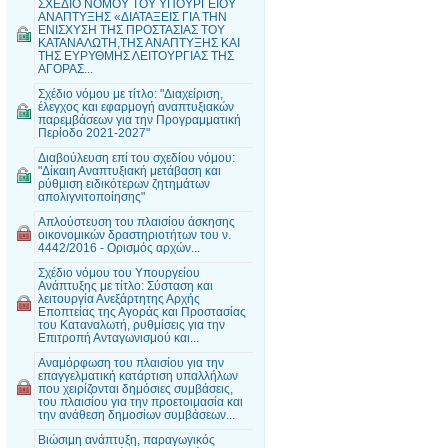
ΣΧΕΔΙΟ ΝΟΜΟΥ ΤΟΥ ΥΠΟΥΡΓΕΙΟΥ
ΑΝΑΠΤΥΞΗΣ «ΔΙΑΤΑΞΕΙΣ ΓΙΑ ΤΗΝ
ΕΝΙΣΧΥΣΗ ΤΗΣ ΠΡΟΣΤΑΣΙΑΣ ΤΟΥ
ΚΑΤΑΝΑΛΩΤΗ,ΤΗΣ ΑΝΑΠΤΥΞΗΣ ΚΑΙ
ΤΗΣ ΕΥΡΥΘΜΗΣ ΛΕΙΤΟΥΡΓΙΑΣ ΤΗΣ
ΑΓΟΡΑΣ...
Σχέδιο νόμου με τίτλο: "Διαχείριση,
έλεγχος και εφαρμογή αναπτυξιακών
παρεμβάσεων για την Προγραμματική
Περίοδο 2021-2027"
Διαβούλευση επί του σχεδίου νόμου:
"Δίκαιη Αναπτυξιακή μετάβαση και
ρύθμιση ειδικότερων ζητημάτων
απολιγνιτοποίησης"
Απλούστευση του πλαισίου άσκησης
οικονομικών δραστηριοτήτων του ν.
4442/2016 - Ορισμός αρχών...
Σχέδιο νόμου του Υπουργείου
Ανάπτυξης με τίτλο: Σύσταση και
λειτουργία Ανεξάρτητης Αρχής
Εποπτείας της Αγοράς και Προστασίας
του Καταναλωτή, ρυθμίσεις για την
Επιτροπή Ανταγωνισμού και...
Αναμόρφωση του πλαισίου για την
επαγγελματική κατάρτιση υπαλλήλων
που χειρίζονται δημόσιες συμβάσεις,
του πλαισίου για την προετοιμασία και
την ανάθεση δημοσίων συμβάσεων...
Βιώσιμη ανάπτυξη, παραγωγικός