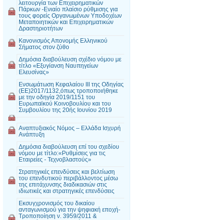
λειτουργία των Επιχειρηματικών
Πάρκων -Ενιαίο πλαίσιο ρύθμισης για
τους φορείς Οργανωμένων Υποδοχέων
Μεταποιητικών και Επιχειρηματικών
Δραστηριοτήτων
Κανονισμός Απονομής Ελληνικού
Σήματος στον ζύθο
Δημόσια διαβούλευση σχέδιο νόμου με
τίτλο «Εξυγίανση Ναυπηγείων
Ελευσίνας»
Ενσωμάτωση Κεφαλαίου III της Οδηγίας
(ΕΕ)2017/1132,όπως τροποποιήθηκε
με την οδηγία 2019/1151 του
Ευρωπαϊκού Κοινοβουλίου και του
Συμβουλίου της 20ής Ιουνίου 2019
Αναπτυξιακός Νόμος – Ελλάδα Ισχυρή
Ανάπτυξη
Δημόσια διαβούλευση επί του σχεδίου
νόμου με τίτλο:«Ρυθμίσεις για τις
Εταιρείες - Τεχνοβλαστούς»
Στρατηγικές επενδύσεις και βελτίωση
του επενδυτικού περιβάλλοντος μέσω
της επιτάχυνσης διαδικασιών στις
ιδιωτικές και στρατηγικές επενδύσεις
Εκσυγχρονισμός του δικαίου
ανταγωνισμού για την ψηφιακή εποχή-
Τροποποίηση ν. 3959/2011 &