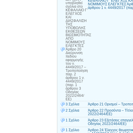
ΚΕΦΑΛΑΙΟ Γ’ ΕΛΕΓΧΟΣ Κ
υποβληθεί
ΝΟΜΙΜΟΥΣ ΕΛΕΓΚΤΕΣ Άρθρο 
σχόλια
στο
άρθρου 1 ν. 4449/2017 (πα
ΚΕΦΑΛΑΙΟ Γ’
ΕΛΕΓΧΟΣ
ΚΑΙ
ΔΙΑΣΦΑΛΙΣΗ
ΤΗΣ
ΥΠΟΒΟΛΗΣ
ΕΚΘΕΣΕΩΝ
ΒΙΩΣΙΜΟΤΗΤΑΣ
ΑΠΟ
ΝΟΜΙΜΟΥΣ
ΕΛΕΓΚΤΕΣ
Άρθρο 20
Διεύρυνση
πεδίου
εφαρμογής
του ν.
4449/2017 –
Τροποποίηση
παρ. 2
άρθρου 1 ν.
4449/2017
(παρ. 1
άρθρου 3
Οδηγίας
2022/2464/
ΕΕ)
3 Σχόλια
Άρθρο 21 Ορισμοί – Τροποπ
2 Σχόλια
Άρθρο 22 Προσόντα – Τίτλο
2022/2464/ΕΕ)
1 Σχόλιο
Άρθρο 23 Εξετάσεις επαγγε
Οδηγίας 2022/2464/ΕΕ)
1 Σχόλιο
Άρθρο 24 Έλεγχος θεωρητικ