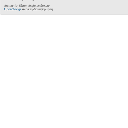
Δικτυακός Τόπος Διαβουλεύσεων
OpenGov.gr
Ανοικτή Διακυβέρνηση