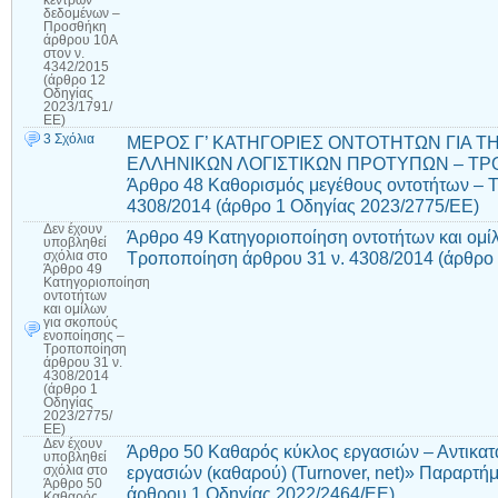
δεδομένων –
Προσθήκη
άρθρου 10Α
στον ν.
4342/2015
(άρθρο 12
Οδηγίας
2023/1791/
ΕΕ)
3 Σχόλια
ΜΕΡΟΣ Γ’ ΚΑΤΗΓΟΡΙΕΣ ΟΝΤΟΤΗΤΩΝ ΓΙΑ 
ΕΛΛΗΝΙΚΩΝ ΛΟΓΙΣΤΙΚΩΝ ΠΡΟΤΥΠΩΝ – ΤΡΟ
Άρθρο 48 Καθορισμός μεγέθους οντοτήτων – Τ
4308/2014 (άρθρο 1 Οδηγίας 2023/2775/ΕΕ)
Δεν έχουν
Άρθρο 49 Κατηγοριοποίηση οντοτήτων και ομί
υποβληθεί
Τροποποίηση άρθρου 31 ν. 4308/2014 (άρθρο
σχόλια
στο
Άρθρο 49
Κατηγοριοποίηση
οντοτήτων
και ομίλων
για σκοπούς
ενοποίησης –
Τροποποίηση
άρθρου 31 ν.
4308/2014
(άρθρο 1
Οδηγίας
2023/2775/
ΕΕ)
Δεν έχουν
Άρθρο 50 Καθαρός κύκλος εργασιών – Αντικα
υποβληθεί
εργασιών (καθαρού) (Turnover, net)» Παραρτήμα
σχόλια
στο
Άρθρο 50
άρθρου 1 Οδηγίας 2022/2464/ΕΕ)
Καθαρός