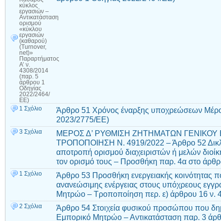
κύκλος
εργασιών –
Αντικατάσταση
ορισμού
«κύκλου
εργασιών
(καθαρού)
(Turnover,
net)»
Παραρτήματος
Α’ ν.
4308/2014
(παρ. 5
άρθρου 1
Οδηγίας
2022/2464/
ΕΕ)
1 Σχόλιο
Άρθρο 51 Χρόνος έναρξης υποχρεώσεων Μέρου
2023/2775/ΕΕ)
3 Σχόλια
ΜΕΡΟΣ Δ’ ΡΥΘΜΙΣΗ ΖΗΤΗΜΑΤΩΝ ΓΕΝΙΚΟΥ
ΤΡΟΠΟΠΟΙΗΣΗ Ν. 4919/2022 – Άρθρο 52 Δικλε
αποτροπή ορισμού διαχειριστών ή μελών διοίκ
τον ορισμό τους – Προσθήκη παρ. 4α στο άρθρ
1 Σχόλιο
Άρθρο 53 Προσθήκη ενεργειακής κοινότητας πο
ανανεώσιμης ενέργειας στους υπόχρεους εγγρ
Μητρώο – Τροποποίηση περ. ε) άρθρου 16 ν. 
2 Σχόλια
Άρθρο 54 Στοιχεία φυσικού προσώπου που δημ
Εμπορικό Μητρώο – Αντικατάσταση παρ. 3 άρθ