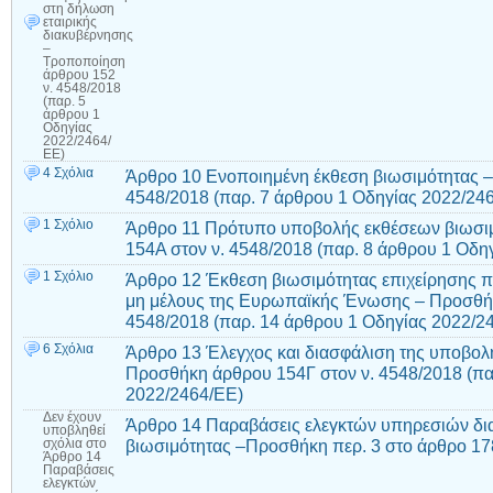
στη δήλωση
εταιρικής
διακυβέρνησης
–
Τροποποίηση
άρθρου 152
ν. 4548/2018
(παρ. 5
άρθρου 1
Οδηγίας
2022/2464/
ΕΕ)
4 Σχόλια
Άρθρο 10 Ενοποιημένη έκθεση βιωσιμότητας –
4548/2018 (παρ. 7 άρθρου 1 Οδηγίας 2022/24
1 Σχόλιο
Άρθρο 11 Πρότυπο υποβολής εκθέσεων βιωσι
154Α στον ν. 4548/2018 (παρ. 8 άρθρου 1 Οδη
1 Σχόλιο
Άρθρο 12 Έκθεση βιωσιμότητας επιχείρησης πο
μη μέλους της Ευρωπαϊκής Ένωσης – Προσθήκ
4548/2018 (παρ. 14 άρθρου 1 Οδηγίας 2022/2
6 Σχόλια
Άρθρο 13 Έλεγχος και διασφάλιση της υποβολ
Προσθήκη άρθρου 154Γ στον ν. 4548/2018 (πα
2022/2464/ΕΕ)
Δεν έχουν
Άρθρο 14 Παραβάσεις ελεγκτών υπηρεσιών δι
υποβληθεί
βιωσιμότητας –Προσθήκη περ. 3 στο άρθρο 17
σχόλια
στο
Άρθρο 14
Παραβάσεις
ελεγκτών