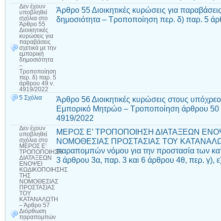
Δεν έχουν
Άρθρο 55 Διοικητικές κυρώσεις για παραβάσεις
υποβληθεί
δημοσιότητα – Τροποποίηση περ. δ) παρ. 5 άρ
σχόλια
στο
Άρθρο 55
Διοικητικές
κυρώσεις για
παραβάσεις
σχετικά με την
εμπορική
δημοσιότητα
–
Τροποποίηση
περ. δ) παρ. 5
άρθρου 49 ν.
4919/2022
5 Σχόλια
Άρθρο 56 Διοικητικές κυρώσεις στους υπόχρεο
Εμπορικό Μητρώο – Τροποποίηση άρθρου 50 κ
4919/2022
Δεν έχουν
ΜΕΡΟΣ Ε’ ΤΡΟΠΟΠΟΙΗΣΗ ΔΙΑΤΑΞΕΩΝ ΕΝΟ
υποβληθεί
ΝΟΜΟΘΕΣΙΑΣ ΠΡΟΣΤΑΣΙΑΣ ΤΟΥ ΚΑΤΑΝΑΛΩΤ
σχόλια
στο
ΜΕΡΟΣ Ε’
παραπομπών νόμου για την προστασία των κ
ΤΡΟΠΟΠΟΙΗΣΗ
ΔΙΑΤΑΞΕΩΝ
3 άρθρου 3α, παρ. 3 και 6 άρθρου 4θ, περ. γ), 
ΕΝΟΨΕΙ
ΚΩΔΙΚΟΠΟΙΗΣΗΣ
ΤΗΣ
ΝΟΜΟΘΕΣΙΑΣ
ΠΡΟΣΤΑΣΙΑΣ
ΤΟΥ
ΚΑΤΑΝΑΛΩΤΗ
– Άρθρο 57
Διόρθωση
παραπομπών