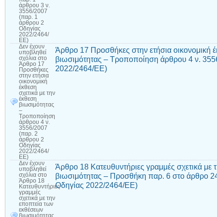
άρθρου 3 ν.
3556/2007
(παρ. 1
άρθρου 2
Οδηγίας
2022/2464/
ΕΕ)
Δεν έχουν
Άρθρο 17 Προσθήκες στην ετήσια οικονομική έ
υποβληθεί
βιωσιμότητας – Τροποποίηση άρθρου 4 ν. 355
σχόλια
στο
Άρθρο 17
2022/2464/ΕΕ)
Προσθήκες
στην ετήσια
οικονομική
έκθεση
σχετικά με την
έκθεση
βιωσιμότητας
–
Τροποποίηση
άρθρου 4 ν.
3556/2007
(παρ. 2
άρθρου 2
Οδηγίας
2022/2464/
ΕΕ)
Δεν έχουν
Άρθρο 18 Κατευθυντήριες γραμμές σχετικά με 
υποβληθεί
βιωσιμότητας – Προσθήκη παρ. 6 στο άρθρο 24
σχόλια
στο
Άρθρο 18
Οδηγίας 2022/2464/ΕΕ)
Κατευθυντήριες
γραμμές
σχετικά με την
εποπτεία των
εκθέσεων
βιωσιμότητας