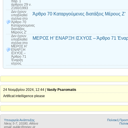
παρ. 1
άρθρου 29 ν.
2160/1993
Δεν έχουν
Άρθρο 70 Καταργούμενες διατάξεις Μέρους Ζ’
υποβληθεί
σχόλια
στο
Άρθρο 70
Καταργούμενες
διατάξεις
Μέρους Ζ’
Δεν έχουν
ΜΕΡΟΣ Η’ ΕΝΑΡΞΗ ΙΣΧΥΟΣ – Άρθρο 71 Έναρ
υποβληθεί
σχόλια
στο
ΜΕΡΟΣ Η’
ΕΝΑΡΞΗ
ΙΣΧΥΟΣ –
Άρθρο 71
Έναρξη
ισχύος
24 Νοεμβρίου 2024, 12:44 |
Vasily Psaromatis
Artificat intelligence please
Υπουργείο Ανάπτυξης
Πολιτική Προ
Νίκης 5-7, 10180, Αθήνα
Πολιτι
email: public@mnec.gr