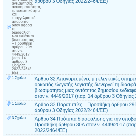
άρθρου 3 Οδηγίας 2022/2464/ΕΕ)
ανεξαρτησία,
αντικειμενικότητα,
εμπιστευτικότητα
και
επαγγελματικό
απόρρητο
όσον αφορά
τη
διασφάλιση
των εκθέσεων
βιωσιμότητας
– Προσθήκη
άρθρου 29Α
στον ν.
4449/2017
(παρ. 14
άρθρου 3
Οδηγίας
2022/2464/
ΕΕ)
1 Σχόλιο
Άρθρο 32 Απαγορευμένες μη ελεγκτικές υπηρεσ
ορκωτός ελεγκτής λογιστής διενεργεί τη διασ
βιωσιμότητας μιας οντότητας δημοσίου ενδια
στον ν. 4449/2017 (παρ. 14 άρθρου 3 Οδηγίας
1 Σχόλιο
Άρθρο 33 Παρατυπίες – Προσθήκη άρθρου 29Γ 
άρθρου 3 Οδηγίας 2022/2464/ΕΕ)
3 Σχόλια
Άρθρο 34 Πρότυπα διασφάλισης για την υποβο
Προσθήκη άρθρου 30Α στον ν. 4449/2017 (παρ
2022/2464/ΕΕ)