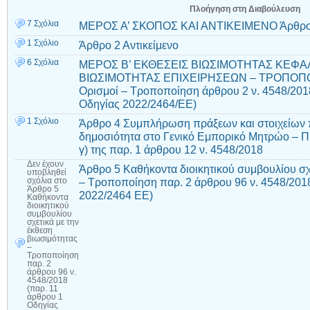
Πλοήγηση στη Διαβούλευση
7 Σχόλια
ΜΕΡΟΣ Α’ ΣΚΟΠΟΣ ΚΑΙ ΑΝΤΙΚΕΙΜΕΝΟ Άρθρο
1 Σχόλιο
Άρθρο 2 Αντικείμενο
6 Σχόλια
ΜΕΡΟΣ Β’ ΕΚΘΕΣΕΙΣ ΒΙΩΣΙΜΟΤΗΤΑΣ ΚΕΦΑΛ
ΒΙΩΣΙΜΟΤΗΤΑΣ ΕΠΙΧΕΙΡΗΣΕΩΝ – ΤΡΟΠΟΠΟΙ
Ορισμοί – Τροποποίηση άρθρου 2 ν. 4548/2018
Οδηγίας 2022/2464/ΕΕ)
1 Σχόλιο
Άρθρο 4 Συμπλήρωση πράξεων και στοιχείων 
δημοσιότητα στο Γενικό Εμπορικό Μητρώο – Π
γ) της παρ. 1 άρθρου 12 ν. 4548/2018
Δεν έχουν
Άρθρο 5 Καθήκοντα διοικητικού συμβουλίου σχ
υποβληθεί
– Τροποποίηση παρ. 2 άρθρου 96 ν. 4548/201
σχόλια
στο
Άρθρο 5
2022/2464 ΕΕ)
Καθήκοντα
διοικητικού
συμβουλίου
σχετικά με την
έκθεση
βιωσιμότητας
–
Τροποποίηση
παρ. 2
άρθρου 96 ν.
4548/2018
(παρ. 11
άρθρου 1
Οδηγίας