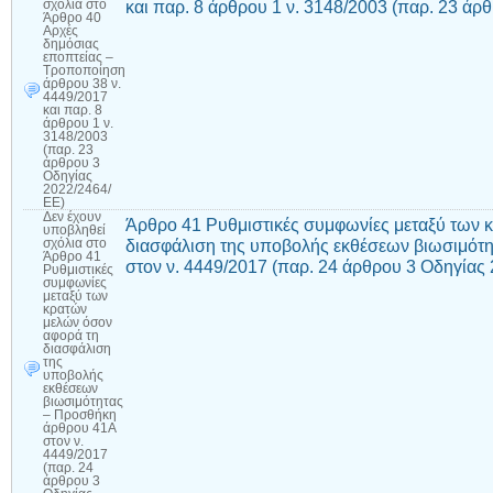
και παρ. 8 άρθρου 1 ν. 3148/2003 (παρ. 23 ά
σχόλια
στο
Άρθρο 40
Αρχές
δημόσιας
εποπτείας –
Τροποποίηση
άρθρου 38 ν.
4449/2017
και παρ. 8
άρθρου 1 ν.
3148/2003
(παρ. 23
άρθρου 3
Οδηγίας
2022/2464/
ΕΕ)
Δεν έχουν
Άρθρο 41 Ρυθμιστικές συμφωνίες μεταξύ των 
υποβληθεί
διασφάλιση της υποβολής εκθέσεων βιωσιμότ
σχόλια
στο
Άρθρο 41
στον ν. 4449/2017 (παρ. 24 άρθρου 3 Οδηγίας
Ρυθμιστικές
συμφωνίες
μεταξύ των
κρατών
μελών όσον
αφορά τη
διασφάλιση
της
υποβολής
εκθέσεων
βιωσιμότητας
– Προσθήκη
άρθρου 41Α
στον ν.
4449/2017
(παρ. 24
άρθρου 3