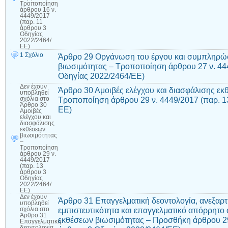
Τροποποίηση
άρθρου 16 ν.
4449/2017
(παρ. 11
άρθρου 3
Οδηγίας
2022/2464/
ΕΕ)
1 Σχόλιο
Άρθρο 29 Οργάνωση του έργου και συμπληρώσε
βιωσιμότητας – Τροποποίηση άρθρου 27 ν. 44
Οδηγίας 2022/2464/ΕΕ)
Δεν έχουν
Άρθρο 30 Αμοιβές ελέγχου και διασφάλισης εκ
υποβληθεί
Τροποποίηση άρθρου 29 ν. 4449/2017 (παρ. 1
σχόλια
στο
Άρθρο 30
ΕΕ)
Αμοιβές
ελέγχου και
διασφάλισης
εκθέσεων
βιωσιμότητας
–
Τροποποίηση
άρθρου 29 ν.
4449/2017
(παρ. 13
άρθρου 3
Οδηγίας
2022/2464/
ΕΕ)
Δεν έχουν
Άρθρο 31 Επαγγελματική δεοντολογία, ανεξαρτη
υποβληθεί
εμπιστευτικότητα και επαγγελματικό απόρρητο
σχόλια
στο
Άρθρο 31
εκθέσεων βιωσιμότητας – Προσθήκη άρθρου 29
Επαγγελματική
δεοντολογία,