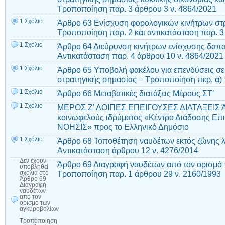
Τροποποίηση παρ. 3 άρθρου 3 ν. 4864/2021
1 Σχόλιο
Άρθρο 63 Ενίσχυση φορολογικών κινήτρων στ
Τροποποίηση παρ. 2 και αντικατάσταση παρ. 3
1 Σχόλιο
Άρθρο 64 Διεύρυνση κινήτρων ενίσχυσης δαπ
Αντικατάσταση παρ. 4 άρθρου 10 ν. 4864/2021
1 Σχόλιο
Άρθρο 65 Υποβολή φακέλου για επενδύσεις σε
στρατηγικής σημασίας – Τροποποίηση περ. α) 
1 Σχόλιο
Άρθρο 66 Μεταβατικές διατάξεις Μέρους ΣΤ’
1 Σχόλιο
ΜΕΡΟΣ Ζ’ ΛΟΙΠΕΣ ΕΠΕΙΓΟΥΣΕΣ ΔΙΑΤΑΞΕΙΣ Άρ
κοινωφελούς ιδρύματος «Κέντρο Διάδοσης Επι
ΝΟΗΣΙΣ» προς το Ελληνικό Δημόσιο
1 Σχόλιο
Άρθρο 68 Τοποθέτηση ναυδέτων εκτός ζώνης λι
Αντικατάσταση άρθρου 12 ν. 4276/2014
Δεν έχουν
Άρθρο 69 Διαγραφή ναυδέτων από τον ορισμό
υποβληθεί
Τροποποίηση παρ. 1 άρθρου 29 ν. 2160/1993
σχόλια
στο
Άρθρο 69
Διαγραφή
ναυδέτων
από τον
ορισμό των
αγκυροβολίων
–
Τροποποίηση