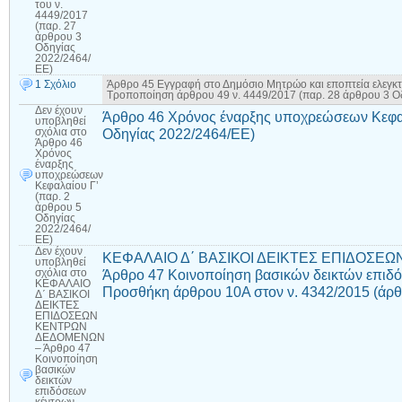
του ν.
4449/2017
(παρ. 27
άρθρου 3
Οδηγίας
2022/2464/
ΕΕ)
1 Σχόλιο
Άρθρο 45 Εγγραφή στο Δημόσιο Μητρώο και εποπτεία ελεγκτώ
Τροποποίηση άρθρου 49 ν. 4449/2017 (παρ. 28 άρθρου 3 Ο
Δεν έχουν
Άρθρο 46 Χρόνος έναρξης υποχρεώσεων Κεφαλ
υποβληθεί
Οδηγίας 2022/2464/ΕΕ)
σχόλια
στο
Άρθρο 46
Χρόνος
έναρξης
υποχρεώσεων
Κεφαλαίου Γ’
(παρ. 2
άρθρου 5
Οδηγίας
2022/2464/
ΕΕ)
Δεν έχουν
ΚΕΦΑΛΑΙΟ Δ΄ ΒΑΣΙΚΟΙ ΔΕΙΚΤΕΣ ΕΠΙΔΟΣΕ
υποβληθεί
Άρθρο 47 Κοινοποίηση βασικών δεικτών επιδ
σχόλια
στο
ΚΕΦΑΛΑΙΟ
Προσθήκη άρθρου 10Α στον ν. 4342/2015 (άρθ
Δ΄ ΒΑΣΙΚΟΙ
ΔΕΙΚΤΕΣ
ΕΠΙΔΟΣΕΩΝ
ΚΕΝΤΡΩΝ
ΔΕΔΟΜΕΝΩΝ
– Άρθρο 47
Κοινοποίηση
βασικών
δεικτών
επιδόσεων
κέντρων