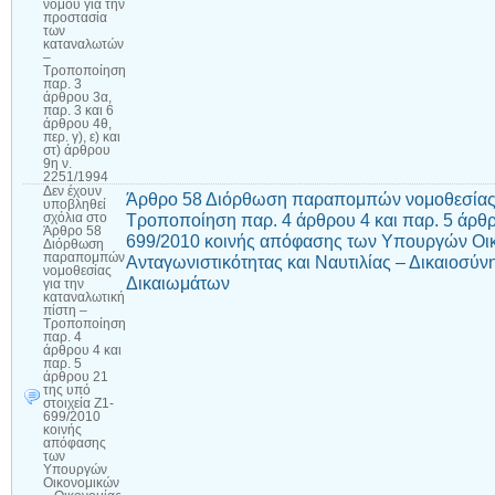
νόμου για την
προστασία
των
καταναλωτών
–
Τροποποίηση
παρ. 3
άρθρου 3α,
παρ. 3 και 6
άρθρου 4θ,
περ. γ), ε) και
στ) άρθρου
9η ν.
2251/1994
Δεν έχουν
Άρθρο 58 Διόρθωση παραπομπών νομοθεσίας γ
υποβληθεί
Τροποποίηση παρ. 4 άρθρου 4 και παρ. 5 άρθρ
σχόλια
στο
Άρθρο 58
699/2010 κοινής απόφασης των Υπουργών Οικ
Διόρθωση
παραπομπών
Ανταγωνιστικότητας και Ναυτιλίας – Δικαιοσύν
νομοθεσίας
Δικαιωμάτων
για την
καταναλωτική
πίστη –
Τροποποίηση
παρ. 4
άρθρου 4 και
παρ. 5
άρθρου 21
της υπό
στοιχεία Ζ1-
699/2010
κοινής
απόφασης
των
Υπουργών
Οικονομικών