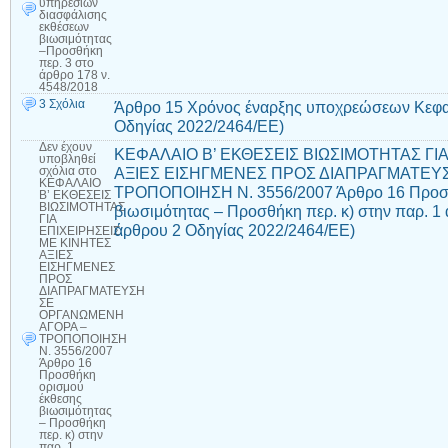
υπηρεσιών
διασφάλισης
εκθέσεων
βιωσιμότητας
–Προσθήκη
περ. 3 στο
άρθρο 178 ν.
4548/2018
3 Σχόλια
Άρθρο 15 Χρόνος έναρξης υποχρεώσεων Κεφαλ
Οδηγίας 2022/2464/ΕΕ)
Δεν έχουν
ΚΕΦΑΛΑΙΟ Β’ ΕΚΘΕΣΕΙΣ ΒΙΩΣΙΜΟΤΗΤΑΣ ΓΙ
υποβληθεί
ΑΞΙΕΣ ΕΙΣΗΓΜΕΝΕΣ ΠΡΟΣ ΔΙΑΠΡΑΓΜΑΤΕΥ
σχόλια
στο
ΚΕΦΑΛΑΙΟ
ΤΡΟΠΟΠΟΙΗΣΗ Ν. 3556/2007 Άρθρο 16 Προσθ
Β’ ΕΚΘΕΣΕΙΣ
ΒΙΩΣΙΜΟΤΗΤΑΣ
βιωσιμότητας – Προσθήκη περ. κ) στην παρ. 1 
ΓΙΑ
άρθρου 2 Οδηγίας 2022/2464/ΕΕ)
ΕΠΙΧΕΙΡΗΣΕΙΣ
ΜΕ ΚΙΝΗΤΕΣ
ΑΞΙΕΣ
ΕΙΣΗΓΜΕΝΕΣ
ΠΡΟΣ
ΔΙΑΠΡΑΓΜΑΤΕΥΣΗ
ΣΕ
ΟΡΓΑΝΩΜΕΝΗ
ΑΓΟΡΑ –
ΤΡΟΠΟΠΟΙΗΣΗ
Ν. 3556/2007
Άρθρο 16
Προσθήκη
ορισμού
έκθεσης
βιωσιμότητας
– Προσθήκη
περ. κ) στην
παρ. 1