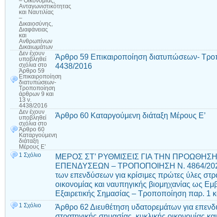
– Οικονομίας,
Ανταγωνιστικότητας
και Ναυτιλίας
–
Δικαιοσύνης,
Διαφάνειας
και
Ανθρωπίνων
Δικαιωμάτων
Δεν έχουν
Άρθρο 59 Επικαιροποίηση διατυπώσεων- Τροπ
υποβληθεί
4438/2016
σχόλια
στο
Άρθρο 59
Επικαιροποίηση
διατυπώσεων-
Τροποποίηση
άρθρων 9 και
13 ν.
4438/2016
Δεν έχουν
Άρθρο 60 Καταργούμενη διάταξη Μέρους Ε’
υποβληθεί
σχόλια
στο
Άρθρο 60
Καταργούμενη
διάταξη
Μέρους Ε’
1 Σχόλιο
ΜΕΡΟΣ ΣΤ’ ΡΥΘΜΙΣΕΙΣ ΓΙΑ ΤΗΝ ΠΡΟΩΘΗ
ΕΠΕΝΔΥΣΕΩΝ – ΤΡΟΠΟΠΟΙΗΣΗ Ν. 4864/2021
των επενδύσεων για κρίσιμες πρώτες ύλες στρ
οικονομίας και ναυπηγικής βιομηχανίας ως Ε
Εξαιρετικής Σημασίας – Τροποποίηση παρ. 1 κ
1 Σχόλιο
Άρθρο 62 Διευθέτηση υδατορεμάτων για επενδύ
στρατηγικής σημασίας, κυκλικής οικονομίας κα