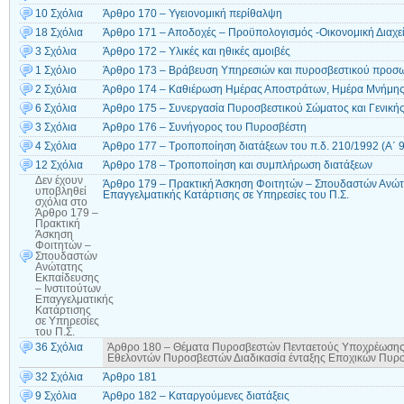
10 Σχόλια
Άρθρο 170 – Υγειονομική περίθαλψη
18 Σχόλια
Άρθρο 171 – Αποδοχές – Προϋπολογισμός -Οικονομική Διαχεί
3 Σχόλια
Άρθρο 172 – Υλικές και ηθικές αμοιβές
1 Σχόλιο
Άρθρο 173 – Βράβευση Υπηρεσιών και πυροσβεστικού προσ
2 Σχόλια
Άρθρο 174 – Καθιέρωση Ημέρας Αποστράτων, Ημέρα Μνήμης
6 Σχόλια
Άρθρο 175 – Συνεργασία Πυροσβεστικού Σώματος και Γενική
3 Σχόλια
Άρθρο 176 – Συνήγορος του Πυροσβέστη
4 Σχόλια
Άρθρο 177 – Τροποποίηση διατάξεων του π.δ. 210/1992 (Α΄ 
12 Σχόλια
Άρθρο 178 – Τροποποίηση και συμπλήρωση διατάξεων
Δεν έχουν
Άρθρο 179 – Πρακτική Άσκηση Φοιτητών – Σπουδαστών Ανώτα
υποβληθεί
Επαγγελματικής Κατάρτισης σε Υπηρεσίες του Π.Σ.
σχόλια
στο
Άρθρο 179 –
Πρακτική
Άσκηση
Φοιτητών –
Σπουδαστών
Ανώτατης
Εκπαίδευσης
– Ινστιτούτων
Επαγγελματικής
Κατάρτισης
σε Υπηρεσίες
του Π.Σ.
36 Σχόλια
Άρθρο 180 – Θέματα Πυροσβεστών Πενταετούς Υποχρέωσης
Εθελοντών Πυροσβεστών Διαδικασία ένταξης Εποχικών Πυρ
32 Σχόλια
Άρθρο 181
9 Σχόλια
Άρθρο 182 – Καταργούμενες διατάξεις