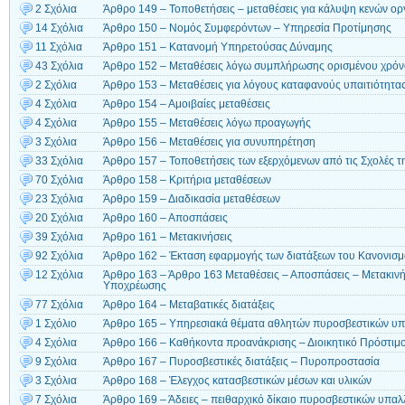
2 Σχόλια
Άρθρο 149 – Τοποθετήσεις – μεταθέσεις για κάλυψη κενών ο
14 Σχόλια
Άρθρο 150 – Νομός Συμφερόντων – Υπηρεσία Προτίμησης
11 Σχόλια
Άρθρο 151 – Κατανομή Υπηρετούσας Δύναμης
43 Σχόλια
Άρθρο 152 – Μεταθέσεις λόγω συμπλήρωσης ορισμένου χρόν
2 Σχόλια
Άρθρο 153 – Μεταθέσεις για λόγους καταφανούς υπαιτιότητα
4 Σχόλια
Άρθρο 154 – Αμοιβαίες μεταθέσεις
4 Σχόλια
Άρθρο 155 – Μεταθέσεις λόγω προαγωγής
3 Σχόλια
Άρθρο 156 – Μεταθέσεις για συνυπηρέτηση
33 Σχόλια
Άρθρο 157 – Τοποθετήσεις των εξερχόμενων από τις Σχολές 
70 Σχόλια
Άρθρο 158 – Κριτήρια μεταθέσεων
23 Σχόλια
Άρθρο 159 – Διαδικασία μεταθέσεων
20 Σχόλια
Άρθρο 160 – Αποσπάσεις
39 Σχόλια
Άρθρο 161 – Μετακινήσεις
92 Σχόλια
Άρθρο 162 – Έκταση εφαρμογής των διατάξεων του Κανονισ
12 Σχόλια
Άρθρο 163 – Άρθρο 163 Μεταθέσεις – Αποσπάσεις – Μετακιν
Υποχρέωσης
77 Σχόλια
Άρθρο 164 – Μεταβατικές διατάξεις
1 Σχόλιο
Άρθρο 165 – Υπηρεσιακά θέματα αθλητών πυροσβεστικών υ
4 Σχόλια
Άρθρο 166 – Καθήκοντα προανάκρισης – Διοικητικό Πρόστιμ
9 Σχόλια
Άρθρο 167 – Πυροσβεστικές διατάξεις – Πυροπροστασία
3 Σχόλια
Άρθρο 168 – Έλεγχος κατασβεστικών μέσων και υλικών
7 Σχόλια
Άρθρο 169 – Άδειες – πειθαρχικό δίκαιο πυροσβεστικών υπα