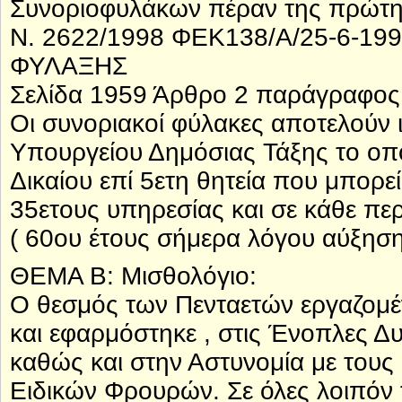
Συνοριοφυλάκων πέραν της πρώτης
Ν. 2622/1998 ΦΕΚ138/Α/25-6-
ΦΥΛΑΞΗΣ
Σελίδα 1959 Άρθρο 2 παράγραφος
Οι συνοριακοί φύλακες αποτελούν 
Υπουργείου Δημόσιας Τάξης το οπ
Δικαίου επί 5ετη θητεία που μπορ
35ετους υπηρεσίας και σε κάθε περ
( 60ου έτους σήμερα λόγου αύξηση
ΘΕΜΑ Β: Μισθολόγιο:
Ο θεσμός των Πενταετών εργαζομέ
και εφαρμόστηκε , στις Ένοπλες Δ
καθώς και στην Αστυνομία με του
Ειδικών Φρουρών. Σε όλες λοιπόν 