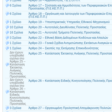
3 Σχόλια
Άρθρο 16 – Αρμοδιότητες Τ.Ε.Σ.Ο.Π.Π.
6 Σχόλια
Άρθρο 17 – Σύσταση και Αρμοδιότητες των Περιφερειακών Επ
Προστασίας (Π.Ε.ΚΕ.Π.Π.)
6 Σχόλια
Άρθρο 18 – Οργάνωση και λειτουργία των Περιφερειακών Επι
(Π.Ε.ΚΕ.Π.Π.)
1 Σχόλιο
Άρθρο 19 – Υποστηρικτικές Υπηρεσίες Εθνικού Μηχανισμού
10 Σχόλια
Άρθρο 20 – Αυτοτελείς Διευθύνσεις Πολιτικής Προστασίας
16 Σχόλια
Άρθρο 21 – Αυτοτελή Τμήματα Πολιτικής Προστασίας
3 Σχόλια
Άρθρο 22 – Εθνική Βάση Δεδομένων Κινδύνων και Απειλών
1 Σχόλιο
Άρθρο 23 – Γενικά Σχέδια Αντιμετώπισης Εκτάκτων Αναγκών κα
1 Σχόλιο
Άρθρο 24 – Σκοπός της Εκτίμησης Επικινδυνότητας
Δεν έχουν
Άρθρο 25 – Κατάσταση Έκτακτης Ανάγκης Πολιτικής Προστασ
υποβληθεί
σχόλια
στο
Άρθρο 25 –
Κατάσταση
Έκτακτης
Ανάγκης
Πολιτικής
Προστασίας
Δεν έχουν
Άρθρο 26 – Κατάσταση Ειδικής Κινητοποίησης Πολιτικής Πρ
υποβληθεί
σχόλια
στο
Άρθρο 26 –
Κατάσταση
Ειδικής
Κινητοποίησης
Πολιτικής
Προστασίας
3 Σχόλια
Άρθρο 27 – Οργανωμένη Προληπτική Απομάκρυνση Πολιτών