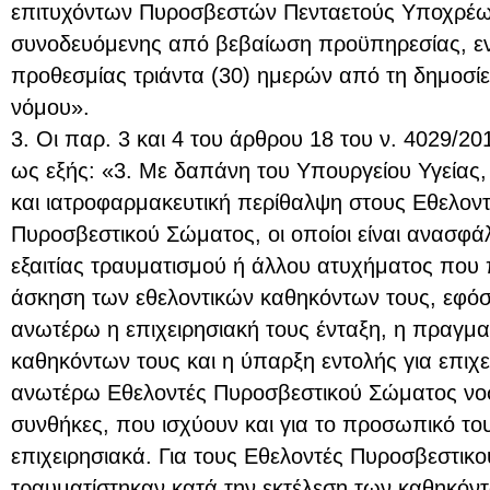
επιτυχόντων Πυροσβεστών Πενταετούς Υποχρέωσ
συνοδευόμενης από βεβαίωση προϋπηρεσίας, εν
προθεσμίας τριάντα (30) ημερών από τη δημοσί
νόμου».
3. Οι παρ. 3 και 4 του άρθρου 18 του ν. 4029/20
ως εξής: «3. Με δαπάνη του Υπουργείου Υγείας,
και ιατροφαρμακευτική περίθαλψη στους Εθελον
Πυροσβεστικού Σώματος, οι οποίοι είναι ανασφάλ
εξαιτίας τραυματισμού ή άλλου ατυχήματος που
άσκηση των εθελοντικών καθηκόντων τους, εφόσ
ανωτέρω η επιχειρησιακή τους ένταξη, η πραγμ
καθηκόντων τους και η ύπαρξη εντολής για επιχε
ανωτέρω Εθελοντές Πυροσβεστικού Σώματος νοση
συνθήκες, που ισχύουν και για το προσωπικό το
επιχειρησιακά. Για τους Εθελοντές Πυροσβεστι
τραυματίστηκαν κατά την εκτέλεση των καθηκόντω