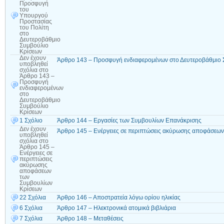
Προσφυγή
του
Υπουργού
Προστασίας
του Πολίτη
στο
Δευτεροβάθμιο
Συμβούλιο
Κρίσεων
Δεν έχουν
Άρθρο 143 – Προσφυγή ενδιαφερομένων στο Δευτεροβάθμιο 
υποβληθεί
σχόλια
στο
Άρθρο 143 –
Προσφυγή
ενδιαφερομένων
στο
Δευτεροβάθμιο
Συμβούλιο
Κρίσεων
1 Σχόλιο
Άρθρο 144 – Εργασίες των Συμβουλίων Επανάκρισης
Δεν έχουν
Άρθρο 145 – Ενέργειες σε περιπτώσεις ακύρωσης αποφάσεω
υποβληθεί
σχόλια
στο
Άρθρο 145 –
Ενέργειες σε
περιπτώσεις
ακύρωσης
αποφάσεων
των
Συμβουλίων
Κρίσεων
22 Σχόλια
Άρθρο 146 – Αποστρατεία λόγω ορίου ηλικίας
6 Σχόλια
Άρθρο 147 – Ηλεκτρονικά ατομικά βιβλιάρια
7 Σχόλια
Άρθρο 148 – Μεταθέσεις