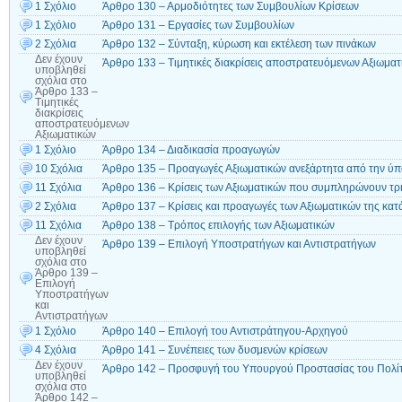
1 Σχόλιο
Άρθρο 130 – Αρμοδιότητες των Συμβουλίων Κρίσεων
1 Σχόλιο
Άρθρο 131 – Εργασίες των Συμβουλίων
2 Σχόλια
Άρθρο 132 – Σύνταξη, κύρωση και εκτέλεση των πινάκων
Δεν έχουν
Άρθρο 133 – Τιμητικές διακρίσεις αποστρατευόμενων Αξιωματ
υποβληθεί
σχόλια
στο
Άρθρο 133 –
Τιμητικές
διακρίσεις
αποστρατευόμενων
Αξιωματικών
1 Σχόλιο
Άρθρο 134 – Διαδικασία προαγωγών
10 Σχόλια
Άρθρο 135 – Προαγωγές Αξιωματικών ανεξάρτητα από την ύπ
11 Σχόλια
Άρθρο 136 – Κρίσεις των Αξιωματικών που συμπληρώνουν τρ
2 Σχόλια
Άρθρο 137 – Κρίσεις και προαγωγές των Αξιωματικών της κα
11 Σχόλια
Άρθρο 138 – Τρόπος επιλογής των Αξιωματικών
Δεν έχουν
Άρθρο 139 – Επιλογή Υποστρατήγων και Αντιστρατήγων
υποβληθεί
σχόλια
στο
Άρθρο 139 –
Επιλογή
Υποστρατήγων
και
Αντιστρατήγων
1 Σχόλιο
Άρθρο 140 – Επιλογή του Αντιστράτηγου-Αρχηγού
4 Σχόλια
Άρθρο 141 – Συνέπειες των δυσμενών κρίσεων
Δεν έχουν
Άρθρο 142 – Προσφυγή του Υπουργού Προστασίας του Πολίτ
υποβληθεί
σχόλια
στο
Άρθρο 142 –