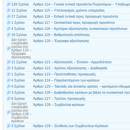
126 Σχόλια
Άρθρο 114 – Γενικά τυπικά προσόντα Πυρονόμων – Υπαξιωμ
12 Σχόλια
Άρθρο 115 – Υπολογισμός χρόνου υπηρεσίας
27 Σχόλια
Άρθρο 116 – Ειδικά τυπικά προς προαγωγή προσόντα
1 Σχόλιο
Άρθρο 117 – Ουσιαστικά προς προαγωγή προσόντα
4 Σχόλια
Άρθρο 118 – Κριτήρια αξιολόγησης ουσιαστικών προσόντων
16 Σχόλια
Άρθρο 119 – Βαθμολογία απόδοσης
Δεν έχουν
Άρθρο 120 – Έγγραφα αξιολόγησης
υποβληθεί
σχόλια
στο
Άρθρο 120 –
Έγγραφα
αξιολόγησης
21 Σχόλια
Άρθρο 121 – Αξιολογητές – Έννοια – Αρμοδιότητα
3 Σχόλια
Άρθρο 122 – Χρόνος Αξιολόγησης – Διαδικασία
1 Σχόλιο
Άρθρο 123 – Προϋποθέσεις προαγωγής
4 Σχόλια
Άρθρο 124 – Παραλειπόμενοι των κρίσεων
4 Σχόλια
Άρθρο 125 – Τακτικές και έκτακτες κρίσεις – κρινόμενοι Αξιωμα
3 Σχόλια
Άρθρο 126 – Διαβαθμίσεις κρίσεων με βάση τα ουσιαστικά πρ
6 Σχόλια
Άρθρο 127 – Τρόπος προαγωγής
Δεν έχουν
Άρθρο 128 – Συμβούλια κρίσεων
υποβληθεί
σχόλια
στο
Άρθρο 128 –
Συμβούλια
κρίσεων
3 Σχόλια
Άρθρο 129 – Σύνθεση των Συμβουλίων Κρίσεων