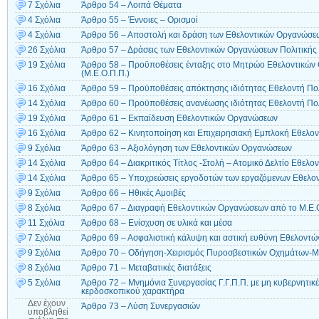
7 Σχόλια
Άρθρο 54 – Λοιπά Θέματα
4 Σχόλια
Άρθρο 55 – Έννοιες – Ορισμοί
4 Σχόλια
Άρθρο 56 – Αποστολή και δράση των Εθελοντικών Οργανώσε
26 Σχόλια
Άρθρο 57 – Δράσεις των Εθελοντικών Οργανώσεων Πολιτικής
19 Σχόλια
Άρθρο 58 – Προϋποθέσεις ένταξης στο Μητρώο Εθελοντικών
(Μ.Ε.Ο.Π.Π.)
16 Σχόλια
Άρθρο 59 – Προϋποθέσεις απόκτησης ιδιότητας Εθελοντή Πο
14 Σχόλια
Άρθρο 60 – Προϋποθέσεις ανανέωσης ιδιότητας Εθελοντή Πο
19 Σχόλια
Άρθρο 61 – Εκπαίδευση Εθελοντικών Οργανώσεων
16 Σχόλια
Άρθρο 62 – Κινητοποίηση και Επιχειρησιακή Εμπλοκή Εθελο
9 Σχόλια
Άρθρο 63 – Αξιολόγηση των Εθελοντικών Οργανώσεων
14 Σχόλια
Άρθρο 64 – Διακριτικός Τίτλος -Στολή – Ατομικό Δελτίο Εθελο
14 Σχόλια
Άρθρο 65 – Υποχρεώσεις εργοδοτών των εργαζόμενων Εθελον
9 Σχόλια
Άρθρο 66 – Ηθικές Αμοιβές
8 Σχόλια
Άρθρο 67 – Διαγραφή Εθελοντικών Οργανώσεων από το Μ.Ε.
11 Σχόλια
Άρθρο 68 – Ενίσχυση σε υλικά και μέσα
7 Σχόλια
Άρθρο 69 – Ασφαλιστική κάλυψη και αστική ευθύνη Εθελοντώ
9 Σχόλια
Άρθρο 70 – Οδήγηση-Χειρισμός Πυροσβεστικών Οχημάτων-
8 Σχόλια
Άρθρο 71 – Μεταβατικές διατάξεις
5 Σχόλια
Άρθρο 72 – Μνημόνια Συνεργασίας Γ.Γ.Π.Π. με μη κυβερνητικ
κερδοσκοπικού χαρακτήρα
Δεν έχουν
Άρθρο 73 – Λύση Συνεργασιών
υποβληθεί