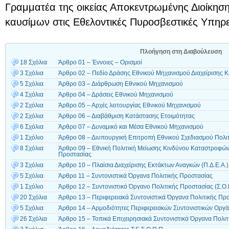
Γραμματέα της οικείας Αποκεντρωμένης Διοίκηση
καυσίμων στις Εθελοντικές Πυροσβεστικές Υπηρε
Πλοήγηση στη Διαβούλευση
18 Σχόλια
Άρθρο 01 – Έννοιες – Ορισμοί
3 Σχόλια
Άρθρο 02 – Πεδίο Δράσης Εθνικού Μηχανισμού Διαχείρισης Κ
5 Σχόλια
Άρθρο 03 – Διάρθρωση Εθνικού Μηχανισμού
4 Σχόλια
Άρθρο 04 – Δράσεις Εθνικού Μηχανισμού
2 Σχόλια
Άρθρο 05 – Αρχές λειτουργίας Εθνικού Μηχανισμού
2 Σχόλια
Άρθρο 06 – Διαβάθμιση Κατάστασης Ετοιμότητας
6 Σχόλια
Άρθρο 07 – Δυναμικό και Μέσα Εθνικού Μηχανισμού
1 Σχόλιο
Άρθρο 08 – Διυπουργική Επιτροπή Εθνικού Σχεδιασμού Πολι
8 Σχόλια
Άρθρο 09 – Εθνική Πολιτική Μείωσης Κινδύνου Καταστροφών 
Προστασίας
3 Σχόλια
Άρθρο 10 – Πλαίσια Διαχείρισης Εκτάκτων Αναγκών (Π.Δ.Ε.Α.)
5 Σχόλια
Άρθρο 11 – Συντονιστικά Όργανα Πολιτικής Προστασίας
1 Σχόλιο
Άρθρο 12 – Συντονιστικό Όργανο Πολιτικής Προστασίας (Σ.Ο.
20 Σχόλια
Άρθρο 13 – Περιφερειακά Συντονιστικά Όργανα Πολιτικής Προ
5 Σχόλια
Άρθρο 14 – Αρμοδιότητες Περιφερειακών Συντονιστικών Οργά
26 Σχόλια
Άρθρο 15 – Τοπικά Επιχειρησιακά Συντονιστικά Όργανα Πολιτι