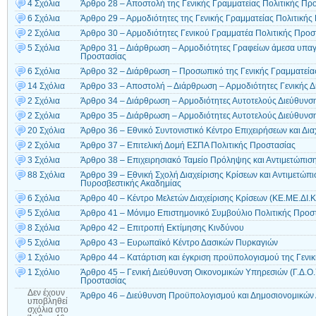
4 Σχόλια
Άρθρο 28 – Αποστολή της Γενικής Γραμματείας Πολιτικής Πρ
6 Σχόλια
Άρθρο 29 – Αρμοδιότητες της Γενικής Γραμματείας Πολιτικής
2 Σχόλια
Άρθρο 30 – Αρμοδιότητες Γενικού Γραμματέα Πολιτικής Προσ
5 Σχόλια
Άρθρο 31 – Διάρθρωση – Αρμοδιότητες Γραφείων άμεσα υπαγ
Προστασίας
6 Σχόλια
Άρθρο 32 – Διάρθρωση – Προσωπικό της Γενικής Γραμματεία
14 Σχόλια
Άρθρο 33 – Αποστολή – Διάρθρωση – Αρμοδιότητες Γενικής 
2 Σχόλια
Άρθρο 34 – Διάρθρωση – Αρμοδιότητες Αυτοτελούς Διεύθυνση
2 Σχόλια
Άρθρο 35 – Διάρθρωση – Αρμοδιότητες Αυτοτελούς Διεύθυνσ
20 Σχόλια
Άρθρο 36 – Εθνικό Συντονιστικό Κέντρο Επιχειρήσεων και Διαχ
2 Σχόλια
Άρθρο 37 – Επιτελική Δομή ΕΣΠΑ Πολιτικής Προστασίας
3 Σχόλια
Άρθρο 38 – Επιχειρησιακό Ταμείο Πρόληψης και Αντιμετώπιση
88 Σχόλια
Άρθρο 39 – Εθνική Σχολή Διαχείρισης Κρίσεων και Αντιμετώπ
Πυροσβεστικής Ακαδημίας
6 Σχόλια
Άρθρο 40 – Κέντρο Μελετών Διαχείρισης Κρίσεων (ΚΕ.ΜΕ.ΔΙ.Κ
5 Σχόλια
Άρθρο 41 – Μόνιμο Επιστημονικό Συμβούλιο Πολιτικής Προσ
8 Σχόλια
Άρθρο 42 – Επιτροπή Εκτίμησης Κινδύνου
5 Σχόλια
Άρθρο 43 – Ευρωπαϊκό Κέντρο Δασικών Πυρκαγιών
1 Σχόλιο
Άρθρο 44 – Κατάρτιση και έγκριση προϋπολογισμού της Γενι
1 Σχόλιο
Άρθρο 45 – Γενική Διεύθυνση Οικονομικών Υπηρεσιών (Γ.Δ.Ο.Υ
Προστασίας
Δεν έχουν
Άρθρο 46 – Διεύθυνση Προϋπολογισμού και Δημοσιονομικώ
υποβληθεί
σχόλια
στο