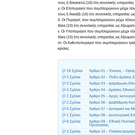
τους ή δεκαοκτώ (18) έτη συνολικής υπηρεσίας 
γ. Οι Επιπυραγοί που συμπληρώνουν μέχρι τέλου
τους ή δεκαέξι (16) έτη συνολικής υπηρεσίας ως
δ. Οι Πυραγοί, που συμπληρώνουν μέχρι τέλους τ
δέκα (10) έτη συνολικής υπηρεσίας ως Αξιωματι
ε. Οι Υποπυραγοί που συμπληρώνουν μέχρι τέλου
δέκα (10) έτη συνολικής υπηρεσίας ως Αξιωματι
στ. Οι Ανθυποπυραγοί που συμπληρώνουν τρία (3
κρίσεις.
18 Σχόλια
Άρθρο 01 – Έννοιες – Ορισ
3 Σχόλια
Άρθρο 02 – Πεδίο Δράσης Ε
5 Σχόλια
Άρθρο 03 – Διάρθρωση Εθν
4 Σχόλια
Άρθρο 04 – Δράσεις Εθνικ
2 Σχόλια
Άρθρο 05 – Αρχές λειτουργ
2 Σχόλια
Άρθρο 06 – Διαβάθμιση Κατ
6 Σχόλια
Άρθρο 07 – Δυναμικό και Μ
1 Σχόλιο
Άρθρο 08 – Διυπουργική Επ
8 Σχόλια
Άρθρο 09 – Εθνική Πολιτικ
Προστασίας
3 Σχόλια
Άρθρο 10 – Πλαίσια Διαχείρ