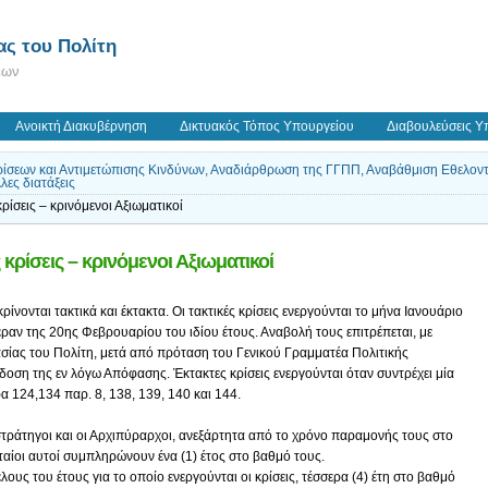
ς του Πολίτη
εων
Ανοικτή Διακυβέρνηση
Δικτυακός Τόπος Υπουργείου
Διαβουλεύσεις Υ
ρίσεων και Αντιμετώπισης Κινδύνων, Αναδιάρθρωση της ΓΓΠΠ, Αναβάθμιση Εθελον
ες διατάξεις
ρίσεις – κρινόμενοι Αξιωματικοί
 κρίσεις – κρινόμενοι Αξιωματικοί
ίνονται τακτικά και έκτακτα. Οι τακτικές κρίσεις ενεργούνται το μήνα Ιανουάριο
ραν της 20ης Φεβρουαρίου του ιδίου έτους. Αναβολή τους επιτρέπεται, με
ας του Πολίτη, μετά από πρόταση του Γενικού Γραμματέα Πολιτικής
δοση της εν λόγω Απόφασης. Έκτακτες κρίσεις ενεργούνται όταν συντρέχει μία
 124,134 παρ. 8, 138, 139, 140 και 144.
οστράτηγοι και οι Αρχιπύραρχοι, ανεξάρτητα από το χρόνο παραμονής τους στο
ταίοι αυτοί συμπληρώνουν ένα (1) έτος στο βαθμό τους.
ους του έτους για το οποίο ενεργούνται οι κρίσεις, τέσσερα (4) έτη στο βαθμό