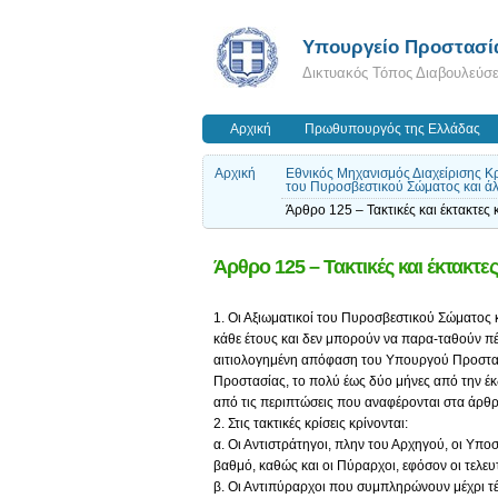
Υπουργείο Προστασία
Δικτυακός Τόπος Διαβουλεύσ
Αρχική
Πρωθυπουργός της Ελλάδας
Αρχική
Εθνικός Μηχανισμός Διαχείρισης Κ
του Πυροσβεστικού Σώματος και άλλ
Άρθρο 125 – Τακτικές και έκτακτες κ
Άρθρο 125 – Τακτικές και έκτακτες
1. Οι Αξιωματικοί του Πυροσβεστικού Σώματος κρ
κάθε έτους και δεν μπορούν να παρα-ταθούν πέ
αιτιολογημένη απόφαση του Υπουργού Προστασί
Προστασίας, το πολύ έως δύο μήνες από την έκ
από τις περιπτώσεις που αναφέρονται στα άρθρα
2. Στις τακτικές κρίσεις κρίνονται:
α. Οι Αντιστράτηγοι, πλην του Αρχηγού, οι Υπ
βαθμό, καθώς και οι Πύραρχοι, εφόσον οι τελευ
β. Οι Αντιπύραρχοι που συμπληρώνουν μέχρι τέλ