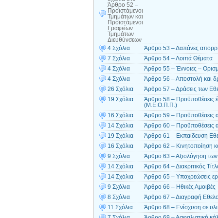
Άρθρο 52 –
Προϊστάμενοι
Τμημάτων και
Προϊστάμενοι
Γραφείων
Τμημάτων
Διευθύνσεων
4 Σχόλια
Άρθρο 53 – Δαπάνες απορρ
7 Σχόλια
Άρθρο 54 – Λοιπά Θέματα
4 Σχόλια
Άρθρο 55 – Έννοιες – Ορισ
4 Σχόλια
Άρθρο 56 – Αποστολή και δ
26 Σχόλια
Άρθρο 57 – Δράσεις των Εθ
19 Σχόλια
Άρθρο 58 – Προϋποθέσεις 
(Μ.Ε.Ο.Π.Π.)
16 Σχόλια
Άρθρο 59 – Προϋποθέσεις α
14 Σχόλια
Άρθρο 60 – Προϋποθέσεις α
19 Σχόλια
Άρθρο 61 – Εκπαίδευση Εθ
16 Σχόλια
Άρθρο 62 – Κινητοποίηση κ
9 Σχόλια
Άρθρο 63 – Αξιολόγηση τω
14 Σχόλια
Άρθρο 64 – Διακριτικός Τίτλ
14 Σχόλια
Άρθρο 65 – Υποχρεώσεις ερ
9 Σχόλια
Άρθρο 66 – Ηθικές Αμοιβές
8 Σχόλια
Άρθρο 67 – Διαγραφή Εθελ
11 Σχόλια
Άρθρο 68 – Ενίσχυση σε υλι
7 Σχόλια
Άρθρο 69 – Ασφαλιστική κά