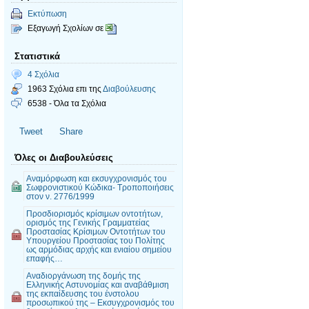
Εκτύπωση
Εξαγωγή Σχολίων σε
Στατιστικά
4 Σχόλια
1963 Σχόλια επι της
Διαβούλευσης
6538 - Όλα τα Σχόλια
Tweet
Share
Όλες οι Διαβουλεύσεις
Αναμόρφωση και εκσυγχρονισμός του
Σωφρονιστικού Κώδικα- Tροποποιήσεις
στον ν. 2776/1999
Προσδιορισμός κρίσιμων οντοτήτων,
ορισμός της Γενικής Γραμματείας
Προστασίας Κρίσιμων Οντοτήτων του
Υπουργείου Προστασίας του Πολίτης
ως αρμόδιας αρχής και ενιαίου σημείου
επαφής…
Αναδιοργάνωση της δομής της
Ελληνικής Αστυνομίας και αναβάθμιση
της εκπαίδευσης του ένστολου
προσωπικού της – Εκσυγχρονισμός του