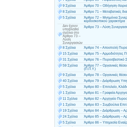
9 Σχόλια
Άρθρο 70 – Οδήγηση-Χειρ
8 Σχόλια
Άρθρο 71 – Μεταβατικές δια
5 Σχόλια
Άρθρο 72 – Μνημόνια Συνεργ
κερδοσκοπικού χαρακτήρα
Δεν έχουν
Άρθρο 73 – Λύση Συνεργασ
υποβληθεί
σχόλια
στο
Άρθρο 73 –
Λύση
Συνεργασιών
8 Σχόλια
Άρθρο 74 – Αποστολή Πυρο
15 Σχόλια
Άρθρο 75 – Αρμοδιότητες 
31 Σχόλια
Άρθρο 76 – Πυροσβεστικό 
59 Σχόλια
Άρθρο 77 – Οργανικές θέσ
(Π.Π.Υ.)
9 Σχόλια
Άρθρο 78 – Οργανικές θέσε
40 Σχόλια
Άρθρο 79 – Διάρθρωση Υπη
5 Σχόλια
Άρθρο 80 – Επιτελείο, Κλάδ
1 Σχόλιο
Άρθρο 81 – Γραφεία Αρχηγο
11 Σχόλια
Άρθρο 82 – Αρχηγείο Πυροσ
1 Σχόλιο
Άρθρο 83 – Συμβούλια Επιτ
19 Σχόλια
Άρθρο 84 – Διάρθρωση – Α
24 Σχόλια
Άρθρο 85 – Διάρθρωση – Αρ
5 Σχόλια
Άρθρο 86 – Υπηρεσία Εναέρ