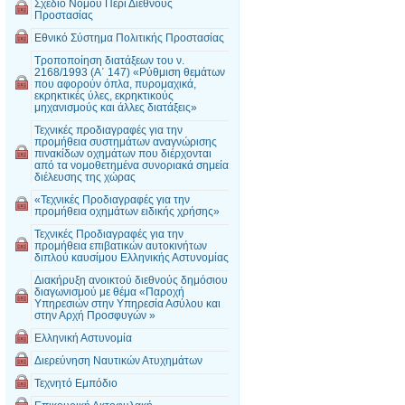
Σχέδιο Νόμου Περί Διεθνούς
Προστασίας
Εθνικό Σύστημα Πολιτικής Προστασίας
Τροποποίηση διατάξεων του ν.
2168/1993 (Α΄ 147) «Ρύθμιση θεμάτων
που αφορούν όπλα, πυρομαχικά,
εκρηκτικές ύλες, εκρηκτικούς
μηχανισμούς και άλλες διατάξεις»
Τεχνικές προδιαγραφές για την
προμήθεια συστημάτων αναγνώρισης
πινακίδων οχημάτων που διέρχονται
από τα νομοθετημένα συνοριακά σημεία
διέλευσης της χώρας
«Τεχνικές Προδιαγραφές για την
προμήθεια οχημάτων ειδικής χρήσης»
Τεχνικές Προδιαγραφές για την
προμήθεια επιβατικών αυτοκινήτων
διπλού καυσίμου Ελληνικής Αστυνομίας
Διακήρυξη ανοικτού διεθνούς δημόσιου
διαγωνισμού με θέμα «Παροχή
Υπηρεσιών στην Υπηρεσία Ασύλου και
στην Αρχή Προσφυγών »
Ελληνική Αστυνομία
Διερεύνηση Ναυτικών Ατυχημάτων
Τεχνητό Εμπόδιο