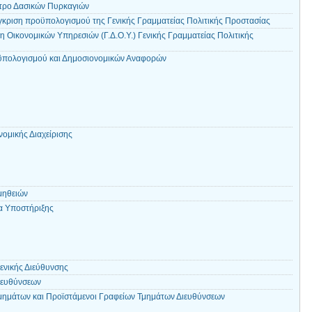
τρο Δασικών Πυρκαγιών
έγκριση προϋπολογισμού της Γενικής Γραμματείας Πολιτικής Προστασίας
η Οικονομικών Υπηρεσιών (Γ.Δ.Ο.Υ.) Γενικής Γραμματείας Πολιτικής
ϋπολογισμού και Δημοσιονομικών Αναφορών
ομικής Διαχείρισης
μηθειών
α Υποστήριξης
ενικής Διεύθυνσης
ιευθύνσεων
μημάτων και Προϊστάμενοι Γραφείων Τμημάτων Διευθύνσεων