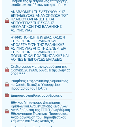
θεσμού της ηλεκτρονικής επιτήρησης
υπόδικων, κατάδικων και κρατούμεν...
ΑΝΑΒΑΘΜΙΣΗ ΤΗΣ ΑΣΤΥΝΟΜΙΚΗΣ
ΕΚΠΑΙΔΕΥΣΗΣ, ΑΝΑΜΟΡΦΩΣΗ ΤΟΥ
ΠΛΑΙΣΙΟΥ ΟΡΓΑΝΩΣΗΣ ΚΑΙ
ΛΕΙΤΟΥΡΓΙΑΣ ΤΗΣ ΣΧΟΛΗΣ
ΑΞΙΩΜΑΤΙΚΩΝ ΤΗΣ ΕΛΛΗΝΙΚΗΣ
ΑΣΤΥΝΟΜΙΑΣ
ΨΗΦΙΟΠΟΙΗΣΗ ΤΩΝ ΔΙΑΔΙΚΑΣΙΩΝ
ΕΠΙΔΟΣΕΩΝ ΕΓΓΡΑΦΩΝ ΚΑΙ
ΑΠΟΔΕΣΜΕΥΣΗ ΤΗΣ ΕΛΛΗΝΙΚΗΣ
ΑΣΤΥΝΟΜΙΑΣ ΑΠΟ ΤΗ ΔΙΕΝΕΡΓΕΙΑ
ΕΠΙΔΟΣΕΩΝ ΕΓΓΡΑΦΩΝ ΤΗΣ
ΠΟΙΝΙΚΗΣ ΚΑΙ ΠΟΛΙΤΙΚΗΣ ΔΙΚΗΣ ΚΑΙ
ΛΟΙΠΕΣ ΕΠΕΙΓΟΥΣΕΣ ΔΙΑΤΑΞΕΙΣ
Σχέδιο νόμου για την εναρμόνιση της
Οδηγίας 2019/69, δυνάμει της Οδηγίας
2021/555
Ρυθμίσεις Σωφρονιστικής νομοθεσίας
και λοιπές διατάξεις Υπουργείου
Προστασίας του Πολίτη
Δημόσιες υπαίθριες συναθροίσεις
Εθνικός Μηχανισμός Διαχείρισης
Κρίσεων και Αντιμετώπισης Κινδύνων,
Αναδιάρθρωση της ΓΓΠΠ, Αναβάθμιση
Εθελοντισμού Πολιτικής Προστασίας,
Αναδιοργάνωση του Πυροσβεστικού
Σώματος και άλλες διατάξεις