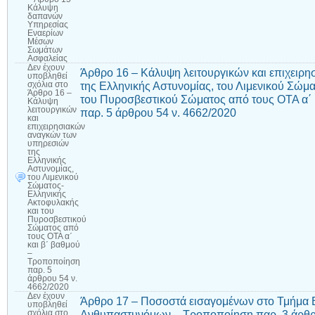
Κάλυψη
δαπανών
Υπηρεσίας
Εναερίων
Μέσων
Σωμάτων
Ασφαλείας
Δεν έχουν
Άρθρο 16 – Κάλυψη λειτουργικών και επιχειρ
υποβληθεί
της Ελληνικής Αστυνομίας, του Λιμενικού Σώμ
σχόλια
στο
Άρθρο 16 –
του Πυροσβεστικού Σώματος από τους ΟΤΑ α΄ 
Κάλυψη
λειτουργικών
παρ. 5 άρθρου 54 ν. 4662/2020
και
επιχειρησιακών
αναγκών των
υπηρεσιών
της
Ελληνικής
Αστυνομίας,
του Λιμενικού
Σώματος-
Ελληνικής
Ακτοφυλακής
και του
Πυροσβεστικού
Σώματος από
τους ΟΤΑ α΄
και β΄ βαθμού
–
Τροποποίηση
παρ. 5
άρθρου 54 ν.
4662/2020
Δεν έχουν
Άρθρο 17 – Ποσοστά εισαγομένων στο Τμήμα 
υποβληθεί
Ανθυπαστυνόμων – Τροποποίηση παρ. 3 άρθρο
σχόλια
στο