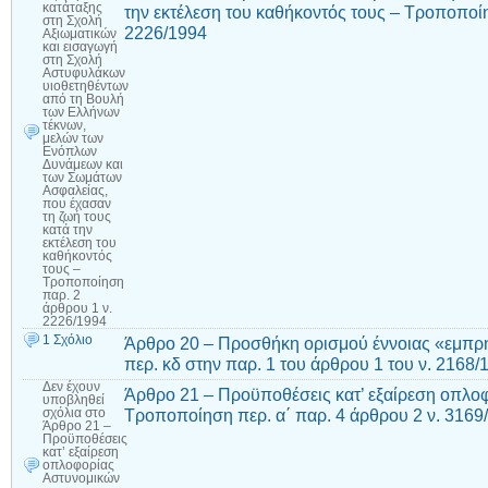
κατάταξης
την εκτέλεση του καθήκοντός τους – Τροποποί
στη Σχολή
2226/1994
Αξιωματικών
και εισαγωγή
στη Σχολή
Αστυφυλάκων
υιοθετηθέντων
από τη Βουλή
των Ελλήνων
τέκνων,
μελών των
Ενόπλων
Δυνάμεων και
των Σωμάτων
Ασφαλείας,
που έχασαν
τη ζωή τους
κατά την
εκτέλεση του
καθήκοντός
τους –
Τροποποίηση
παρ. 2
άρθρου 1 ν.
2226/1994
1 Σχόλιο
Άρθρο 20 – Προσθήκη ορισμού έννοιας «εμπρ
περ. κδ στην παρ. 1 του άρθρου 1 του ν. 2168/
Δεν έχουν
Άρθρο 21 – Προϋποθέσεις κατ’ εξαίρεση οπλο
υποβληθεί
Τροποποίηση περ. α΄ παρ. 4 άρθρου 2 ν. 3169
σχόλια
στο
Άρθρο 21 –
Προϋποθέσεις
κατ’ εξαίρεση
οπλοφορίας
Αστυνομικών