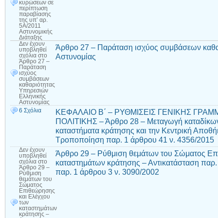
κυρώσεων σε
περίπτωση
παραβίασης
της υπ’ αρ.
5Α/2011
Αστυνομικής
Διάταξης
Δεν έχουν
Άρθρο 27 – Παράταση ισχύος συμβάσεων καθα
υποβληθεί
Αστυνομίας
σχόλια
στο
Άρθρο 27 –
Παράταση
ισχύος
συμβάσεων
καθαριότητας
Υπηρεσιών
Ελληνικής
Αστυνομίας
6 Σχόλια
ΚΕΦΑΛΑΙΟ Β΄ – ΡΥΘΜΙΣΕΙΣ ΓΕΝΙΚΗΣ ΓΡΑ
ΠΟΛΙΤΙΚΗΣ – Άρθρο 28 – Μεταγωγή καταδίκων
καταστήματα κράτησης και την Κεντρική Αποθή
Τροποποίηση παρ. 1 άρθρου 41 ν. 4356/2015
Δεν έχουν
Άρθρο 29 – Ρύθμιση θεμάτων του Σώματος Επ
υποβληθεί
καταστημάτων κράτησης – Αντικατάσταση παρ.
σχόλια
στο
Άρθρο 29 –
παρ. 1 άρθρου 3 ν. 3090/2002
Ρύθμιση
θεμάτων του
Σώματος
Επιθεώρησης
και Ελέγχου
των
καταστημάτων
κράτησης –