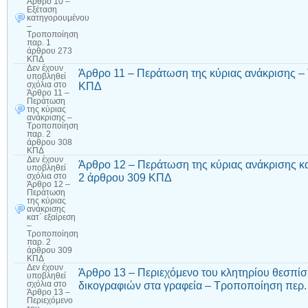
Άρθρο 10 –
Εξέταση
κατηγορουμένου
–
Τροποποίηση
παρ. 1
άρθρου 273
ΚΠΔ
Δεν έχουν
Άρθρο 11 – Περάτωση της κύριας ανάκρισης –
υποβληθεί
ΚΠΔ
σχόλια
στο
Άρθρο 11 –
Περάτωση
της κύριας
ανάκρισης –
Τροποποίηση
παρ. 2
άρθρου 308
ΚΠΔ
Δεν έχουν
Άρθρο 12 – Περάτωση της κύριας ανάκρισης κ
υποβληθεί
2 άρθρου 309 ΚΠΔ
σχόλια
στο
Άρθρο 12 –
Περάτωση
της κύριας
ανάκρισης
κατ` εξαίρεση
–
Τροποποίηση
παρ. 2
άρθρου 309
ΚΠΔ
Δεν έχουν
Άρθρο 13 – Περιεχόμενο του κλητηρίου θεσπίσ
υποβληθεί
δικογραφιών στα γραφεία – Τροποποίηση περ.
σχόλια
στο
Άρθρο 13 –
Περιεχόμενο