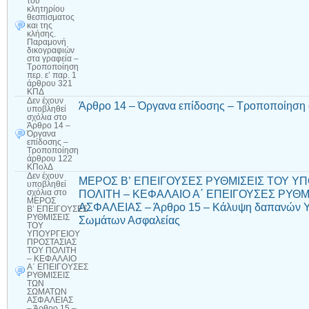
του
κλητηρίου
θεσπίσματος
και της
κλήσης.
Παραμονή
δικογραφιών
στα γραφεία –
Τροποποίηση
περ. ε’ παρ. 1
άρθρου 321
ΚΠΔ
Δεν έχουν
Άρθρο 14 – Όργανα επίδοσης – Τροποποίηση
υποβληθεί
σχόλια
στο
Άρθρο 14 –
Όργανα
επίδοσης –
Τροποποίηση
άρθρου 122
ΚΠολΔ
Δεν έχουν
ΜΕΡΟΣ Β’ ΕΠΕΙΓΟΥΣΕΣ ΡΥΘΜΙΣΕΙΣ ΤΟΥ Υ
υποβληθεί
ΠΟΛΙΤΗ – ΚΕΦΑΛΑΙΟ Α΄ ΕΠΕΙΓΟΥΣΕΣ ΡΥΘ
σχόλια
στο
ΜΕΡΟΣ
ΑΣΦΑΛΕΙΑΣ – Άρθρο 15 – Κάλυψη δαπανών 
Β’ ΕΠΕΙΓΟΥΣΕΣ
ΡΥΘΜΙΣΕΙΣ
Σωμάτων Ασφαλείας
ΤΟΥ
ΥΠΟΥΡΓΕΙΟΥ
ΠΡΟΣΤΑΣΙΑΣ
ΤΟΥ ΠΟΛΙΤΗ
– ΚΕΦΑΛΑΙΟ
Α΄ ΕΠΕΙΓΟΥΣΕΣ
ΡΥΘΜΙΣΕΙΣ
ΤΩΝ
ΣΩΜΑΤΩΝ
ΑΣΦΑΛΕΙΑΣ
– Άρθρο 15 –