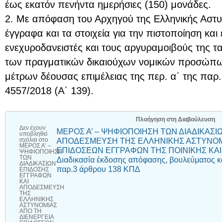
έως εκατόν πενήντα ημερήσιες (150) μονάδες.
2. Με απόφαση του Αρχηγού της Ελληνικής Αστυν
έγγραφα και τα στοιχεία για την πιστοποίηση κα
ενεχυροδανειστές και τους αργυραμοιβούς της τ
των πραγματικών δικαιούχων νομικών προσώπω
μέτρων δέουσας επιμέλειας της περ. α΄ της παρ.
4557/2018 (Α΄ 139).
Πλοήγηση στη Διαβούλευση
Δεν έχουν
ΜΕΡΟΣ Α’ – ΨΗΦΙΟΠΟΙΗΣΗ ΤΩΝ ΔΙΑΔΙΚΑΣΙ
υποβληθεί
ΑΠΟΔΕΣΜΕΥΣΗ ΤΗΣ ΕΛΛΗΝΙΚΗΣ ΑΣΤΥΝΟΜΙ
σχόλια
στο
ΜΕΡΟΣ Α’ –
ΕΠΙΔΟΣΕΩΝ ΕΓΓΡΑΦΩΝ ΤΗΣ ΠΟΙΝΙΚΗΣ ΚΑΙ Π
ΨΗΦΙΟΠΟΙΗΣΗ
ΤΩΝ
Διαδικασία έκδοσης απόφασης, βουλεύματος κ
ΔΙΑΔΙΚΑΣΙΩΝ
παρ.3 άρθρου 138 ΚΠΔ
ΕΠΙΔΟΣΗΣ
ΕΓΓΡΑΦΩΝ
ΚΑΙ
ΑΠΟΔΕΣΜΕΥΣΗ
ΤΗΣ
ΕΛΛΗΝΙΚΗΣ
ΑΣΤΥΝΟΜΙΑΣ
ΑΠΟ ΤΗ
ΔΙΕΝΕΡΓΕΙΑ