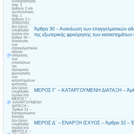
Αντικατάσταση
παρ. 3
άρθρου 2 και
τροποποίηση
παρ. 1
άρθρου 3 ν.
3090/2002
Δεν έχουν
Άρθρο 30 – Ανανέωση των επαγγελματικών α
υποβληθεί
της εξωτερικής φρούρησης των καταστημάτων
σχόλια
στο
Άρθρο 30 –
Ανανέωση
των
επαγγελματικών
αδειών
οδήγησης
των
υπαλλήλων
της
εξωτερικής
φρούρησης
των
καταστημάτων
κράτησης
Δεν έχουν
ΜΕΡΟΣ Γ΄ – ΚΑΤΑΡΓΟΥΜΕΝΗ ΔΙΑΤΑΞΗ – Άρθρο
υποβληθεί
σχόλια
στο
ΜΕΡΟΣ Γ΄ –
ΚΑΤΑΡΓΟΥΜΕΝΗ
ΔΙΑΤΑΞΗ –
Άρθρο 31 –
Καταργούμενη
διάταξη
Δεν έχουν
ΜΕΡΟΣ Δ΄ – ΕΝΑΡΞΗ ΙΣΧΥΟΣ – Άρθρο 32 – Έ
υποβληθεί
σχόλια
στο
ΜΕΡΟΣ Δ΄ –