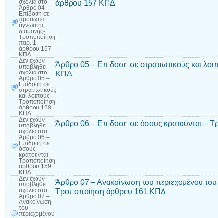
άρθρου 157 ΚΠΔ
σχόλια
στο
Άρθρο 04 –
Επίδοση σε
πρόσωπα
άγνωστης
διαμονής-
Τροποποίηση
παρ. 1
άρθρου 157
ΚΠΔ
Δεν έχουν
Άρθρο 05 – Επίδοση σε στρατιωτικούς και λο
υποβληθεί
ΚΠΔ
σχόλια
στο
Άρθρο 05 –
Επίδοση σε
στρατιωτικούς
και λοιπούς –
Τροποποίηση
άρθρου 158
ΚΠΔ
Δεν έχουν
Άρθρο 06 – Επίδοση σε όσους κρατούνται – 
υποβληθεί
σχόλια
στο
Άρθρο 06 –
Επίδοση σε
όσους
κρατούνται –
Τροποποίηση
άρθρου 159
ΚΠΔ
Δεν έχουν
Άρθρο 07 – Ανακοίνωση του περιεχομένου του 
υποβληθεί
Τροποποίηση άρθρου 161 ΚΠΔ
σχόλια
στο
Άρθρο 07 –
Ανακοίνωση
του
περιεχομένου