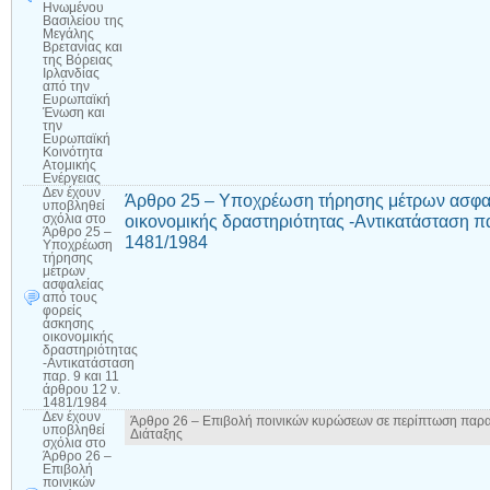
Ηνωμένου
Βασιλείου της
Μεγάλης
Βρετανίας και
της Βόρειας
Ιρλανδίας
από την
Ευρωπαϊκή
Ένωση και
την
Ευρωπαϊκή
Κοινότητα
Ατομικής
Ενέργειας
Δεν έχουν
Άρθρο 25 – Υποχρέωση τήρησης μέτρων ασφαλ
υποβληθεί
οικονομικής δραστηριότητας -Αντικατάσταση πα
σχόλια
στο
Άρθρο 25 –
1481/1984
Υποχρέωση
τήρησης
μέτρων
ασφαλείας
από τους
φορείς
άσκησης
οικονομικής
δραστηριότητας
-Αντικατάσταση
παρ. 9 και 11
άρθρου 12 ν.
1481/1984
Δεν έχουν
Άρθρο 26 – Επιβολή ποινικών κυρώσεων σε περίπτωση παραβ
υποβληθεί
Διάταξης
σχόλια
στο
Άρθρο 26 –
Επιβολή
ποινικών