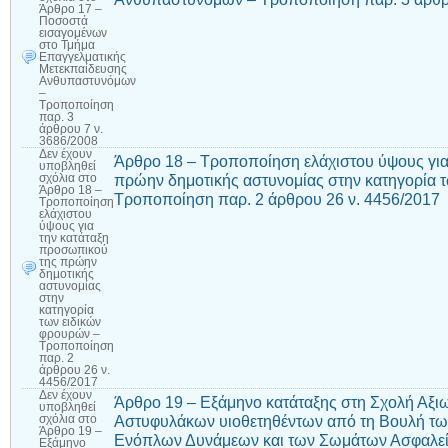
Άρθρο 17 –
Ποσοστά
εισαγομένων
στο Τμήμα
Επαγγελματικής
Μετεκπαίδευσης
Ανθυπαστυνόμων
–
Τροποποίηση
παρ. 3
άρθρου 7 ν.
3686/2008
Δεν έχουν
Άρθρο 18 – Τροποποίηση ελάχιστου ύψους για
υποβληθεί
πρώην δημοτικής αστυνομίας στην κατηγορία 
σχόλια
στο
Άρθρο 18 –
Τροποποίηση παρ. 2 άρθρου 26 ν. 4456/2017
Τροποποίηση
ελάχιστου
ύψους για
την κατάταξη
προσωπικού
της πρώην
δημοτικής
αστυνομίας
στην
κατηγορία
των ειδικών
φρουρών –
Τροποποίηση
παρ. 2
άρθρου 26 ν.
4456/2017
Δεν έχουν
Άρθρο 19 – Εξάμηνο κατάταξης στη Σχολή Αξι
υποβληθεί
Αστυφυλάκων υιοθετηθέντων από τη Βουλή τω
σχόλια
στο
Άρθρο 19 –
Ενόπλων Δυνάμεων και των Σωμάτων Ασφαλεία
Εξάμηνο