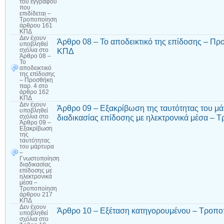
του εγγράφου
που
επιδίδεται –
Τροποποίηση
άρθρου 161
ΚΠΔ
Δεν έχουν
Άρθρο 08 – Το αποδεικτικό της επίδοσης – Πρ
υποβληθεί
ΚΠΔ
σχόλια
στο
Άρθρο 08 –
Το
αποδεικτικό
της επίδοσης
– Προσθήκη
παρ. 4 στο
άρθρο 162
ΚΠΔ
Δεν έχουν
Άρθρο 09 – Εξακρίβωση της ταυτότητας του μ
υποβληθεί
διαδικασίας επίδοσης με ηλεκτρονικά μέσα –
σχόλια
στο
Άρθρο 09 –
Εξακρίβωση
της
ταυτότητας
του μάρτυρα
–
Γνωστοποίηση
διαδικασίας
επίδοσης με
ηλεκτρονικά
μέσα –
Τροποποίηση
άρθρου 217
ΚΠΔ
Δεν έχουν
Άρθρο 10 – Εξέταση κατηγορουμένου – Τροπο
υποβληθεί
σχόλια
στο