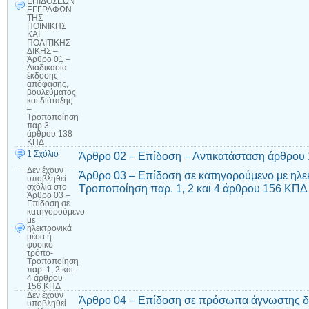
ΕΠΙΔΟΣΕΩΝ
ΕΓΓΡΑΦΩΝ
ΤΗΣ
ΠΟΙΝΙΚΗΣ
ΚΑΙ
ΠΟΛΙΤΙΚΗΣ
ΔΙΚΗΣ –
Άρθρο 01 –
Διαδικασία
έκδοσης
απόφασης,
βουλεύματος
και διάταξης
–
Τροποποίηση
παρ.3
άρθρου 138
ΚΠΔ
1 Σχόλιο
Άρθρο 02 – Επίδοση – Αντικατάσταση άρθρου
Δεν έχουν
Άρθρο 03 – Επίδοση σε κατηγορούμενο με ηλεκ
υποβληθεί
Τροποποίηση παρ. 1, 2 και 4 άρθρου 156 ΚΠΔ
σχόλια
στο
Άρθρο 03 –
Επίδοση σε
κατηγορούμενο
με
ηλεκτρονικά
μέσα ή
φυσικό
τρόπο-
Τροποποίηση
παρ. 1, 2 και
4 άρθρου
156 ΚΠΔ
Δεν έχουν
Άρθρο 04 – Επίδοση σε πρόσωπα άγνωστης δ
υποβληθεί