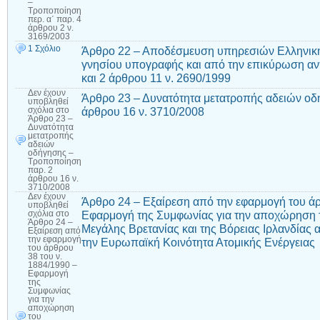
–
Τροποποίηση
περ. α΄ παρ. 4
άρθρου 2 ν.
3169/2003
1 Σχόλιο
Άρθρο 22 – Αποδέσμευση υπηρεσιών Ελληνική
γνησίου υπογραφής και από την επικύρωση α
και 2 άρθρου 11 ν. 2690/1999
Δεν έχουν
Άρθρο 23 – Δυνατότητα μετατροπής αδειών ο
υποβληθεί
άρθρου 16 ν. 3710/2008
σχόλια
στο
Άρθρο 23 –
Δυνατότητα
μετατροπής
αδειών
οδήγησης –
Τροποποίηση
παρ. 2
άρθρου 16 ν.
3710/2008
Δεν έχουν
Άρθρο 24 – Εξαίρεση από την εφαρμογή του άρ
υποβληθεί
Εφαρμογή της Συμφωνίας για την αποχώρηση 
σχόλια
στο
Άρθρο 24 –
Μεγάλης Βρετανίας και της Βόρειας Ιρλανδίας
Εξαίρεση από
την εφαρμογή
την Ευρωπαϊκή Κοινότητα Ατομικής Ενέργειας
του άρθρου
38 του ν.
1884/1990 –
Εφαρμογή
της
Συμφωνίας
για την
αποχώρηση
του