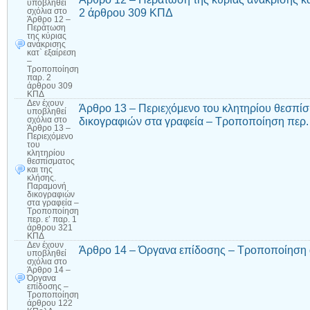
υποβληθεί
2 άρθρου 309 ΚΠΔ
σχόλια
στο
Άρθρο 12 –
Περάτωση
της κύριας
ανάκρισης
κατ` εξαίρεση
–
Τροποποίηση
παρ. 2
άρθρου 309
ΚΠΔ
Δεν έχουν
Άρθρο 13 – Περιεχόμενο του κλητηρίου θεσπίσ
υποβληθεί
δικογραφιών στα γραφεία – Τροποποίηση περ.
σχόλια
στο
Άρθρο 13 –
Περιεχόμενο
του
κλητηρίου
θεσπίσματος
και της
κλήσης.
Παραμονή
δικογραφιών
στα γραφεία –
Τροποποίηση
περ. ε’ παρ. 1
άρθρου 321
ΚΠΔ
Δεν έχουν
Άρθρο 14 – Όργανα επίδοσης – Τροποποίηση
υποβληθεί
σχόλια
στο
Άρθρο 14 –
Όργανα
επίδοσης –
Τροποποίηση
άρθρου 122