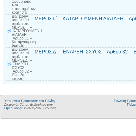
φρούρησης
των
καταστημάτων
κράτησης
Δεν έχουν
ΜΕΡΟΣ Γ΄ – ΚΑΤΑΡΓΟΥΜΕΝΗ ΔΙΑΤΑΞΗ – Άρθρο
υποβληθεί
σχόλια
στο
ΜΕΡΟΣ Γ΄ –
ΚΑΤΑΡΓΟΥΜΕΝΗ
ΔΙΑΤΑΞΗ –
Άρθρο 31 –
Καταργούμενη
διάταξη
Δεν έχουν
ΜΕΡΟΣ Δ΄ – ΕΝΑΡΞΗ ΙΣΧΥΟΣ – Άρθρο 32 – Έ
υποβληθεί
σχόλια
στο
ΜΕΡΟΣ Δ΄ –
ΕΝΑΡΞΗ
ΙΣΧΥΟΣ –
Άρθρο 32 –
Έναρξη
ισχύος
Υπουργείο Προστασίας του Πολίτη
Πολιτική Προ
Δικτυακός Τόπος Διαβουλεύσεων
Πολιτι
OpenGov.gr
Ανοικτή Διακυβέρνηση