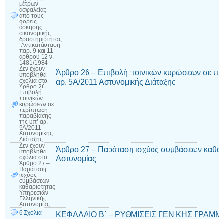
μέτρων
ασφαλείας
από τους
φορείς
άσκησης
οικονομικής
δραστηριότητας
-Αντικατάσταση
παρ. 9 και 11
άρθρου 12 ν.
1481/1984
Δεν έχουν
Άρθρο 26 – Επιβολή ποινικών κυρώσεων σε π
υποβληθεί
αρ. 5Α/2011 Αστυνομικής Διάταξης
σχόλια
στο
Άρθρο 26 –
Επιβολή
ποινικών
κυρώσεων σε
περίπτωση
παραβίασης
της υπ’ αρ.
5Α/2011
Αστυνομικής
Διάταξης
Δεν έχουν
Άρθρο 27 – Παράταση ισχύος συμβάσεων καθα
υποβληθεί
Αστυνομίας
σχόλια
στο
Άρθρο 27 –
Παράταση
ισχύος
συμβάσεων
καθαριότητας
Υπηρεσιών
Ελληνικής
Αστυνομίας
6 Σχόλια
ΚΕΦΑΛΑΙΟ Β΄ – ΡΥΘΜΙΣΕΙΣ ΓΕΝΙΚΗΣ ΓΡΑ