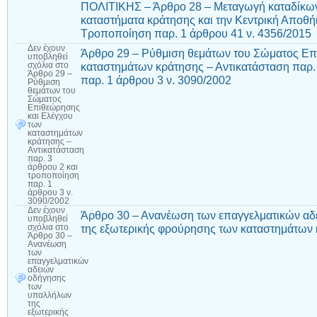
ΠΟΛΙΤΙΚΗΣ – Άρθρο 28 – Μεταγωγή καταδίκων
καταστήματα κράτησης και την Κεντρική Αποθή
Τροποποίηση παρ. 1 άρθρου 41 ν. 4356/2015
Δεν έχουν
Άρθρο 29 – Ρύθμιση θεμάτων του Σώματος Επ
υποβληθεί
καταστημάτων κράτησης – Αντικατάσταση παρ.
σχόλια
στο
Άρθρο 29 –
παρ. 1 άρθρου 3 ν. 3090/2002
Ρύθμιση
θεμάτων του
Σώματος
Επιθεώρησης
και Ελέγχου
των
καταστημάτων
κράτησης –
Αντικατάσταση
παρ. 3
άρθρου 2 και
τροποποίηση
παρ. 1
άρθρου 3 ν.
3090/2002
Δεν έχουν
Άρθρο 30 – Ανανέωση των επαγγελματικών α
υποβληθεί
της εξωτερικής φρούρησης των καταστημάτων
σχόλια
στο
Άρθρο 30 –
Ανανέωση
των
επαγγελματικών
αδειών
οδήγησης
των
υπαλλήλων
της
εξωτερικής