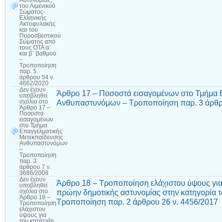
Αστυνομίας,
του Λιμενικού
Σώματος-
Ελληνικής
Ακτοφυλακής
και του
Πυροσβεστικού
Σώματος από
τους ΟΤΑ α΄
και β΄ βαθμού
–
Τροποποίηση
παρ. 5
άρθρου 54 ν.
4662/2020
Δεν έχουν
Άρθρο 17 – Ποσοστά εισαγομένων στο Τμήμα 
υποβληθεί
Ανθυπαστυνόμων – Τροποποίηση παρ. 3 άρθρο
σχόλια
στο
Άρθρο 17 –
Ποσοστά
εισαγομένων
στο Τμήμα
Επαγγελματικής
Μετεκπαίδευσης
Ανθυπαστυνόμων
–
Τροποποίηση
παρ. 3
άρθρου 7 ν.
3686/2008
Δεν έχουν
Άρθρο 18 – Τροποποίηση ελάχιστου ύψους για
υποβληθεί
πρώην δημοτικής αστυνομίας στην κατηγορία 
σχόλια
στο
Άρθρο 18 –
Τροποποίηση παρ. 2 άρθρου 26 ν. 4456/2017
Τροποποίηση
ελάχιστου
ύψους για
την κατάταξη