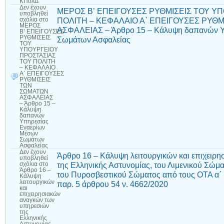
ΚΠολΔ
Δεν έχουν
ΜΕΡΟΣ Β’ ΕΠΕΙΓΟΥΣΕΣ ΡΥΘΜΙΣΕΙΣ ΤΟΥ Υ
υποβληθεί
ΠΟΛΙΤΗ – ΚΕΦΑΛΑΙΟ Α΄ ΕΠΕΙΓΟΥΣΕΣ ΡΥΘ
σχόλια
στο
ΜΕΡΟΣ
ΑΣΦΑΛΕΙΑΣ – Άρθρο 15 – Κάλυψη δαπανών 
Β’ ΕΠΕΙΓΟΥΣΕΣ
ΡΥΘΜΙΣΕΙΣ
Σωμάτων Ασφαλείας
ΤΟΥ
ΥΠΟΥΡΓΕΙΟΥ
ΠΡΟΣΤΑΣΙΑΣ
ΤΟΥ ΠΟΛΙΤΗ
– ΚΕΦΑΛΑΙΟ
Α΄ ΕΠΕΙΓΟΥΣΕΣ
ΡΥΘΜΙΣΕΙΣ
ΤΩΝ
ΣΩΜΑΤΩΝ
ΑΣΦΑΛΕΙΑΣ
– Άρθρο 15 –
Κάλυψη
δαπανών
Υπηρεσίας
Εναερίων
Μέσων
Σωμάτων
Ασφαλείας
Δεν έχουν
Άρθρο 16 – Κάλυψη λειτουργικών και επιχειρ
υποβληθεί
της Ελληνικής Αστυνομίας, του Λιμενικού Σώμ
σχόλια
στο
Άρθρο 16 –
του Πυροσβεστικού Σώματος από τους ΟΤΑ α΄ 
Κάλυψη
λειτουργικών
παρ. 5 άρθρου 54 ν. 4662/2020
και
επιχειρησιακών
αναγκών των
υπηρεσιών
της
Ελληνικής