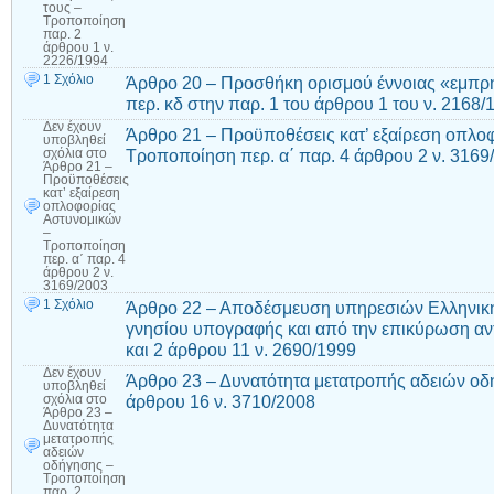
τους –
Τροποποίηση
παρ. 2
άρθρου 1 ν.
2226/1994
1 Σχόλιο
Άρθρο 20 – Προσθήκη ορισμού έννοιας «εμπρ
περ. κδ στην παρ. 1 του άρθρου 1 του ν. 2168/
Δεν έχουν
Άρθρο 21 – Προϋποθέσεις κατ’ εξαίρεση οπλο
υποβληθεί
Τροποποίηση περ. α΄ παρ. 4 άρθρου 2 ν. 3169
σχόλια
στο
Άρθρο 21 –
Προϋποθέσεις
κατ’ εξαίρεση
οπλοφορίας
Αστυνομικών
–
Τροποποίηση
περ. α΄ παρ. 4
άρθρου 2 ν.
3169/2003
1 Σχόλιο
Άρθρο 22 – Αποδέσμευση υπηρεσιών Ελληνική
γνησίου υπογραφής και από την επικύρωση α
και 2 άρθρου 11 ν. 2690/1999
Δεν έχουν
Άρθρο 23 – Δυνατότητα μετατροπής αδειών ο
υποβληθεί
άρθρου 16 ν. 3710/2008
σχόλια
στο
Άρθρο 23 –
Δυνατότητα
μετατροπής
αδειών
οδήγησης –
Τροποποίηση
παρ. 2