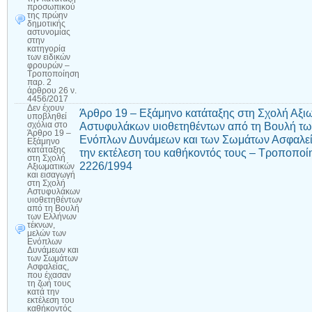
προσωπικού
της πρώην
δημοτικής
αστυνομίας
στην
κατηγορία
των ειδικών
φρουρών –
Τροποποίηση
παρ. 2
άρθρου 26 ν.
4456/2017
Δεν έχουν
Άρθρο 19 – Εξάμηνο κατάταξης στη Σχολή Αξι
υποβληθεί
Αστυφυλάκων υιοθετηθέντων από τη Βουλή τω
σχόλια
στο
Άρθρο 19 –
Ενόπλων Δυνάμεων και των Σωμάτων Ασφαλεία
Εξάμηνο
κατάταξης
την εκτέλεση του καθήκοντός τους – Τροποποί
στη Σχολή
2226/1994
Αξιωματικών
και εισαγωγή
στη Σχολή
Αστυφυλάκων
υιοθετηθέντων
από τη Βουλή
των Ελλήνων
τέκνων,
μελών των
Ενόπλων
Δυνάμεων και
των Σωμάτων
Ασφαλείας,
που έχασαν
τη ζωή τους
κατά την
εκτέλεση του
καθήκοντός