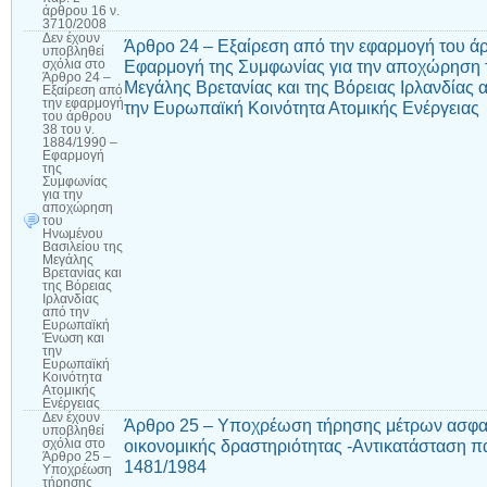
άρθρου 16 ν.
3710/2008
Δεν έχουν
Άρθρο 24 – Εξαίρεση από την εφαρμογή του άρ
υποβληθεί
Εφαρμογή της Συμφωνίας για την αποχώρηση 
σχόλια
στο
Άρθρο 24 –
Μεγάλης Βρετανίας και της Βόρειας Ιρλανδίας
Εξαίρεση από
την εφαρμογή
την Ευρωπαϊκή Κοινότητα Ατομικής Ενέργειας
του άρθρου
38 του ν.
1884/1990 –
Εφαρμογή
της
Συμφωνίας
για την
αποχώρηση
του
Ηνωμένου
Βασιλείου της
Μεγάλης
Βρετανίας και
της Βόρειας
Ιρλανδίας
από την
Ευρωπαϊκή
Ένωση και
την
Ευρωπαϊκή
Κοινότητα
Ατομικής
Ενέργειας
Δεν έχουν
Άρθρο 25 – Υποχρέωση τήρησης μέτρων ασφαλ
υποβληθεί
οικονομικής δραστηριότητας -Αντικατάσταση πα
σχόλια
στο
Άρθρο 25 –
1481/1984
Υποχρέωση
τήρησης