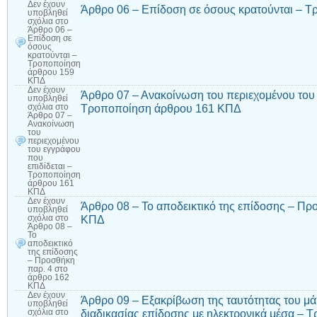
Δεν έχουν
Άρθρο 06 – Επίδοση σε όσους κρατούνται – 
υποβληθεί
σχόλια
στο
Άρθρο 06 –
Επίδοση σε
όσους
κρατούνται –
Τροποποίηση
άρθρου 159
ΚΠΔ
Δεν έχουν
Άρθρο 07 – Ανακοίνωση του περιεχομένου του 
υποβληθεί
Τροποποίηση άρθρου 161 ΚΠΔ
σχόλια
στο
Άρθρο 07 –
Ανακοίνωση
του
περιεχομένου
του εγγράφου
που
επιδίδεται –
Τροποποίηση
άρθρου 161
ΚΠΔ
Δεν έχουν
Άρθρο 08 – Το αποδεικτικό της επίδοσης – Πρ
υποβληθεί
ΚΠΔ
σχόλια
στο
Άρθρο 08 –
Το
αποδεικτικό
της επίδοσης
– Προσθήκη
παρ. 4 στο
άρθρο 162
ΚΠΔ
Δεν έχουν
Άρθρο 09 – Εξακρίβωση της ταυτότητας του μ
υποβληθεί
διαδικασίας επίδοσης με ηλεκτρονικά μέσα –
σχόλια
στο