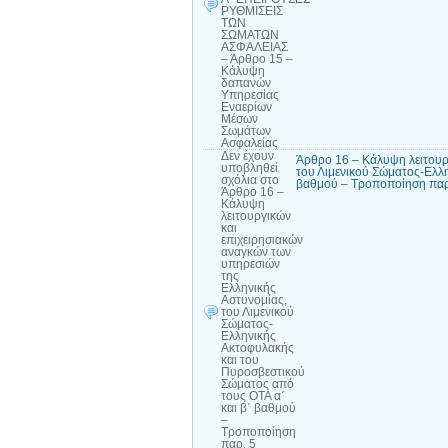
ΡΥΘΜΙΣΕΙΣ
ΤΩΝ
ΣΩΜΑΤΩΝ
ΑΣΦΑΛΕΙΑΣ
– Άρθρο 15 –
Κάλυψη
δαπανών
Υπηρεσίας
Εναερίων
Μέσων
Σωμάτων
Ασφαλείας
Δεν έχουν
Άρθρο 16 – Κάλυψη λειτουρ
υποβληθεί
του Λιμενικού Σώματος-Ελλ
σχόλια
στο
βαθμού – Τροποποίηση παρ.
Άρθρο 16 –
Κάλυψη
λειτουργικών
και
επιχειρησιακών
αναγκών των
υπηρεσιών
της
Ελληνικής
Αστυνομίας,
του Λιμενικού
Σώματος-
Ελληνικής
Ακτοφυλακής
και του
Πυροσβεστικού
Σώματος από
τους ΟΤΑ α΄
και β΄ βαθμού
–
Τροποποίηση
παρ. 5