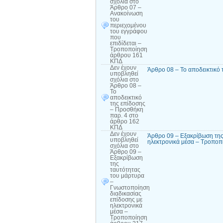
σχόλια
στο
Άρθρο 07 –
Ανακοίνωση
του
περιεχομένου
του εγγράφου
που
επιδίδεται –
Τροποποίηση
άρθρου 161
ΚΠΔ
Δεν έχουν
Άρθρο 08 – Το αποδεικτικό
υποβληθεί
σχόλια
στο
Άρθρο 08 –
Το
αποδεικτικό
της επίδοσης
– Προσθήκη
παρ. 4 στο
άρθρο 162
ΚΠΔ
Δεν έχουν
Άρθρο 09 – Εξακρίβωση της
υποβληθεί
ηλεκτρονικά μέσα – Τροπο
σχόλια
στο
Άρθρο 09 –
Εξακρίβωση
της
ταυτότητας
του μάρτυρα
–
Γνωστοποίηση
διαδικασίας
επίδοσης με
ηλεκτρονικά
μέσα –
Τροποποίηση