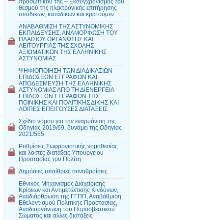
προσωπικού της – Εκσυγχρονισμός του
θεσμού της ηλεκτρονικής επιτήρησης
υπόδικων, κατάδικων και κρατούμεν...
ΑΝΑΒΑΘΜΙΣΗ ΤΗΣ ΑΣΤΥΝΟΜΙΚΗΣ
ΕΚΠΑΙΔΕΥΣΗΣ, ΑΝΑΜΟΡΦΩΣΗ ΤΟΥ
ΠΛΑΙΣΙΟΥ ΟΡΓΑΝΩΣΗΣ ΚΑΙ
ΛΕΙΤΟΥΡΓΙΑΣ ΤΗΣ ΣΧΟΛΗΣ
ΑΞΙΩΜΑΤΙΚΩΝ ΤΗΣ ΕΛΛΗΝΙΚΗΣ
ΑΣΤΥΝΟΜΙΑΣ
ΨΗΦΙΟΠΟΙΗΣΗ ΤΩΝ ΔΙΑΔΙΚΑΣΙΩΝ
ΕΠΙΔΟΣΕΩΝ ΕΓΓΡΑΦΩΝ ΚΑΙ
ΑΠΟΔΕΣΜΕΥΣΗ ΤΗΣ ΕΛΛΗΝΙΚΗΣ
ΑΣΤΥΝΟΜΙΑΣ ΑΠΟ ΤΗ ΔΙΕΝΕΡΓΕΙΑ
ΕΠΙΔΟΣΕΩΝ ΕΓΓΡΑΦΩΝ ΤΗΣ
ΠΟΙΝΙΚΗΣ ΚΑΙ ΠΟΛΙΤΙΚΗΣ ΔΙΚΗΣ ΚΑΙ
ΛΟΙΠΕΣ ΕΠΕΙΓΟΥΣΕΣ ΔΙΑΤΑΞΕΙΣ
Σχέδιο νόμου για την εναρμόνιση της
Οδηγίας 2019/69, δυνάμει της Οδηγίας
2021/555
Ρυθμίσεις Σωφρονιστικής νομοθεσίας
και λοιπές διατάξεις Υπουργείου
Προστασίας του Πολίτη
Δημόσιες υπαίθριες συναθροίσεις
Εθνικός Μηχανισμός Διαχείρισης
Κρίσεων και Αντιμετώπισης Κινδύνων,
Αναδιάρθρωση της ΓΓΠΠ, Αναβάθμιση
Εθελοντισμού Πολιτικής Προστασίας,
Αναδιοργάνωση του Πυροσβεστικού
Σώματος και άλλες διατάξεις