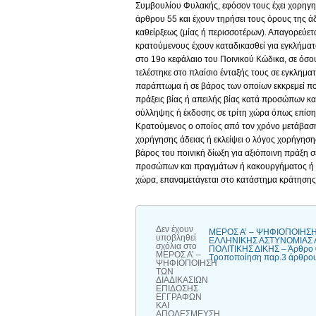
Συμβουλίου Φυλακής, εφόσον τους έχει χορηγηθ
άρθρου 55 και έχουν τηρήσει τους όρους της άδ
καθείρξεως (μίας ή περισσοτέρων). Απαγορεύετ
κρατούμενους έχουν καταδικασθεί για εγκλήμα
στο 19ο κεφάλαιο του Ποινικού Κώδικα, σε όσο
τελέστηκε στο πλαίσιο ένταξής τους σε εγκλημ
παράπτωμα ή σε βάρος των οποίων εκκρεμεί ποι
πράξεις βίας ή απειλής βίας κατά προσώπων κ
σύλληψης ή έκδοσης σε τρίτη χώρα όπως επίσης
Κρατούμενος ο οποίος από τον χρόνο μετάβασής
χορήγησης άδειας ή εκλείψει ο λόγος χορήγησ
βάρος του ποινική δίωξη για αξιόποινη πράξη σ
προσώπων και πραγμάτων ή κακουργήματος ή δ
χώρα, επαναμετάγεται στο κατάστημα κράτησης
Δεν έχουν
ΜΕΡΟΣ Α’ – ΨΗΦΙΟΠΟΙΗΣ
υποβληθεί
ΕΛΛΗΝΙΚΗΣ ΑΣΤΥΝΟΜΙΑΣ 
σχόλια
στο
ΠΟΛΙΤΙΚΗΣ ΔΙΚΗΣ – Άρθρο 0
ΜΕΡΟΣ Α’ –
Τροποποίηση παρ.3 άρθρο
ΨΗΦΙΟΠΟΙΗΣΗ
ΤΩΝ
ΔΙΑΔΙΚΑΣΙΩΝ
ΕΠΙΔΟΣΗΣ
ΕΓΓΡΑΦΩΝ
ΚΑΙ
ΑΠΟΔΕΣΜΕΥΣΗ