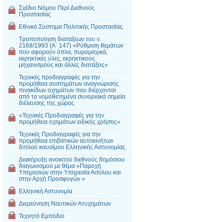
Σχέδιο Νόμου Περί Διεθνούς
Προστασίας
Εθνικό Σύστημα Πολιτικής Προστασίας
Τροποποίηση διατάξεων του ν.
2168/1993 (Α΄ 147) «Ρύθμιση θεμάτων
που αφορούν όπλα, πυρομαχικά,
εκρηκτικές ύλες, εκρηκτικούς
μηχανισμούς και άλλες διατάξεις»
Τεχνικές προδιαγραφές για την
προμήθεια συστημάτων αναγνώρισης
πινακίδων οχημάτων που διέρχονται
από τα νομοθετημένα συνοριακά σημεία
διέλευσης της χώρας
«Τεχνικές Προδιαγραφές για την
προμήθεια οχημάτων ειδικής χρήσης»
Τεχνικές Προδιαγραφές για την
προμήθεια επιβατικών αυτοκινήτων
διπλού καυσίμου Ελληνικής Αστυνομίας
Διακήρυξη ανοικτού διεθνούς δημόσιου
διαγωνισμού με θέμα «Παροχή
Υπηρεσιών στην Υπηρεσία Ασύλου και
στην Αρχή Προσφυγών »
Ελληνική Αστυνομία
Διερεύνηση Ναυτικών Ατυχημάτων
Τεχνητό Εμπόδιο