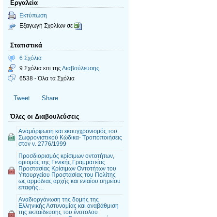
Εργαλεία
Εκτύπωση
Εξαγωγή Σχολίων σε
Στατιστικά
6 Σχόλια
9 Σχόλια επι της
Διαβούλευσης
6538 - Όλα τα Σχόλια
Tweet
Share
Όλες οι Διαβουλεύσεις
Αναμόρφωση και εκσυγχρονισμός του
Σωφρονιστικού Κώδικα- Tροποποιήσεις
στον ν. 2776/1999
Προσδιορισμός κρίσιμων οντοτήτων,
ορισμός της Γενικής Γραμματείας
Προστασίας Κρίσιμων Οντοτήτων του
Υπουργείου Προστασίας του Πολίτης
ως αρμόδιας αρχής και ενιαίου σημείου
επαφής…
Αναδιοργάνωση της δομής της
Ελληνικής Αστυνομίας και αναβάθμιση
της εκπαίδευσης του ένστολου