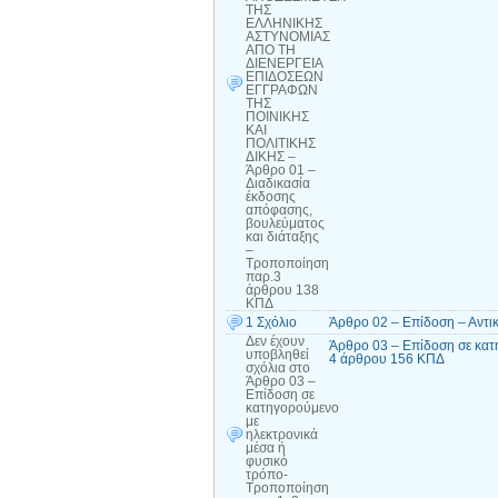
ΤΗΣ
ΕΛΛΗΝΙΚΗΣ
ΑΣΤΥΝΟΜΙΑΣ
ΑΠΟ ΤΗ
ΔΙΕΝΕΡΓΕΙΑ
ΕΠΙΔΟΣΕΩΝ
ΕΓΓΡΑΦΩΝ
ΤΗΣ
ΠΟΙΝΙΚΗΣ
ΚΑΙ
ΠΟΛΙΤΙΚΗΣ
ΔΙΚΗΣ –
Άρθρο 01 –
Διαδικασία
έκδοσης
απόφασης,
βουλεύματος
και διάταξης
–
Τροποποίηση
παρ.3
άρθρου 138
ΚΠΔ
1 Σχόλιο
Άρθρο 02 – Επίδοση – Αντ
Δεν έχουν
Άρθρο 03 – Επίδοση σε κατη
υποβληθεί
4 άρθρου 156 ΚΠΔ
σχόλια
στο
Άρθρο 03 –
Επίδοση σε
κατηγορούμενο
με
ηλεκτρονικά
μέσα ή
φυσικό
τρόπο-
Τροποποίηση