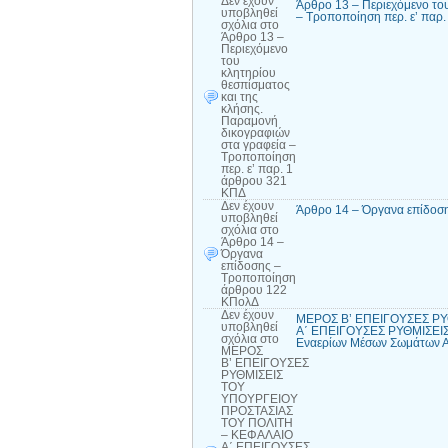
Δεν έχουν
Άρθρο 13 – Περιεχόμενο το
υποβληθεί
– Τροποποίηση περ. ε’ παρ
σχόλια
στο
Άρθρο 13 –
Περιεχόμενο
του
κλητηρίου
θεσπίσματος
και της
κλήσης.
Παραμονή
δικογραφιών
στα γραφεία –
Τροποποίηση
περ. ε’ παρ. 1
άρθρου 321
ΚΠΔ
Δεν έχουν
Άρθρο 14 – Όργανα επίδοσ
υποβληθεί
σχόλια
στο
Άρθρο 14 –
Όργανα
επίδοσης –
Τροποποίηση
άρθρου 122
ΚΠολΔ
Δεν έχουν
ΜΕΡΟΣ Β’ ΕΠΕΙΓΟΥΣΕΣ ΡΥ
υποβληθεί
Α΄ ΕΠΕΙΓΟΥΣΕΣ ΡΥΘΜΙΣΕΙΣ
σχόλια
στο
Εναερίων Μέσων Σωμάτων 
ΜΕΡΟΣ
Β’ ΕΠΕΙΓΟΥΣΕΣ
ΡΥΘΜΙΣΕΙΣ
ΤΟΥ
ΥΠΟΥΡΓΕΙΟΥ
ΠΡΟΣΤΑΣΙΑΣ
ΤΟΥ ΠΟΛΙΤΗ
– ΚΕΦΑΛΑΙΟ
Α΄ ΕΠΕΙΓΟΥΣΕΣ