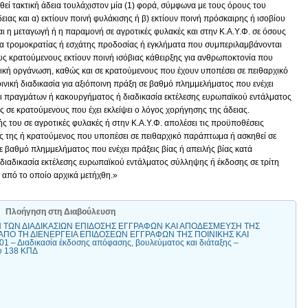
εί τακτική άδεια τουλάχιστον μία (1) φορά, σύμφωνα με τους όρους του
ειας και α) εκτίουν ποινή φυλάκισης ή β) εκτίουν ποινή πρόσκαιρης ή ισοβίου
αι η μεταγωγή ή η παραμονή σε αγροτικές φυλακές και στην Κ.Α.Υ.Φ. σε όσους
τα τρομοκρατίας ή εσχάτης προδοσίας ή εγκλήματα που συμπεριλαμβάνονται
υς κρατούμενους εκτίουν ποινή ισόβιας κάθειρξης για ανθρωποκτονία που
ατική οργάνωση, καθώς και σε κρατούμενους που έχουν υποπέσει σε πειθαρχικό
νική διαδικασία για αξιόποινη πράξη σε βαθμό πλημμελήματος που ενέχει
αι πραγμάτων ή κακουργήματος ή διαδικασία εκτέλεσης ευρωπαϊκού εντάλματος
 σε κρατούμενους που έχει εκλείψει ο λόγος χορήγησης της άδειας.
 του σε αγροτικές φυλακές ή στην Κ.Α.Υ.Φ. απολέσει τις προϋποθέσεις
ης της ή κρατούμενος που υποπέσει σε πειθαρχικό παράπτωμα ή ασκηθεί σε
ε βαθμό πλημμελήματος που ενέχει πράξεις βίας ή απειλής βίας κατά
ιαδικασία εκτέλεσης ευρωπαϊκού εντάλματος σύλληψης ή έκδοσης σε τρίτη
 από το οποίο αρχικά μετήχθη.»
Πλοήγηση στη Διαβούλευση
Η ΤΩΝ ΔΙΑΔΙΚΑΣΙΩΝ ΕΠΙΔΟΣΗΣ ΕΓΓΡΑΦΩΝ ΚΑΙ ΑΠΟΔΕΣΜΕΥΣΗ ΤΗΣ
ΑΠΟ ΤΗ ΔΙΕΝΕΡΓΕΙΑ ΕΠΙΔΟΣΕΩΝ ΕΓΓΡΑΦΩΝ ΤΗΣ ΠΟΙΝΙΚΗΣ ΚΑΙ
1 – Διαδικασία έκδοσης απόφασης, βουλεύματος και διάταξης –
υ 138 ΚΠΔ