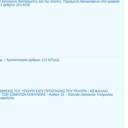
υ κλητηρίου θεσπίσματος και της κλήσης. Παραμονή δικογραφιών στα γραφεία
. 1 άρθρου 321 ΚΠΔ
ης – Τροποποίηση άρθρου 122 ΚΠολΔ
ΘΜΙΣΕΙΣ ΤΟΥ ΥΠΟΥΡΓΕΙΟΥ ΠΡΟΣΤΑΣΙΑΣ ΤΟΥ ΠΟΛΙΤΗ – ΚΕΦΑΛΑΙΟ
 ΤΩΝ ΣΩΜΑΤΩΝ ΑΣΦΑΛΕΙΑΣ – Άρθρο 15 – Κάλυψη δαπανών Υπηρεσίας
Ασφαλείας