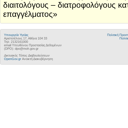
διαιτολόγους – διατροφολόγους κ
επαγγέλματος»
Υπουργείο Υγείας
Πολιτική Προ
Αριστοτέλους 17, Αθήνα 104 33
Πολιτι
Τηλ: 2132161000
email Υπευθύνου Προστασίας Δεδομένων
(DPO): dpo@moh.gov.gr
Δικτυακός Τόπος Διαβουλεύσεων
OpenGov.gr
Ανοικτή Διακυβέρνηση