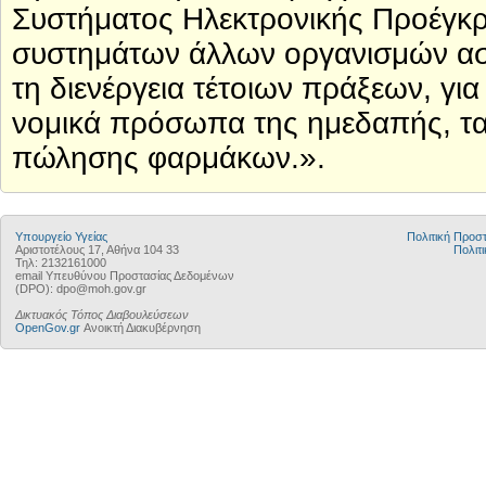
Συστήματος Ηλεκτρονικής Προέγκρι
συστημάτων άλλων οργανισμών ασφ
τη διενέργεια τέτοιων πράξεων, για
νομικά πρόσωπα της ημεδαπής, τα 
πώλησης φαρμάκων.».
Υπουργείο Υγείας
Πολιτική Προ
Αριστοτέλους 17, Αθήνα 104 33
Πολιτι
Τηλ: 2132161000
email Υπευθύνου Προστασίας Δεδομένων
(DPO): dpo@moh.gov.gr
Δικτυακός Τόπος Διαβουλεύσεων
OpenGov.gr
Ανοικτή Διακυβέρνηση