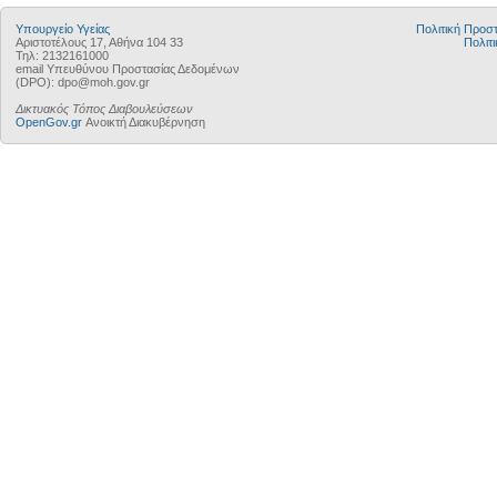
Υπουργείο Υγείας
Πολιτική Προ
Αριστοτέλους 17, Αθήνα 104 33
Πολιτι
Τηλ: 2132161000
email Υπευθύνου Προστασίας Δεδομένων
(DPO): dpo@moh.gov.gr
Δικτυακός Τόπος Διαβουλεύσεων
OpenGov.gr
Ανοικτή Διακυβέρνηση