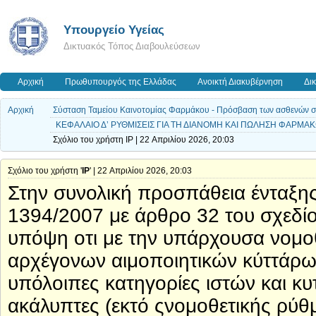
Υπουργείο Υγείας
Δικτυακός Τόπος Διαβουλεύσεων
Αρχική
Πρωθυπουργός της Ελλάδας
Ανοικτή Διακυβέρνηση
Δι
Αρχική
Σύσταση Ταμείου Καινοτομίας Φαρμάκου - Πρόσβαση των ασθενών σε ν
ΚΕΦΑΛΑΙΟ Δ’ ΡΥΘΜΙΣΕΙΣ ΓΙΑ ΤΗ ΔΙΑΝΟΜΗ ΚΑΙ ΠΩΛΗΣΗ ΦΑΡΜΑΚΩΝ
Σχόλιο του χρήστη IP | 22 Απριλίου 2026, 20:03
Σχόλιο του χρήστη '
IP
' | 22 Απριλίου 2026, 20:03
Στην συνολική προσπάθεια ένταξη
1394/2007 με άρθρο 32 του σχεδίο
υπόψη οτι με την υπάρχουσα νομοθ
αρχέγονων αιμοποιητικών κύττάρων
υπόλοιπες κατηγορίες ιστών και κ
ακάλυπτες (εκτό ςνομοθετικής ρύθμι