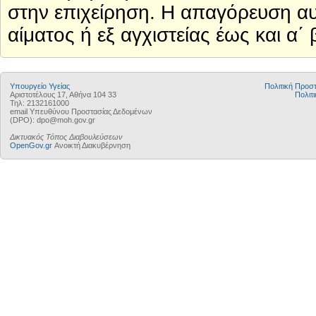
στην επιχείρηση. Η απαγόρευση αυτή
αίματος ή εξ αγχιστείας έως και 
Υπουργείο Υγείας
Πολιτική Προ
Αριστοτέλους 17, Αθήνα 104 33
Πολιτι
Τηλ: 2132161000
email Υπευθύνου Προστασίας Δεδομένων
(DPO): dpo@moh.gov.gr
Δικτυακός Τόπος Διαβουλεύσεων
OpenGov.gr
Ανοικτή Διακυβέρνηση