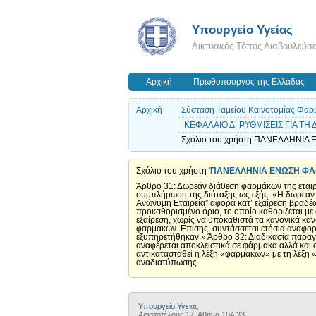
Υπουργείο Υγείας
Δικτυακός Τόπος Διαβουλεύσ
Αρχική
Πρωθυπουργός της Ελλάδας
Αρχική
Σύσταση Ταμείου Καινοτομίας Φαρμ
ΚΕΦΑΛΑΙΟ Δ’ ΡΥΘΜΙΣΕΙΣ ΓΙΑ ΤΗ
Σχόλιο του χρήστη ΠΑΝΕΛΛΗΝΙΑ 
Σχόλιο του χρήστη '
ΠΑΝΕΛΛΗΝΙΑ ΕΝΩΣΗ Φ
Άρθρο 31: Δωρεάν διάθεση φαρμάκων της εταιρ
συμπλήρωση της διάταξης ως εξής: «Η δωρεάν 
Ανώνυμη Εταιρεία” αφορά κατ’ εξαίρεση βραδ
προκαθορισμένο όριο, το οποίο καθορίζεται με
εξαίρεση, χωρίς να υποκαθιστά τα κανονικά κα
φαρμάκων. Επίσης, συντάσσεται ετήσια αναφορά
εξυπηρετήθηκαν.» Άρθρο 32: Διαδικασία παρα
αναφέρεται αποκλειστικά σε φάρμακα αλλά και 
αντικατασταθεί η λέξη «φαρμάκων» με τη λέξη «
αναδιατύπωσης.
Υπουργείο Υγείας
Αριστοτέλους 17, Αθήνα 104 33