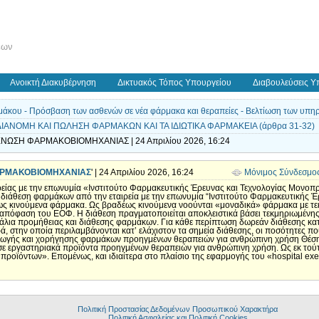
εων
Ανοικτή Διακυβέρνηση
Δικτυακός Τόπος Υπουργείου
Διαβουλεύσεις Υ
άκου - Πρόσβαση των ασθενών σε νέα φάρμακα και θεραπείες - Βελτίωση των υπηρεσ
 ΔΙΑΝΟΜΗ ΚΑΙ ΠΩΛΗΣΗ ΦΑΡΜΑΚΩΝ ΚΑΙ ΤΑ ΙΔΙΩΤΙΚΑ ΦΑΡΜΑΚΕΙΑ (άρθρα 31-32)
ΕΝΩΣΗ ΦΑΡΜΑΚΟΒΙΟΜΗΧΑΝΙΑΣ | 24 Απριλίου 2026, 16:24
ΑΡΜΑΚΟΒΙΟΜΗΧΑΝΙΑΣ
' | 24 Απριλίου 2026, 16:24
Μόνιμος Σύνδεσμο
είας με την επωνυμία «Ινστιτούτο Φαρμακευτικής Έρευνας και Τεχνολογίας Μονοπ
διάθεση φαρμάκων από την εταιρεία με την επωνυμία “Ινστιτούτο Φαρμακευτικής
έως κινούμενα φάρμακα. Ως βραδέως κινούμενα νοούνται «μοναδικά» φάρμακα με 
 απόφαση του ΕΟΦ. Η διάθεση πραγματοποιείται αποκλειστικά βάσει τεκμηριωμένης 
νάλια προμήθειας και διάθεσης φαρμάκων. Για κάθε περίπτωση δωρεάν διάθεσης κατ
, στην οποία περιλαμβάνονται κατ’ ελάχιστον τα σημεία διάθεσης, οι ποσότητες πο
γωγής και χορήγησης φαρμάκων προηγμένων θεραπειών για ανθρώπινη χρήση Θέση 
σε εργαστηριακά προϊόντα προηγμένων θεραπειών για ανθρώπινη χρήση. Ως εκ τούτ
προϊόντων». Επομένως, και ιδιαίτερα στο πλαίσιο της εφαρμογής του «hospital exe
Πολιτική Προστασίας Δεδομένων Προσωπικού Χαρακτήρα
Πολιτική Ασφαλείας και Πολιτική Cookies