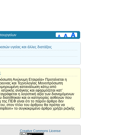
πουργείων
ιών υγείας και άλλες διατάξεις
ς
ρόσωπη Ανώνυμη Εταιρεία» Προτείνεται η
 Έρευνας και Τεχνολογίας Μονοπρόσωπη
τεκμηριωμένη κατανάλωση κάτω από
ιατρικής ανάγκης και εφαρμόζεται κατ’
αγράφεται η λογιστική αξία των διανεμόμενων
υ διατέθηκαν και οι κατηγορίες ασθενών που
της ΠΕΦ είναι ότι το παρόν άρθρο δεν
ου, στον τίτλο του άρθρου θα πρέπει να
mption» το συγκεκριμένο άρθρο χρήζει ριζικής
Creative Commons License