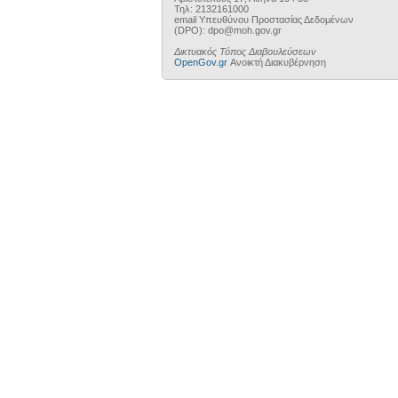
Τηλ: 2132161000
email Υπευθύνου Προστασίας Δεδομένων
(DPO): dpo@moh.gov.gr
Δικτυακός Τόπος Διαβουλεύσεων
OpenGov.gr
Ανοικτή Διακυβέρνηση