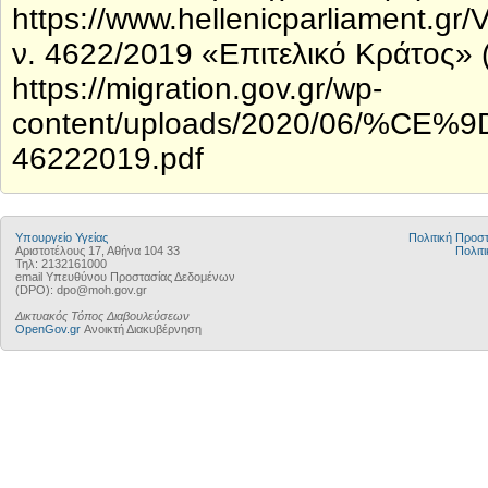
https://www.hellenicparliament.gr/
ν. 4622/2019 «Επιτελικό Κράτος» 
https://migration.gov.gr/wp-
content/uploads/2020/06/%
46222019.pdf
Υπουργείο Υγείας
Πολιτική Προ
Αριστοτέλους 17, Αθήνα 104 33
Πολιτι
Τηλ: 2132161000
email Υπευθύνου Προστασίας Δεδομένων
(DPO): dpo@moh.gov.gr
Δικτυακός Τόπος Διαβουλεύσεων
OpenGov.gr
Ανοικτή Διακυβέρνηση