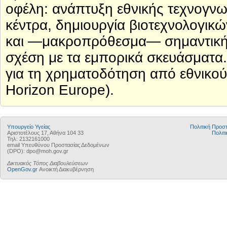
οφέλη: ανάπτυξη εθνικής τεχνογνω
κέντρα, δημιουργία βιοτεχνολογικ
και —μακροπρόθεσμα— σημαντική 
σχέση με τα εμπορικά σκευάσματα. 
για τη χρηματοδότηση από εθνικο
Horizon Europe).
Υπουργείο Υγείας
Πολιτική Προ
Αριστοτέλους 17, Αθήνα 104 33
Πολιτι
Τηλ: 2132161000
email Υπευθύνου Προστασίας Δεδομένων
(DPO): dpo@moh.gov.gr
Δικτυακός Τόπος Διαβουλεύσεων
OpenGov.gr
Ανοικτή Διακυβέρνηση