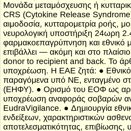
Μονάδα μεταμόσχευσης ή κυτταρικ
CRS (Cytokine Release Syndrome
αιμοδοσία, κυτταρομετρία ροής, μο
νευρολογική υποστήριξη 24ωρη 2.4
φαρμακοεπαγρύπνηση και εθνικό
επιβάλλει — ακόμη και στο πλαίσι
donor to recipient and back. Το ά
υποχρέωση. Η ΕΑΕ ζητά: ● Εθνικό
παραγόμενα υπό ΝΕ, ενταγμένο στ
(ΕΗΦΥ). ● Ορισμό του ΕΟΦ ως α
υποχρέωση αναφοράς σοβαρών ανε
EudraVigilance. ● Δημιουργία εθ
ενδείξεων, χαρακτηριστικών ασθεν
αποτελεσματικότητας, επιβίωσης,