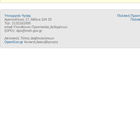
Υπουργείο Υγείας
Πολιτική Προ
Αριστοτέλους 17, Αθήνα 104 33
Πολιτι
Τηλ: 2132161000
email Υπευθύνου Προστασίας Δεδομένων
(DPO): dpo@moh.gov.gr
Δικτυακός Τόπος Διαβουλεύσεων
OpenGov.gr
Ανοικτή Διακυβέρνηση