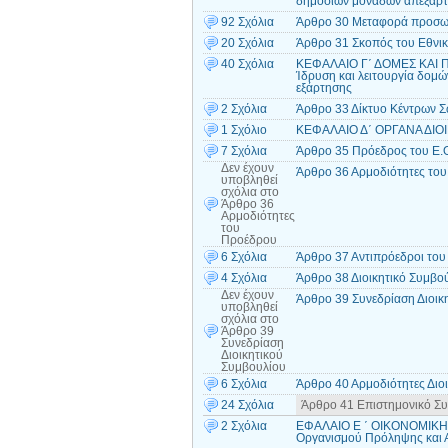
δημόσιων μονάδων απεξάρ
92 Σχόλια
Άρθρο 30 Μεταφορά προσωπ
20 Σχόλια
Άρθρο 31 Σκοπός του Εθνι
40 Σχόλια
ΚΕΦΑΛΑΙΟ Γ΄ ΔΟΜΕΣ ΚΑΙ
Ίδρυση και λειτουργία δομώ
εξάρτησης
2 Σχόλια
Άρθρο 33 Δίκτυο Κέντρων 
1 Σχόλιο
ΚΕΦΑΛΑΙΟ Δ΄ ΟΡΓΑΝΑ ΔΙΟΙ
7 Σχόλια
Άρθρο 35 Πρόεδρος του Ε.Ο
Δεν έχουν
Άρθρο 36 Αρμοδιότητες το
υποβληθεί
σχόλια
στο
Άρθρο 36
Αρμοδιότητες
του
Προέδρου
6 Σχόλια
Άρθρο 37 Αντιπρόεδροι του 
4 Σχόλια
Άρθρο 38 Διοικητικό Συμβο
Δεν έχουν
Άρθρο 39 Συνεδρίαση Διοικ
υποβληθεί
σχόλια
στο
Άρθρο 39
Συνεδρίαση
Διοικητικού
Συμβουλίου
6 Σχόλια
Άρθρο 40 Αρμοδιότητες Διο
24 Σχόλια
Άρθρο 41 Επιστημονικό Σ
2 Σχόλια
ΕΦΑΛΑΙΟ Ε ΄ ΟΙΚΟΝΟΜΙΚΗ 
Οργανισμού Πρόληψης και 