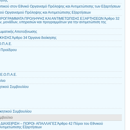
τησης
ικού στον Εθνικό Οργανισμό Πρόληψης και Αντιμετώπισης των Εξαρτήσεων
κού Οργανισμού Πρόληψης και Αντιμετώπισης Εξαρτήσεων
 ΠΡΟΓΡΑΜΜΑΤΑ ΠΡΟΛΗΨΗΣ ΚΑΙ ΑΝΤΙΜΕΤΩΠΙΣΗΣ ΕΞΑΡΤΗΣΕΩΝ Άρθρο 32
ν, μονάδων, υπηρεσιών και προγραμμάτων για την αντιμετώπιση της
Σωματικής Αποτοξίνωσης
ΚΗΣΗΣ Άρθρο 34 Όργανα διοίκησης
.Π.Α.Ε.
υ Προέδρου
Ε.Ο.Π.Α.Ε.
ύλιο
ητικού Συμβουλίου
ικητικού Συμβουλίου
υμβούλιο
ΔΙΑΧΕΙΡΙΣΗ – ΠΟΡΟΙ- ΑΠΑΛΛΑΓΕΣ Άρθρο 42 Πόροι του Εθνικού
Αντιμετώπισης Εξαρτήσεων