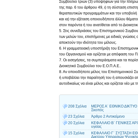
Συμβούλιο τριών (3) υποψηφίων για την πλήρω
της παρ. 6 του άρθρου 49, ι) τη σύσταση επισ
θεραπευτικών προγραμμάτων και την υποβολή ε
και ια) την εξέταση οποιουδήποτε άλλου θέματο
στον παρόντα ή του ανατίθεται από το Διοικητι
5. Στις συνεδριάσεις του Επιστημονικού Συμβο
των μελών του, επιστήμονες με ειδικές γνώσεις 
αποκτούν την ιδιότητα του μέλους.
6. Η γραμματειακή υποστήριξη του Επιστημονι
του Οργανισμού και ορίζεται με απόφαση του 
7. Οι εισηγήσεις, τα συμπεράσματα και τα πορ
Διοικητικό Συμβούλιο του Ε.Ο.Π.Α.Ε..
8. Αν οποιοδήποτε μέλος του Επιστημονικού Συμ
ή υποβάλλει την παραίτησή του ή απουσιάζει απ
αυτοδικαίως να είναι μέλος και ορίζεται νέο με τ
208 Σχόλια
ΜΕΡΟΣ Α΄ ΕΘΝΙΚΟ ΔΙΚΤΥΟ
Σκοπός
23 Σχόλια
Άρθρο 2 Αντικείμενο
20 Σχόλια
ΚΕΦΑΛΑΙΟ Β΄ ΓΕΝΙΚΕΣ ΑΡ
υγείας
15 Σχόλια
ΚΕΦΑΛΑΙΟ Γ΄ ΣΥΣΤΑΣΗ ΕΘ
Δικτύου Υπηρεσιών Ψυχικής