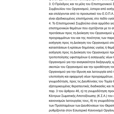
3. Ο Πρόεδρος και τα μέλη του Επιστημονικού 
Συμβουλίου του Οργανισμού, ύστερα από εισήγη
και επιλέγονται από το προσωπικό του Ε.Ο.Π.
είναι εξειδικευμένος επιστήμονας στο πεδίο υγε
4. Το Επιστημονικό Συμβούλιο είναι αρμόδιο γι
επιστημονικών θεμάτων που σχετίζονται με το α
προτάσεων προς τη Διοίκηση του Οργανισμού γι
προγραμμάτων του και της ποιότητας των παρε
εισήγηση προς τη Διοίκηση του Οργανισμού επ
καταστάσεων ή κρίσεων δημόσιας υγείας ή θεμά
εισήγηση προς τη Διοίκηση του Οργανισμού προ
τροποποίησης υφισταμένων ή εισαγωγής νέων 
Οργανισμού για την αναγκαιότητα διεξαγωγής 
σκοπών του Οργανισμού και την οριοθέτηση του
Οργανισμού για την ίδρυση και λειτουργία από 
υλοποίηση και εφαρμογή νέων προγραμμάτων, κ
γνωμοδότηση, προς τις Διευθύνσεις του Τομέα Θ
εξατομικευμένες θεραπευτικές διαδικασίες και
παρ. 3 του άρθρου 46, η) τη γνωμοδότηση προς 
Κέντρων Σωματικής Αποτοξίνωσης (Κ.Σ.Α.) του
κανονισμών λειτουργίας τους, θ) τη γνωμοδότη
των Προϊσταμένων των Διευθύνσεων του Θεραπε
ρυθμίζονται στον Εσωτερικό Κανονισμό Οργάνωση