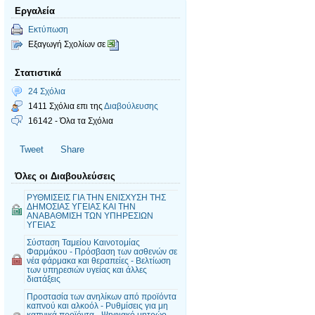
Εργαλεία
Εκτύπωση
Εξαγωγή Σχολίων σε
Στατιστικά
24 Σχόλια
1411 Σχόλια επι της
Διαβούλευσης
16142 - Όλα τα Σχόλια
Tweet
Share
Όλες οι Διαβουλεύσεις
ΡΥΘΜΙΣΕΙΣ ΓΙΑ ΤΗΝ ΕΝΙΣΧΥΣΗ ΤΗΣ
ΔΗΜΟΣΙΑΣ ΥΓΕΙΑΣ ΚΑΙ ΤΗΝ
ΑΝΑΒΑΘΜΙΣΗ ΤΩΝ ΥΠΗΡΕΣΙΩΝ
ΥΓΕΙΑΣ
Σύσταση Ταμείου Καινοτομίας
Φαρμάκου - Πρόσβαση των ασθενών σε
νέα φάρμακα και θεραπείες - Βελτίωση
των υπηρεσιών υγείας και άλλες
διατάξεις
Προστασία των ανηλίκων από προϊόντα
καπνού και αλκοόλ - Ρυθμίσεις για μη
καπνικά προϊόντα - Ψηφιακό μητρώο