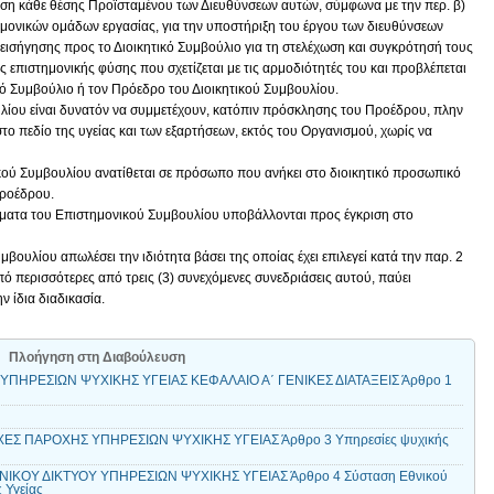
ση κάθε θέσης Προϊσταμένου των Διευθύνσεων αυτών, σύμφωνα με την περ. β)
τημονικών ομάδων εργασίας, για την υποστήριξη του έργου των διευθύνσεων
ισήγησης προς το Διοικητικό Συμβούλιο για τη στελέχωση και συγκρότησή τους
ς επιστημονικής φύσης που σχετίζεται με τις αρμοδιότητές του και προβλέπεται
κό Συμβούλιο ή τον Πρόεδρο του Διοικητικού Συμβουλίου.
υλίου είναι δυνατόν να συμμετέχουν, κατόπιν πρόσκλησης του Προέδρου, πλην
στο πεδίο της υγείας και των εξαρτήσεων, εκτός του Οργανισμού, χωρίς να
κού Συμβουλίου ανατίθεται σε πρόσωπο που ανήκει στο διοικητικό προσωπικό
Προέδρου.
ίσματα του Επιστημονικού Συμβουλίου υποβάλλονται προς έγκριση στο
βουλίου απωλέσει την ιδιότητα βάσει της οποίας έχει επιλεγεί κατά την παρ. 2
ό περισσότερες από τρεις (3) συνεχόμενες συνεδριάσεις αυτού, παύει
ην ίδια διαδικασία.
Πλοήγηση στη Διαβούλευση
 ΥΠΗΡΕΣΙΩΝ ΨΥΧΙΚΗΣ ΥΓΕΙΑΣ ΚΕΦΑΛΑΙΟ Α΄ ΓΕΝΙΚΕΣ ΔΙΑΤΑΞΕΙΣ Άρθρο 1
ΧΕΣ ΠΑΡΟΧΗΣ ΥΠΗΡΕΣΙΩΝ ΨΥΧΙΚΗΣ ΥΓΕΙΑΣ Άρθρο 3 Υπηρεσίες ψυχικής
ΝΙΚΟΥ ΔΙΚΤΥΟΥ ΥΠΗΡΕΣΙΩΝ ΨΥΧΙΚΗΣ ΥΓΕΙΑΣ Άρθρο 4 Σύσταση Εθνικού
 Υγείας