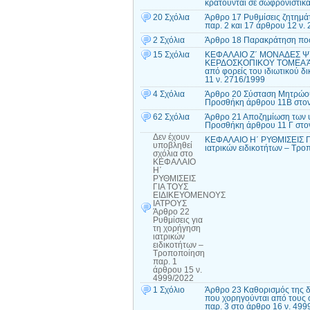
κρατούνται σε σωφρονιστικ
20 Σχόλια
Άρθρο 17 Ρυθμίσεις ζητημά
παρ. 2 και 17 άρθρου 12 ν.
2 Σχόλια
Άρθρο 18 Παρακράτηση ποσ
15 Σχόλια
ΚΕΦΑΛΑΙΟ Ζ΄ ΜΟΝΑΔΕΣ ΨΥ
ΚΕΡΔΟΣΚΟΠΙΚΟΥ ΤΟΜΕΑ Άρθρ
από φορείς του ιδιωτικού δ
11 ν. 2716/1999
4 Σχόλια
Άρθρο 20 Σύσταση Μητρώου
Προσθήκη άρθρου 11Β στον
62 Σχόλια
Άρθρο 21 Αποζημίωση των υ
Προσθήκη άρθρου 11 Γ στον
Δεν έχουν
ΚΕΦΑΛΑΙΟ Η΄ ΡΥΘΜΙΣΕΙΣ Γ
υποβληθεί
ιατρικών ειδικοτήτων – Τρο
σχόλια
στο
ΚΕΦΑΛΑΙΟ
Η΄
ΡΥΘΜΙΣΕΙΣ
ΓΙΑ ΤΟΥΣ
ΕΙΔΙΚΕΥΟΜΕΝΟΥΣ
ΙΑΤΡΟΥΣ
Άρθρο 22
Ρυθμίσεις για
τη χορήγηση
ιατρικών
ειδικοτήτων –
Τροποποίηση
παρ. 1
άρθρου 15 ν.
4999/2022
1 Σχόλιο
Άρθρο 23 Καθορισμός της δ
που χορηγούνται από τους 
παρ. 3 στο άρθρο 16 ν. 499