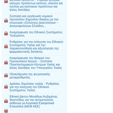
ελέγχου προϊόντων καπνού, αλκοόλ και
λοιπών μη καπνικών προϊόντων και
άλλες διατάξεις
Σύσταση και οργάνωση νομικού
προσώπου δημοσίου δικαίου με την
επωνυμία «Σύλλογος Διαιτολόγων –
Διατροφολόγων Ελλάδος...
Αναμόρφωση του Εθνικού Συστήματος
Τραύματος
Ρυθμίσεις για την ενίσχυση του Εθνικού
Συστήματος Υγείας και την
παρακολούθηση και αξιολόγηση της
φαρμακευτικής δαπάνης
Αναμόρφωση του θεσμού του
Προσωπικού Ιατρού – Σύσταση
Πανεπιστημιακών Κέντρων Υγείας και
άλλες διατάξεις του Υπουργείου Υγείας
Ολοκλήρωση της ψυχιατρικής
μεταρρύθμισης
Δράσεις δημόσιας υγείας - Ρυθμίσεις
για την ενίσχυση του Εθνικού
Συστήματος Υγείας
Εθνικό Δίκτυο Μονάδων Αυξημένης
Φροντίδας για την αντιμετώπιση
ασθενών με Αγγειακά Εγκεφαλικά
Επεισόδια (ΜΑΦ ΑΕΕ)