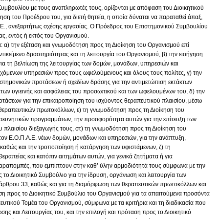
Συμβουλίου με τους αναπληρωτές τους, ορίζονται με απόφαση του Διοικητικού
ση του Προέδρου του, για διετή θητεία, η οποία δύναται να παραταθεί άπαξ,
Α.Ε., ανεξαρτήτως σχέσης εργασίας. Ο Πρόεδρος του Επιστημονικού Συμβουλίου
ίας, εντός ή εκτός του Οργανισμού.
α: α) την εξέταση και γνωμοδότηση προς τη Διοίκηση του Οργανισμού επί
ντικείμενο δραστηριότητας και τη λειτουργία του Οργανισμού, β) την εισήγηση
α τη βελτίωση της λειτουργίας των δομών, μονάδων, υπηρεσιών και
χόμενων υπηρεσιών προς τους ωφελούμενους και όλους τους πολίτες, γ) την
ιστημονικών προτάσεων ή σχεδίων δράσης για την αντιμετώπιση εκτάκτων
των υγιεινής και ασφάλειας του προσωπικού και των ωφελουμένων του, δ) την
τάσεων για την επικαιροποίηση του ισχύοντος θεραπευτικού πλαισίου, μέσω
θεραπευτικών πρωτοκόλλων, ε) τη γνωμοδότηση προς τη Διοίκηση του
ερευνητικών προγραμμάτων, την προσφορότητα αυτών για την επίτευξη των
 πλαισίου διεξαγωγής τους, στ) τη γνωμοδότηση προς τη Διοίκηση του
τον Ε.Ο.Π.Α.Ε. νέων δομών, μονάδων και υπηρεσιών, για την ανάπτυξη,
αθώς και την τροποποίηση ή κατάργηση των υφιστάμενων, ζ) τη
εραπείας και κατόπιν αιτημάτων αυτών, για γενικά ζητήματα ή για
 παραπομπές, που εμπίπτουν στην καθ’ ύλην αρμοδιότητά τους σύμφωνα με την
το Διοικητικό Συμβούλιο για την ίδρυση, οργάνωση και λειτουργία των
 άρθρου 33, καθώς και για τη διαμόρφωση των θεραπευτικών πρωτοκόλλων και
ση προς το Διοικητικό Συμβούλιο του Οργανισμού για τα απαιτούμενα προσόντα
υτικού Τομέα του Οργανισμού, σύμφωνα με τα κριτήρια και τη διαδικασία που
ς και Λειτουργίας του, και την επιλογή και πρόταση προς το Διοικητικό