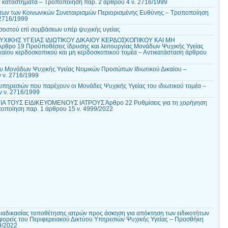
ά καταστήματα – Τροποποίηση παρ. 2 άρθρου 4 ν. 2716/1999
των των Κοινωνικών Συνεταιρισμών Περιορισμένης Ευθύνης – Τροποποίηση
 2716/1999
οστού επί συμβάσεων υπέρ ψυχικής υγείας
ΧΙΚΗΣ ΥΓΕΙΑΣ ΙΔΙΩΤΙΚΟΥ ΔΙΚΑΙΟΥ ΚΕΡΔΟΣΚΟΠΙΚΟΥ ΚΑΙ ΜΗ
ο 19 Προϋποθέσεις ίδρυσης και λειτουργίας Μονάδων Ψυχικής Υγείας
ικαίου κερδοσκοπικού και μη κερδοσκοπικού τομέα – Αντικατάσταση άρθρου
 Μονάδων Ψυχικής Υγείας Νομικών Προσώπων Ιδιωτικού Δικαίου –
 ν. 2716/1999
πηρεσιών που παρέχουν οι Μονάδες Ψυχικής Υγείας του ιδιωτικού τομέα –
 ν. 2716/1999
ΙΑ ΤΟΥΣ ΕΙΔΙΚΕΥΟΜΕΝΟΥΣ ΙΑΤΡΟΥΣ Άρθρο 22 Ρυθμίσεις για τη χορήγηση
ποποίηση παρ. 1 άρθρου 15 ν. 4999/2022
ιαδικασίας τοποθέτησης ιατρών προς άσκηση για απόκτηση των ειδικοτήτων
φορείς του Περιφερειακού Δικτύου Υπηρεσιών Ψυχικής Υγείας – Προσθήκη
9/2022