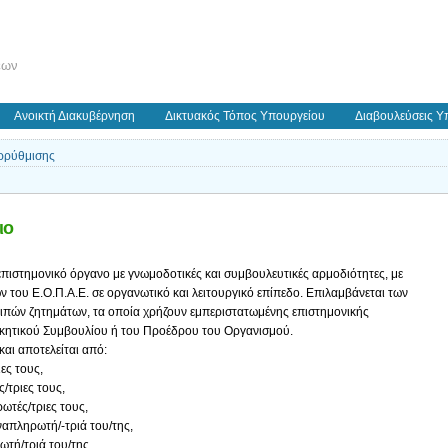
εων
Ανοικτή Διακυβέρνηση
Δικτυακός Τόπος Υπουργείου
Διαβουλεύσεις Υ
ρρύθμισης
ιο
επιστημονικό όργανο με γνωμοδοτικές και συμβουλευτικές αρμοδιότητες, με
του Ε.Ο.Π.Α.Ε. σε οργανωτικό και λειτουργικό επίπεδο. Επιλαμβάνεται των
ιπών ζητημάτων, τα οποία χρήζουν εμπεριστατωμένης επιστημονικής
οικητικού Συμβουλίου ή του Προέδρου του Οργανισμού.
και αποτελείται από:
ιες τους,
/τριες τους,
ρωτές/τριες τους,
αναπληρωτή/-τριά του/της,
ωτή/τριά του/της.