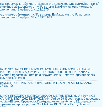
ειδικευομένων ιατρών καθ’ υπέρβαση της προβλεπόμενης αναλογίας – Ειδική
υ αριθμού ειδικευομένων στην Ψυχιατρική Ενηλίκων και στην Ψυχιατρική
ποίηση παρ. 3 άρθρου 1 ν. 123/1975
ις ιατρικές ειδικότητες της Ψυχιατρικής Ενηλίκων και της Ψυχιατρικής
ποίηση παρ. 1 άρθρου 38 ν. 1397/1983
 ΓΙΑ ΤΟ ΝΟΣΗΛΕΥΤΙΚΟ ΚΑΙ ΛΟΙΠΟ ΠΡΟΣΩΠΙΚΟ ΤΩΝ ΔΟΜΩΝ ΠΑΡΟΧΗΣ
ΑΣ ΤΟΥ ΕΘΝΙΚΟΥ ΔΙΚΤΥΟΥ ΥΠΗΡΕΣΙΩΝ ΨΥΧΙΚΗΣ ΥΓΕΙΑΣ Άρθρο 26
αι λοιπού προσωπικού από μη συνεργαζόμενους – εποπτευόμενους φορείς
σιών Ψυχικής Υγείας
ΝΙΣΜΟΣ ΠΡΟΛΗΨΗΣ ΚΑΙ ΑΝΤΙΜΕΤΩΠΙΣΗΣ ΕΞΑΡΤΗΣΕΩΝ ΚΕΦΑΛΑΙΟ Α΄
27 Σκοπός
ΟΜΙΚΟΥ ΠΡΟΣΩΠΟΥ ΙΔΙΩΤΙΚΟΥ ΔΙΚΑΙΟΥ ΜΕ ΤΗΝ ΕΠΩΝΥΜΙΑ «ΕΘΝΙΚΟΣ
ΑΙ ΑΝΤΙΜΕΤΩΠΙΣΗΣ ΕΞΑΡΤΗΣΕΩΝ» Άρθρο 29 Ίδρυση νομικού προσώπου
επωνυμία «Εθνικός Οργανισμός Πρόληψης και Αντιμετώπισης Εξαρτήσεων» –
ηρεσιών και προγραμμάτων Ο.ΚΑ.ΝΑ. και ΚΕ.Θ.Ε.Α. – Ένταξη λοιπών