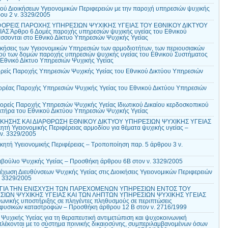
 Διοικήσεων Υγειονομικών Περιφερειών με την παροχή υπηρεσιών ψυχικής
ου 2 ν. 3329/2005
 ΦΟΡΕΙΣ ΠΑΡΟΧΗΣ ΥΠΗΡΕΣΙΩΝ ΨΥΧΙΚΗΣ ΥΓΕΙΑΣ ΤΟΥ ΕΘΝΙΚΟΥ ΔΙΚΤΥΟΥ
 Άρθρο 6 Δομές παροχής υπηρεσιών ψυχικής υγείας του Εθνικού
σσονται στο Εθνικό Δίκτυο Υπηρεσιών Ψυχικής Υγείας
ικήσεις των Υγειονομικών Υπηρεσιών των αρμοδιοτήτων, των περιουσιακών
κού των δομών παροχής υπηρεσιών ψυχικής υγείας του Εθνικού Συστήματος
 Εθνικό Δίκτυο Υπηρεσιών Ψυχικής Υγείας
ρείς Παροχής Υπηρεσιών Ψυχικής Υγείας του Εθνικού Δικτύου Υπηρεσιών
ρέας Παροχής Υπηρεσιών Ψυχικής Υγείας του Εθνικού Δικτύου Υπηρεσιών
ρείς Παροχής Υπηρεσιών Ψυχικής Υγείας Ιδιωτικού Δικαίου κερδοσκοπικού
κτήρα του Εθνικού Δικτύου Υπηρεσιών Ψυχικής Υγείας
ΙΚΗΣΗΣ ΚΑΙ ΔΙΑΡΘΡΩΣΗ ΕΘΝΙΚΟΥ ΔΙΚΤΥΟΥ ΥΠΗΡΕΣΙΩΝ ΨΥΧΙΚΗΣ ΥΓΕΙΑΣ
τή Υγειονομικής Περιφέρειας αρμοδίου για θέματα ψυχικής υγείας –
ν. 3329/2005
κητή Υγειονομικής Περιφέρειας – Τροποποίηση παρ. 5 άρθρου 3 ν.
βούλιο Ψυχικής Υγείας – Προσθήκη άρθρου 6Β στον ν. 3329/2005
χωση Διευθύνσεων Ψυχικής Υγείας στις Διοικήσεις Υγειονομικών Περιφερειών
. 3329/2005
Σ ΓΙΑ ΤΗΝ ΕΝΙΣΧΥΣΗ ΤΩΝ ΠΑΡΕΧΟΜΕΝΩΝ ΥΠΗΡΕΣΙΩΝ ΕΝΤΟΣ ΤΟΥ
ΣΙΩΝ ΨΥΧΙΚΗΣ ΥΓΕΙΑΣ ΚΑΙ ΤΩΝ ΛΗΠΤΩΝ ΥΠΗΡΕΣΙΩΝ ΨΥΧΙΚΗΣ ΥΓΕΙΑΣ
νικής υποστήριξης σε πληγέντες πληθυσμούς σε περιπτώσεις
 φυσικών καταστροφών – Προσθήκη άρθρου 12 Β στον ν. 2716/1999
υχικής Υγείας για τη θεραπευτική αντιμετώπιση και ψυχοκοινωνική
λέκονται με το σύστημα ποινικής δικαιοσύνης, συμπεριλαμβανομένων όσων