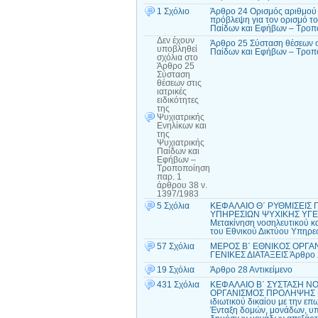
1 Σχόλιο
Άρθρο 24 Ορισμός αριθμού 
πρόβλεψη για τον ορισμό το
Παίδων και Εφήβων – Τροπο
Δεν έχουν
Άρθρο 25 Σύσταση θέσεων στ
υποβληθεί
Παίδων και Εφήβων – Τροπο
σχόλια
στο
Άρθρο 25
Σύσταση
θέσεων στις
ιατρικές
ειδικότητες
της
Ψυχιατρικής
Ενηλίκων και
της
Ψυχιατρικής
Παίδων και
Εφήβων –
Τροποποίηση
παρ. 1
άρθρου 38 ν.
1397/1983
5 Σχόλια
ΚΕΦΑΛΑΙΟ Θ΄ ΡΥΘΜΙΣΕΙΣ
ΥΠΗΡΕΣΙΩΝ ΨΥΧΙΚΗΣ ΥΓΕΙ
Μετακίνηση νοσηλευτικού κ
του Εθνικού Δικτύου Υπηρε
57 Σχόλια
ΜΕΡΟΣ Β΄ ΕΘΝΙΚΟΣ ΟΡΓΑ
ΓΕΝΙΚΕΣ ΔΙΑΤΑΞΕΙΣ Άρθρο 
19 Σχόλια
Άρθρο 28 Αντικείμενο
431 Σχόλια
ΚΕΦΑΛΑΙΟ Β΄ ΣΥΣΤΑΣΗ Ν
ΟΡΓΑΝΙΣΜΟΣ ΠΡΟΛΗΨΗΣ Κ
ιδιωτικού δικαίου με την 
Ένταξη δομών, μονάδων, υπ