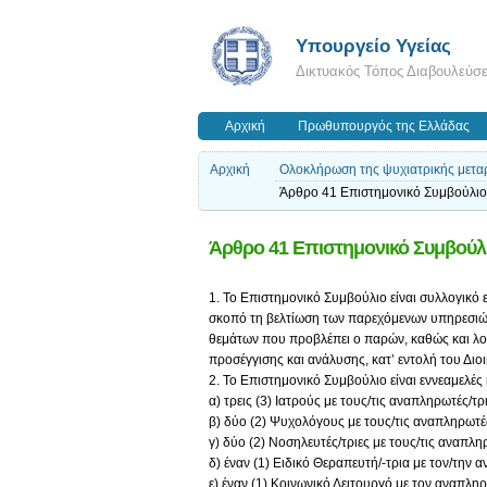
Υπουργείο Υγείας
Δικτυακός Τόπος Διαβουλεύσ
Αρχική
Πρωθυπουργός της Ελλάδας
Αρχική
Ολοκλήρωση της ψυχιατρικής μετα
Άρθρο 41 Επιστημονικό Συμβούλιο
Άρθρο 41 Επιστημονικό Συμβούλ
1. Το Επιστημονικό Συμβούλιο είναι συλλογικό 
σκοπό τη βελτίωση των παρεχόμενων υπηρεσιών 
θεμάτων που προβλέπει ο παρών, καθώς και λο
προσέγγισης και ανάλυσης, κατ’ εντολή του Δι
2. Το Επιστημονικό Συμβούλιο είναι εννεαμελές 
α) τρεις (3) Ιατρούς με τους/τις αναπληρωτές/τρ
β) δύο (2) Ψυχολόγους με τους/τις αναπληρωτές
γ) δύο (2) Νοσηλευτές/τριες με τους/τις αναπλη
δ) έναν (1) Ειδικό Θεραπευτή/-τρια με τον/την 
ε) έναν (1) Κοινωνικό Λειτουργό με τον αναπληρ