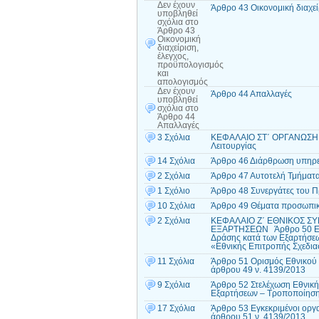
Δεν έχουν
Άρθρο 43 Οικονομική διαχεί
υποβληθεί
σχόλια
στο
Άρθρο 43
Οικονομική
διαχείριση,
έλεγχος,
προϋπολογισμός
και
απολογισμός
Δεν έχουν
Άρθρο 44 Απαλλαγές
υποβληθεί
σχόλια
στο
Άρθρο 44
Απαλλαγές
3 Σχόλια
ΚΕΦΑΛΑΙΟ ΣΤ΄ ΟΡΓΑΝΩΣΗ Κ
Λειτουργίας
14 Σχόλια
Άρθρο 46 Διάρθρωση υπηρ
2 Σχόλια
Άρθρο 47 Αυτοτελή Τμήματ
1 Σχόλιο
Άρθρο 48 Συνεργάτες του 
10 Σχόλια
Άρθρο 49 Θέματα προσωπι
2 Σχόλια
ΚΕΦΑΛΑΙΟ Ζ΄ ΕΘΝΙΚΟΣ Σ
ΕΞΑΡΤΗΣΕΩΝ Άρθρο 50 Εναρμ
Δράσης κατά των Εξαρτήσεω
«Εθνικής Επιτροπής Σχεδια
11 Σχόλια
Άρθρο 51 Ορισμός Εθνικού Σ
άρθρου 49 ν. 4139/2013
9 Σχόλια
Άρθρο 52 Στελέχωση Εθνική
Εξαρτήσεων – Τροποποίηση 
17 Σχόλια
Άρθρο 53 Εγκεκριμένοι οργ
άρθρου 51 ν. 4139/2013