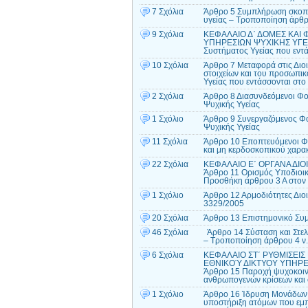
7 Σχόλια
Άρθρο 5 Συμπλήρωση σκοπού
υγείας – Τροποποίηση άρθρ
9 Σχόλια
ΚΕΦΑΛΑΙΟ Δ΄ ΔΟΜΕΣ ΚΑΙ
ΥΠΗΡΕΣΙΩΝ ΨΥΧΙΚΗΣ ΥΓΕΙΑΣ
Συστήματος Υγείας που εντά
10 Σχόλια
Άρθρο 7 Μεταφορά στις Διο
στοιχείων και του προσωπι
Υγείας που εντάσσονται στο
2 Σχόλια
Άρθρο 8 Διασυνδεόμενοι Φο
Ψυχικής Υγείας
1 Σχόλιο
Άρθρο 9 Συνεργαζόμενος Φο
Ψυχικής Υγείας
11 Σχόλια
Άρθρο 10 Εποπτευόμενοι Φο
και μη κερδοσκοπικού χαρα
22 Σχόλια
ΚΕΦΑΛΑΙΟ Ε΄ ΟΡΓΑΝΑ ΔΙΟ
Άρθρο 11 Ορισμός Υποδιοικη
Προσθήκη άρθρου 3 Α στον 
1 Σχόλιο
Άρθρο 12 Αρμοδιότητες Διοι
3329/2005
20 Σχόλια
Άρθρο 13 Επιστημονικό Συμ
46 Σχόλια
Άρθρο 14 Σύσταση και Στελέ
– Τροποποίηση άρθρου 4 ν
6 Σχόλια
ΚΕΦΑΛΑΙΟ ΣΤ΄ ΡΥΘΜΙΣΕΙ
ΕΘΝΙΚΟΎ ΔΙΚΤΥΟΥ ΥΠΗΡΕ
Άρθρο 15 Παροχή ψυχοκοινω
ανθρωπογενών κρίσεων και
1 Σχόλιο
Άρθρο 16 Ίδρυση Μονάδων Ψ
υποστήριξη ατόμων που εμπ