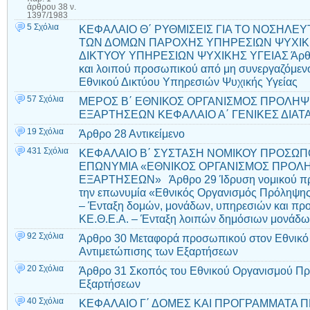
άρθρου 38 ν.
1397/1983
5 Σχόλια
ΚΕΦΑΛΑΙΟ Θ΄ ΡΥΘΜΙΣΕΙΣ ΓΙΑ ΤΟ ΝΟΣΗΛΕΥ
ΤΩΝ ΔΟΜΩΝ ΠΑΡΟΧΗΣ ΥΠΗΡΕΣΙΩΝ ΨΥΧΙΚΗ
ΔΙΚΤΥΟΥ ΥΠΗΡΕΣΙΩΝ ΨΥΧΙΚΗΣ ΥΓΕΙΑΣ Άρθρο
και λοιπού προσωπικού από μη συνεργαζόμενο
Εθνικού Δικτύου Υπηρεσιών Ψυχικής Υγείας
57 Σχόλια
ΜΕΡΟΣ Β΄ ΕΘΝΙΚΟΣ ΟΡΓΑΝΙΣΜΟΣ ΠΡΟΛΗΨ
ΕΞΑΡΤΗΣΕΩΝ ΚΕΦΑΛΑΙΟ Α΄ ΓΕΝΙΚΕΣ ΔΙΑΤΑΞ
19 Σχόλια
Άρθρο 28 Αντικείμενο
431 Σχόλια
ΚΕΦΑΛΑΙΟ Β΄ ΣΥΣΤΑΣΗ ΝΟΜΙΚΟΥ ΠΡΟΣΩΠΟ
ΕΠΩΝΥΜΙΑ «ΕΘΝΙΚΟΣ ΟΡΓΑΝΙΣΜΟΣ ΠΡΟΛΗ
ΕΞΑΡΤΗΣΕΩΝ» Άρθρο 29 Ίδρυση νομικού προ
την επωνυμία «Εθνικός Οργανισμός Πρόληψης
– Ένταξη δομών, μονάδων, υπηρεσιών και πρ
ΚΕ.Θ.Ε.Α. – Ένταξη λοιπών δημόσιων μονάδ
92 Σχόλια
Άρθρο 30 Μεταφορά προσωπικού στον Εθνικό
Αντιμετώπισης των Εξαρτήσεων
20 Σχόλια
Άρθρο 31 Σκοπός του Εθνικού Οργανισμού Πρ
Εξαρτήσεων
40 Σχόλια
ΚΕΦΑΛΑΙΟ Γ΄ ΔΟΜΕΣ ΚΑΙ ΠΡΟΓΡΑΜΜΑΤΑ 