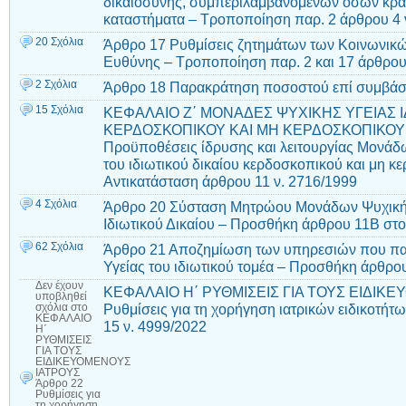
δικαιοσύνης, συμπεριλαμβανομένων όσων κρα
καταστήματα – Τροποποίηση παρ. 2 άρθρου 4 
20 Σχόλια
Άρθρο 17 Ρυθμίσεις ζητημάτων των Κοινωνικώ
Ευθύνης – Τροποποίηση παρ. 2 και 17 άρθρου
2 Σχόλια
Άρθρο 18 Παρακράτηση ποσοστού επί συμβάσε
15 Σχόλια
ΚΕΦΑΛΑΙΟ Ζ΄ ΜΟΝΑΔΕΣ ΨΥΧΙΚΗΣ ΥΓΕΙΑΣ Ι
ΚΕΡΔΟΣΚΟΠΙΚΟΥ ΚΑΙ ΜΗ ΚΕΡΔΟΣΚΟΠΙΚΟΥ 
Προϋποθέσεις ίδρυσης και λειτουργίας Μονάδ
του ιδιωτικού δικαίου κερδοσκοπικού και μη κ
Αντικατάσταση άρθρου 11 ν. 2716/1999
4 Σχόλια
Άρθρο 20 Σύσταση Μητρώου Μονάδων Ψυχικ
Ιδιωτικού Δικαίου – Προσθήκη άρθρου 11Β στο
62 Σχόλια
Άρθρο 21 Αποζημίωση των υπηρεσιών που πα
Υγείας του ιδιωτικού τομέα – Προσθήκη άρθρου
Δεν έχουν
ΚΕΦΑΛΑΙΟ Η΄ ΡΥΘΜΙΣΕΙΣ ΓΙΑ ΤΟΥΣ ΕΙΔΙΚΕ
υποβληθεί
Ρυθμίσεις για τη χορήγηση ιατρικών ειδικοτή
σχόλια
στο
ΚΕΦΑΛΑΙΟ
15 ν. 4999/2022
Η΄
ΡΥΘΜΙΣΕΙΣ
ΓΙΑ ΤΟΥΣ
ΕΙΔΙΚΕΥΟΜΕΝΟΥΣ
ΙΑΤΡΟΥΣ
Άρθρο 22
Ρυθμίσεις για
τη χορήγηση