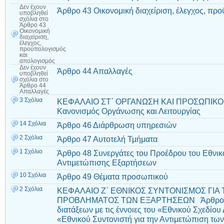
Δεν έχουν
Άρθρο 43 Οικονομική διαχείριση, έλεγχος, πρ
υποβληθεί
σχόλια
στο
Άρθρο 43
Οικονομική
διαχείριση,
έλεγχος,
προϋπολογισμός
και
απολογισμός
Δεν έχουν
Άρθρο 44 Απαλλαγές
υποβληθεί
σχόλια
στο
Άρθρο 44
Απαλλαγές
3 Σχόλια
ΚΕΦΑΛΑΙΟ ΣΤ΄ ΟΡΓΑΝΩΣΗ ΚΑΙ ΠΡΟΣΩΠΙΚΟ 
Κανονισμός Οργάνωσης και Λειτουργίας
14 Σχόλια
Άρθρο 46 Διάρθρωση υπηρεσιών
2 Σχόλια
Άρθρο 47 Αυτοτελή Τμήματα
1 Σχόλιο
Άρθρο 48 Συνεργάτες του Προέδρου του Εθνι
Αντιμετώπισης Εξαρτήσεων
10 Σχόλια
Άρθρο 49 Θέματα προσωπικού
2 Σχόλια
ΚΕΦΑΛΑΙΟ Ζ΄ ΕΘΝΙΚΟΣ ΣΥΝΤΟΝΙΣΜΟΣ ΓΙΑ
ΠΡΟΒΛΗΜΑΤΟΣ ΤΩΝ ΕΞΑΡΤΗΣΕΩΝ Άρθρο 50 
διατάξεων με τις έννοιες του «Εθνικού Σχεδίο
«Εθνικού Συντονιστή για την Αντιμετώπιση τω