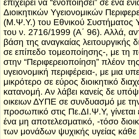
επιχειρεί να “ενοποιήσει” σε ένα ενι
Διοικητικών Υγειονομικών Περιφερ
(Μ.Ψ.Υ.) του Εθνικού Συστήματος Υ
του ν. 2716/1999 (Α΄ 96). Αλλά, α
βάση της αναγκαίας λειτουργικής 
σε επίπεδο τομεοποίησης-, με τη
στην “Περιφερειοποίηση” πλέον της
υγειονομική περιφέρεια-, με μια 
μικρότερο σε εύρος διοικητικό δι
κατανομή. Αν λάβει κανείς δε υπό
οικειων ΔΥΠΕ σε συνδυασμό με τη
προσωπικό στις Πε.ΔΙ.Ψ.Υ, γίνεται
ένα μη αποτελεσματικό, -τόσο διοι
των μονάδων ψυχικής υγείας κάθε 