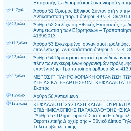
Επιτροπής Σχεδιασμού και Συντονισμού για τ
11 Σχόλια
Άρθρο 51 Ορισμός Εθνικού Συντονιστή για τη
Αντικατάσταση παρ. 1 άρθρου 49 ν. 4139/2013
9 Σχόλια
Άρθρο 52 Στελέχωση Εθνικής Επιτροπής Σχεδι
Αντιμετώπιση των Εξαρτήσεων – Τροποποίηση τ
4139/2013
17 Σχόλια
Άρθρο 53 Εγκεκριμένοι οργανισμοί πρόληψης, 
επανένταξης -Αντικατάσταση άρθρου 51 ν. 413
4 Σχόλια
Άρθρο 54 Ίδρυση και εποπτεία μονάδων αντιμ
πλην των εγκεκριμένων οργανισμών πρόληψης,
επανένταξης- Tροποποίηση άρθρου 58 ν. 413
3 Σχόλια
ΜΕΡΟΣ Γ΄ ΠΛΗΡΟΦΟΡΙΑΚΗ ΟΡΓΑΝΩΣΗ ΤΩ
ΥΓΕΙΑΣ ΚΑΙ ΕΞΑΡΤΗΣΕΩΝ ΚΕΦΑΛΑΙΟ Α΄ ΓΕ
Σκοπός
1 Σχόλιο
Άρθρο 56 Αντικείμενο
12 Σχόλια
ΚΕΦΑΛΑΙΟ Β΄ ΣΥΣΤΑΣΗ ΚΑΙ ΛΕΙΤΟΥΡΓΙΑ 
ΕΠΙΔΗΜΙΟΛΟΓΙΚΗΣ ΠΑΡΑΚΟΛΟΥΘΗΣΗΣ ΚΑΙ
Άρθρο 57 Πληροφοριακό Σύστημα Επιδημιολο
Θεραπευτικής Διαχείρισης – Εθνικό Δίκτυο Τηλ
Τηλεσυμβουλευτικής