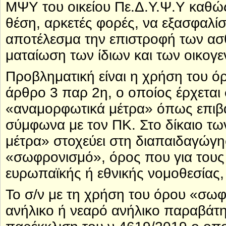
ΜΨΥ του οικείου Πε.Δ.Υ.Ψ.Υ καθώς η 
θέση, αρκετές φορές, να εξασφαλί
αποτέλεσμα την επιστροφή των ασθε
ματαίωση των ίδιων και των οικογε
Προβληματική είναι η χρήση του 
άρθρο 3 παρ 2η, ο οποίος έρχεται 
«αναμορφωτικά μέτρα» όπως επιβά
σύμφωνα με τον ΠΚ. Στο δίκαιο τ
μέτρα» στοχεύει στη διαπαιδαγώγησ
«σωφρονισμό», όρος που για τους 
ευρωπαϊκής ή εθνικής νομοθεσίας,
Το σ/ν με τη χρήση του όρου «σωφ
ανήλικο ή νεαρό ανήλικο παραβάτη 