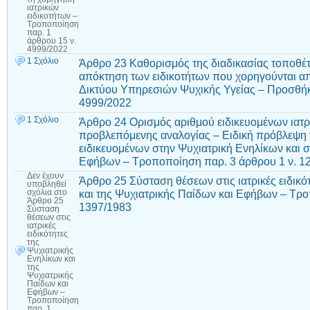
ιατρικών
ειδικοτήτων –
Τροποποίηση
παρ. 1
άρθρου 15 ν.
4999/2022
1 Σχόλιο
Άρθρο 23 Καθορισμός της διαδικασίας τοποθέ
απόκτηση των ειδικοτήτων που χορηγούνται απ
Δικτύου Υπηρεσιών Ψυχικής Υγείας – Προσθήκ
4999/2022
1 Σχόλιο
Άρθρο 24 Ορισμός αριθμού ειδικευομένων ιατ
προβλεπόμενης αναλογίας – Ειδική πρόβλεψη γ
ειδικευομένων στην Ψυχιατρική Ενηλίκων και 
Εφήβων – Τροποποίηση παρ. 3 άρθρου 1 ν. 1
Δεν έχουν
Άρθρο 25 Σύσταση θέσεων στις ιατρικές ειδικό
υποβληθεί
και της Ψυχιατρικής Παίδων και Εφήβων – Τρο
σχόλια
στο
Άρθρο 25
1397/1983
Σύσταση
θέσεων στις
ιατρικές
ειδικότητες
της
Ψυχιατρικής
Ενηλίκων και
της
Ψυχιατρικής
Παίδων και
Εφήβων –
Τροποποίηση
παρ. 1