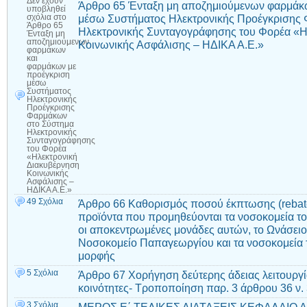
Δεν έχουν
Άρθρο 65 Ένταξη μη αποζημιούμενων φαρμάκ
υποβληθεί
μέσω Συστήματος Ηλεκτρονικής Προέγκρισης
σχόλια
στο
Άρθρο 65
Ηλεκτρονικής Συνταγογράφησης του Φορέα «Η
Ένταξη μη
αποζημιούμενων
Κοινωνικής Ασφάλισης – ΗΔΙΚΑ Α.Ε.»
φαρμάκων
και
φαρμάκων με
προέγκριση
μέσω
Συστήματος
Ηλεκτρονικής
Προέγκρισης
Φαρμάκων
στο Σύστημα
Ηλεκτρονικής
Συνταγογράφησης
του Φορέα
«Ηλεκτρονική
Διακυβέρνηση
Κοινωνικής
Ασφάλισης –
ΗΔΙΚΑ Α.Ε.»
49 Σχόλια
Άρθρο 66 Καθορισμός ποσού έκπτωσης (rebate)
προϊόντα που προμηθεύονται τα νοσοκομεία το
οι αποκεντρωμένες μονάδες αυτών, το Ωνάσειο
Νοσοκομείο Παπαγεωργίου και τα νοσοκομεία
μορφής
5 Σχόλια
Άρθρο 67 Χορήγηση δεύτερης άδειας λειτουργί
κοινότητες- Τροποποίηση παρ. 3 άρθρου 36 ν.
3 Σχόλια