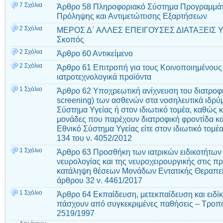
7 Σχόλια
Άρθρο 58 Πληροφοριακό Σύστημα Προγραμμάτ
Πρόληψης και Αντιμετώπισης Εξαρτήσεων
2 Σχόλια
ΜΕΡΟΣ Δ΄ ΑΛΛΕΣ ΕΠΕΙΓΟΥΣΕΣ ΔΙΑΤΑΞΕΙΣ Υ
Σκοπός
2 Σχόλια
Άρθρο 60 Αντικείμενο
2 Σχόλια
Άρθρο 61 Επιτροπή για τους Κοινοποιημένους
ιατροτεχνολογικά προϊόντα
1 Σχόλιο
Άρθρο 62 Υποχρεωτική ανίχνευση του διατροφικο
screening) των ασθενών στα νοσηλευτικά ιδρύ
Σύστημα Υγείας ή στον ιδιωτικό τομέα, καθώς κ
μονάδες που παρέχουν διατροφική φροντίδα και
Εθνικό Σύστημα Υγείας είτε στον ιδιωτικό τομ
134 του ν. 4052/2012
1 Σχόλιο
Άρθρο 63 Προσθήκη των ιατρικών ειδικοτήτων 
νευρολογίας και της νευροχειρουργικής στις πρ
κατάληψη θέσεων Μονάδων Εντατικής Θεραπε
άρθρου 32 ν. 4461/2017
1 Σχόλιο
Άρθρο 64 Εκπαίδευση, μετεκπαίδευση και ειδί
πάσχουν από συγκεκριμένες παθήσεις – Τροπο
2519/1997