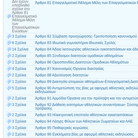
Δεν έχουν
Άρθρο 81 Επαγγελματικό Άθλημα-Μέλη των Επαγγελματικών
υποβληθεί
σχόλια
στο
Άρθρο 81
Επαγγελματικό
Άθλημα-Μέλη
των
Επαγγελματικών
Ενώσεων
3 Σχόλια
Άρθρο 82 Σύμβαση προσχώρησης-Τροποποίηση κανονισμού
6 Σχόλια
Άρθρο 83 Ιδιωτικά γυμναστήρια-Ιδιωτικές Σχολές
14 Σχόλια
Άρθρο 84 Άδεια λειτουργίας αθλητικών εγκαταστάσεων και άδ
2 Σχόλια
Άρθρο 85 Σύνδεσμοι διαιτητών ομαδικών αθλημάτων
1 Σχόλιο
Άρθρο 86 Ομοσπονδίες Διαιτητών Ομαδικών Αθλημάτων
4 Σχόλια
Άρθρο 87 Κανονισμός-Όργανα διαιτησίας
2 Σχόλια
Άρθρο 88 Αξιολόγηση διαιτητών
1 Σχόλιο
Άρθρο 89 Διαιτησία ατομικών αθλημάτων-Επαγγελματική Διατ
5 Σχόλια
Άρθρο 90 Αντιμετώπιση της βίας με αφορμή αθλητικές εκδηλ
εκδηλώσεων
2 Σχόλια
Άρθρο 91 Αρμόδια Όργανα για την πρόληψη και την αντιμετώπ
3 Σχόλια
Άρθρο 92 Διάθεση εισιτηρίων αθλητικών συναντήσεων- Σύστημα
πρόβασης
2 Σχόλια
Άρθρο 93 Ηλεκτρονική εποπτεία αθλητικών εγκαταστάσεων
3 Σχόλια
Άρθρο 94 Λέσχες Φίλων των Αθλητικών Σωματείων και ΑΑΕ
3 Σχόλια
Άρθρο 95 Πειθαρχικές κυρώσεις
2 Σχόλια
Άρθρο 96 Εγκλήματα βίας με αφορμή αθλητικές εκδηλώσεις