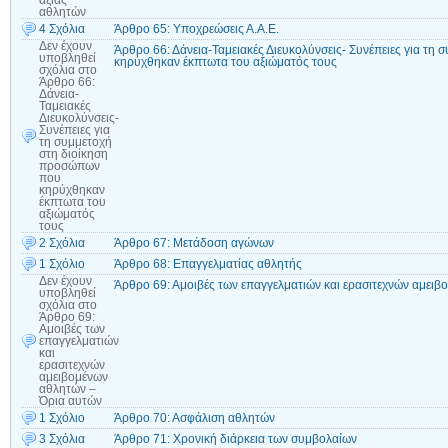
αξίας
αθλητών
4 Σχόλια
Άρθρο 65: Υποχρεώσεις Α.Α.Ε.
Δεν έχουν
Άρθρο 66: Δάνεια-Ταμειακές Διευκολύνσεις- Συνέπειες για τ
υποβληθεί
κηρύχθηκαν έκπτωτα του αξιώματός τους
σχόλια
στο
Άρθρο 66:
Δάνεια-
Ταμειακές
Διευκολύνσεις-
Συνέπειες για
τη συμμετοχή
στη διοίκηση
προσώπων
που
κηρύχθηκαν
έκπτωτα του
αξιώματός
τους
2 Σχόλια
Άρθρο 67: Μετάδοση αγώνων
1 Σχόλιο
Άρθρο 68: Επαγγελματίας αθλητής
Δεν έχουν
Άρθρο 69: Αμοιβές των επαγγελματιών και ερασιτεχνών αμει
υποβληθεί
σχόλια
στο
Άρθρο 69:
Αμοιβές των
επαγγελματιών
και
ερασιτεχνών
αμειβομένων
αθλητών –
Όρια αυτών
1 Σχόλιο
Άρθρο 70: Ασφάλιση αθλητών
3 Σχόλια
Άρθρο 71: Χρονική διάρκεια των συμβολαίων