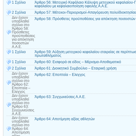
1 Σχόλιο
Άρθρο 56: Μετοχικό Κεφάλαιο Κάλυψη μετοχικού κεφαλαίου
κεφαλαίου με κεφαλαιοποίηση οφειλής Α.Α.Ε.
2 Σχόλια
Άρθρο 57: Mέτοxοι-Περιορισμοί-Απαγόρευση πολυϊδιοκτησία
Δεν έχουν
Άρθρο 58: Πρόσθετες προϋποθέσεις για απόκτηση ποσοστών 
υποβληθεί
σχόλια
στο
Άρθρο 58:
Πρόσθετες
προϋποθέσεις
για απόκτηση
ποσοστών
Α.Α.Ε.
1 Σχόλιο
Άρθρο 59: Αύξηση μετοχικού κεφαλαίου εταιρείας σε περίπτω
πρωταθλήματος
1 Σχόλιο
Άρθρο 60: Εισφορά σε είδος – Μέρισμα-Αποθεματικό
2 Σχόλια
Άρθρο 61: Διοικητικό Συμβούλιο – Εταιρική χρήση
Δεν έχουν
Άρθρο 62: Εποπτεία – Ελεγχος
υποβληθεί
σχόλια
στο
Άρθρο 62:
Εποπτεία –
Ελεγχος
Δεν έχουν
Άρθρο 63: Συγχωνεύσεις Α.Α.Ε.
υποβληθεί
σχόλια
στο
Άρθρο 63:
Συγχωνεύσεις
Α.Α.Ε.
Δεν έχουν
Άρθρο 64: Αποτίμηση αξίας αθλητών
υποβληθεί
σχόλια
στο
Άρθρο 64:
Αποτίμηση