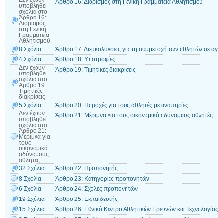
Δεν έχουν
Άρθρο 16: Διορισμός στη Γενική Γραμματεία Αθλητισμού
υποβληθεί
σχόλια
στο
Άρθρο 16:
Διορισμός
στη Γενική
Γραμματεία
Αθλητισμού
8 Σχόλια
Άρθρο 17: Διευκολύνσεις για τη συμμετοχή των αθλητών σε α
4 Σχόλια
Άρθρο 18: Υποτροφίες
Δεν έχουν
Άρθρο 19: Τιμητικές διακρίσεις
υποβληθεί
σχόλια
στο
Άρθρο 19:
Τιμητικές
διακρίσεις
5 Σχόλια
Άρθρο 20: Παροχές για τους αθλητές με αναπηρίες
Δεν έχουν
Άρθρο 21: Μέριμνα για τους οικονομικά αδύναμους αθλητές
υποβληθεί
σχόλια
στο
Άρθρο 21:
Μέριμνα για
τους
οικονομικά
αδύναμους
αθλητές
32 Σχόλια
Άρθρο 22: Προπονητής
8 Σχόλια
Άρθρο 23: Κατηγορίες προπονητών
6 Σχόλια
Άρθρο 24: Σχολές προπονητών
19 Σχόλια
Άρθρο 25: Εκπαιδευτής
15 Σχόλια
Άρθρο 26: Εθνικό Κέντρο Αθλητικών Ερευνών και Τεχνολογίας