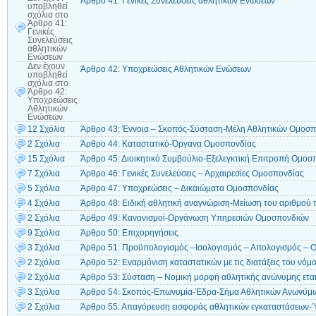
Άρθρο 41: Γενικές Συνελεύσεις αθλητικών Ενώσεων
υποβληθεί
σχόλια
στο
Άρθρο 41:
Γενικές
Συνελεύσεις
αθλητικών
Ενώσεων
Δεν έχουν
Άρθρο 42: Υποχρεώσεις Αθλητικών Ενώσεων
υποβληθεί
σχόλια
στο
Άρθρο 42:
Υποχρεώσεις
Αθλητικών
Ενώσεων
12 Σχόλια
Άρθρο 43: Έννοια – Σκοπός-Σύσταση-Μέλη Αθλητικών Ομοσ
2 Σχόλια
Άρθρο 44: Καταστατικό-Όργανα Ομοσπονδίας
15 Σχόλια
Άρθρο 45: Διοικητικό Συμβούλιο-Εξελεγκτική Επιτροπή Ομοσ
7 Σχόλια
Άρθρο 46: Γενικές Συνελεύσεις – Αρχαιρεσίες Ομοσπονδίας
5 Σχόλια
Άρθρο 47: Υποχρεώσεις – Δικαιώματα Ομοσπονδίας
4 Σχόλια
Άρθρο 48: Ειδική αθλητική αναγνώριση-Μείωση του αριθμού 
2 Σχόλια
Άρθρο 49: Κανονισμοί-Οργάνωση Υπηρεσιών Ομοσπονδιών
9 Σχόλια
Άρθρο 50: Επιχορηγήσεις
3 Σχόλια
Άρθρο 51: Προϋπολογισμός –Ισολογισμός – Απολογισμός – Ο
2 Σχόλια
Άρθρο 52: Εναρμόνιση καταστατικών με τις διατάξεις του νόμ
2 Σχόλια
Άρθρο 53: Σύσταση – Νομική μορφή αθλητικής ανώνυμης εται
3 Σχόλια
Άρθρο 54: Σκοπός-Επωνυμία-Έδρα-Σήμα Αθλητικών Ανωνύμω
2 Σχόλια
Άρθρο 55: Απαγόρευση εισφοράς αθλητικών εγκαταστάσεων-Ύ