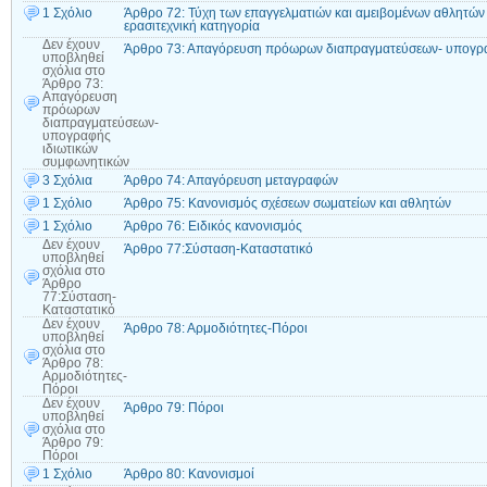
1 Σχόλιο
Άρθρο 72: Τύχη των επαγγελματιών και αμειβομένων αθλητών
ερασιτεχνική κατηγορία
Δεν έχουν
Άρθρο 73: Απαγόρευση πρόωρων διαπραγματεύσεων- υπογρα
υποβληθεί
σχόλια
στο
Άρθρο 73:
Απαγόρευση
πρόωρων
διαπραγματεύσεων-
υπογραφής
ιδιωτικών
συμφωνητικών
3 Σχόλια
Άρθρο 74: Απαγόρευση μεταγραφών
1 Σχόλιο
Άρθρο 75: Κανονισμός σχέσεων σωματείων και αθλητών
1 Σχόλιο
Άρθρο 76: Ειδικός κανονισμός
Δεν έχουν
Άρθρο 77:Σύσταση-Καταστατικό
υποβληθεί
σχόλια
στο
Άρθρο
77:Σύσταση-
Καταστατικό
Δεν έχουν
Άρθρο 78: Αρμοδιότητες-Πόροι
υποβληθεί
σχόλια
στο
Άρθρο 78:
Αρμοδιότητες-
Πόροι
Δεν έχουν
Άρθρο 79: Πόροι
υποβληθεί
σχόλια
στο
Άρθρο 79:
Πόροι
1 Σχόλιο
Άρθρο 80: Κανονισμοί