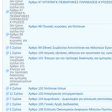
Δεν έχουν
Άρθρο 97 ΝΤΟΠΙΝΓΚ-ΠΕΙΘΑΡΧΙΚΕΣ ΠΑΡΑΒΑΣΕΙΣ-ΚΥΡΩΣΕΙ
υποβληθεί
σχόλια
στο
Άρθρο 97
ΝΤΟΠΙΝΓΚ-
ΠΕΙΘΑΡΧΙΚΕΣ
ΠΑΡΑΒΑΣΕΙΣ-
ΚΥΡΩΣΕΙΣ
Δεν έχουν
Άρθρο 98 Ποινικές κυρώσεις για Ντόπινγκ
υποβληθεί
σχόλια
στο
Άρθρο 98
Ποινικές
κυρώσεις για
Ντόπινγκ
5 Σχόλια
Άρθρο 99 Εθνικό Συμβούλιο Αντιντόπινγκ και Αθλητικών Ερε
1 Σχόλιο
Άρθρο 100 Ιατρικές εξετάσεις αθλητών και προστασία της υγεί
Δεν έχουν
Άρθρο 101 Έλεγχοι για την πρόληψη διακίνησης και εμπορί
υποβληθεί
σχόλια
στο
Άρθρο 101
Έλεγχοι για
την πρόληψη
διακίνησης
και εμπορίας
απαγορευμένων
μέσων
4 Σχόλια
Άρθρο 102 Ντόπινγκ ίππων
11 Σχόλια
Άρθρο 103 Απαγόρευση στοιχηματισμού
7 Σχόλια
Άρθρο 104 Δωροδοκία – Δωροληψία για αλλοίωση αποτελέσμ
1 Σχόλιο
Άρθρο 105 Γενικές Αρχές Διαδικασίας
5 Σχόλια
Άρθρο 106 Επίλυση Οικονομικών Διαφορών Αθλητών-Προπονη