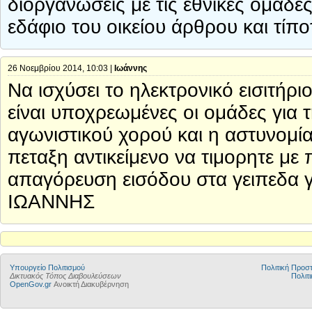
διοργανώσεις με τις εθνικές ομάδε
εδάφιο του οικείου άρθρου και τί
26 Νοεμβρίου 2014, 10:03 |
Ιωάννης
Να ισχύσει το ηλεκτρονικό εισιτήρι
είναι υποχρεωμένες οι ομάδες για 
αγωνιστικού χορού και η αστυνομί
πεταξη αντικείμενο να τιμορητε με 
απαγόρευση εισόδου στα γειπεδα
ΙΩΑΝΝΗΣ
Υπουργείο Πολιτισμού
Πολιτική Προ
Δικτυακός Τόπος Διαβουλεύσεων
Πολιτι
OpenGov.gr
Ανοικτή Διακυβέρνηση