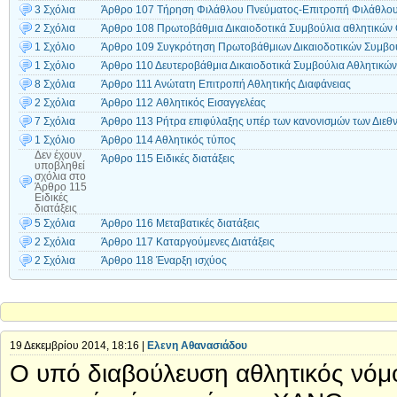
3 Σχόλια
Άρθρο 107 Τήρηση Φιλάθλου Πνεύματος-Επιτροπή Φιλάθλο
2 Σχόλια
Άρθρο 108 Πρωτοβάθμια Δικαιοδοτικά Συμβούλια αθλητικών
1 Σχόλιο
Άρθρο 109 Συγκρότηση Πρωτοβάθμιων Δικαιοδοτικών Συμβ
1 Σχόλιο
Άρθρο 110 Δευτεροβάθμια Δικαιοδοτικά Συμβούλια Αθλητικ
8 Σχόλια
Άρθρο 111 Ανώτατη Επιτροπή Αθλητικής Διαφάνειας
2 Σχόλια
Άρθρο 112 Aθλητικός Eισαγγελέας
7 Σχόλια
Άρθρο 113 Ρήτρα επιφύλαξης υπέρ των κανονισμών των Διε
1 Σχόλιο
Άρθρο 114 Αθλητικός τύπος
Δεν έχουν
Άρθρο 115 Ειδικές διατάξεις
υποβληθεί
σχόλια
στο
Άρθρο 115
Ειδικές
διατάξεις
5 Σχόλια
Άρθρο 116 Μεταβατικές διατάξεις
2 Σχόλια
Άρθρο 117 Καταργούμενες Διατάξεις
2 Σχόλια
Άρθρο 118 Έναρξη ισχύος
19 Δεκεμβρίου 2014, 18:16 |
Ελενη Αθανασιάδου
Ο υπό διαβούλευση αθλητικός νόμος