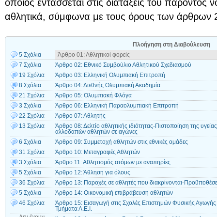
οποίος εντάσσεται στις διατάξεις του παρόντος ν
αθλητικά, σύμφωνα με τους όρους των άρθρων 2
Πλοήγηση στη Διαβούλευση
5 Σχόλια
Άρθρο 01: Αθλητικοί φορείς
7 Σχόλια
Άρθρο 02: Εθνικό Συμβούλιο Αθλητικού Σχεδιασμού
19 Σχόλια
Άρθρο 03: Ελληνική Ολυμπιακή Επιτροπή
8 Σχόλια
Άρθρο 04: Διεθνής Ολυμπιακή Ακαδημία
21 Σχόλια
Άρθρο 05: Ολυμπιακή Φλόγα
3 Σχόλια
Άρθρο 06: Ελληνική Παραολυμπιακή Επιτροπή
22 Σχόλια
Άρθρο 07: Αθλητής
13 Σχόλια
Άρθρο 08: Δελτίο αθλητικής ιδιότητας-Πιστοποίηση της υγεί
αλλοδαπών αθλητών σε αγώνες
6 Σχόλια
Άρθρο 09: Συμμετοχή αθλητών στις εθνικές ομάδες
31 Σχόλια
Άρθρο 10: Μεταγραφές Αθλητών
3 Σχόλια
Άρθρο 11: Αθλητισμός ατόμων με αναπηρίες
5 Σχόλια
Άρθρο 12: Άθληση για όλους
36 Σχόλια
Άρθρο 13: Παροχές σε αθλητές που διακρίνονται-Προϋποθέσε
5 Σχόλια
Άρθρο 14: Οικονομική επιβράβευση αθλητών
46 Σχόλια
Άρθρο 15: Εισαγωγή στις Σχολές Επιστημών Φυσικής Αγωγής 
Τμήματα Α.Ε.Ι.