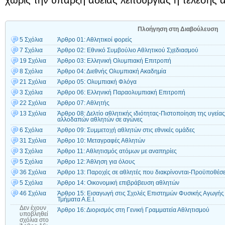
Πλοήγηση στη Διαβούλευση
5 Σχόλια
Άρθρο 01: Αθλητικοί φορείς
7 Σχόλια
Άρθρο 02: Εθνικό Συμβούλιο Αθλητικού Σχεδιασμού
19 Σχόλια
Άρθρο 03: Ελληνική Ολυμπιακή Επιτροπή
8 Σχόλια
Άρθρο 04: Διεθνής Ολυμπιακή Ακαδημία
21 Σχόλια
Άρθρο 05: Ολυμπιακή Φλόγα
3 Σχόλια
Άρθρο 06: Ελληνική Παραολυμπιακή Επιτροπή
22 Σχόλια
Άρθρο 07: Αθλητής
13 Σχόλια
Άρθρο 08: Δελτίο αθλητικής ιδιότητας-Πιστοποίηση της υγεί
αλλοδαπών αθλητών σε αγώνες
6 Σχόλια
Άρθρο 09: Συμμετοχή αθλητών στις εθνικές ομάδες
31 Σχόλια
Άρθρο 10: Μεταγραφές Αθλητών
3 Σχόλια
Άρθρο 11: Αθλητισμός ατόμων με αναπηρίες
5 Σχόλια
Άρθρο 12: Άθληση για όλους
36 Σχόλια
Άρθρο 13: Παροχές σε αθλητές που διακρίνονται-Προϋποθέσε
5 Σχόλια
Άρθρο 14: Οικονομική επιβράβευση αθλητών
46 Σχόλια
Άρθρο 15: Εισαγωγή στις Σχολές Επιστημών Φυσικής Αγωγής 
Τμήματα Α.Ε.Ι.
Δεν έχουν
Άρθρο 16: Διορισμός στη Γενική Γραμματεία Αθλητισμού
υποβληθεί
σχόλια
στο