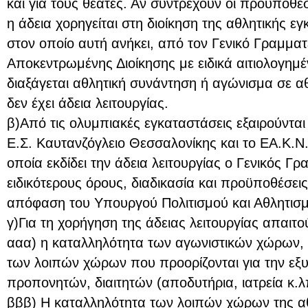
και για τους θεατές. Αν συντρέχουν οι προϋποθέ
η άδεια χορηγείται στη διοίκηση της αθλητικής ε
στον οποίο αυτή ανήκει, από τον Γενικό Γραμματέ
Αποκεντρωμένης Διοίκησης με ειδικά αιτιολογημ
διαξάγεται αθλητική συνάντηση ή αγώνισμα σε α
δεν έχει άδεια λειτουργίας.
β)Από τις ολυμπιακές εγκαταστάσεις εξαιρούνται
Ε.Σ. Καυτανζόγλειο Θεσσαλονίκης και το ΕΑ.Κ.Ν.
οποία εκδίδει την άδεια λειτουργίας ο Γενικός Γ
ειδικότερους όρους, διαδικασία και προϋποθέσει
απόφαση του Υπουργού Πολιτισμού και Αθλητισ
γ)Για τη χορήγηση της άδειας λειτουργίας απαιτο
ααα) η καταλληλότητα των αγωνιστικών χώρων,
των λοιπών χώρων που προορίζονται για την εξ
προπονητών, διαιτητών (αποδυτήρια, ιατρεία κ.λπ
βββ) Η καταλληλότητα των λοιπών χώρων της αθ