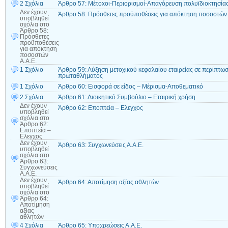
2 Σχόλια
Άρθρο 57: Mέτοxοι-Περιορισμοί-Απαγόρευση πολυϊδιοκτησία
Δεν έχουν
Άρθρο 58: Πρόσθετες προϋποθέσεις για απόκτηση ποσοστών 
υποβληθεί
σχόλια
στο
Άρθρο 58:
Πρόσθετες
προϋποθέσεις
για απόκτηση
ποσοστών
Α.Α.Ε.
1 Σχόλιο
Άρθρο 59: Αύξηση μετοχικού κεφαλαίου εταιρείας σε περίπτω
πρωταθλήματος
1 Σχόλιο
Άρθρο 60: Εισφορά σε είδος – Μέρισμα-Αποθεματικό
2 Σχόλια
Άρθρο 61: Διοικητικό Συμβούλιο – Εταιρική χρήση
Δεν έχουν
Άρθρο 62: Εποπτεία – Ελεγχος
υποβληθεί
σχόλια
στο
Άρθρο 62:
Εποπτεία –
Ελεγχος
Δεν έχουν
Άρθρο 63: Συγχωνεύσεις Α.Α.Ε.
υποβληθεί
σχόλια
στο
Άρθρο 63:
Συγχωνεύσεις
Α.Α.Ε.
Δεν έχουν
Άρθρο 64: Αποτίμηση αξίας αθλητών
υποβληθεί
σχόλια
στο
Άρθρο 64:
Αποτίμηση
αξίας
αθλητών
4 Σχόλια
Άρθρο 65: Υποχρεώσεις Α.Α.Ε.