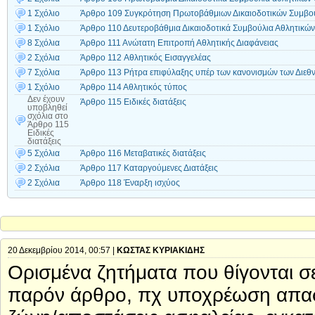
1 Σχόλιο
Άρθρο 109 Συγκρότηση Πρωτοβάθμιων Δικαιοδοτικών Συμβ
1 Σχόλιο
Άρθρο 110 Δευτεροβάθμια Δικαιοδοτικά Συμβούλια Αθλητικ
8 Σχόλια
Άρθρο 111 Ανώτατη Επιτροπή Αθλητικής Διαφάνειας
2 Σχόλια
Άρθρο 112 Aθλητικός Eισαγγελέας
7 Σχόλια
Άρθρο 113 Ρήτρα επιφύλαξης υπέρ των κανονισμών των Διε
1 Σχόλιο
Άρθρο 114 Αθλητικός τύπος
Δεν έχουν
Άρθρο 115 Ειδικές διατάξεις
υποβληθεί
σχόλια
στο
Άρθρο 115
Ειδικές
διατάξεις
5 Σχόλια
Άρθρο 116 Μεταβατικές διατάξεις
2 Σχόλια
Άρθρο 117 Καταργούμενες Διατάξεις
2 Σχόλια
Άρθρο 118 Έναρξη ισχύος
20 Δεκεμβρίου 2014, 00:57 |
ΚΩΣΤΑΣ ΚΥΡΙΑΚΙΔΗΣ
Ορισμένα ζητήματα που θίγονται σε
παρόν άρθρο, πχ υποχρέωση απα