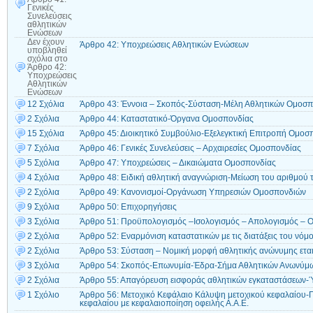
Γενικές
Συνελεύσεις
αθλητικών
Ενώσεων
Δεν έχουν
Άρθρο 42: Υποχρεώσεις Αθλητικών Ενώσεων
υποβληθεί
σχόλια
στο
Άρθρο 42:
Υποχρεώσεις
Αθλητικών
Ενώσεων
12 Σχόλια
Άρθρο 43: Έννοια – Σκοπός-Σύσταση-Μέλη Αθλητικών Ομοσ
2 Σχόλια
Άρθρο 44: Καταστατικό-Όργανα Ομοσπονδίας
15 Σχόλια
Άρθρο 45: Διοικητικό Συμβούλιο-Εξελεγκτική Επιτροπή Ομοσ
7 Σχόλια
Άρθρο 46: Γενικές Συνελεύσεις – Αρχαιρεσίες Ομοσπονδίας
5 Σχόλια
Άρθρο 47: Υποχρεώσεις – Δικαιώματα Ομοσπονδίας
4 Σχόλια
Άρθρο 48: Ειδική αθλητική αναγνώριση-Μείωση του αριθμού 
2 Σχόλια
Άρθρο 49: Κανονισμοί-Οργάνωση Υπηρεσιών Ομοσπονδιών
9 Σχόλια
Άρθρο 50: Επιχορηγήσεις
3 Σχόλια
Άρθρο 51: Προϋπολογισμός –Ισολογισμός – Απολογισμός – Ο
2 Σχόλια
Άρθρο 52: Εναρμόνιση καταστατικών με τις διατάξεις του νόμ
2 Σχόλια
Άρθρο 53: Σύσταση – Νομική μορφή αθλητικής ανώνυμης εται
3 Σχόλια
Άρθρο 54: Σκοπός-Επωνυμία-Έδρα-Σήμα Αθλητικών Ανωνύμω
2 Σχόλια
Άρθρο 55: Απαγόρευση εισφοράς αθλητικών εγκαταστάσεων-Ύ
1 Σχόλιο
Άρθρο 56: Μετοχικό Κεφάλαιο Κάλυψη μετοχικού κεφαλαίου
κεφαλαίου με κεφαλαιοποίηση οφειλής Α.Α.Ε.