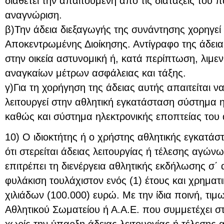
διαθέτει την απαιτούμενη από τις διατάξεις του 
αναγνώριση.
β)Την άδεια διεξαγωγής της συνάντησης χορηγεί
Αποκεντρωμένης Διοίκησης. Αντίγραφο της άδειας
στην οικεία αστυνομική ή, κατά περίπτωση, λιμε
αναγκαίων μέτρων ασφάλειας και τάξης.
γ)Για τη χορήγηση της άδειας αυτής απαιτείται να
λειτουργεί στην αθλητική εγκατάσταση σύστημα ηλ
καθώς και σύστημα ηλεκτρονικής εποπτείας του
10) Ο ιδιοκτήτης ή ο χρήστης αθλητικής εγκατά
ότι στερείται άδειας λειτουργίας ή τέλεσης αγών
επιτρέπει τη διενέργεια αθλητικής εκδήλωσης σ΄ α
φυλάκιση τουλάχιστον ενός (1) έτους και χρηματ
χιλιάδων (100.000) ευρώ. Με την ίδια ποινή, τιμ
Αθλητικού Σωματείου ή Α.Α.Ε. που συμμετέχει σ
χωρίς την ύπαρξη άδειας λειτουργίας ή τέλεσης