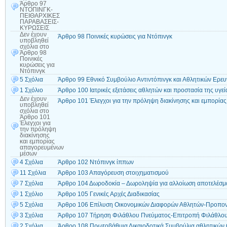
Άρθρο 97
ΝΤΟΠΙΝΓΚ-
ΠΕΙΘΑΡΧΙΚΕΣ
ΠΑΡΑΒΑΣΕΙΣ-
ΚΥΡΩΣΕΙΣ
Δεν έχουν
Άρθρο 98 Ποινικές κυρώσεις για Ντόπινγκ
υποβληθεί
σχόλια
στο
Άρθρο 98
Ποινικές
κυρώσεις για
Ντόπινγκ
5 Σχόλια
Άρθρο 99 Εθνικό Συμβούλιο Αντιντόπινγκ και Αθλητικών Ερε
1 Σχόλιο
Άρθρο 100 Ιατρικές εξετάσεις αθλητών και προστασία της υγεί
Δεν έχουν
Άρθρο 101 Έλεγχοι για την πρόληψη διακίνησης και εμπορί
υποβληθεί
σχόλια
στο
Άρθρο 101
Έλεγχοι για
την πρόληψη
διακίνησης
και εμπορίας
απαγορευμένων
μέσων
4 Σχόλια
Άρθρο 102 Ντόπινγκ ίππων
11 Σχόλια
Άρθρο 103 Απαγόρευση στοιχηματισμού
7 Σχόλια
Άρθρο 104 Δωροδοκία – Δωροληψία για αλλοίωση αποτελέσμ
1 Σχόλιο
Άρθρο 105 Γενικές Αρχές Διαδικασίας
5 Σχόλια
Άρθρο 106 Επίλυση Οικονομικών Διαφορών Αθλητών-Προπονη
3 Σχόλια
Άρθρο 107 Τήρηση Φιλάθλου Πνεύματος-Επιτροπή Φιλάθλο
2 Σχόλια
Άρθρο 108 Πρωτοβάθμια Δικαιοδοτικά Συμβούλια αθλητικών