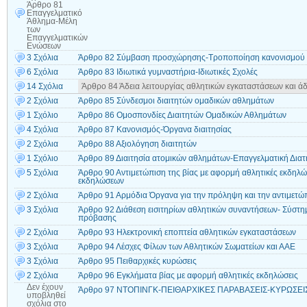
Άρθρο 81
Επαγγελματικό
Άθλημα-Μέλη
των
Επαγγελματικών
Ενώσεων
3 Σχόλια
Άρθρο 82 Σύμβαση προσχώρησης-Τροποποίηση κανονισμού
6 Σχόλια
Άρθρο 83 Ιδιωτικά γυμναστήρια-Ιδιωτικές Σχολές
14 Σχόλια
Άρθρο 84 Άδεια λειτουργίας αθλητικών εγκαταστάσεων και ά
2 Σχόλια
Άρθρο 85 Σύνδεσμοι διαιτητών ομαδικών αθλημάτων
1 Σχόλιο
Άρθρο 86 Ομοσπονδίες Διαιτητών Ομαδικών Αθλημάτων
4 Σχόλια
Άρθρο 87 Κανονισμός-Όργανα διαιτησίας
2 Σχόλια
Άρθρο 88 Αξιολόγηση διαιτητών
1 Σχόλιο
Άρθρο 89 Διαιτησία ατομικών αθλημάτων-Επαγγελματική Διατ
5 Σχόλια
Άρθρο 90 Αντιμετώπιση της βίας με αφορμή αθλητικές εκδηλ
εκδηλώσεων
2 Σχόλια
Άρθρο 91 Αρμόδια Όργανα για την πρόληψη και την αντιμετώπ
3 Σχόλια
Άρθρο 92 Διάθεση εισιτηρίων αθλητικών συναντήσεων- Σύστημα
πρόβασης
2 Σχόλια
Άρθρο 93 Ηλεκτρονική εποπτεία αθλητικών εγκαταστάσεων
3 Σχόλια
Άρθρο 94 Λέσχες Φίλων των Αθλητικών Σωματείων και ΑΑΕ
3 Σχόλια
Άρθρο 95 Πειθαρχικές κυρώσεις
2 Σχόλια
Άρθρο 96 Εγκλήματα βίας με αφορμή αθλητικές εκδηλώσεις
Δεν έχουν
Άρθρο 97 ΝΤΟΠΙΝΓΚ-ΠΕΙΘΑΡΧΙΚΕΣ ΠΑΡΑΒΑΣΕΙΣ-ΚΥΡΩΣΕΙ
υποβληθεί
σχόλια
στο