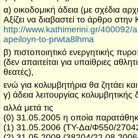
α) οικοδομική άδεια (με σχέδια αρχι
Αξίζει να διαβαστεί το άρθρο στη
http://www.kathimerini.gr/400092/a
apeiloyn-to-prwta8lhma
β) πιστοποιητικό ενεργητικής πυρ
(δεν απαιτείται για υπαίθριες αθλη
θεατές),
ενώ για κολυμβητήρια θα ζητάει και
γ) άδεια λειτουργίας κολυμβητικής
αλλά μετά τις
(0) 31.05.2005 η οποία παρατάθη
(1) 31.05.2006 (ΤΥ-Δα/Φ550/2704
(2) 31.05.2009 (38204/22.08.200