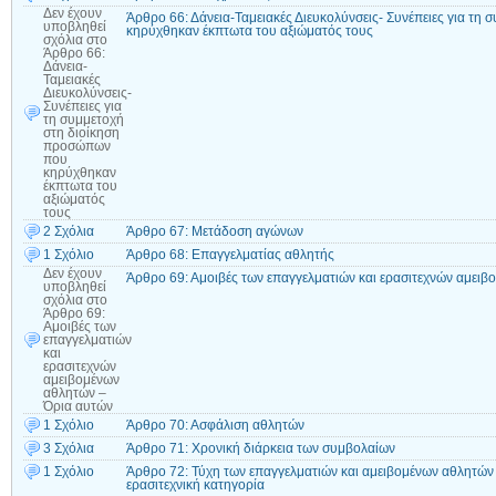
Δεν έχουν
Άρθρο 66: Δάνεια-Ταμειακές Διευκολύνσεις- Συνέπειες για τ
υποβληθεί
κηρύχθηκαν έκπτωτα του αξιώματός τους
σχόλια
στο
Άρθρο 66:
Δάνεια-
Ταμειακές
Διευκολύνσεις-
Συνέπειες για
τη συμμετοχή
στη διοίκηση
προσώπων
που
κηρύχθηκαν
έκπτωτα του
αξιώματός
τους
2 Σχόλια
Άρθρο 67: Μετάδοση αγώνων
1 Σχόλιο
Άρθρο 68: Επαγγελματίας αθλητής
Δεν έχουν
Άρθρο 69: Αμοιβές των επαγγελματιών και ερασιτεχνών αμει
υποβληθεί
σχόλια
στο
Άρθρο 69:
Αμοιβές των
επαγγελματιών
και
ερασιτεχνών
αμειβομένων
αθλητών –
Όρια αυτών
1 Σχόλιο
Άρθρο 70: Ασφάλιση αθλητών
3 Σχόλια
Άρθρο 71: Χρονική διάρκεια των συμβολαίων
1 Σχόλιο
Άρθρο 72: Τύχη των επαγγελματιών και αμειβομένων αθλητών
ερασιτεχνική κατηγορία