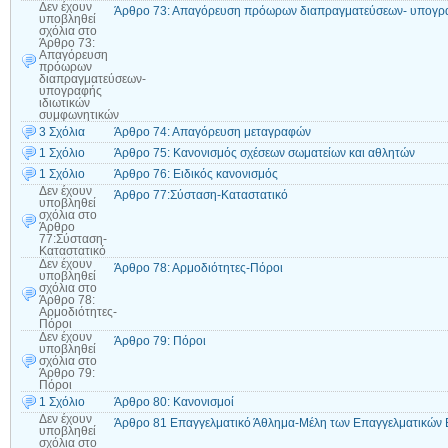
Δεν έχουν
Άρθρο 73: Απαγόρευση πρόωρων διαπραγματεύσεων- υπογρα
υποβληθεί
σχόλια
στο
Άρθρο 73:
Απαγόρευση
πρόωρων
διαπραγματεύσεων-
υπογραφής
ιδιωτικών
συμφωνητικών
3 Σχόλια
Άρθρο 74: Απαγόρευση μεταγραφών
1 Σχόλιο
Άρθρο 75: Κανονισμός σχέσεων σωματείων και αθλητών
1 Σχόλιο
Άρθρο 76: Ειδικός κανονισμός
Δεν έχουν
Άρθρο 77:Σύσταση-Καταστατικό
υποβληθεί
σχόλια
στο
Άρθρο
77:Σύσταση-
Καταστατικό
Δεν έχουν
Άρθρο 78: Αρμοδιότητες-Πόροι
υποβληθεί
σχόλια
στο
Άρθρο 78:
Αρμοδιότητες-
Πόροι
Δεν έχουν
Άρθρο 79: Πόροι
υποβληθεί
σχόλια
στο
Άρθρο 79:
Πόροι
1 Σχόλιο
Άρθρο 80: Κανονισμοί
Δεν έχουν
Άρθρο 81 Επαγγελματικό Άθλημα-Μέλη των Επαγγελματικών
υποβληθεί
σχόλια
στο