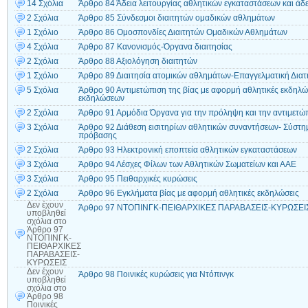
14 Σχόλια
Άρθρο 84 Άδεια λειτουργίας αθλητικών εγκαταστάσεων και άδ
2 Σχόλια
Άρθρο 85 Σύνδεσμοι διαιτητών ομαδικών αθλημάτων
1 Σχόλιο
Άρθρο 86 Ομοσπονδίες Διαιτητών Ομαδικών Αθλημάτων
4 Σχόλια
Άρθρο 87 Κανονισμός-Όργανα διαιτησίας
2 Σχόλια
Άρθρο 88 Αξιολόγηση διαιτητών
1 Σχόλιο
Άρθρο 89 Διαιτησία ατομικών αθλημάτων-Επαγγελματική Διατ
5 Σχόλια
Άρθρο 90 Αντιμετώπιση της βίας με αφορμή αθλητικές εκδηλ
εκδηλώσεων
2 Σχόλια
Άρθρο 91 Αρμόδια Όργανα για την πρόληψη και την αντιμετώπ
3 Σχόλια
Άρθρο 92 Διάθεση εισιτηρίων αθλητικών συναντήσεων- Σύστημα
πρόβασης
2 Σχόλια
Άρθρο 93 Ηλεκτρονική εποπτεία αθλητικών εγκαταστάσεων
3 Σχόλια
Άρθρο 94 Λέσχες Φίλων των Αθλητικών Σωματείων και ΑΑΕ
3 Σχόλια
Άρθρο 95 Πειθαρχικές κυρώσεις
2 Σχόλια
Άρθρο 96 Εγκλήματα βίας με αφορμή αθλητικές εκδηλώσεις
Δεν έχουν
Άρθρο 97 ΝΤΟΠΙΝΓΚ-ΠΕΙΘΑΡΧΙΚΕΣ ΠΑΡΑΒΑΣΕΙΣ-ΚΥΡΩΣΕΙ
υποβληθεί
σχόλια
στο
Άρθρο 97
ΝΤΟΠΙΝΓΚ-
ΠΕΙΘΑΡΧΙΚΕΣ
ΠΑΡΑΒΑΣΕΙΣ-
ΚΥΡΩΣΕΙΣ
Δεν έχουν
Άρθρο 98 Ποινικές κυρώσεις για Ντόπινγκ
υποβληθεί
σχόλια
στο
Άρθρο 98
Ποινικές