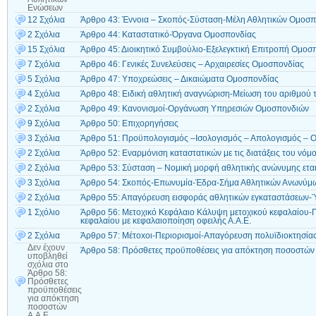
Ενώσεων
12 Σχόλια
Άρθρο 43: Έννοια – Σκοπός-Σύσταση-Μέλη Αθλητικών Ομοσ
2 Σχόλια
Άρθρο 44: Καταστατικό-Όργανα Ομοσπονδίας
15 Σχόλια
Άρθρο 45: Διοικητικό Συμβούλιο-Εξελεγκτική Επιτροπή Ομοσ
7 Σχόλια
Άρθρο 46: Γενικές Συνελεύσεις – Αρχαιρεσίες Ομοσπονδίας
5 Σχόλια
Άρθρο 47: Υποχρεώσεις – Δικαιώματα Ομοσπονδίας
4 Σχόλια
Άρθρο 48: Ειδική αθλητική αναγνώριση-Μείωση του αριθμού 
2 Σχόλια
Άρθρο 49: Κανονισμοί-Οργάνωση Υπηρεσιών Ομοσπονδιών
9 Σχόλια
Άρθρο 50: Επιχορηγήσεις
3 Σχόλια
Άρθρο 51: Προϋπολογισμός –Ισολογισμός – Απολογισμός – Ο
2 Σχόλια
Άρθρο 52: Εναρμόνιση καταστατικών με τις διατάξεις του νόμ
2 Σχόλια
Άρθρο 53: Σύσταση – Νομική μορφή αθλητικής ανώνυμης εται
3 Σχόλια
Άρθρο 54: Σκοπός-Επωνυμία-Έδρα-Σήμα Αθλητικών Ανωνύμω
2 Σχόλια
Άρθρο 55: Απαγόρευση εισφοράς αθλητικών εγκαταστάσεων-Ύ
1 Σχόλιο
Άρθρο 56: Μετοχικό Κεφάλαιο Κάλυψη μετοχικού κεφαλαίου
κεφαλαίου με κεφαλαιοποίηση οφειλής Α.Α.Ε.
2 Σχόλια
Άρθρο 57: Mέτοxοι-Περιορισμοί-Απαγόρευση πολυϊδιοκτησία
Δεν έχουν
Άρθρο 58: Πρόσθετες προϋποθέσεις για απόκτηση ποσοστών 
υποβληθεί
σχόλια
στο
Άρθρο 58:
Πρόσθετες
προϋποθέσεις
για απόκτηση
ποσοστών
Α.Α.Ε.