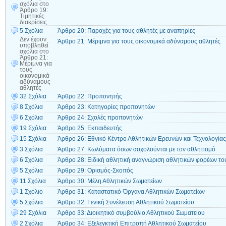
σχόλια
στο
Άρθρο 19:
Τιμητικές
διακρίσεις
5 Σχόλια
Άρθρο 20: Παροχές για τους αθλητές με αναπηρίες
Δεν έχουν
Άρθρο 21: Μέριμνα για τους οικονομικά αδύναμους αθλητές
υποβληθεί
σχόλια
στο
Άρθρο 21:
Μέριμνα για
τους
οικονομικά
αδύναμους
αθλητές
32 Σχόλια
Άρθρο 22: Προπονητής
8 Σχόλια
Άρθρο 23: Κατηγορίες προπονητών
6 Σχόλια
Άρθρο 24: Σχολές προπονητών
19 Σχόλια
Άρθρο 25: Εκπαιδευτής
15 Σχόλια
Άρθρο 26: Εθνικό Κέντρο Αθλητικών Ερευνών και Τεχνολογίας
3 Σχόλια
Άρθρο 27: Κωλύματα όσων ασχολούνται με τον αθλητισμό
6 Σχόλια
Άρθρο 28: Ειδική αθλητική αναγνώριση αθλητικών φορέων το
5 Σχόλια
Άρθρο 29: Ορισμός-Σκοπός
11 Σχόλια
Άρθρο 30: Μέλη Αθλητικών Σωματείων
1 Σχόλιο
Άρθρο 31: Καταστατικό-Όργανα Αθλητικών Σωματείων
5 Σχόλια
Άρθρο 32: Γενική Συνέλευση Αθλητικού Σωματείου
29 Σχόλια
Άρθρο 33: Διοικητικό συμβούλιο Αθλητικού Σωματείου
2 Σχόλια
Άρθρο 34: Εξελεγκτική Επιτροπή Αθλητικού Σωματείου