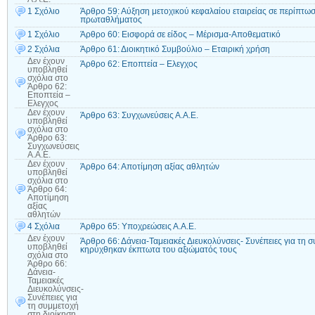
1 Σχόλιο
Άρθρο 59: Αύξηση μετοχικού κεφαλαίου εταιρείας σε περίπτω
πρωταθλήματος
1 Σχόλιο
Άρθρο 60: Εισφορά σε είδος – Μέρισμα-Αποθεματικό
2 Σχόλια
Άρθρο 61: Διοικητικό Συμβούλιο – Εταιρική χρήση
Δεν έχουν
Άρθρο 62: Εποπτεία – Ελεγχος
υποβληθεί
σχόλια
στο
Άρθρο 62:
Εποπτεία –
Ελεγχος
Δεν έχουν
Άρθρο 63: Συγχωνεύσεις Α.Α.Ε.
υποβληθεί
σχόλια
στο
Άρθρο 63:
Συγχωνεύσεις
Α.Α.Ε.
Δεν έχουν
Άρθρο 64: Αποτίμηση αξίας αθλητών
υποβληθεί
σχόλια
στο
Άρθρο 64:
Αποτίμηση
αξίας
αθλητών
4 Σχόλια
Άρθρο 65: Υποχρεώσεις Α.Α.Ε.
Δεν έχουν
Άρθρο 66: Δάνεια-Ταμειακές Διευκολύνσεις- Συνέπειες για τ
υποβληθεί
κηρύχθηκαν έκπτωτα του αξιώματός τους
σχόλια
στο
Άρθρο 66:
Δάνεια-
Ταμειακές
Διευκολύνσεις-
Συνέπειες για
τη συμμετοχή
στη διοίκηση