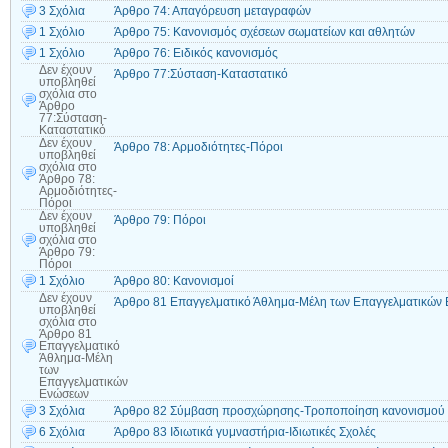
3 Σχόλια
Άρθρο 74: Απαγόρευση μεταγραφών
1 Σχόλιο
Άρθρο 75: Κανονισμός σχέσεων σωματείων και αθλητών
1 Σχόλιο
Άρθρο 76: Ειδικός κανονισμός
Δεν έχουν
Άρθρο 77:Σύσταση-Καταστατικό
υποβληθεί
σχόλια
στο
Άρθρο
77:Σύσταση-
Καταστατικό
Δεν έχουν
Άρθρο 78: Αρμοδιότητες-Πόροι
υποβληθεί
σχόλια
στο
Άρθρο 78:
Αρμοδιότητες-
Πόροι
Δεν έχουν
Άρθρο 79: Πόροι
υποβληθεί
σχόλια
στο
Άρθρο 79:
Πόροι
1 Σχόλιο
Άρθρο 80: Κανονισμοί
Δεν έχουν
Άρθρο 81 Επαγγελματικό Άθλημα-Μέλη των Επαγγελματικών
υποβληθεί
σχόλια
στο
Άρθρο 81
Επαγγελματικό
Άθλημα-Μέλη
των
Επαγγελματικών
Ενώσεων
3 Σχόλια
Άρθρο 82 Σύμβαση προσχώρησης-Τροποποίηση κανονισμού
6 Σχόλια
Άρθρο 83 Ιδιωτικά γυμναστήρια-Ιδιωτικές Σχολές