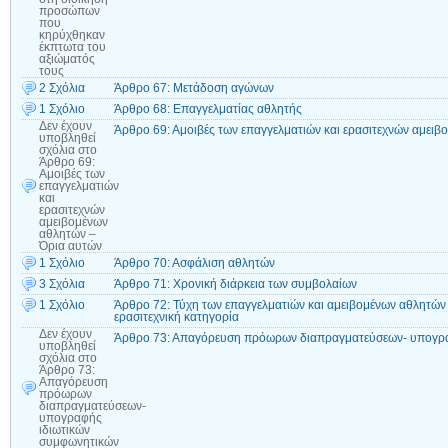
προσώπων
που
κηρύχθηκαν
έκπτωτα του
αξιώματός
τους
2 Σχόλια
Άρθρο 67: Μετάδοση αγώνων
1 Σχόλιο
Άρθρο 68: Επαγγελματίας αθλητής
Δεν έχουν
Άρθρο 69: Αμοιβές των επαγγελματιών και ερασιτεχνών αμει
υποβληθεί
σχόλια
στο
Άρθρο 69:
Αμοιβές των
επαγγελματιών
και
ερασιτεχνών
αμειβομένων
αθλητών –
Όρια αυτών
1 Σχόλιο
Άρθρο 70: Ασφάλιση αθλητών
3 Σχόλια
Άρθρο 71: Χρονική διάρκεια των συμβολαίων
1 Σχόλιο
Άρθρο 72: Τύχη των επαγγελματιών και αμειβομένων αθλητών
ερασιτεχνική κατηγορία
Δεν έχουν
Άρθρο 73: Απαγόρευση πρόωρων διαπραγματεύσεων- υπογρα
υποβληθεί
σχόλια
στο
Άρθρο 73:
Απαγόρευση
πρόωρων
διαπραγματεύσεων-
υπογραφής
ιδιωτικών
συμφωνητικών