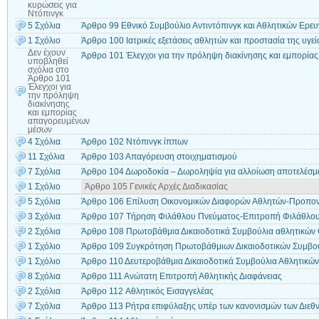
κυρώσεις για
Ντόπινγκ
5 Σχόλια
Άρθρο 99 Εθνικό Συμβούλιο Αντιντόπινγκ και Αθλητικών Ερε
1 Σχόλιο
Άρθρο 100 Ιατρικές εξετάσεις αθλητών και προστασία της υγεί
Δεν έχουν
Άρθρο 101 Έλεγχοι για την πρόληψη διακίνησης και εμπορί
υποβληθεί
σχόλια
στο
Άρθρο 101
Έλεγχοι για
την πρόληψη
διακίνησης
και εμπορίας
απαγορευμένων
μέσων
4 Σχόλια
Άρθρο 102 Ντόπινγκ ίππων
11 Σχόλια
Άρθρο 103 Απαγόρευση στοιχηματισμού
7 Σχόλια
Άρθρο 104 Δωροδοκία – Δωροληψία για αλλοίωση αποτελέσμ
1 Σχόλιο
Άρθρο 105 Γενικές Αρχές Διαδικασίας
5 Σχόλια
Άρθρο 106 Επίλυση Οικονομικών Διαφορών Αθλητών-Προπονη
3 Σχόλια
Άρθρο 107 Τήρηση Φιλάθλου Πνεύματος-Επιτροπή Φιλάθλο
2 Σχόλια
Άρθρο 108 Πρωτοβάθμια Δικαιοδοτικά Συμβούλια αθλητικών
1 Σχόλιο
Άρθρο 109 Συγκρότηση Πρωτοβάθμιων Δικαιοδοτικών Συμβ
1 Σχόλιο
Άρθρο 110 Δευτεροβάθμια Δικαιοδοτικά Συμβούλια Αθλητικ
8 Σχόλια
Άρθρο 111 Ανώτατη Επιτροπή Αθλητικής Διαφάνειας
2 Σχόλια
Άρθρο 112 Aθλητικός Eισαγγελέας
7 Σχόλια
Άρθρο 113 Ρήτρα επιφύλαξης υπέρ των κανονισμών των Διε