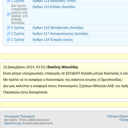
1 Σχόλιο
Άρθρο 114 Αθλητικός τύπος
Δεν έχουν
Άρθρο 115 Ειδικές διατάξεις
υποβληθεί
σχόλια
στο
Άρθρο 115
Ειδικές
διατάξεις
5 Σχόλια
Άρθρο 116 Μεταβατικές διατάξεις
2 Σχόλια
Άρθρο 117 Καταργούμενες Διατάξεις
2 Σχόλια
Άρθρο 118 Έναρξη ισχύος
10 Δεκεμβρίου 2014, 03:53 |
Βασίλης Μηνούδης
Είναι ρήτρα υποχρεωτικής υπαγωγής σε ΕΕΟΔΑΠ δηλαδή ρήτρα διαιτησίας ή ελεύ
Θα πρέπει να το αναφέρει ο Κανονισμός της εκάστοτε ένωσης ή Ομοσπονδίας;
Δεν μας καλύπτει η αναφορά στους Κανονισμούς Σχέσεων Αθλητών-ΑΑΕ του άρθ
Παρακαλώ ζητώ διευκρίνηση.
Υπουργείο Πολιτισμού
Πολιτική Προ
Δικτυακός Τόπος Διαβουλεύσεων
Πολιτι
OpenGov.gr
Ανοικτή Διακυβέρνηση