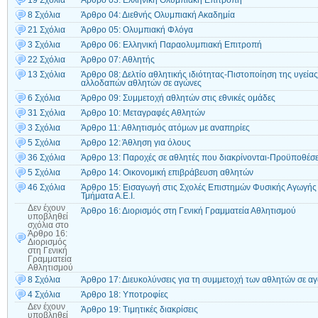
19 Σχόλια
Άρθρο 03: Ελληνική Ολυμπιακή Επιτροπή
8 Σχόλια
Άρθρο 04: Διεθνής Ολυμπιακή Ακαδημία
21 Σχόλια
Άρθρο 05: Ολυμπιακή Φλόγα
3 Σχόλια
Άρθρο 06: Ελληνική Παραολυμπιακή Επιτροπή
22 Σχόλια
Άρθρο 07: Αθλητής
13 Σχόλια
Άρθρο 08: Δελτίο αθλητικής ιδιότητας-Πιστοποίηση της υγεί
αλλοδαπών αθλητών σε αγώνες
6 Σχόλια
Άρθρο 09: Συμμετοχή αθλητών στις εθνικές ομάδες
31 Σχόλια
Άρθρο 10: Μεταγραφές Αθλητών
3 Σχόλια
Άρθρο 11: Αθλητισμός ατόμων με αναπηρίες
5 Σχόλια
Άρθρο 12: Άθληση για όλους
36 Σχόλια
Άρθρο 13: Παροχές σε αθλητές που διακρίνονται-Προϋποθέσε
5 Σχόλια
Άρθρο 14: Οικονομική επιβράβευση αθλητών
46 Σχόλια
Άρθρο 15: Εισαγωγή στις Σχολές Επιστημών Φυσικής Αγωγής 
Τμήματα Α.Ε.Ι.
Δεν έχουν
Άρθρο 16: Διορισμός στη Γενική Γραμματεία Αθλητισμού
υποβληθεί
σχόλια
στο
Άρθρο 16:
Διορισμός
στη Γενική
Γραμματεία
Αθλητισμού
8 Σχόλια
Άρθρο 17: Διευκολύνσεις για τη συμμετοχή των αθλητών σε α
4 Σχόλια
Άρθρο 18: Υποτροφίες
Δεν έχουν
Άρθρο 19: Τιμητικές διακρίσεις
υποβληθεί