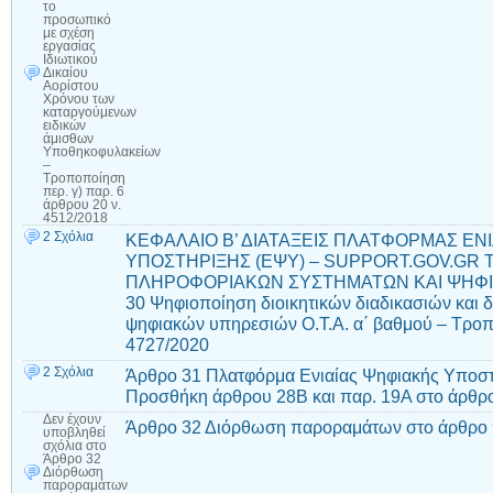
το
προσωπικό
με σχέση
εργασίας
Ιδιωτικού
Δικαίου
Αορίστου
Χρόνου των
καταργούμενων
ειδικών
άμισθων
Υποθηκοφυλακείων
–
Τροποποίηση
περ. γ) παρ. 6
άρθρου 20 ν.
4512/2018
2 Σχόλια
ΚΕΦΑΛΑΙΟ Β’ ΔΙΑΤΑΞΕΙΣ ΠΛΑΤΦΟΡΜΑΣ ΕΝ
ΥΠΟΣΤΗΡΙΞΗΣ (ΕΨΥ) – SUPPORT.GOV.GR 
ΠΛΗΡΟΦΟΡΙΑΚΩΝ ΣΥΣΤΗΜΑΤΩΝ ΚΑΙ ΨΗΦΙ
30 Ψηφιοποίηση διοικητικών διαδικασιών και 
ψηφιακών υπηρεσιών Ο.Τ.Α. α΄ βαθμού – Τρο
4727/2020
2 Σχόλια
Άρθρο 31 Πλατφόρμα Ενιαίας Ψηφιακής Υποστή
Προσθήκη άρθρου 28Β και παρ. 19Α στο άρθρο
Δεν έχουν
Άρθρο 32 Διόρθωση παροραμάτων στο άρθρο 9
υποβληθεί
σχόλια
στο
Άρθρο 32
Διόρθωση
παροραμάτων