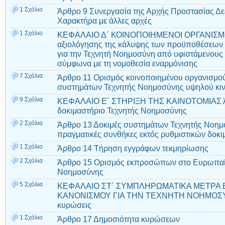
1 Σχόλιο
Άρθρο 9 Συνεργασία της Αρχής Προστασίας 
Χαρακτήρα με άλλες αρχές
1 Σχόλιο
ΚΕΦΑΛΑΙΟ Δ΄ ΚΟΙΝΟΠΟΙΗΜΕΝΟΙ ΟΡΓΑΝΙΣΜΟΙ 
αξιολόγησης της κάλυψης των προϋποθέσεων 
για την Τεχνητή Νοημοσύνη από υφιστάμενους
σύμφωνα με τη νομοθεσία εναρμόνισης
7 Σχόλια
Άρθρο 11 Ορισμός κοινοποιημένου οργανισμού
συστημάτων Τεχνητής Νοημοσύνης υψηλού κι
9 Σχόλια
ΚΕΦΑΛΑΙΟ Ε΄ ΣΤΗΡΙΞΗ ΤΗΣ ΚΑΙΝΟΤΟΜΙΑΣ Άρ
δοκιμαστήριο Τεχνητής Νοημοσύνης
2 Σχόλια
Άρθρο 13 Δοκιμές συστημάτων Τεχνητής Νοημ
πραγματικές συνθήκες εκτός ρυθμιστικών δοκ
1 Σχόλιο
Άρθρο 14 Τήρηση εγγράφων τεκμηρίωσης
2 Σχόλια
Άρθρο 15 Ορισμός εκπροσώπων στο Ευρωπαϊκ
Νοημοσύνης
5 Σχόλια
ΚΕΦΑΛΑΙΟ ΣΤ΄ ΣΥΜΠΛΗΡΩΜΑΤΙΚΑ ΜΕΤΡΑ
ΚΑΝΟΝΙΣΜΟΥ ΓΙΑ ΤΗΝ ΤΕΧΝΗΤΗ ΝΟΗΜΟΣΥΝΗ
κυρώσεις
1 Σχόλιο
Άρθρο 17 Δημοσιότητα κυρώσεων