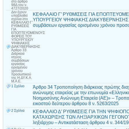
στο άρθρο
98Δ του ν.
4727/2020
Δεν έχουν
ΚΕΦΑΛΑΙΟ Γ’ ΡΥΘΜΙΣΕΙΣ ΓΙΑ ΕΠΟΠΤΕΥΟΜ
υποβληθεί
ΥΠΟΥΡΓΕΙΟΥ ΨΗΦΙΑΚΗΣ ΔΙΑΚΥΒΕΡΝΗΣΗΣ Άρθ
σχόλια
στο
ΚΕΦΑΛΑΙΟ Γ’
συμβάσεων εργασίας ορισμένου χρόνου προσω
ΡΥΘΜΙΣΕΙΣ
ΓΙΑ
ΕΠΟΠΤΕΥΟΜΕΝΟΥΣ
ΦΟΡΕΙΣ ΤΟΥ
ΥΠΟΥΡΓΕΙΟΥ
ΨΗΦΙΑΚΗΣ
ΔΙΑΚΥΒΕΡΝΗΣΗΣ
Άρθρο 33
Διάρκεια
ισχύος
συμβάσεων
εργασίας
ορισμένου
χρόνου
προσωπικού
της Η.ΔΥ.Κ.Α.
Μ.Α.Ε.
1 Σχόλιο
Άρθρο 34 Τροποποίηση διάρκειας πρώτης διαχ
ανώνυμης εταιρείας με την επωνυμία «Ελληνικ
Νοημοσύνης Ανώνυμη Εταιρεία (ΑE)» – Τροπ
εικοστού δεύτερου άρθρου 8 ν. 5263/2025
2 Σχόλια
ΚΕΦΑΛΑΙΟ Δ’ ΡΥΘΜΙΣΕΙΣ ΓΙΑ ΤΗΝ ΨΗΦΙΟΠΟ
ΚΑΤΑΧΩΡΙΣΗΣ ΤΩΝ ΛΗΞΙΑΡΧΙΚΩΝ ΓΕΓΟΝΟΤΩ
ληξιάρχου – Αντικατάσταση άρθρου 4 ν. 344/1