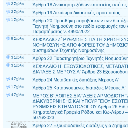
2 Σχόλια
Άρθρο 18 Ανάκτηση εξόδων εποπτείας από τις 
3 Σχόλια
Άρθρο 19 Δικαίωμα δικαστικής προστασίας
1 Σχόλιο
Άρθρο 20 Προσθήκη παραβάσεων των διατάξεω
Τεχνητή Νοημοσύνη στο πεδίο εφαρμογής του 
Παραρτήματος ν. 4990/2022
9 Σχόλια
ΚΕΦΑΛΑΙΟ Ζ΄ ΡΥΘΜΙΣΕΙΣ ΓΙΑ ΤΗ ΧΡΗΣΗ 
ΝΟΗΜΟΣΥΝΗΣ ΑΠΟ ΦΟΡΕΙΣ ΤΟΥ ΔΗΜΟΣΙΟΥ
συστημάτων Τεχνητής Νοημοσύνης
3 Σχόλια
Άρθρο 22 Παρατηρητήριο Τεχνητής Νοημοσύν
3 Σχόλια
ΚΕΦΑΛΑΙΟ Η΄ ΕΞΟΥΣΙΟΔΟΤΙΚΕΣ, ΜΕΤΑΒΑΤ
ΔΙΑΤΑΞΕΙΣ ΜΕΡΟΥΣ Α΄ Άρθρο 23 Εξουσιοδοτικέ
4 Σχόλια
Άρθρο 24 Μεταβατικές διατάξεις Μέρους Α΄
1 Σχόλιο
Άρθρο 25 Καταργούμενες διατάξεις Μέρους Α΄
4 Σχόλια
ΜΕΡΟΣ Β΄ ΛΟΙΠΕΣ ΔΙΑΤΑΞΕΙΣ ΑΡΜΟΔΙΟΤΗ
ΔΙΑΚΥΒΕΡΝΗΣΗΣ ΚΑΙ ΥΠΟΥΡΓΕΙΟΥ ΕΣΩΤΕΡ
ΡΥΘΜΙΣΕΙΣ ΚΤΗΜΑΤΟΛΟΓΙΟΥ Άρθρο 26 Ειδικές
Κτηματολογικά Γραφεία Ρόδου και Κω-Λέρου 
5076/2023
Δεν έχουν
Άρθρο 27 Εξουσιοδοτικές διατάξεις για ζητήμ
υποβληθεί