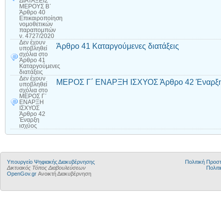
ΔΙΑΤΑΞΕΙΣ
ΜΕΡΟΥΣ Β΄
Άρθρο 40
Επικαιροποίηση
νομοθετικών
παραπομπών
ν. 4727/2020
Δεν έχουν
Άρθρο 41 Καταργούμενες διατάξεις
υποβληθεί
σχόλια
στο
Άρθρο 41
Καταργούμενες
διατάξεις
Δεν έχουν
ΜΕΡΟΣ Γ΄ ΕΝΑΡΞΗ ΙΣΧΥΟΣ Άρθρο 42 Έναρξη
υποβληθεί
σχόλια
στο
ΜΕΡΟΣ Γ΄
ΕΝΑΡΞΗ
ΙΣΧΥΟΣ
Άρθρο 42
Έναρξη
ισχύος
Υπουργείο Ψηφιακής Διακυβέρνησης
Πολιτική Προ
Δικτυακός Τόπος Διαβουλεύσεων
Πολιτι
OpenGov.gr
Ανοικτή Διακυβέρνηση