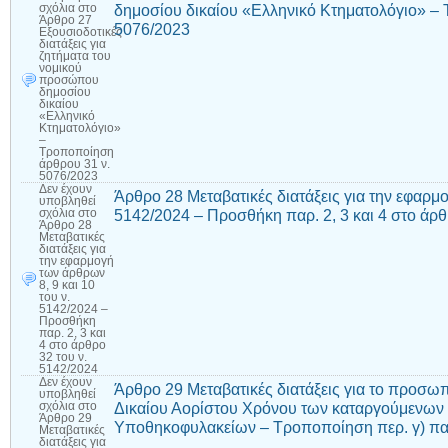
δημοσίου δικαίου «Ελληνικό Κτηματολόγιο» –
σχόλια
στο
Άρθρο 27
5076/2023
Εξουσιοδοτικές
διατάξεις για
ζητήματα του
νομικού
προσώπου
δημοσίου
δικαίου
«Ελληνικό
Κτηματολόγιο»
–
Τροποποίηση
άρθρου 31 ν.
5076/2023
Δεν έχουν
Άρθρο 28 Μεταβατικές διατάξεις για την εφαρμο
υποβληθεί
5142/2024 – Προσθήκη παρ. 2, 3 και 4 στο άρθ
σχόλια
στο
Άρθρο 28
Μεταβατικές
διατάξεις για
την εφαρμογή
των άρθρων
8, 9 και 10
του ν.
5142/2024 –
Προσθήκη
παρ. 2, 3 και
4 στο άρθρο
32 του ν.
5142/2024
Δεν έχουν
Άρθρο 29 Μεταβατικές διατάξεις για το προσωπ
υποβληθεί
Δικαίου Αορίστου Χρόνου των καταργούμενων 
σχόλια
στο
Άρθρο 29
Υποθηκοφυλακείων – Τροποποίηση περ. γ) παρ
Μεταβατικές
διατάξεις για