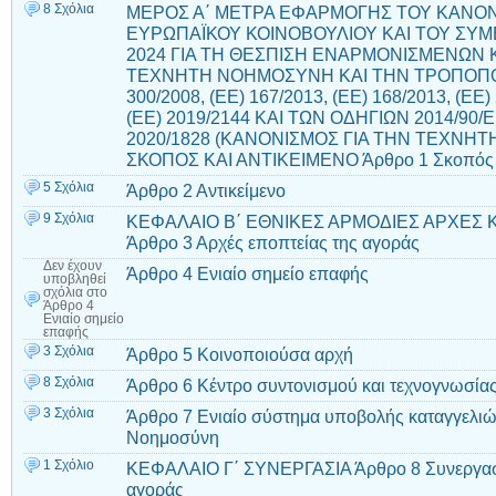
8 Σχόλια
ΜΕΡΟΣ Α΄ ΜΕΤΡΑ ΕΦΑΡΜΟΓΗΣ ΤΟΥ ΚΑΝΟΝΙ
ΕΥΡΩΠΑΪΚΟΥ ΚΟΙΝΟΒΟΥΛΙΟΥ ΚΑΙ ΤΟΥ ΣΥΜΒ
2024 ΓΙΑ ΤΗ ΘΕΣΠΙΣΗ ΕΝΑΡΜΟΝΙΣΜΕΝΩΝ
ΤΕΧΝΗΤΗ ΝΟΗΜΟΣΥΝΗ ΚΑΙ ΤΗΝ ΤΡΟΠΟΠΟ
300/2008, (ΕΕ) 167/2013, (ΕΕ) 168/2013, (ΕΕ)
(ΕΕ) 2019/2144 ΚΑΙ ΤΩΝ ΟΔΗΓΙΩΝ 2014/90/ΕΕ
2020/1828 (ΚΑΝΟΝΙΣΜΟΣ ΓΙΑ ΤΗΝ ΤΕΧΝΗ
ΣΚΟΠΟΣ ΚΑΙ ΑΝΤΙΚΕΙΜΕΝΟ Άρθρο 1 Σκοπός
5 Σχόλια
Άρθρο 2 Αντικείμενο
9 Σχόλια
ΚΕΦΑΛΑΙΟ Β΄ ΕΘΝΙΚΕΣ ΑΡΜΟΔΙΕΣ ΑΡΧΕΣ 
Άρθρο 3 Αρχές εποπτείας της αγοράς
Δεν έχουν
Άρθρο 4 Ενιαίο σημείο επαφής
υποβληθεί
σχόλια
στο
Άρθρο 4
Ενιαίο σημείο
επαφής
3 Σχόλια
Άρθρο 5 Κοινοποιούσα αρχή
8 Σχόλια
Άρθρο 6 Κέντρο συντονισμού και τεχνογνωσίας
3 Σχόλια
Άρθρο 7 Ενιαίο σύστημα υποβολής καταγγελιών
Νοημοσύνη
1 Σχόλιο
ΚΕΦΑΛΑΙΟ Γ΄ ΣΥΝΕΡΓΑΣΙΑ Άρθρο 8 Συνεργασί
αγοράς