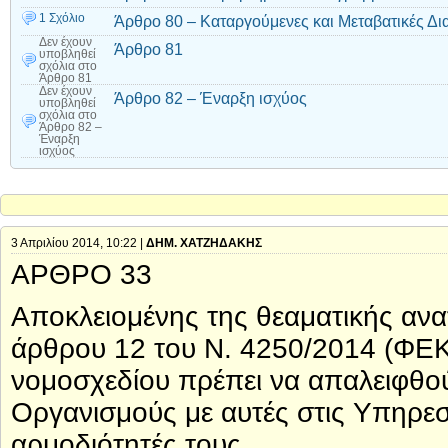
1 Σχόλιο
Άρθρο 80 – Καταργούμενες και Μεταβατικές Δια
Δεν έχουν
Άρθρο 81
υποβληθεί
σχόλια
στο
Άρθρο 81
Δεν έχουν
Άρθρο 82 – Έναρξη ισχύος
υποβληθεί
σχόλια
στο
Άρθρο 82 –
Έναρξη
ισχύος
3 Απριλίου 2014, 10:22 |
ΔΗΜ. ΧΑΤΖΗΔΑΚΗΣ
ΑΡΘΡΟ 33
Αποκλειομένης της θεαματικής αν
άρθρου 12 του Ν. 4250/2014 (ΦΕΚ
νομοσχεδίου πρέπει να απαλειφθο
Οργανισμούς με αυτές στις Υπηρεσί
αρμοδιότητές τους.