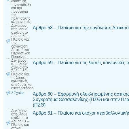
ανάπτυξη,
την ανάδειξη
και την
προστασία
της
πολιτιστικής
κληρονομιάς
Δεν έχουν
Άρθρο 58 – Πλαίσιο για την οργάνωση Αστικού
υποβληθεί
σχόλια
στο
Άρθρο 58 –
Πλαίσιο για
την
οργάνωση
Αστικού και
Περιαστικού
Πρασίνου
Δεν έχουν
Άρθρο 59 – Πλαίσιο για τις λοιπές κοινωνικές
υποβληθεί
σχόλια
στο
Άρθρο 59 –
Πλαίσιο για
τις λοιπές
κοινωνικές
υποδομές και
εξυπηρετήσεις
3 Σχόλια
Άρθρο 60 – Εφαρμογή ολοκληρωμένης αστικής
Συγκρότημα Θεσσαλονίκης (ΠΣΘ) και στην Πε
(ΠΖΘ)
Δεν έχουν
Άρθρο 61 – Πλαίσιο και στόχοι περιβαλλοντική
υποβληθεί
σχόλια
στο
Άρθρο 61 –
Πλαίσιο και
στόχοι