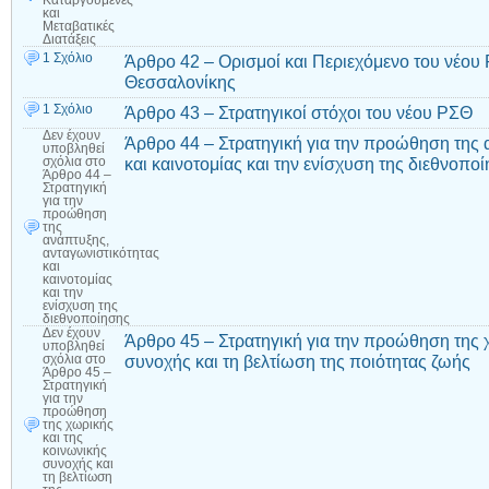
Καταργούμενες
και
Μεταβατικές
Διατάξεις
1 Σχόλιο
Άρθρο 42 – Ορισμοί και Περιεχόμενο του νέου 
Θεσσαλονίκης
1 Σχόλιο
Άρθρο 43 – Στρατηγικοί στόχοι του νέου ΡΣΘ
Δεν έχουν
Άρθρο 44 – Στρατηγική για την προώθηση της 
υποβληθεί
και καινοτομίας και την ενίσχυση της διεθνοπο
σχόλια
στο
Άρθρο 44 –
Στρατηγική
για την
προώθηση
της
ανάπτυξης,
ανταγωνιστικότητας
και
καινοτομίας
και την
ενίσχυση της
διεθνοποίησης
Δεν έχουν
Άρθρο 45 – Στρατηγική για την προώθηση της χ
υποβληθεί
συνοχής και τη βελτίωση της ποιότητας ζωής
σχόλια
στο
Άρθρο 45 –
Στρατηγική
για την
προώθηση
της χωρικής
και της
κοινωνικής
συνοχής και
τη βελτίωση