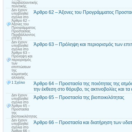
περιβαλλοντικής
πολιτικής
Δεν έχουν
Άρθρο 62 – Άξονες του Προγράμματος Προστα
υποβληθεί
σχόλια
στο
Άρθρο 62 –
Άξονες του
Προγράμματος
Προστασίας
Περιβάλλοντος
(ΠΠΠ)
Δεν έχουν
Άρθρο 63 – Πρόληψη και περιορισμός των επι
υποβληθεί
σχόλια
στο
Άρθρο 63 –
Πρόληψη και
περιορισμός
των
επιπτώσεων
της
κλιματικής
αλλαγής
1 Σχόλιο
Άρθρο 64 – Προστασία της ποιότητας της ατμ
την έκθεση στο θόρυβο, τις ακτινοβολίες και τ
Δεν έχουν
Άρθρο 65 – Προστασία της βιοποικιλότητας
υποβληθεί
σχόλια
στο
Άρθρο 65 –
Προστασία
της
βιοποικιλότητας
Δεν έχουν
Άρθρο 66 – Προστασία και διατήρηση των υδ
υποβληθεί
σχόλια
στο
Άρθρο 66 –