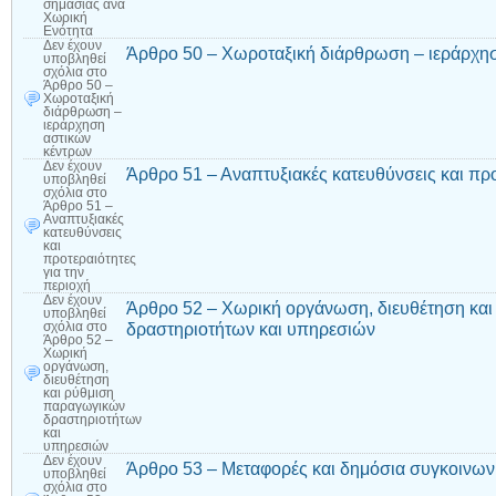
σημασίας ανά
Χωρική
Ενότητα
Δεν έχουν
Άρθρο 50 – Χωροταξική διάρθρωση – ιεράρχη
υποβληθεί
σχόλια
στο
Άρθρο 50 –
Χωροταξική
διάρθρωση –
ιεράρχηση
αστικών
κέντρων
Δεν έχουν
Άρθρο 51 – Αναπτυξιακές κατευθύνσεις και προ
υποβληθεί
σχόλια
στο
Άρθρο 51 –
Αναπτυξιακές
κατευθύνσεις
και
προτεραιότητες
για την
περιοχή
Δεν έχουν
Άρθρο 52 – Χωρική οργάνωση, διευθέτηση κα
υποβληθεί
δραστηριοτήτων και υπηρεσιών
σχόλια
στο
Άρθρο 52 –
Χωρική
οργάνωση,
διευθέτηση
και ρύθμιση
παραγωγικών
δραστηριοτήτων
και
υπηρεσιών
Δεν έχουν
Άρθρο 53 – Μεταφορές και δημόσια συγκοινων
υποβληθεί
σχόλια
στο