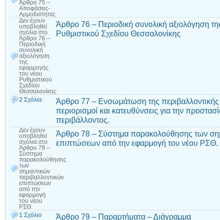
Άρθρο 75 –
Αποφάσεις-
Αρμοδιότητες
Δεν έχουν
Άρθρο 76 – Περιοδική συνολική αξιολόγηση τη
υποβληθεί
Ρυθμιστικού Σχεδίου Θεσσαλονίκης
σχόλια
στο
Άρθρο 76 –
Περιοδική
συνολική
αξιολόγηση
της
εφαρμογής
του νέου
Ρυθμιστικού
Σχεδίου
Θεσσαλονίκης
2 Σχόλια
Άρθρο 77 – Ενσωμάτωση της περιβαλλοντικής 
περιορισμοί και κατευθύνσεις για την προστασία
περιβάλλοντος.
Δεν έχουν
Άρθρο 78 – Σύστημα παρακολούθησης των ση
υποβληθεί
επιπτώσεων από την εφαρμογή του νέου ΡΣΘ.
σχόλια
στο
Άρθρο 78 –
Σύστημα
παρακολούθησης
των
σημαντικών
περιβαλλοντικών
επιπτώσεων
από την
εφαρμογή
του νέου
ΡΣΘ.
1 Σχόλιο
Άρθρο 79 – Παραρτήματα – Διάγραμμα