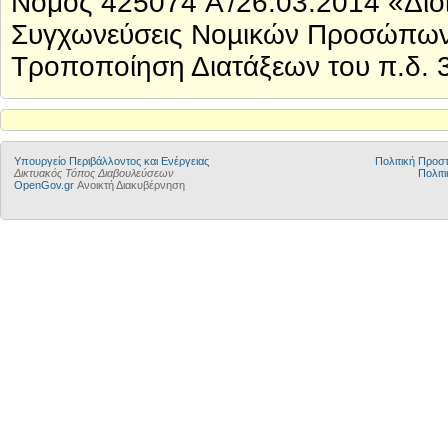
Νόμος 425074 A’/26.03.2014 «Διοι
Συγχωνεύσεις Νοµικών Προσώπων 
Τροποποίηση Διατάξεων του π.δ. 3
Yπουργείο Περιβάλλοντος και Ενέργειας
Πολιτική Προ
Δικτυακός Τόπος Διαβουλεύσεων
Πολιτι
OpenGov.gr
Ανοικτή Διακυβέρνηση