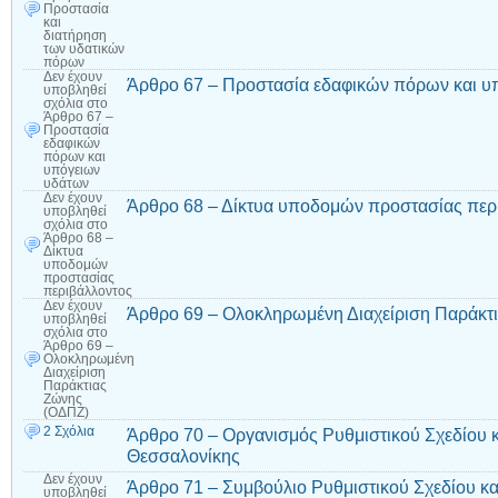
Προστασία
και
διατήρηση
των υδατικών
πόρων
Δεν έχουν
Άρθρο 67 – Προστασία εδαφικών πόρων και υ
υποβληθεί
σχόλια
στο
Άρθρο 67 –
Προστασία
εδαφικών
πόρων και
υπόγειων
υδάτων
Δεν έχουν
Άρθρο 68 – Δίκτυα υποδομών προστασίας περ
υποβληθεί
σχόλια
στο
Άρθρο 68 –
Δίκτυα
υποδομών
προστασίας
περιβάλλοντος
Δεν έχουν
Άρθρο 69 – Ολοκληρωμένη Διαχείριση Παράκτ
υποβληθεί
σχόλια
στο
Άρθρο 69 –
Ολοκληρωμένη
Διαχείριση
Παράκτιας
Ζώνης
(ΟΔΠΖ)
2 Σχόλια
Άρθρο 70 – Οργανισμός Ρυθμιστικού Σχεδίου 
Θεσσαλονίκης
Δεν έχουν
Άρθρο 71 – Συμβούλιο Ρυθμιστικού Σχεδίου κ
υποβληθεί