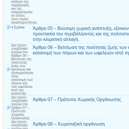
αύξηση της
παραγωγής
και της
απασχόλησης
σε όλους
τους τομείς
δραστηριοτήτων.
4 Σχόλια
Άρθρο 05 – Βιώσιμη χωρική ανάπτυξη, εξοικο
προστασία του περιβάλλοντος και της πολιτισ
στην κλιματική αλλαγή.
Δεν έχουν
Άρθρο 06 – Βελτίωση της ποιότητας ζωής των 
υποβληθεί
κατανομή των πόρων και των ωφελειών από τ
σχόλια
στο
Άρθρο 06 –
Βελτίωση της
ποιότητας
ζωής των
κατοίκων και
εξισορρόπηση
στην
κατανομή των
πόρων και
των ωφελειών
από την
ανάπτυξη
Δεν έχουν
Άρθρο 07 – Πρότυπο Χωρικής Οργάνωσης
υποβληθεί
σχόλια
στο
Άρθρο 07 –
Πρότυπο
Χωρικής
Οργάνωσης
Δεν έχουν
Άρθρο 08 – Χωροταξική οργάνωση
υποβληθεί
σχόλια
στο