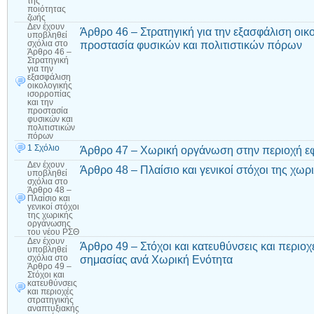
της
ποιότητας
ζωής
Δεν έχουν
Άρθρο 46 – Στρατηγική για την εξασφάλιση οικ
υποβληθεί
προστασία φυσικών και πολιτιστικών πόρων
σχόλια
στο
Άρθρο 46 –
Στρατηγική
για την
εξασφάλιση
οικολογικής
ισορροπίας
και την
προστασία
φυσικών και
πολιτιστικών
πόρων
1 Σχόλιο
Άρθρο 47 – Χωρική οργάνωση στην περιοχή ε
Δεν έχουν
Άρθρο 48 – Πλαίσιο και γενικοί στόχοι της χ
υποβληθεί
σχόλια
στο
Άρθρο 48 –
Πλαίσιο και
γενικοί στόχοι
της χωρικής
οργάνωσης
του νέου ΡΣΘ
Δεν έχουν
Άρθρο 49 – Στόχοι και κατευθύνσεις και περιο
υποβληθεί
σημασίας ανά Χωρική Ενότητα
σχόλια
στο
Άρθρο 49 –
Στόχοι και
κατευθύνσεις
και περιοχές
στρατηγικής
αναπτυξιακής