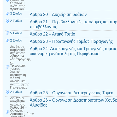
Οργάνωση
πλέγματος
πρασίνου
3 Σχόλια
Άρθρο 20 – Διαχείριση υδάτων
2 Σχόλια
Άρθρο 21 – Περιβαλλοντικές υποδομές και π
περιβάλλοντος
5 Σχόλια
Άρθρο 22 – Αττικό Τοπίο
2 Σχόλια
Άρθρο 23 – Πρωτογενής Τομέας Παραγωγής
Δεν έχουν
Άρθρο 24 -Δευτερογενής και Τριτογενής τομέας
υποβληθεί
οικονομική ανάπτυξη της Περιφέρειας
σχόλια
στο
Άρθρο 24
-Δευτερογενής
και
Τριτογενής
τομέας –
Χωρική
στρατηγική
για την
οικονομική
ανάπτυξη της
Περιφέρειας
2 Σχόλια
Άρθρο 25 – Οργάνωση Δευτερογενούς Τομέα
Δεν έχουν
Άρθρο 26 – Οργάνωση Δραστηριοτήτων Χονδρι
υποβληθεί
Αλυσίδας
σχόλια
στο
Άρθρο 26 –
Οργάνωση
Δραστηριοτήτων