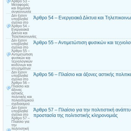
Άρθρο 53 –
Μεταφορές
και δημόσια
συγκοινωνία
Δεν έχουν
Άρθρο 54 – Ενεργειακά Δίκτυα και Τηλεπικοινω
υποβληθεί
σχόλια
στο
Άρθρο 54 –
Ενεργειακά
Δίκτυα και
Τηλεπικοινωνίες
Δεν έχουν
Άρθρο 55 – Αντιμετώπιση φυσικών και τεχνολ
υποβληθεί
σχόλια
στο
Άρθρο 55 –
Αντιμετώπιση
φυσικών και
τεχνολογικών
κινδύνων και
ατυχημάτων
Δεν έχουν
Άρθρο 56 – Πλαίσιο και άξονες αστικής πολιτι
υποβληθεί
σχόλια
στο
Άρθρο 56 –
Πλαίσιο και
άξονες
αστικής
πολιτικής και
πολεοδομικού
σχεδιασμού
Δεν έχουν
Άρθρο 57 – Πλαίσιο για την πολιτιστική ανάπτυξ
υποβληθεί
προστασία της πολιτιστικής κληρονομιάς
σχόλια
στο
Άρθρο 57 –
Πλαίσιο για
την
πολιτιστική