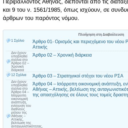
Περιβάλλοντος Αθήνας, διέπονται από τις διατάξε
και 9 του ν. 1561/1985, όπως ισχύουν, σε συνδυα
άρθρων του παρόντος νόμου.
Πλοήγηση στη Διαβούλευση
1 Σχόλιο
Άρθρο 01- Ορισμός και περιεχόμενο του νέου 
Αττικής
Δεν έχουν
Άρθρο 02 – Χρονική διάρκεια
υποβληθεί
σχόλια
στο
Άρθρο 02 –
Χρονική
διάρκεια
12 Σχόλια
Άρθρο 03 – Στρατηγικοί στόχοι του νέου ΡΣΑ
Δεν έχουν
Άρθρο 04 – Ισόρροπη οικονομική ανάπτυξη, εν
υποβληθεί
Αθήνας – Αττικής, βελτίωση της ανταγωνιστικό
σχόλια
στο
Άρθρο 04 –
της απασχόλησης σε όλους τους τομείς δραστη
Ισόρροπη
οικονομική
ανάπτυξη,
ενίσχυση του
διεθνούς
ρόλου της
Αθήνας –
Αττικής,
βελτίωση της
ανταγωνιστικότητας,