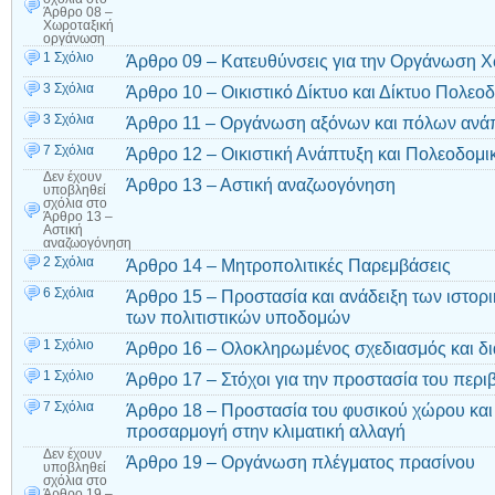
Άρθρο 08 –
Χωροταξική
οργάνωση
1 Σχόλιο
Άρθρο 09 – Κατευθύνσεις για την Οργάνωση 
3 Σχόλια
Άρθρο 10 – Οικιστικό Δίκτυο και Δίκτυο Πολε
3 Σχόλια
Άρθρο 11 – Οργάνωση αξόνων και πόλων ανά
7 Σχόλια
Άρθρο 12 – Οικιστική Ανάπτυξη και Πολεοδομ
Δεν έχουν
Άρθρο 13 – Αστική αναζωογόνηση
υποβληθεί
σχόλια
στο
Άρθρο 13 –
Αστική
αναζωογόνηση
2 Σχόλια
Άρθρο 14 – Μητροπολιτικές Παρεμβάσεις
6 Σχόλια
Άρθρο 15 – Προστασία και ανάδειξη των ιστορι
των πολιτιστικών υποδομών
1 Σχόλιο
Άρθρο 16 – Ολοκληρωμένος σχεδιασμός και δι
1 Σχόλιο
Άρθρο 17 – Στόχοι για την προστασία του περι
7 Σχόλια
Άρθρο 18 – Προστασία του φυσικού χώρου και τ
προσαρμογή στην κλιματική αλλαγή
Δεν έχουν
Άρθρο 19 – Οργάνωση πλέγματος πρασίνου
υποβληθεί
σχόλια
στο
Άρθρο 19 –