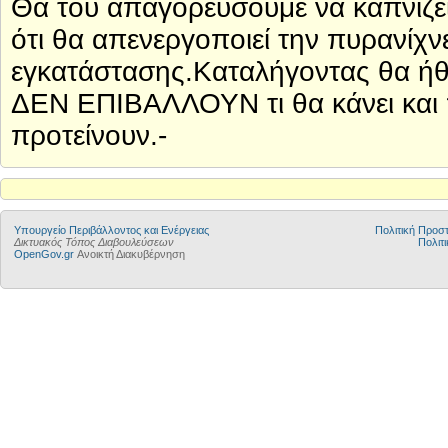
Θα του απαγορεύσουμε να καπνίζει κ
ότι θα απενεργοποιεί την πυρανίχ
εγκατάστασης.Καταλήγοντας θα ήθ
ΔΕΝ ΕΠΙΒΑΛΛΟΥΝ τι θα κάνει και π
προτείνουν.-
Yπουργείο Περιβάλλοντος και Ενέργειας
Πολιτική Προ
Δικτυακός Τόπος Διαβουλεύσεων
Πολιτι
OpenGov.gr
Ανοικτή Διακυβέρνηση