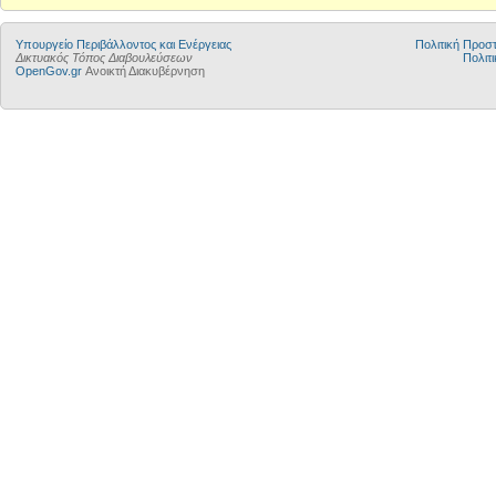
Yπουργείο Περιβάλλοντος και Ενέργειας
Πολιτική Προ
Δικτυακός Τόπος Διαβουλεύσεων
Πολιτι
OpenGov.gr
Ανοικτή Διακυβέρνηση