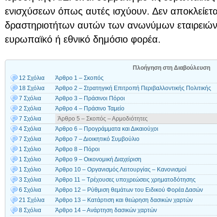
ενισχύσεων όπως αυτές ισχύουν. Δεν αποκλείετ
δραστηριοτήτων αυτών των ανωνύμων εταιρειών
ευρωπαϊκό ή εθνικό δημόσιο φορέα.
Πλοήγηση στη Διαβούλευση
12 Σχόλια
Άρθρο 1 – Σκοπός
18 Σχόλια
Άρθρο 2 – Στρατηγική Επιτροπή Περιβαλλοντικής Πολιτικής
7 Σχόλια
Άρθρο 3 – Πράσινοι Πόροι
2 Σχόλια
Άρθρο 4 – Πράσινο Ταμείο
7 Σχόλια
Άρθρο 5 – Σκοπός – Αρμοδιότητες
4 Σχόλια
Άρθρο 6 – Προγράμματα και Δικαιούχοι
7 Σχόλια
Άρθρο 7 – Διοικητικό Συμβούλιο
1 Σχόλιο
Άρθρο 8 – Πόροι
1 Σχόλιο
Άρθρο 9 – Οικονομική Διαχείριση
1 Σχόλιο
Άρθρο 10 – Οργανισμός Λειτουργίας – Κανονισμοί
3 Σχόλια
Άρθρο 11 – Τρέχουσες υποχρεώσεις χρηματοδότησης
6 Σχόλια
Άρθρο 12 – Ρύθμιση θεμάτων του Ειδικού Φορέα Δασών
21 Σχόλια
Άρθρο 13 – Κατάρτιση και θεώρηση δασικών χαρτών
8 Σχόλια
Άρθρο 14 – Ανάρτηση δασικών χαρτών