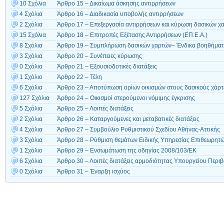
10 Σχόλια
Άρθρο 15 – Δικαίωμα άσκησης αντιρρήσεων
4 Σχόλια
Άρθρο 16 – Διαδικασία υποβολής αντιρρήσεων
2 Σχόλια
Άρθρο 17 – Επεξεργασία αντιρρήσεων και κύρωση δασικών χ
15 Σχόλια
Άρθρο 18 – Επιτροπές Εξέτασης Αντιρρήσεων (ΕΠ.Ε.Α.)
8 Σχόλια
Άρθρο 19 – Συμπλήρωση δασικών χαρτών– Ένδικα βοηθήμα
3 Σχόλια
Άρθρο 20 – Συνέπειες κύρωσης
0 Σχόλια
Άρθρο 21 – Εξουσιοδοτικές διατάξεις
1 Σχόλιο
Άρθρο 22 – Τέλη
6 Σχόλια
Άρθρο 23 – Αποτύπωση ορίων οικισμών στους δασικούς χάρτ
127 Σχόλια
Άρθρο 24 – Οικισμοί στερούμενοι νόμιμης έγκρισης
5 Σχόλια
Άρθρο 25 – Λοιπές διατάξεις
2 Σχόλια
Άρθρο 26 – Καταργούμενες και μεταβατικές διατάξεις
4 Σχόλια
Άρθρο 27 – Συμβούλιο Ρυθμιστικού Σχεδίου Αθήνας-Αττικής
3 Σχόλια
Άρθρο 28 – Ρύθμιση θεμάτων Ειδικής Υπηρεσίας Επιθεωρητών
1 Σχόλιο
Άρθρο 29 – Ενσωμάτωση της οδηγίας 2008/103/ΕΚ
6 Σχόλια
Άρθρο 30 – Λοιπές διατάξεις αρμοδιότητας Υπουργείου Περιβ
0 Σχόλια
Άρθρο 31 – Έναρξη ισχύος