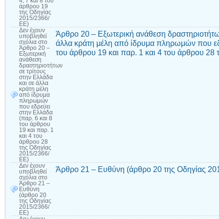
4, 7 και 8 του
άρθρου 19
της Οδηγίας
2015/2366/
ΕΕ)
Δεν έχουν
Άρθρο 20 – Εξωτερική ανάθεση δραστηριοτήτων
υποβληθεί
άλλα κράτη μέλη από ίδρυμα πληρωμών που εδρ
σχόλια
στο
Άρθρο 20 –
του άρθρου 19 και παρ. 1 και 4 του άρθρου 28
Εξωτερική
ανάθεση
δραστηριοτήτων
σε τρίτους
στην Ελλάδα
και σε άλλα
κράτη μέλη
από ίδρυμα
πληρωμών
που εδρεύει
στην Ελλάδα
(παρ. 6 και 8
του άρθρου
19 και παρ. 1
και 4 του
άρθρου 28
της Οδηγίας
2015/2366/
ΕΕ)
Δεν έχουν
Άρθρο 21 – Ευθύνη (άρθρο 20 της Οδηγίας 20
υποβληθεί
σχόλια
στο
Άρθρο 21 –
Ευθύνη
(άρθρο 20
της Οδηγίας
2015/2366/
ΕΕ)