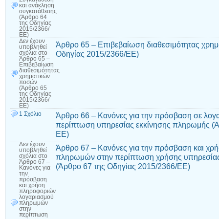
και ανάκληση
συγκατάθεσης
(Άρθρο 64
της Οδηγίας
2015/2366/
ΕΕ)
Δεν έχουν
Άρθρο 65 – Επιβεβαίωση διαθεσιμότητας χρη
υποβληθεί
Οδηγίας 2015/2366/ΕΕ)
σχόλια
στο
Άρθρο 65 –
Επιβεβαίωση
διαθεσιμότητας
χρηματικών
ποσών
(Άρθρο 65
της Οδηγίας
2015/2366/
ΕΕ)
1 Σχόλιο
Άρθρο 66 – Κανόνες για την πρόσβαση σε λο
περίπτωση υπηρεσίας εκκίνησης πληρωμής (Ά
ΕΕ)
Δεν έχουν
Άρθρο 67 – Κανόνες για την πρόσβαση και χ
υποβληθεί
πληρωμών στην περίπτωση χρήσης υπηρεσία
σχόλια
στο
Άρθρο 67 –
(Άρθρο 67 της Οδηγίας 2015/2366/ΕΕ)
Κανόνες για
την
πρόσβαση
και χρήση
πληροφοριών
λογαριασμού
πληρωμών
στην
περίπτωση