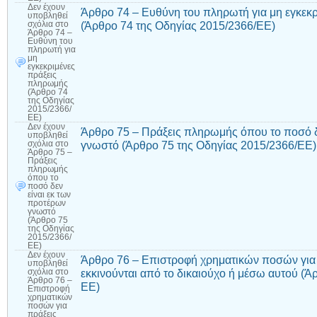
Δεν έχουν
Άρθρο 74 – Ευθύνη του πληρωτή για μη εγκεκ
υποβληθεί
(Άρθρο 74 της Οδηγίας 2015/2366/ΕΕ)
σχόλια
στο
Άρθρο 74 –
Ευθύνη του
πληρωτή για
μη
εγκεκριμένες
πράξεις
πληρωμής
(Άρθρο 74
της Οδηγίας
2015/2366/
ΕΕ)
Δεν έχουν
Άρθρο 75 – Πράξεις πληρωμής όπου το ποσό δ
υποβληθεί
γνωστό (Άρθρο 75 της Οδηγίας 2015/2366/ΕΕ)
σχόλια
στο
Άρθρο 75 –
Πράξεις
πληρωμής
όπου το
ποσό δεν
είναι εκ των
προτέρων
γνωστό
(Άρθρο 75
της Οδηγίας
2015/2366/
ΕΕ)
Δεν έχουν
Άρθρο 76 – Επιστροφή χρηματικών ποσών για
υποβληθεί
εκκινούνται από το δικαιούχο ή μέσω αυτού (Ά
σχόλια
στο
Άρθρο 76 –
ΕΕ)
Επιστροφή
χρηματικών
ποσών για
πράξεις