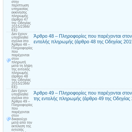
στην
περίπτωση
υπηρεσίας
εκκίνησης
πληρωμής
(άρθρο 47
της Οδηγίας
2015/2366/
ΕΕ)
Δεν έχουν
Άρθρο 48 – Πληροφορίες που παρέχονται στον
υποβληθεί
εντολής πληρωμής (άρθρο 48 της Οδηγίας 201
σχόλια
στο
Άρθρο 48 –
Πληροφορίες
που
παρέχονται
στον
πληρωτή
μετά τη λήψη
της εντολής
πληρωμής
(άρθρο 48
της Οδηγίας
2015/2366/
ΕΕ)
Δεν έχουν
Άρθρο 49 – Πληροφορίες που παρέχονται στον 
υποβληθεί
της εντολής πληρωμής (άρθρο 49 της Οδηγίας
σχόλια
στο
Άρθρο 49 –
Πληροφορίες
που
παρέχονται
στον
δικαιούχο
μετά από την
εκτέλεση της
εντολής