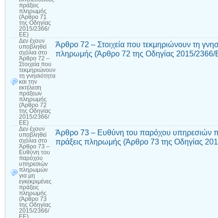
πράξεις
πληρωμής
(Άρθρο 71
της Οδηγίας
2015/2366/
ΕΕ)
Δεν έχουν
Άρθρο 72 – Στοιχεία που τεκμηριώνουν τη γνησ
υποβληθεί
πληρωμής (Άρθρο 72 της Οδηγίας 2015/2366/
σχόλια
στο
Άρθρο 72 –
Στοιχεία που
τεκμηριώνουν
τη γνησιότητα
και την
εκτέλεση
πράξεων
πληρωμής
(Άρθρο 72
της Οδηγίας
2015/2366/
ΕΕ)
Δεν έχουν
Άρθρο 73 – Ευθύνη του παρόχου υπηρεσιών π
υποβληθεί
πράξεις πληρωμής (Άρθρο 73 της Οδηγίας 20
σχόλια
στο
Άρθρο 73 –
Ευθύνη του
παρόχου
υπηρεσιών
πληρωμών
για μη
εγκεκριμένες
πράξεις
πληρωμής
(Άρθρο 73
της Οδηγίας
2015/2366/
ΕΕ)