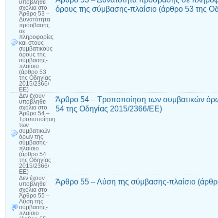
υποβληθεί
όρους της σύμβασης-πλαίσιο (άρθρο 53 της Ο
σχόλια
στο
Άρθρο 53 –
Δυνατότητα
πρόσβασης
σε
πληροφορίες
και στους
συμβατικούς
όρους της
σύμβασης-
πλαίσιο
(άρθρο 53
της Οδηγίας
2015/2366/
ΕΕ)
Δεν έχουν
Άρθρο 54 – Τροποποίηση των συμβατικών όρω
υποβληθεί
54 της Οδηγίας 2015/2366/ΕΕ)
σχόλια
στο
Άρθρο 54 –
Τροποποίηση
των
συμβατικών
όρων της
σύμβασης-
πλαίσιο
(άρθρο 54
της Οδηγίας
2015/2366/
ΕΕ)
Δεν έχουν
Άρθρο 55 – Λύση της σύμβασης-πλαίσιο (άρθρ
υποβληθεί
σχόλια
στο
Άρθρο 55 –
Λύση της
σύμβασης-
πλαίσιο