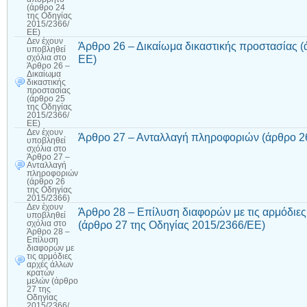
(άρθρο 24
της Οδηγίας
2015/2366/
ΕΕ)
Δεν έχουν
Άρθρο 26 – Δικαίωμα δικαστικής προστασίας (
υποβληθεί
ΕΕ)
σχόλια
στο
Άρθρο 26 –
Δικαίωμα
δικαστικής
προστασίας
(άρθρο 25
της Οδηγίας
2015/2366/
ΕΕ)
Δεν έχουν
Άρθρο 27 – Ανταλλαγή πληροφοριών (άρθρο 26
υποβληθεί
σχόλια
στο
Άρθρο 27 –
Ανταλλαγή
πληροφοριών
(άρθρο 26
της Οδηγίας
2015/2366)
Δεν έχουν
Άρθρο 28 – Επίλυση διαφορών με τις αρμόδιε
υποβληθεί
(άρθρο 27 της Οδηγίας 2015/2366/ΕΕ)
σχόλια
στο
Άρθρο 28 –
Επίλυση
διαφορών με
τις αρμόδιες
αρχές άλλων
κρατών
μελών (άρθρο
27 της
Οδηγίας
2015/2366/