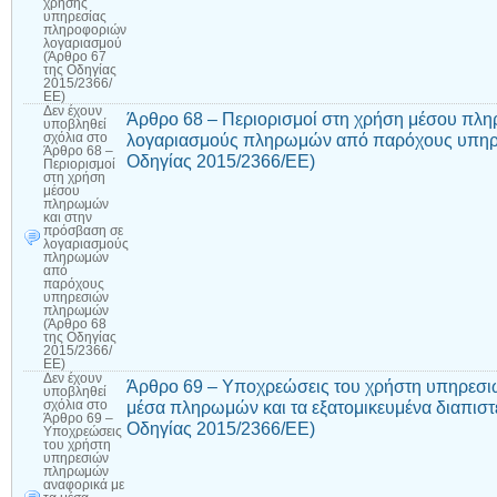
χρήσης
υπηρεσίας
πληροφοριών
λογαριασμού
(Άρθρο 67
της Οδηγίας
2015/2366/
ΕΕ)
Δεν έχουν
Άρθρο 68 – Περιορισμοί στη χρήση μέσου πλ
υποβληθεί
λογαριασμούς πληρωμών από παρόχους υπηρ
σχόλια
στο
Άρθρο 68 –
Οδηγίας 2015/2366/ΕΕ)
Περιορισμοί
στη χρήση
μέσου
πληρωμών
και στην
πρόσβαση σε
λογαριασμούς
πληρωμών
από
παρόχους
υπηρεσιών
πληρωμών
(Άρθρο 68
της Οδηγίας
2015/2366/
ΕΕ)
Δεν έχουν
Άρθρο 69 – Υποχρεώσεις του χρήστη υπηρεσι
υποβληθεί
μέσα πληρωμών και τα εξατομικευμένα διαπιστ
σχόλια
στο
Άρθρο 69 –
Οδηγίας 2015/2366/ΕΕ)
Υποχρεώσεις
του χρήστη
υπηρεσιών
πληρωμών
αναφορικά με