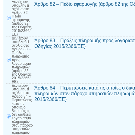
Δεν έχουν
Άρθρο 82 – Πεδίο εφαρμογής (άρθρο 82 της Ο
υποβληθεί
σχόλια
στο
Άρθρο 82 –
Πεδίο
εφαρμογής
(άρθρο 82
της Οδηγίας
2015/2366/
ΕΕ)
Δεν έχουν
Άρθρο 83 – Πράξεις πληρωμής προς λογαρια
υποβληθεί
Οδηγίας 2015/2366/ΕΕ)
σχόλια
στο
Άρθρο 83 –
Πράξεις
πληρωμής
προς
λογαριασμό
πληρωμών
(άρθρο 83
της Οδηγίας
2015/2366/
ΕΕ)
Δεν έχουν
Άρθρο 84 – Περιπτώσεις κατά τις οποίες ο δικα
υποβληθεί
πληρωμών στον πάροχο υπηρεσιών πληρωμών
σχόλια
στο
Άρθρο 84 –
2015/2366/ΕΕ)
Περιπτώσεις
κατά τις
οποίες ο
δικαιούχος
δεν διαθέτει
λογαριασμό
πληρωμών
στον πάροχο
υπηρεσιών
πληρωμών