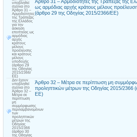
Άρθρο 31 – Αρμοδιότητες της Τράπεζας της Ελ
υποβληθεί
ως αρμόδιας αρχής κράτους μέλους προέλευση
σχόλια
στο
Άρθρο 31 –
(άρθρο 29 της Οδηγίας 2015/2366/ΕΕ)
Αρμοδιότητες
της Τράπεζας
της Ελλάδος
για την
άσκηση
εποπτείας ως
αρμόδιας
αρχής
κράτους
μέλους
προέλευσης
και κράτους
μέλους
υποδοχής
(άρθρο 29
της Οδηγίας
2015/2366/
ΕΕ)
Δεν έχουν
Άρθρο 32 – Μέτρα σε περίπτωση μη συμμόρφ
υποβληθεί
προληπτικών μέτρων της Οδηγίας 2015/2366 (
σχόλια
στο
Άρθρο 32 –
ΕΕ)
Μέτρα σε
περίπτωση
μη
συμμόρφωσης
περιλαμβανομένων
των
προληπτικών
μέτρων της
Οδηγίας
2015/2366
(άρθρο 30
της Οδηγίας