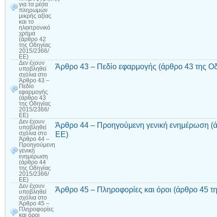
για τα μέσα
πληρωμών
μικρής αξίας
και το
ηλεκτρονικό
χρήμα
(άρθρο 42
της Οδηγίας
2015/2366/
ΕΕ)
Δεν έχουν
Άρθρο 43 – Πεδίο εφαρμογής (άρθρο 43 της Ο
υποβληθεί
σχόλια
στο
Άρθρο 43 –
Πεδίο
εφαρμογής
(άρθρο 43
της Οδηγίας
2015/2366/
ΕΕ)
Δεν έχουν
Άρθρο 44 – Προηγούμενη γενική ενημέρωση (ά
υποβληθεί
ΕΕ)
σχόλια
στο
Άρθρο 44 –
Προηγούμενη
γενική
ενημέρωση
(άρθρο 44
της Οδηγίας
2015/2366/
ΕΕ)
Δεν έχουν
Άρθρο 45 – Πληροφορίες και όροι (άρθρο 45 τ
υποβληθεί
σχόλια
στο
Άρθρο 45 –
Πληροφορίες
και όροι