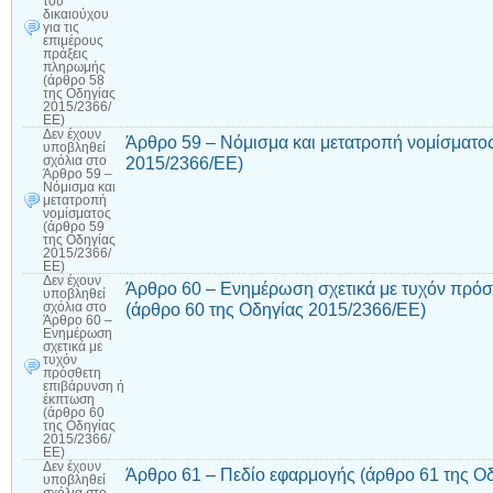
του
δικαιούχου
για τις
επιμέρους
πράξεις
πληρωμής
(άρθρο 58
της Οδηγίας
2015/2366/
ΕΕ)
Δεν έχουν
Άρθρο 59 – Νόμισμα και μετατροπή νομίσματος
υποβληθεί
2015/2366/ΕΕ)
σχόλια
στο
Άρθρο 59 –
Νόμισμα και
μετατροπή
νομίσματος
(άρθρο 59
της Οδηγίας
2015/2366/
ΕΕ)
Δεν έχουν
Άρθρο 60 – Ενημέρωση σχετικά με τυχόν πρό
υποβληθεί
(άρθρο 60 της Οδηγίας 2015/2366/ΕΕ)
σχόλια
στο
Άρθρο 60 –
Ενημέρωση
σχετικά με
τυχόν
πρόσθετη
επιβάρυνση ή
έκπτωση
(άρθρο 60
της Οδηγίας
2015/2366/
ΕΕ)
Δεν έχουν
Άρθρο 61 – Πεδίο εφαρμογής (άρθρο 61 της Ο
υποβληθεί