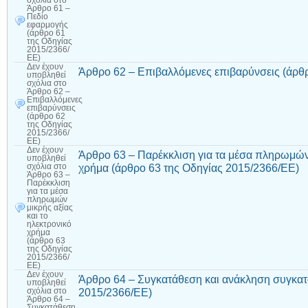
σχόλια
στο
Άρθρο 61 –
Πεδίο
εφαρμογής
(άρθρο 61
της Οδηγίας
2015/2366/
ΕΕ)
Δεν έχουν
Άρθρο 62 – Επιβαλλόμενες επιβαρύνσεις (άρθ
υποβληθεί
σχόλια
στο
Άρθρο 62 –
Επιβαλλόμενες
επιβαρύνσεις
(άρθρο 62
της Οδηγίας
2015/2366/
ΕΕ)
Δεν έχουν
Άρθρο 63 – Παρέκκλιση για τα μέσα πληρωμών 
υποβληθεί
χρήμα (άρθρο 63 της Οδηγίας 2015/2366/ΕΕ)
σχόλια
στο
Άρθρο 63 –
Παρέκκλιση
για τα μέσα
πληρωμών
μικρής αξίας
και το
ηλεκτρονικό
χρήμα
(άρθρο 63
της Οδηγίας
2015/2366/
ΕΕ)
Δεν έχουν
Άρθρο 64 – Συγκατάθεση και ανάκληση συγκατ
υποβληθεί
2015/2366/ΕΕ)
σχόλια
στο
Άρθρο 64 –
Συγκατάθεση