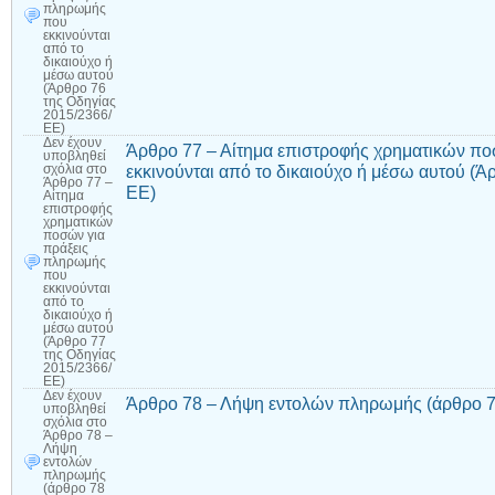
πληρωμής
που
εκκινούνται
από το
δικαιούχο ή
μέσω αυτού
(Άρθρο 76
της Οδηγίας
2015/2366/
ΕΕ)
Δεν έχουν
Άρθρο 77 – Αίτημα επιστροφής χρηματικών π
υποβληθεί
εκκινούνται από το δικαιούχο ή μέσω αυτού (Ά
σχόλια
στο
Άρθρο 77 –
ΕΕ)
Αίτημα
επιστροφής
χρηματικών
ποσών για
πράξεις
πληρωμής
που
εκκινούνται
από το
δικαιούχο ή
μέσω αυτού
(Άρθρο 77
της Οδηγίας
2015/2366/
ΕΕ)
Δεν έχουν
Άρθρο 78 – Λήψη εντολών πληρωμής (άρθρο 7
υποβληθεί
σχόλια
στο
Άρθρο 78 –
Λήψη
εντολών
πληρωμής
(άρθρο 78