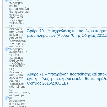
τα μέσα
πληρωμών
και τα
εξατομικευμένα
διαπιστευτήρια
ασφαλείας
(Άρθρο 69
της Οδηγίας
2015/2366/
ΕΕ)
Δεν έχουν
Άρθρο 70 – Υποχρεώσεις του παρόχου υπηρε
υποβληθεί
μέσα πληρωμών (Άρθρο 70 της Οδηγίας 2015/
σχόλια
στο
Άρθρο 70 –
Υποχρεώσεις
του παρόχου
υπηρεσιών
πληρωμών
αναφορικά με
τα μέσα
πληρωμών
(Άρθρο 70
της Οδηγίας
2015/2366/
ΕΕ)
Δεν έχουν
Άρθρο 71 – Υποχρέωση ειδοποίησης και αποκ
υποβληθεί
εγκεκριμένες ή εσφαλμένα εκτελεσθείσες πράξ
σχόλια
στο
Άρθρο 71 –
Οδηγίας 2015/2366/ΕΕ)
Υποχρέωση
ειδοποίησης
και
αποκατάστασης
σε σχέση με
μη
εγκεκριμένες
ή εσφαλμένα
εκτελεσθείσες