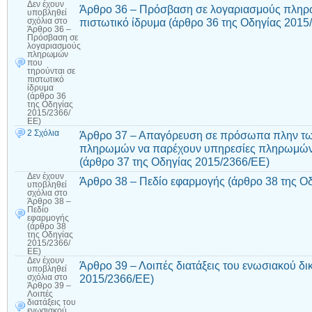
Δεν έχουν
Άρθρο 36 – Πρόσβαση σε λογαριασμούς πληρ
υποβληθεί
πιστωτικό ίδρυμα (άρθρο 36 της Οδηγίας 2015
σχόλια
στο
Άρθρο 36 –
Πρόσβαση σε
λογαριασμούς
πληρωμών
που
τηρούνται σε
πιστωτικό
ίδρυμα
(άρθρο 36
της Οδηγίας
2015/2366/
ΕΕ)
2 Σχόλια
Άρθρο 37 – Απαγόρευση σε πρόσωπα πλην τ
πληρωμών να παρέχουν υπηρεσίες πληρωμών
(άρθρο 37 της Οδηγίας 2015/2366/ΕΕ)
Δεν έχουν
Άρθρο 38 – Πεδίο εφαρμογής (άρθρο 38 της Ο
υποβληθεί
σχόλια
στο
Άρθρο 38 –
Πεδίο
εφαρμογής
(άρθρο 38
της Οδηγίας
2015/2366/
ΕΕ)
Δεν έχουν
Άρθρο 39 – Λοιπές διατάξεις του ενωσιακού δι
υποβληθεί
2015/2366/ΕΕ)
σχόλια
στο
Άρθρο 39 –
Λοιπές
διατάξεις του
ενωσιακού