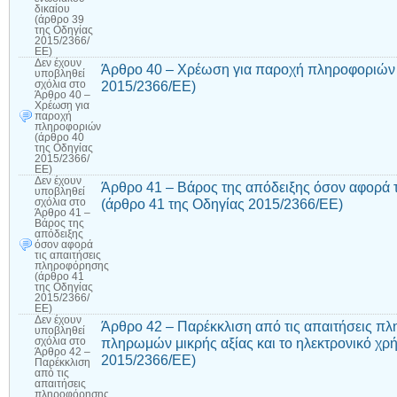
δικαίου
(άρθρο 39
της Οδηγίας
2015/2366/
ΕΕ)
Δεν έχουν
Άρθρο 40 – Χρέωση για παροχή πληροφοριών 
υποβληθεί
2015/2366/ΕΕ)
σχόλια
στο
Άρθρο 40 –
Χρέωση για
παροχή
πληροφοριών
(άρθρο 40
της Οδηγίας
2015/2366/
ΕΕ)
Δεν έχουν
Άρθρο 41 – Βάρος της απόδειξης όσον αφορά 
υποβληθεί
(άρθρο 41 της Οδηγίας 2015/2366/ΕΕ)
σχόλια
στο
Άρθρο 41 –
Βάρος της
απόδειξης
όσον αφορά
τις απαιτήσεις
πληροφόρησης
(άρθρο 41
της Οδηγίας
2015/2366/
ΕΕ)
Δεν έχουν
Άρθρο 42 – Παρέκκλιση από τις απαιτήσεις πλ
υποβληθεί
πληρωμών μικρής αξίας και το ηλεκτρονικό χρ
σχόλια
στο
Άρθρο 42 –
2015/2366/ΕΕ)
Παρέκκλιση
από τις
απαιτήσεις
πληροφόρησης