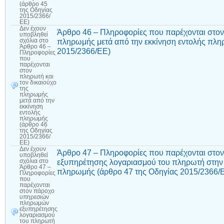
(άρθρο 45
της Οδηγίας
2015/2366/
ΕΕ)
Δεν έχουν
Άρθρο 46 – Πληροφορίες που παρέχονται στον 
υποβληθεί
πληρωμής μετά από την εκκίνηση εντολής πλη
σχόλια
στο
Άρθρο 46 –
2015/2366/ΕΕ)
Πληροφορίες
που
παρέχονται
στον
πληρωτή και
τον δικαιούχο
της
πληρωμής
μετά από την
εκκίνηση
εντολής
πληρωμής
(άρθρο 46
της Οδηγίας
2015/2366/
ΕΕ)
Δεν έχουν
Άρθρο 47 – Πληροφορίες που παρέχονται στ
υποβληθεί
εξυπηρέτησης λογαριασμού του πληρωτή στην
σχόλια
στο
Άρθρο 47 –
πληρωμής (άρθρο 47 της Οδηγίας 2015/2366/
Πληροφορίες
που
παρέχονται
στον πάροχο
υπηρεσιών
πληρωμών
εξυπηρέτησης
λογαριασμού
του πληρωτή