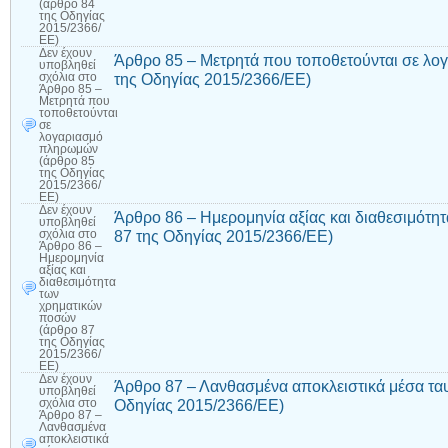
(άρθρο 84
της Οδηγίας
2015/2366/
ΕΕ)
Δεν έχουν
Άρθρο 85 – Μετρητά που τοποθετούνται σε λ
υποβληθεί
της Οδηγίας 2015/2366/ΕΕ)
σχόλια
στο
Άρθρο 85 –
Μετρητά που
τοποθετούνται
σε
λογαριασμό
πληρωμών
(άρθρο 85
της Οδηγίας
2015/2366/
ΕΕ)
Δεν έχουν
Άρθρο 86 – Ημερομηνία αξίας και διαθεσιμότ
υποβληθεί
87 της Οδηγίας 2015/2366/ΕΕ)
σχόλια
στο
Άρθρο 86 –
Ημερομηνία
αξίας και
διαθεσιμότητα
των
χρηματικών
ποσών
(άρθρο 87
της Οδηγίας
2015/2366/
ΕΕ)
Δεν έχουν
Άρθρο 87 – Λανθασμένα αποκλειστικά μέσα τα
υποβληθεί
Οδηγίας 2015/2366/ΕΕ)
σχόλια
στο
Άρθρο 87 –
Λανθασμένα
αποκλειστικά