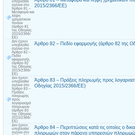
υποβληθεί
2015/2366/ΕΕ)
σχόλια
στο
Άρθρο 81 –
Μεταφορά και
λήψη
χρηματικών
ποσών
(άρθρο 81
της Οδηγίας
2015/2366/
ΕΕ)
Δεν έχουν
Άρθρο 82 – Πεδίο εφαρμογής (άρθρο 82 της Ο
υποβληθεί
σχόλια
στο
Άρθρο 82 –
Πεδίο
εφαρμογής
(άρθρο 82
της Οδηγίας
2015/2366/
ΕΕ)
Δεν έχουν
Άρθρο 83 – Πράξεις πληρωμής προς λογαρια
υποβληθεί
Οδηγίας 2015/2366/ΕΕ)
σχόλια
στο
Άρθρο 83 –
Πράξεις
πληρωμής
προς
λογαριασμό
πληρωμών
(άρθρο 83
της Οδηγίας
2015/2366/
ΕΕ)
Δεν έχουν
Άρθρο 84 – Περιπτώσεις κατά τις οποίες ο δικα
υποβληθεί
πληρωμών στον πάροχο υπηρεσιών πληρωμών
σχόλια
στο