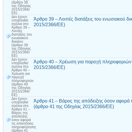
(άρθρο 38
της Οδηγίας
2015/2366/
ΕΕ)
Δεν έχουν
Άρθρο 39 – Λοιπές διατάξεις του ενωσιακού δι
υποβληθεί
2015/2366/ΕΕ)
σχόλια
στο
Άρθρο 39 –
Λοιπές
διατάξεις του
ενωσιακού
δικαίου
(άρθρο 39
της Οδηγίας
2015/2366/
ΕΕ)
Δεν έχουν
Άρθρο 40 – Χρέωση για παροχή πληροφοριών 
υποβληθεί
2015/2366/ΕΕ)
σχόλια
στο
Άρθρο 40 –
Χρέωση για
παροχή
πληροφοριών
(άρθρο 40
της Οδηγίας
2015/2366/
ΕΕ)
Δεν έχουν
Άρθρο 41 – Βάρος της απόδειξης όσον αφορά 
υποβληθεί
(άρθρο 41 της Οδηγίας 2015/2366/ΕΕ)
σχόλια
στο
Άρθρο 41 –
Βάρος της
απόδειξης
όσον αφορά
τις απαιτήσεις
πληροφόρησης
(άρθρο 41