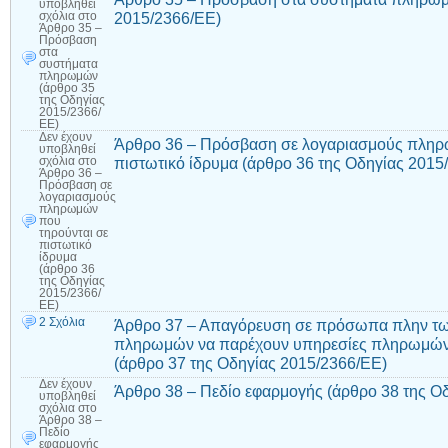
υποβληθεί
2015/2366/ΕΕ)
σχόλια
στο
Άρθρο 35 –
Πρόσβαση
στα
συστήματα
πληρωμών
(άρθρο 35
της Οδηγίας
2015/2366/
ΕΕ)
Δεν έχουν
Άρθρο 36 – Πρόσβαση σε λογαριασμούς πληρ
υποβληθεί
πιστωτικό ίδρυμα (άρθρο 36 της Οδηγίας 2015
σχόλια
στο
Άρθρο 36 –
Πρόσβαση σε
λογαριασμούς
πληρωμών
που
τηρούνται σε
πιστωτικό
ίδρυμα
(άρθρο 36
της Οδηγίας
2015/2366/
ΕΕ)
2 Σχόλια
Άρθρο 37 – Απαγόρευση σε πρόσωπα πλην τ
πληρωμών να παρέχουν υπηρεσίες πληρωμών
(άρθρο 37 της Οδηγίας 2015/2366/ΕΕ)
Δεν έχουν
Άρθρο 38 – Πεδίο εφαρμογής (άρθρο 38 της Ο
υποβληθεί
σχόλια
στο
Άρθρο 38 –
Πεδίο
εφαρμογής