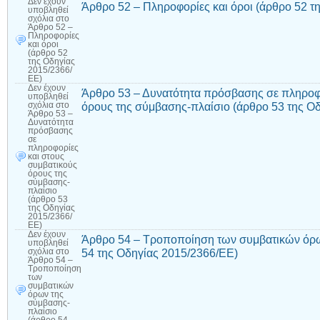
Δεν έχουν
Άρθρο 52 – Πληροφορίες και όροι (άρθρο 52 τ
υποβληθεί
σχόλια
στο
Άρθρο 52 –
Πληροφορίες
και όροι
(άρθρο 52
της Οδηγίας
2015/2366/
ΕΕ)
Δεν έχουν
Άρθρο 53 – Δυνατότητα πρόσβασης σε πληροφο
υποβληθεί
όρους της σύμβασης-πλαίσιο (άρθρο 53 της Ο
σχόλια
στο
Άρθρο 53 –
Δυνατότητα
πρόσβασης
σε
πληροφορίες
και στους
συμβατικούς
όρους της
σύμβασης-
πλαίσιο
(άρθρο 53
της Οδηγίας
2015/2366/
ΕΕ)
Δεν έχουν
Άρθρο 54 – Τροποποίηση των συμβατικών όρω
υποβληθεί
54 της Οδηγίας 2015/2366/ΕΕ)
σχόλια
στο
Άρθρο 54 –
Τροποποίηση
των
συμβατικών
όρων της
σύμβασης-
πλαίσιο