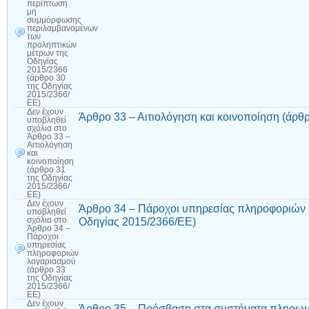
περίπτωση
μη
συμμόρφωσης
περιλαμβανομένων
των
προληπτικών
μέτρων της
Οδηγίας
2015/2366
(άρθρο 30
της Οδηγίας
2015/2366/
ΕΕ)
Δεν έχουν
Άρθρο 33 – Αιτιολόγηση και κοινοποίηση (άρθ
υποβληθεί
σχόλια
στο
Άρθρο 33 –
Αιτιολόγηση
και
κοινοποίηση
(άρθρο 31
της Οδηγίας
2015/2366/
ΕΕ)
Δεν έχουν
Άρθρο 34 – Πάροχοι υπηρεσίας πληροφοριών 
υποβληθεί
Οδηγίας 2015/2366/ΕΕ)
σχόλια
στο
Άρθρο 34 –
Πάροχοι
υπηρεσίας
πληροφοριών
λογαριασμού
(άρθρο 33
της Οδηγίας
2015/2366/
ΕΕ)
Δεν έχουν
Άρθρο 35 – Πρόσβαση στα συστήματα πληρωμ