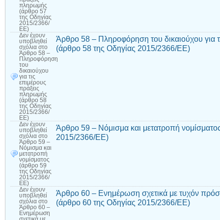
πληρωμής
(άρθρο 57
της Οδηγίας
2015/2366/
ΕΕ)
Δεν έχουν
Άρθρο 58 – Πληροφόρηση του δικαιούχου για 
υποβληθεί
(άρθρο 58 της Οδηγίας 2015/2366/ΕΕ)
σχόλια
στο
Άρθρο 58 –
Πληροφόρηση
του
δικαιούχου
για τις
επιμέρους
πράξεις
πληρωμής
(άρθρο 58
της Οδηγίας
2015/2366/
ΕΕ)
Δεν έχουν
Άρθρο 59 – Νόμισμα και μετατροπή νομίσματος
υποβληθεί
2015/2366/ΕΕ)
σχόλια
στο
Άρθρο 59 –
Νόμισμα και
μετατροπή
νομίσματος
(άρθρο 59
της Οδηγίας
2015/2366/
ΕΕ)
Δεν έχουν
Άρθρο 60 – Ενημέρωση σχετικά με τυχόν πρό
υποβληθεί
(άρθρο 60 της Οδηγίας 2015/2366/ΕΕ)
σχόλια
στο
Άρθρο 60 –
Ενημέρωση
σχετικά με