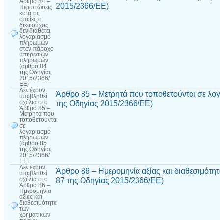
Άρθρο 84 –
2015/2366/ΕΕ)
Περιπτώσεις
κατά τις
οποίες ο
δικαιούχος
δεν διαθέτει
λογαριασμό
πληρωμών
στον πάροχο
υπηρεσιών
πληρωμών
(άρθρο 84
της Οδηγίας
2015/2366/
ΕΕ)
Δεν έχουν
Άρθρο 85 – Μετρητά που τοποθετούνται σε λ
υποβληθεί
της Οδηγίας 2015/2366/ΕΕ)
σχόλια
στο
Άρθρο 85 –
Μετρητά που
τοποθετούνται
σε
λογαριασμό
πληρωμών
(άρθρο 85
της Οδηγίας
2015/2366/
ΕΕ)
Δεν έχουν
Άρθρο 86 – Ημερομηνία αξίας και διαθεσιμότ
υποβληθεί
87 της Οδηγίας 2015/2366/ΕΕ)
σχόλια
στο
Άρθρο 86 –
Ημερομηνία
αξίας και
διαθεσιμότητα
των
χρηματικών