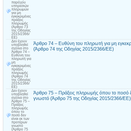
παρόχου
υπηρεσιών
πληρωμών
για μη
εγκεκριμένες
πράξεις
πληρωμής
(Άρθρο 73
της Οδηγίας
2015/2366/
ΕΕ)
Δεν έχουν
Άρθρο 74 – Ευθύνη του πληρωτή για μη εγκεκ
υποβληθεί
(Άρθρο 74 της Οδηγίας 2015/2366/ΕΕ)
σχόλια
στο
Άρθρο 74 –
Ευθύνη του
πληρωτή για
μη
εγκεκριμένες
πράξεις
πληρωμής
(Άρθρο 74
της Οδηγίας
2015/2366/
ΕΕ)
Δεν έχουν
Άρθρο 75 – Πράξεις πληρωμής όπου το ποσό δ
υποβληθεί
γνωστό (Άρθρο 75 της Οδηγίας 2015/2366/ΕΕ)
σχόλια
στο
Άρθρο 75 –
Πράξεις
πληρωμής
όπου το
ποσό δεν
είναι εκ των
προτέρων
γνωστό
(Άρθρο 75