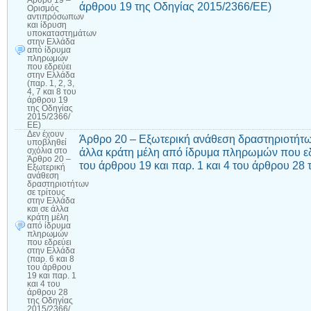
Άρθρο 19 –
άρθρου 19 της Οδηγίας 2015/2366/ΕΕ)
Ορισμός
αντιπρόσωπων
και ίδρυση
υποκαταστημάτων
στην Ελλάδα
από ίδρυμα
πληρωμών
που εδρεύει
στην Ελλάδα
(παρ. 1, 2, 3,
4, 7 και 8 του
άρθρου 19
της Οδηγίας
2015/2366/
ΕΕ)
Δεν έχουν
Άρθρο 20 – Εξωτερική ανάθεση δραστηριοτήτων
υποβληθεί
άλλα κράτη μέλη από ίδρυμα πληρωμών που εδρ
σχόλια
στο
Άρθρο 20 –
του άρθρου 19 και παρ. 1 και 4 του άρθρου 28
Εξωτερική
ανάθεση
δραστηριοτήτων
σε τρίτους
στην Ελλάδα
και σε άλλα
κράτη μέλη
από ίδρυμα
πληρωμών
που εδρεύει
στην Ελλάδα
(παρ. 6 και 8
του άρθρου
19 και παρ. 1
και 4 του
άρθρου 28
της Οδηγίας
2015/2366/