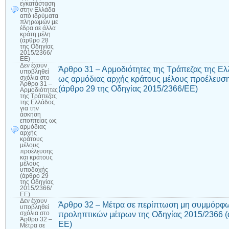
εγκατάσταση
στην Ελλάδα
από ιδρύματα
πληρωμών με
έδρα σε άλλα
κράτη μέλη
(άρθρο 28
της Οδηγίας
2015/2366/
ΕΕ)
Δεν έχουν
Άρθρο 31 – Αρμοδιότητες της Τράπεζας της Ελ
υποβληθεί
ως αρμόδιας αρχής κράτους μέλους προέλευση
σχόλια
στο
Άρθρο 31 –
(άρθρο 29 της Οδηγίας 2015/2366/ΕΕ)
Αρμοδιότητες
της Τράπεζας
της Ελλάδος
για την
άσκηση
εποπτείας ως
αρμόδιας
αρχής
κράτους
μέλους
προέλευσης
και κράτους
μέλους
υποδοχής
(άρθρο 29
της Οδηγίας
2015/2366/
ΕΕ)
Δεν έχουν
Άρθρο 32 – Μέτρα σε περίπτωση μη συμμόρφ
υποβληθεί
προληπτικών μέτρων της Οδηγίας 2015/2366 (
σχόλια
στο
Άρθρο 32 –
ΕΕ)
Μέτρα σε