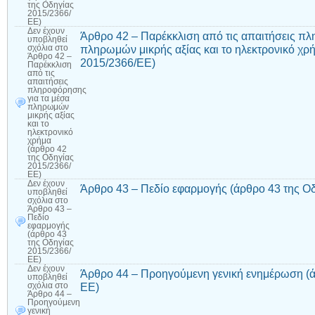
της Οδηγίας
2015/2366/
ΕΕ)
Δεν έχουν
Άρθρο 42 – Παρέκκλιση από τις απαιτήσεις πλ
υποβληθεί
πληρωμών μικρής αξίας και το ηλεκτρονικό χρ
σχόλια
στο
Άρθρο 42 –
2015/2366/ΕΕ)
Παρέκκλιση
από τις
απαιτήσεις
πληροφόρησης
για τα μέσα
πληρωμών
μικρής αξίας
και το
ηλεκτρονικό
χρήμα
(άρθρο 42
της Οδηγίας
2015/2366/
ΕΕ)
Δεν έχουν
Άρθρο 43 – Πεδίο εφαρμογής (άρθρο 43 της Ο
υποβληθεί
σχόλια
στο
Άρθρο 43 –
Πεδίο
εφαρμογής
(άρθρο 43
της Οδηγίας
2015/2366/
ΕΕ)
Δεν έχουν
Άρθρο 44 – Προηγούμενη γενική ενημέρωση (ά
υποβληθεί
ΕΕ)
σχόλια
στο
Άρθρο 44 –
Προηγούμενη
γενική