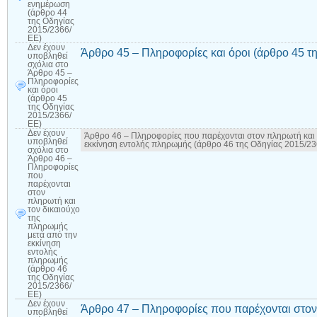
ενημέρωση
(άρθρο 44
της Οδηγίας
2015/2366/
ΕΕ)
Δεν έχουν
Άρθρο 45 – Πληροφορίες και όροι (άρθρο 45 τ
υποβληθεί
σχόλια
στο
Άρθρο 45 –
Πληροφορίες
και όροι
(άρθρο 45
της Οδηγίας
2015/2366/
ΕΕ)
Δεν έχουν
Άρθρο 46 – Πληροφορίες που παρέχονται στον πληρωτή και 
υποβληθεί
εκκίνηση εντολής πληρωμής (άρθρο 46 της Οδηγίας 2015/2
σχόλια
στο
Άρθρο 46 –
Πληροφορίες
που
παρέχονται
στον
πληρωτή και
τον δικαιούχο
της
πληρωμής
μετά από την
εκκίνηση
εντολής
πληρωμής
(άρθρο 46
της Οδηγίας
2015/2366/
ΕΕ)
Δεν έχουν
Άρθρο 47 – Πληροφορίες που παρέχονται στ
υποβληθεί