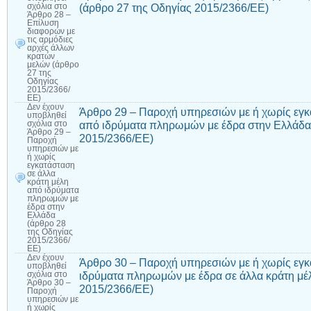
(άρθρο 27 της Οδηγίας 2015/2366/ΕΕ)
σχόλια
στο
Άρθρο 28 –
Επίλυση
διαφορών με
τις αρμόδιες
αρχές άλλων
κρατών
μελών (άρθρο
27 της
Οδηγίας
2015/2366/
ΕΕ)
Δεν έχουν
Άρθρο 29 – Παροχή υπηρεσιών με ή χωρίς εγκ
υποβληθεί
από ιδρύματα πληρωμών με έδρα στην Ελλάδα 
σχόλια
στο
Άρθρο 29 –
2015/2366/ΕΕ)
Παροχή
υπηρεσιών με
ή χωρίς
εγκατάσταση
σε άλλα
κράτη μέλη
από ιδρύματα
πληρωμών με
έδρα στην
Ελλάδα
(άρθρο 28
της Οδηγίας
2015/2366/
ΕΕ)
Δεν έχουν
Άρθρο 30 – Παροχή υπηρεσιών με ή χωρίς εγ
υποβληθεί
ιδρύματα πληρωμών με έδρα σε άλλα κράτη μέ
σχόλια
στο
Άρθρο 30 –
2015/2366/ΕΕ)
Παροχή
υπηρεσιών με
ή χωρίς