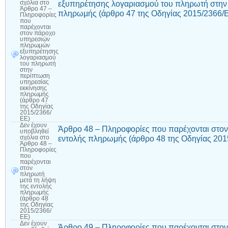
εξυπηρέτησης λογαριασμού του πληρωτή στην
σχόλια
στο
Άρθρο 47 –
πληρωμής (άρθρο 47 της Οδηγίας 2015/2366/
Πληροφορίες
που
παρέχονται
στον πάροχο
υπηρεσιών
πληρωμών
εξυπηρέτησης
λογαριασμού
του πληρωτή
στην
περίπτωση
υπηρεσίας
εκκίνησης
πληρωμής
(άρθρο 47
της Οδηγίας
2015/2366/
ΕΕ)
Δεν έχουν
Άρθρο 48 – Πληροφορίες που παρέχονται στον
υποβληθεί
εντολής πληρωμής (άρθρο 48 της Οδηγίας 201
σχόλια
στο
Άρθρο 48 –
Πληροφορίες
που
παρέχονται
στον
πληρωτή
μετά τη λήψη
της εντολής
πληρωμής
(άρθρο 48
της Οδηγίας
2015/2366/
ΕΕ)
Δεν έχουν
Άρθρο 49 – Πληροφορίες που παρέχονται στον 