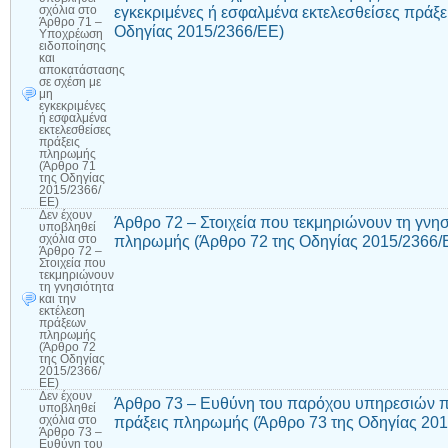
εγκεκριμένες ή εσφαλμένα εκτελεσθείσες πράξ
σχόλια
στο
Άρθρο 71 –
Οδηγίας 2015/2366/ΕΕ)
Υποχρέωση
ειδοποίησης
και
αποκατάστασης
σε σχέση με
μη
εγκεκριμένες
ή εσφαλμένα
εκτελεσθείσες
πράξεις
πληρωμής
(Άρθρο 71
της Οδηγίας
2015/2366/
ΕΕ)
Δεν έχουν
Άρθρο 72 – Στοιχεία που τεκμηριώνουν τη γνησ
υποβληθεί
πληρωμής (Άρθρο 72 της Οδηγίας 2015/2366/
σχόλια
στο
Άρθρο 72 –
Στοιχεία που
τεκμηριώνουν
τη γνησιότητα
και την
εκτέλεση
πράξεων
πληρωμής
(Άρθρο 72
της Οδηγίας
2015/2366/
ΕΕ)
Δεν έχουν
Άρθρο 73 – Ευθύνη του παρόχου υπηρεσιών π
υποβληθεί
πράξεις πληρωμής (Άρθρο 73 της Οδηγίας 20
σχόλια
στο
Άρθρο 73 –
Ευθύνη του