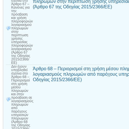
πληρωμών στην περίπτωση χρήσης υπηρεσία
σχόλια
στο
Άρθρο 67 –
(Άρθρο 67 της Οδηγίας 2015/2366/ΕΕ)
Κανόνες για
την
πρόσβαση
και χρήση
πληροφοριών
λογαριασμού
πληρωμών
στην
περίπτωση
χρήσης
υπηρεσίας
πληροφοριών
λογαριασμού
(Άρθρο 67
της Οδηγίας
2015/2366/
ΕΕ)
Δεν έχουν
Άρθρο 68 – Περιορισμοί στη χρήση μέσου πλ
υποβληθεί
λογαριασμούς πληρωμών από παρόχους υπηρ
σχόλια
στο
Άρθρο 68 –
Οδηγίας 2015/2366/ΕΕ)
Περιορισμοί
στη χρήση
μέσου
πληρωμών
και στην
πρόσβαση σε
λογαριασμούς
πληρωμών
από
παρόχους
υπηρεσιών
πληρωμών
(Άρθρο 68
της Οδηγίας
2015/2366/