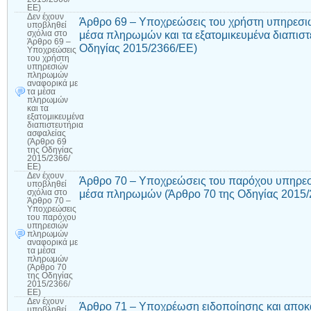
ΕΕ)
Δεν έχουν
Άρθρο 69 – Υποχρεώσεις του χρήστη υπηρεσι
υποβληθεί
μέσα πληρωμών και τα εξατομικευμένα διαπιστ
σχόλια
στο
Άρθρο 69 –
Οδηγίας 2015/2366/ΕΕ)
Υποχρεώσεις
του χρήστη
υπηρεσιών
πληρωμών
αναφορικά με
τα μέσα
πληρωμών
και τα
εξατομικευμένα
διαπιστευτήρια
ασφαλείας
(Άρθρο 69
της Οδηγίας
2015/2366/
ΕΕ)
Δεν έχουν
Άρθρο 70 – Υποχρεώσεις του παρόχου υπηρε
υποβληθεί
μέσα πληρωμών (Άρθρο 70 της Οδηγίας 2015/
σχόλια
στο
Άρθρο 70 –
Υποχρεώσεις
του παρόχου
υπηρεσιών
πληρωμών
αναφορικά με
τα μέσα
πληρωμών
(Άρθρο 70
της Οδηγίας
2015/2366/
ΕΕ)
Δεν έχουν
Άρθρο 71 – Υποχρέωση ειδοποίησης και αποκ
υποβληθεί