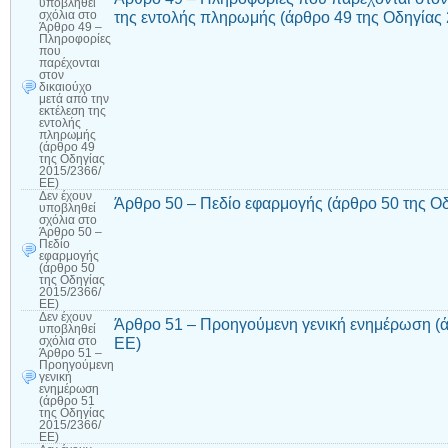
υποβληθεί
της εντολής πληρωμής (άρθρο 49 της Οδηγίας
σχόλια
στο
Άρθρο 49 –
Πληροφορίες
που
παρέχονται
στον
δικαιούχο
μετά από την
εκτέλεση της
εντολής
πληρωμής
(άρθρο 49
της Οδηγίας
2015/2366/
ΕΕ)
Δεν έχουν
Άρθρο 50 – Πεδίο εφαρμογής (άρθρο 50 της Ο
υποβληθεί
σχόλια
στο
Άρθρο 50 –
Πεδίο
εφαρμογής
(άρθρο 50
της Οδηγίας
2015/2366/
ΕΕ)
Δεν έχουν
Άρθρο 51 – Προηγούμενη γενική ενημέρωση (ά
υποβληθεί
ΕΕ)
σχόλια
στο
Άρθρο 51 –
Προηγούμενη
γενική
ενημέρωση
(άρθρο 51
της Οδηγίας
2015/2366/
ΕΕ)