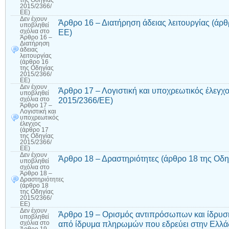
της Οδηγίας
2015/2366/
ΕΕ)
Δεν έχουν
Άρθρο 16 – Διατήρηση άδειας λειτουργίας (άρθ
υποβληθεί
ΕΕ)
σχόλια
στο
Άρθρο 16 –
Διατήρηση
άδειας
λειτουργίας
(άρθρο 16
της Οδηγίας
2015/2366/
ΕΕ)
Δεν έχουν
Άρθρο 17 – Λογιστική και υποχρεωτικός έλεγχ
υποβληθεί
2015/2366/ΕΕ)
σχόλια
στο
Άρθρο 17 –
Λογιστική και
υποχρεωτικός
έλεγχος
(άρθρο 17
της Οδηγίας
2015/2366/
ΕΕ)
Δεν έχουν
Άρθρο 18 – Δραστηριότητες (άρθρο 18 της Οδ
υποβληθεί
σχόλια
στο
Άρθρο 18 –
Δραστηριότητες
(άρθρο 18
της Οδηγίας
2015/2366/
ΕΕ)
Δεν έχουν
Άρθρο 19 – Ορισμός αντιπρόσωπων και ίδρυ
υποβληθεί
από ίδρυμα πληρωμών που εδρεύει στην Ελλάδα (
σχόλια
στο