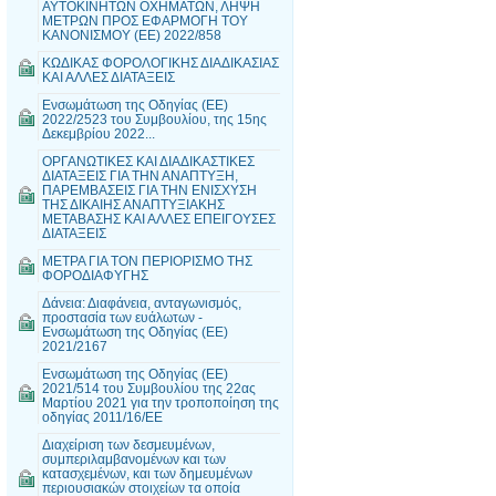
ΑΥΤΟΚΙΝΗΤΩΝ ΟΧΗΜΑΤΩΝ, ΛΗΨΗ
ΜΕΤΡΩΝ ΠΡΟΣ ΕΦΑΡΜΟΓΗ ΤΟΥ
ΚΑΝΟΝΙΣΜΟΥ (ΕΕ) 2022/858
ΚΩΔΙΚΑΣ ΦΟΡΟΛΟΓΙΚΗΣ ΔΙΑΔΙΚΑΣΙΑΣ
ΚΑΙ ΑΛΛΕΣ ΔΙΑΤΑΞΕΙΣ
Ενσωμάτωση της Οδηγίας (ΕΕ)
2022/2523 του Συμβουλίου, της 15ης
Δεκεμβρίου 2022...
ΟΡΓΑΝΩΤΙΚΕΣ ΚΑΙ ΔΙΑΔΙΚΑΣΤΙΚΕΣ
ΔΙΑΤΑΞΕΙΣ ΓΙΑ ΤΗΝ ΑΝΑΠΤΥΞΗ,
ΠΑΡΕΜΒΑΣΕΙΣ ΓΙΑ ΤΗΝ ΕΝΙΣΧΥΣΗ
ΤΗΣ ΔΙΚΑΙΗΣ ΑΝΑΠΤΥΞΙΑΚΗΣ
ΜΕΤΑΒΑΣΗΣ ΚΑΙ ΑΛΛΕΣ ΕΠΕΙΓΟΥΣΕΣ
ΔΙΑΤΑΞΕΙΣ
ΜΕΤΡΑ ΓΙΑ ΤΟΝ ΠΕΡΙΟΡΙΣΜΟ ΤΗΣ
ΦΟΡΟΔΙΑΦΥΓΗΣ
Δάνεια: Διαφάνεια, ανταγωνισμός,
προστασία των ευάλωτων -
Ενσωμάτωση της Οδηγίας (ΕΕ)
2021/2167
Ενσωμάτωση της Οδηγίας (ΕΕ)
2021/514 του Συμβουλίου της 22ας
Μαρτίου 2021 για την τροποποίηση της
οδηγίας 2011/16/ΕΕ
Διαχείριση των δεσμευμένων,
συμπεριλαμβανομένων και των
κατασχεμένων, και των δημευμένων
περιουσιακών στοιχείων τα οποία