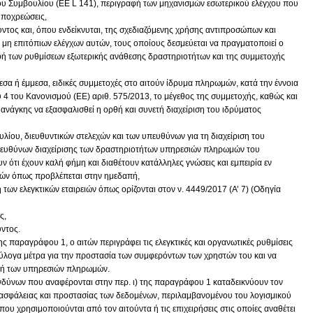
υ Συμβουλίου (EE L 141), περιγραφή των μηχανισμών εσωτερικού ελέγχου που
 υποχρεώσεις,
ύντος και, όπου ενδείκνυται, της σχεδιαζόμενης χρήσης αντιπροσώπων και
μη επιτόπιων ελέγχων αυτών, τους οποίους δεσμεύεται να πραγματοποιεί ο
αφή των ρυθμίσεων εξωτερικής ανάθεσης δραστηριοτήτων και της συμμετοχής
σα ή έμμεσα, ειδικές συμμετοχές στο αιτούν ίδρυμα πληρωμών, κατά την έννοια
4 του Κανονισμού (ΕΕ) αριθ. 575/2013, το μέγεθος της συμμετοχής, καθώς και
ς ανάγκης να εξασφαλισθεί η ορθή και συνετή διαχείριση του ιδρύματος
υλίου, διευθυντικών στελεχών και των υπευθύνων για τη διαχείριση του
πευθύνων διαχείρισης των δραστηριοτήτων υπηρεσιών πληρωμών του
ν ότι έχουν καλή φήμη και διαθέτουν κατάλληλες γνώσεις και εμπειρία εν
ών όπως προβλέπεται στην ημεδαπή,
 των ελεγκτικών εταιρειών όπως ορίζονται στον ν. 4449/2017 (Α’ 7) (Οδηγία
ς,
ύντος.
) της παραγράφου 1, ο αιτών περιγράφει τις ελεγκτικές και οργανωτικές ρυθμίσεις
 εύλογα μέτρα για την προστασία των συμφερόντων των χρηστών του και να
οχή των υπηρεσιών πληρωμών.
κινδύνων που αναφέρονται στην περ. ι) της παραγράφου 1 καταδεικνύουν τον
ασφάλειας και προστασίας των δεδομένων, περιλαμβανομένου του λογισμικού
υ χρησιμοποιούνται από τον αιτούντα ή τις επιχειρήσεις στις οποίες αναθέτει