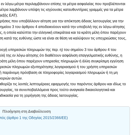
α εν λόγω μέτρα περιλαμβάνουν επίσης τα μέτρα ασφαλείας που προβλέπονται
μέτρα λαμβάνουν υπόψη τις ισχύουσες κατευθυντήριες γραμμές για τα μέτρα
εξής ΕΑΤ).
ιρήσεις που υποβάλλουν αίτηση για την απόκτηση άδειας λειτουργίας για την
ημείου 3 του άρθρου 4 αποδεικνύουν κατά την υποβολή της εν λόγω αίτησης
, η οποία καλύπτει την ελληνική επικράτεια και τα κράτη μέλη όπου παρέχουν
 κατά της ευθύνης ώστε να είναι σε θέση να καλύψουν τις υποχρεώσεις τους,
αροχή υπηρεσιών πληρωμών της περ. η) του σημείου 3 του άρθρου 4 του
ή της εν λόγω αίτησης ότι διαθέτουν ασφάλιση επαγγελματικής ευθύνης, η
α κράτη μέλη όπου παρέχουν υπηρεσίες πληρωμών ή άλλη συγκρίσιμη εγγύηση
πηρεσιών πληρωμών εξυπηρέτησης λογαριασμού ή του χρήστη υπηρεσιών
 ή παράνομη πρόσβαση σε πληροφορίες λογαριασμού πληρωμών ή τη μη
φοριών αυτών.
αθορίζει τις λοιπές λεπτομέρειες εφαρμογής του παρόντος άρθρου και ιδίως το
τουργίας, τα συνυποβαλλόμενα προς τούτο αναγκαία δικαιολογητικά και
ιαδικασία για τη χορήγηση της άδειας λειτουργίας.
Πλοήγηση στη Διαβούλευση
οπός (άρθρο 1 της Οδηγίας 2015/2366/ΕΕ)