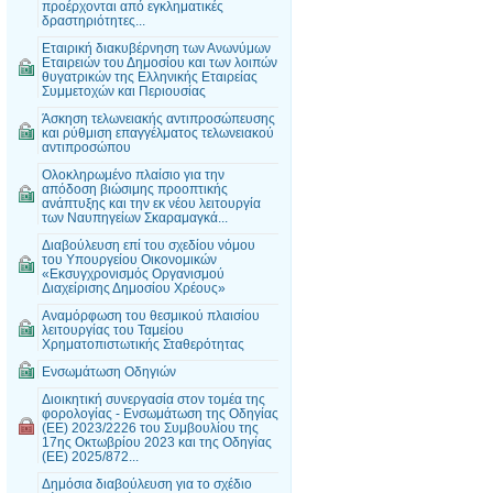
προέρχονται από εγκληματικές
δραστηριότητες...
Εταιρική διακυβέρνηση των Ανωνύμων
Εταιρειών του Δημοσίου και των λοιπών
θυγατρικών της Ελληνικής Εταιρείας
Συμμετοχών και Περιουσίας
Άσκηση τελωνειακής αντιπροσώπευσης
και ρύθμιση επαγγέλματος τελωνειακού
αντιπροσώπου
Ολοκληρωμένο πλαίσιο για την
απόδοση βιώσιμης προοπτικής
ανάπτυξης και την εκ νέου λειτουργία
των Ναυπηγείων Σκαραμαγκά...
Διαβούλευση επί του σχεδίου νόμου
του Υπουργείου Οικονομικών
«Εκσυγχρονισμός Οργανισμού
Διαχείρισης Δημοσίου Χρέους»
Αναμόρφωση του θεσμικού πλαισίου
λειτουργίας του Ταμείου
Χρηματοπιστωτικής Σταθερότητας
Ενσωμάτωση Οδηγιών
Διοικητική συνεργασία στον τομέα της
φορολογίας - Ενσωμάτωση της Οδηγίας
(ΕΕ) 2023/2226 του Συμβουλίου της
17ης Οκτωβρίου 2023 και της Οδηγίας
(ΕΕ) 2025/872...
Δημόσια διαβούλευση για το σχέδιο