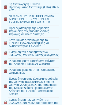
3η Αναθεώρηση Εθνικού
Προγράμματος Ανάπτυξης (ΕΠΑ) 2021-
2025
ΝΕΟ ΑΝΑΠΤΥΞΙΑΚΟ ΠΡΟΓΡΑΜΜΑ
ΔΗΜΟΣΙΩΝ ΕΠΕΝΔΥΣΕΩΝ ΚΑΙ
ΣΥΜΠΛΗΡΩΜΑΤΙΚΕΣ ΔΙΑΤΑΞΕΙΣ
Όροι αξιοποίησης της δημόσιας
περιουσίας στις παραθαλάσσιες
περιοχές και άλλες διατάξεις
Κατευθύνσεις Αναθεώρησης του
Εθνικού Σχεδίου Ανάκαμψης και
Ανθεκτικότητας Ελλάδα 2.0
Ενίσχυση του εισοδήματος των
μισθωτών, των νέων και της οικογένειας
Ρυθμίσεις για τα κατεχόμενα ακίνητα
του Δημοσίου και άλλες διατάξεις
Ρυθμίσεις αρμοδιότητας Υπουργείου
Οικονομικών
Ενσωμάτωση στην ελληνική νομοθεσία
της Οδηγίας (ΕΕ) 2019/2235 και της
Οδηγίας 2008/118/ΕΚ-Τροποποιήσεις
του Κώδικα Φόρου Προστιθέμενης
Αξίας και του Εθνικού Τελωνειακού
Κώδικα
Ενσωμάτωση των Οδηγιών (ΕΕ)
2020/262, 2017/952, τροποποίηση της