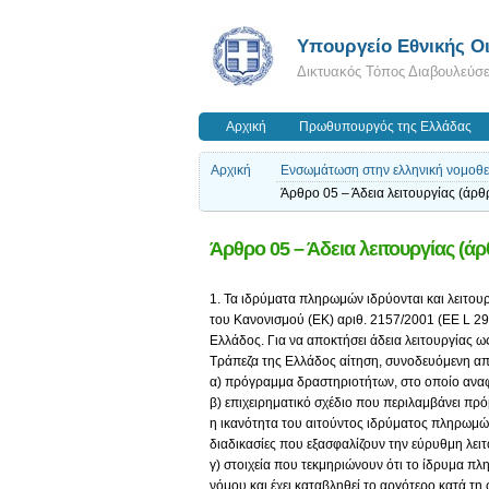
Υπουργείο Εθνικής Οι
Δικτυακός Τόπος Διαβουλεύσ
Αρχική
Πρωθυπουργός της Ελλάδας
Αρχική
Ενσωμάτωση στην ελληνική νομοθε
Άρθρο 05 – Άδεια λειτουργίας (άρ
Άρθρο 05 – Άδεια λειτουργίας (άρ
1. Τα ιδρύματα πληρωμών ιδρύονται και λειτου
του Κανονισμού (ΕΚ) αριθ. 2157/2001 (EE L 294
Ελλάδος. Για να αποκτήσει άδεια λειτουργίας 
Τράπεζα της Ελλάδος αίτηση, συνοδευόμενη απ
α) πρόγραμμα δραστηριοτήτων, στο οποίο αναφ
β) επιχειρηματικό σχέδιο που περιλαμβάνει πρ
η ικανότητα του αιτούντος ιδρύματος πληρωμώ
διαδικασίες που εξασφαλίζουν την εύρυθμη λειτ
γ) στοιχεία που τεκμηριώνουν ότι το ίδρυμα π
νόμου και έχει καταβληθεί το αργότερο κατά τη