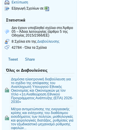
Εκτύπωση
Εξαγωγή Σχολίων σε
Στατιστικά
Δεν έχουν υποβληθεί σχόλια
στο Άρθρο
05 – Άδεια λειτουργίας (άρθρο 5 της
Οδηγίας 2015/2366/ΕΕ)
8 Σχόλια επι της
Διαβούλευσης
42784 - Όλα τα Σχόλια
Tweet
Share
Όλες οι Διαβουλεύσεις
Δημόσια ηλεκτρονική διαβούλευση για
το σχέδιο της απόφασης του
Αναπληρωτή Υπουργού Εθνικής
Οικονομίας και Οικονομικών με τον
τίτλο «1η Αναθεώρηση Εθνικού
Προγράμματος Ανάπτυξης (ΕΠΑ) 2026-
2030»
Mέτρα αντιμετώπισης της ενεργειακής
κρίσης και ενίσχυσης του διαθέσιμου
εισοδήματος των πολιτών, μισθολογικές
και φορολογικές διατάξεις, ρυθμίσεις για
τον εξωδικαστικό μηχανισμό ρύθμισης
οφειλών...