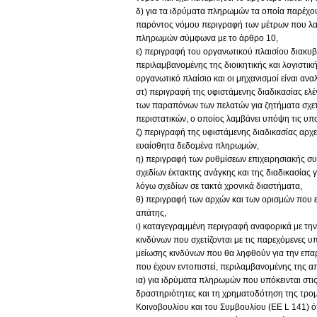
δ) για τα ιδρύματα πληρωμών τα οποία παρέχου
παρόντος νόμου περιγραφή των μέτρων που λαμ
πληρωμών σύμφωνα με το άρθρο 10,
ε) περιγραφή του οργανωτικού πλαισίου διακυβ
περιλαμβανομένης της διοικητικής και λογιστική
οργανωτικό πλαίσιο και οι μηχανισμοί είναι αναλ
στ) περιγραφή της υφιστάμενης διαδικασίας ελ
των παραπόνων των πελατών για ζητήματα σχετ
περιστατικών, ο οποίος λαμβάνει υπόψη τις υ
ζ) περιγραφή της υφιστάμενης διαδικασίας αρ
ευαίσθητα δεδομένα πληρωμών,
η) περιγραφή των ρυθμίσεων επιχειρησιακής συ
σχεδίων έκτακτης ανάγκης και της διαδικασίας γ
λόγω σχεδίων σε τακτά χρονικά διαστήματα,
θ) περιγραφή των αρχών και των ορισμών που ε
απάτης,
ι) καταγεγραμμένη περιγραφή αναφορικά με τη
κινδύνων που σχετίζονται με τις παρεχόμενες 
μείωσης κινδύνων που θα ληφθούν για την επ
που έχουν εντοπιστεί, περιλαμβανομένης της 
ια) για ιδρύματα πληρωμών που υπόκεινται στ
δραστηριότητες και τη χρηματοδότηση της τρ
Κοινοβουλίου και του Συμβουλίου (EE L 141) ό