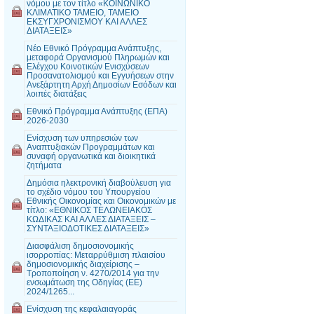
νόμου με τον τίτλο «ΚΟΙΝΩΝΙΚΟ
ΚΛΙΜΑΤΙΚΟ ΤΑΜΕΙΟ, ΤΑΜΕΙΟ
ΕΚΣΥΓΧΡΟΝΙΣΜΟΥ ΚΑΙ ΑΛΛΕΣ
ΔΙΑΤΑΞΕΙΣ»
Νέο Εθνικό Πρόγραμμα Ανάπτυξης,
μεταφορά Οργανισμού Πληρωμών και
Ελέγχου Κοινοτικών Ενισχύσεων
Προσανατολισμού και Εγγυήσεων στην
Ανεξάρτητη Αρχή Δημοσίων Εσόδων και
λοιπές διατάξεις
Εθνικό Πρόγραμμα Ανάπτυξης (ΕΠΑ)
2026-2030
Ενίσχυση των υπηρεσιών των
Αναπτυξιακών Προγραμμάτων και
συναφή οργανωτικά και διοικητικά
ζητήματα
Δημόσια ηλεκτρονική διαβούλευση για
το σχέδιο νόμου του Υπουργείου
Εθνικής Οικονομίας και Οικονομικών με
τίτλο: «ΕΘΝΙΚΟΣ ΤΕΛΩΝΕΙΑΚΟΣ
ΚΩΔΙΚΑΣ ΚΑΙ ΑΛΛΕΣ ΔΙΑΤΑΞΕΙΣ –
ΣΥΝΤΑΞΙΟΔΟΤΙΚΕΣ ΔΙΑΤΑΞΕΙΣ»
Διασφάλιση δημοσιονομικής
ισορροπίας: Μεταρρύθμιση πλαισίου
δημοσιονομικής διαχείρισης –
Τροποποίηση ν. 4270/2014 για την
ενσωμάτωση της Οδηγίας (ΕΕ)
2024/1265...
Ενίσχυση της κεφαλαιαγοράς