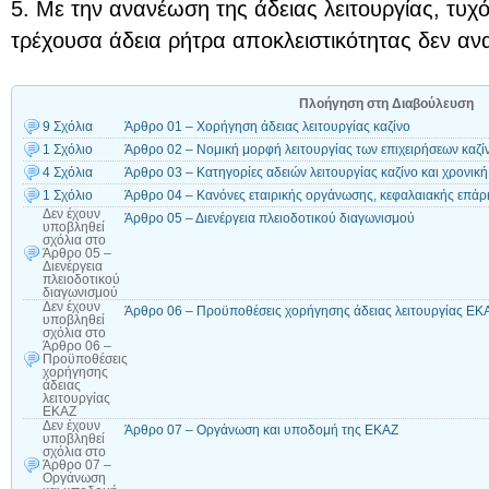
5. Με την ανανέωση της άδειας λειτουργίας, τυχ
τρέχουσα άδεια ρήτρα αποκλειστικότητας δεν αν
Πλοήγηση στη Διαβούλευση
9 Σχόλια
Άρθρο 01 – Χορήγηση άδειας λειτουργίας καζίνο
1 Σχόλιο
Άρθρο 02 – Νομική μορφή λειτουργίας των επιχειρήσεων καζίν
4 Σχόλια
Άρθρο 03 – Κατηγορίες αδειών λειτουργίας καζίνο και χρονική
1 Σχόλιο
Άρθρο 04 – Κανόνες εταιρικής οργάνωσης, κεφαλαιακής επάρκ
Δεν έχουν
Άρθρο 05 – Διενέργεια πλειοδοτικού διαγωνισμού
υποβληθεί
σχόλια
στο
Άρθρο 05 –
Διενέργεια
πλειοδοτικού
διαγωνισμού
Δεν έχουν
Άρθρο 06 – Προϋποθέσεις χορήγησης άδειας λειτουργίας ΕΚ
υποβληθεί
σχόλια
στο
Άρθρο 06 –
Προϋποθέσεις
χορήγησης
άδειας
λειτουργίας
ΕΚΑΖ
Δεν έχουν
Άρθρο 07 – Οργάνωση και υποδομή της ΕΚΑΖ
υποβληθεί
σχόλια
στο
Άρθρο 07 –
Οργάνωση