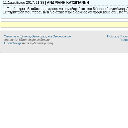
11 Δεκεμβρίου 2017, 11:38 |
ΑΝΔΡΙΑΝΗ ΚΑΤΣΙΓΙΑΝΝΗ
1. Το σύστημα αδειοδότησης πρέπει να μην εξαρτάται από διάρκεια ή ανανέωση. Α
Σε περίπτωση που παραμείνει η διάταξη περί διάρκειας να προβλεφθεί ότι μετά τη
Υπουργείο Εθνικής Οικονομίας και Οικονομικών
Πολιτική Προ
Δικτυακός Τόπος Διαβουλεύσεων
Πολιτι
OpenGov.gr
Ανοικτή Διακυβέρνηση