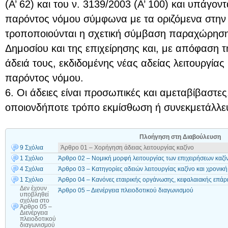
(Α’ 62) και του ν. 3139/2003 (Α’ 100) και υπάγοντα
παρόντος νόμου σύμφωνα με τα οριζόμενα στην
τροποποιούνται η σχετική σύμβαση παραχώρηση
Δημοσίου και της επιχείρησης και, με απόφαση 
άδειά τους, εκδιδομένης νέας αδείας λειτουργίας 
παρόντος νόμου.
6. Οι άδειες είναι προσωπικές και αμεταβίβαστες
οποιονδήποτε τρόπο εκμίσθωση ή συνεκμετάλλευσ
Πλοήγηση στη Διαβούλευση
9 Σχόλια
Άρθρο 01 – Χορήγηση άδειας λειτουργίας καζίνο
1 Σχόλιο
Άρθρο 02 – Νομική μορφή λειτουργίας των επιχειρήσεων καζίν
4 Σχόλια
Άρθρο 03 – Κατηγορίες αδειών λειτουργίας καζίνο και χρονική
1 Σχόλιο
Άρθρο 04 – Κανόνες εταιρικής οργάνωσης, κεφαλαιακής επάρκ
Δεν έχουν
Άρθρο 05 – Διενέργεια πλειοδοτικού διαγωνισμού
υποβληθεί
σχόλια
στο
Άρθρο 05 –
Διενέργεια
πλειοδοτικού
διαγωνισμού