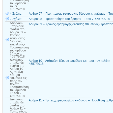
Τροποποίηση
του άρθρου 8
του ν.
4557/2018
4 Σχόλια
Άρθρο 07 – Περιπτώσεις εφαρμογής δέουσας επιμέλειας – Τρ
2 Σχόλια
Άρθρο 08 – Τροποποίηση του άρθρου 13 του ν. 4557/2018
Δεν έχουν
Άρθρο 09 – Χρόνος εφαρμογής δέουσας επιμέλειας- Τροποπο
υποβληθεί
σχόλια
στο
Άρθρο 09 –
Χρόνος
εφαρμογής
δέουσας
επιμέλειας-
Τροποποίηση
του άρθρου
14 του ν.
4557/2018
Δεν έχουν
Άρθρο 10 – Αυξημένη δέουσα επιμέλεια ως προς τον πελάτη 
υποβληθεί
4557/2018
σχόλια
στο
Άρθρο 10 –
Αυξημένη
δέουσα
επιμέλεια ως
προς τον
πελάτη –
Τροποποίηση
του άρθρου
16 του ν.
4557/2018
Δεν έχουν
Άρθρο 11 – Τρίτες χώρες υψηλού κινδύνου – Προσθήκη άρθρ
υποβληθεί
σχόλια
στο
Άρθρο 11 –
Τρίτες χώρες