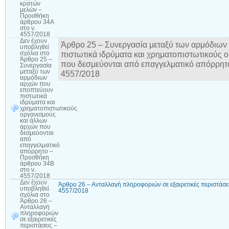
κρατών
μελών –
Προσθήκη
άρθρου 34Α
στο ν.
4557/2018
Δεν έχουν
Άρθρο 25 – Συνεργασία μεταξύ των αρμόδιω
υποβληθεί
πιστωτικά ιδρύματα και χρηματοπιστωτικούς 
σχόλια
στο
Άρθρο 25 –
που δεσμεύονται από επαγγελματικό απόρρητ
Συνεργασία
μεταξύ των
4557/2018
αρμόδιων
αρχών που
εποπτεύουν
πιστωτικά
ιδρύματα και
χρηματοπιστωτικούς
οργανισμούς
και άλλων
αρχών που
δεσμεύονται
από
επαγγελματικό
απόρρητο –
Προσθήκη
άρθρου 34Β
στο ν.
4557/2018
Δεν έχουν
Άρθρο 26 – Ανταλλαγή πληροφοριών σε εξαιρετικές περιστάσε
υποβληθεί
4557/2018
σχόλια
στο
Άρθρο 26 –
Ανταλλαγή
πληροφοριών
σε εξαιρετικές
περιστάσεις –