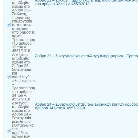
Άρθρο 22 – Συλλογή, τήρηση και επεξεργασία στατιστικών στ
υποβληθεί
του άρθρου 32 του ν. 4557/2018
σχόλια
στο
Άρθρο 22 –
Συλλογή,
τήρηση και
επεξεργασία
στατιστικών
στοιχείων
από δημόσιες
αρχές-
Τροποποίηση
του άρθρου
32 του ν.
4557/2018
Δεν έχουν
Άρθρο 23 – Συνεργασία και ανταλλαγή πληροφοριών – Τροπο
υποβληθεί
σχόλια
στο
Άρθρο 23 –
Συνεργασία
και
ανταλλαγή
πληροφοριών
–
Τροποποίηση
του άρθρου
34 του ν.
4557/2018
Δεν έχουν
Άρθρο 24 – Συνεργασία μεταξύ των ελληνικών και των αρμό
υποβληθεί
άρθρου 34Α στο ν. 4557/2018
σχόλια
στο
Άρθρο 24 –
Συνεργασία
μεταξύ των
ελληνικών και
των
αρμόδιων
αρχών των