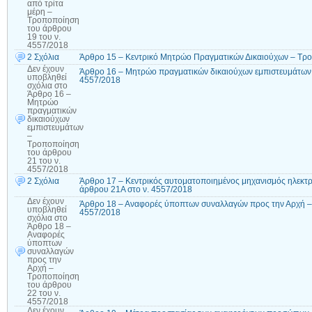
από τρίτα
μέρη –
Τροποποίηση
του άρθρου
19 του ν.
4557/2018
2 Σχόλια
Άρθρο 15 – Κεντρικό Μητρώο Πραγματικών Δικαιούχων – Τρο
Δεν έχουν
Άρθρο 16 – Μητρώο πραγματικών δικαιούχων εμπιστευμάτων 
υποβληθεί
4557/2018
σχόλια
στο
Άρθρο 16 –
Μητρώο
πραγματικών
δικαιούχων
εμπιστευμάτων
–
Τροποποίηση
του άρθρου
21 του ν.
4557/2018
2 Σχόλια
Άρθρο 17 – Κεντρικός αυτοματοποιημένος μηχανισμός ηλεκτ
άρθρου 21Α στο ν. 4557/2018
Δεν έχουν
Άρθρο 18 – Αναφορές ύποπτων συναλλαγών προς την Αρχή –
υποβληθεί
4557/2018
σχόλια
στο
Άρθρο 18 –
Αναφορές
ύποπτων
συναλλαγών
προς την
Αρχή –
Τροποποίηση
του άρθρου
22 του ν.
4557/2018
Δεν έχουν