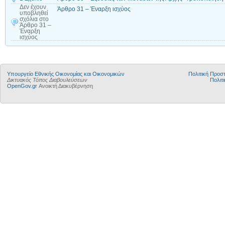
Δεν έχουν
Άρθρο 31 – Έναρξη ισχύος
υποβληθεί
σχόλια
στο
Άρθρο 31 –
Έναρξη
ισχύος
Υπουργείο Εθνικής Οικονομίας και Οικονομικών
Πολιτική Προ
Δικτυακός Τόπος Διαβουλεύσεων
Πολιτι
OpenGov.gr
Ανοικτή Διακυβέρνηση