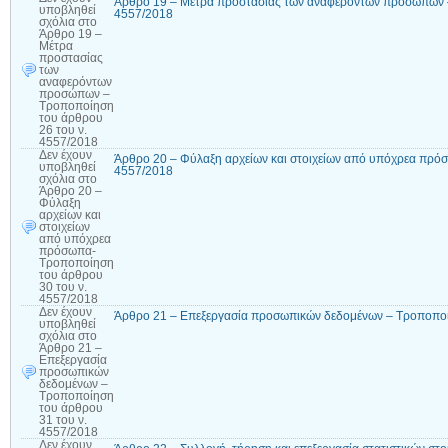
Άρθρο 19 – Μέτρα προστασίας των αναφερόντων προσώπων –
υποβληθεί
4557/2018
σχόλια
στο
Άρθρο 19 –
Μέτρα
προστασίας
των
αναφερόντων
προσώπων –
Τροποποίηση
του άρθρου
26 του ν.
4557/2018
Δεν έχουν
Άρθρο 20 – Φύλαξη αρχείων και στοιχείων από υπόχρεα πρό
υποβληθεί
4557/2018
σχόλια
στο
Άρθρο 20 –
Φύλαξη
αρχείων και
στοιχείων
από υπόχρεα
πρόσωπα-
Τροποποίηση
του άρθρου
30 του ν.
4557/2018
Δεν έχουν
Άρθρο 21 – Επεξεργασία προσωπικών δεδομένων – Τροποποί
υποβληθεί
σχόλια
στο
Άρθρο 21 –
Επεξεργασία
προσωπικών
δεδομένων –
Τροποποίηση
του άρθρου
31 του ν.
4557/2018
Δεν έχουν