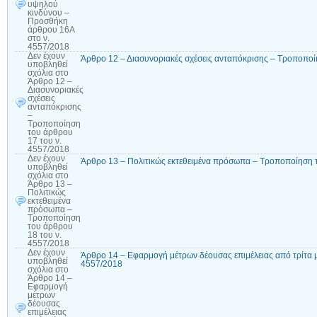
υψηλού
κινδύνου –
Προσθήκη
άρθρου 16A
στο ν.
4557/2018
Δεν έχουν
Άρθρο 12 – Διασυνοριακές σχέσεις ανταπόκρισης – Τροποποί
υποβληθεί
σχόλια
στο
Άρθρο 12 –
Διασυνοριακές
σχέσεις
ανταπόκρισης
–
Τροποποίηση
του άρθρου
17 του ν.
4557/2018
Δεν έχουν
Άρθρο 13 – Πολιτικώς εκτεθειμένα πρόσωπα – Τροποποίηση 
υποβληθεί
σχόλια
στο
Άρθρο 13 –
Πολιτικώς
εκτεθειμένα
πρόσωπα –
Τροποποίηση
του άρθρου
18 του ν.
4557/2018
Δεν έχουν
Άρθρο 14 – Εφαρμογή μέτρων δέουσας επιμέλειας από τρίτα 
υποβληθεί
4557/2018
σχόλια
στο
Άρθρο 14 –
Εφαρμογή
μέτρων
δέουσας
επιμέλειας