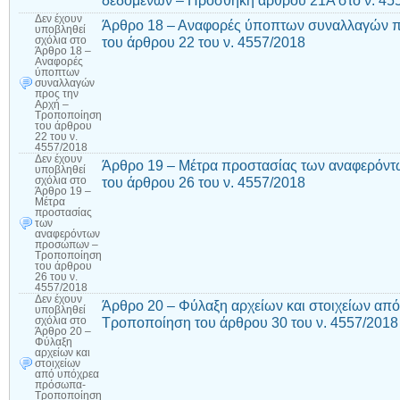
Δεν έχουν
Άρθρο 18 – Αναφορές ύποπτων συναλλαγών π
υποβληθεί
του άρθρου 22 του ν. 4557/2018
σχόλια
στο
Άρθρο 18 –
Αναφορές
ύποπτων
συναλλαγών
προς την
Αρχή –
Τροποποίηση
του άρθρου
22 του ν.
4557/2018
Δεν έχουν
Άρθρο 19 – Μέτρα προστασίας των αναφερό
υποβληθεί
του άρθρου 26 του ν. 4557/2018
σχόλια
στο
Άρθρο 19 –
Μέτρα
προστασίας
των
αναφερόντων
προσώπων –
Τροποποίηση
του άρθρου
26 του ν.
4557/2018
Δεν έχουν
Άρθρο 20 – Φύλαξη αρχείων και στοιχείων α
υποβληθεί
Τροποποίηση του άρθρου 30 του ν. 4557/2018
σχόλια
στο
Άρθρο 20 –
Φύλαξη
αρχείων και
στοιχείων
από υπόχρεα
πρόσωπα-
Τροποποίηση