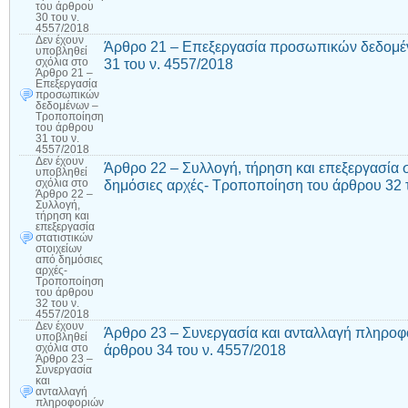
του άρθρου
30 του ν.
4557/2018
Δεν έχουν
Άρθρο 21 – Επεξεργασία προσωπικών δεδομέ
υποβληθεί
31 του ν. 4557/2018
σχόλια
στο
Άρθρο 21 –
Επεξεργασία
προσωπικών
δεδομένων –
Τροποποίηση
του άρθρου
31 του ν.
4557/2018
Δεν έχουν
Άρθρο 22 – Συλλογή, τήρηση και επεξεργασία 
υποβληθεί
δημόσιες αρχές- Τροποποίηση του άρθρου 32 
σχόλια
στο
Άρθρο 22 –
Συλλογή,
τήρηση και
επεξεργασία
στατιστικών
στοιχείων
από δημόσιες
αρχές-
Τροποποίηση
του άρθρου
32 του ν.
4557/2018
Δεν έχουν
Άρθρο 23 – Συνεργασία και ανταλλαγή πληρο
υποβληθεί
άρθρου 34 του ν. 4557/2018
σχόλια
στο
Άρθρο 23 –
Συνεργασία
και
ανταλλαγή
πληροφοριών