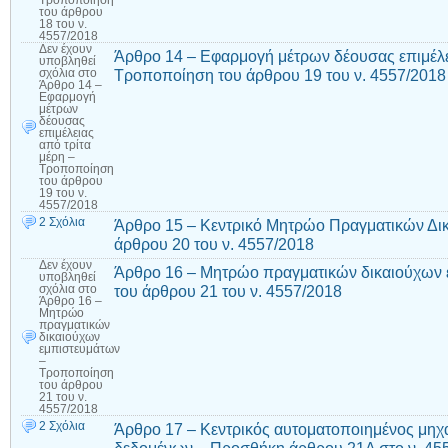
του άρθρου
18 του ν.
4557/2018
Δεν έχουν
Άρθρο 14 – Εφαρμογή μέτρων δέουσας επιμέλει
υποβληθεί
Τροποποίηση του άρθρου 19 του ν. 4557/2018
σχόλια
στο
Άρθρο 14 –
Εφαρμογή
μέτρων
δέουσας
επιμέλειας
από τρίτα
μέρη –
Τροποποίηση
του άρθρου
19 του ν.
4557/2018
2 Σχόλια
Άρθρο 15 – Κεντρικό Μητρώο Πραγματικών Δι
άρθρου 20 του ν. 4557/2018
Δεν έχουν
Άρθρο 16 – Μητρώο πραγματικών δικαιούχων
υποβληθεί
του άρθρου 21 του ν. 4557/2018
σχόλια
στο
Άρθρο 16 –
Μητρώο
πραγματικών
δικαιούχων
εμπιστευμάτων
–
Τροποποίηση
του άρθρου
21 του ν.
4557/2018
2 Σχόλια
Άρθρο 17 – Κεντρικός αυτοματοποιημένος μηχ
δεδομένων – Προσθήκη άρθρου 21Α στο ν. 45