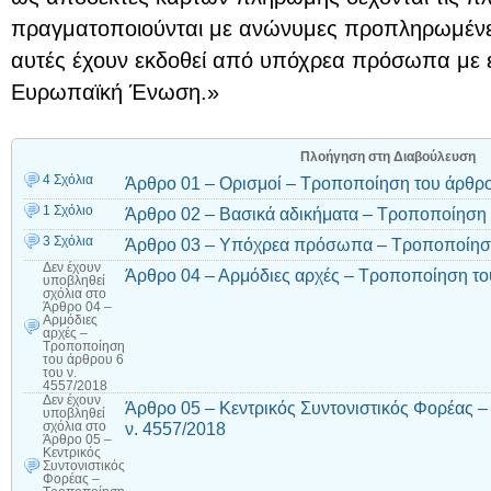
πραγματοποιούνται με ανώνυμες προπληρωμένε
αυτές έχουν εκδοθεί από υπόχρεα πρόσωπα με 
Ευρωπαϊκή Ένωση.»
Πλοήγηση στη Διαβούλευση
4 Σχόλια
Άρθρο 01 – Ορισμοί – Τροποποίηση του άρθρο
1 Σχόλιο
Άρθρο 02 – Βασικά αδικήματα – Τροποποίηση 
3 Σχόλια
Άρθρο 03 – Υπόχρεα πρόσωπα – Τροποποίηση 
Δεν έχουν
Άρθρο 04 – Αρμόδιες αρχές – Τροποποίηση το
υποβληθεί
σχόλια
στο
Άρθρο 04 –
Αρμόδιες
αρχές –
Τροποποίηση
του άρθρου 6
του ν.
4557/2018
Δεν έχουν
Άρθρο 05 – Κεντρικός Συντονιστικός Φορέας 
υποβληθεί
ν. 4557/2018
σχόλια
στο
Άρθρο 05 –
Κεντρικός
Συντονιστικός
Φορέας –