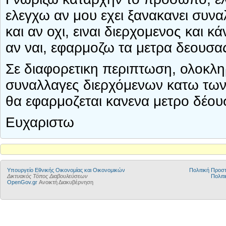
ελεγχω αν μου εχει ξανακανει συνα
και αν οχι, ειναι διερχομενος και 
αν ναι, εφαρμοζω τα μετρα δεουσα
Σε διαφορετικη περιπτωση, ολοκλη
συναλλαγες διερχόμενων κατω των
θα εφαρμοζεται κανενα μετρο δέουσ
Ευχαριστω
Υπουργείο Εθνικής Οικονομίας και Οικονομικών
Πολιτική Προ
Δικτυακός Τόπος Διαβουλεύσεων
Πολιτι
OpenGov.gr
Ανοικτή Διακυβέρνηση