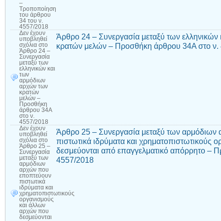
–
Τροποποίηση
του άρθρου
34 του ν.
4557/2018
Δεν έχουν
Άρθρο 24 – Συνεργασία μεταξύ των ελληνικών
υποβληθεί
κρατών μελών – Προσθήκη άρθρου 34Α στο ν.
σχόλια
στο
Άρθρο 24 –
Συνεργασία
μεταξύ των
ελληνικών και
των
αρμόδιων
αρχών των
κρατών
μελών –
Προσθήκη
άρθρου 34Α
στο ν.
4557/2018
Δεν έχουν
Άρθρο 25 – Συνεργασία μεταξύ των αρμόδιων
υποβληθεί
πιστωτικά ιδρύματα και χρηματοπιστωτικούς 
σχόλια
στο
Άρθρο 25 –
δεσμεύονται από επαγγελματικό απόρρητο – Π
Συνεργασία
μεταξύ των
4557/2018
αρμόδιων
αρχών που
εποπτεύουν
πιστωτικά
ιδρύματα και
χρηματοπιστωτικούς
οργανισμούς
και άλλων
αρχών που
δεσμεύονται