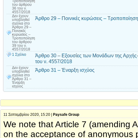
Τροποποίηση
του άρθρου
36 του ν.
4557/2018
Δεν έχουν
Άρθρο 29 – Ποινικές κυρώσεις – Τροποποίηση 
υποβληθεί
σχόλια
στο
Άρθρο 29 –
Ποινικές
κυρώσεις –
Τροποποίηση
του άρθρου
39 του ν.
4557/2018
1 Σχόλιο
Άρθρο 30 – Εξουσίες των Μονάδων της Αρχής
του ν. 4557/2018
Δεν έχουν
Άρθρο 31 – Έναρξη ισχύος
υποβληθεί
σχόλια
στο
Άρθρο 31 –
Έναρξη
ισχύος
11 Σεπτεμβρίου 2020, 15:20 |
Paysafe Group
We note that Article 7 (amending Art
on the acceptance of anonymous pr