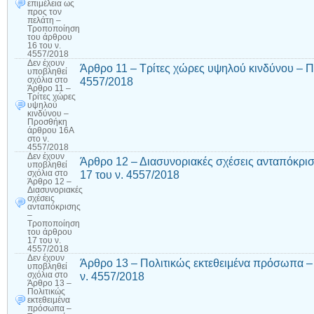
επιμέλεια ως
προς τον
πελάτη –
Τροποποίηση
του άρθρου
16 του ν.
4557/2018
Δεν έχουν
Άρθρο 11 – Τρίτες χώρες υψηλού κινδύνου – 
υποβληθεί
4557/2018
σχόλια
στο
Άρθρο 11 –
Τρίτες χώρες
υψηλού
κινδύνου –
Προσθήκη
άρθρου 16A
στο ν.
4557/2018
Δεν έχουν
Άρθρο 12 – Διασυνοριακές σχέσεις ανταπόκρι
υποβληθεί
17 του ν. 4557/2018
σχόλια
στο
Άρθρο 12 –
Διασυνοριακές
σχέσεις
ανταπόκρισης
–
Τροποποίηση
του άρθρου
17 του ν.
4557/2018
Δεν έχουν
Άρθρο 13 – Πολιτικώς εκτεθειμένα πρόσωπα –
υποβληθεί
ν. 4557/2018
σχόλια
στο
Άρθρο 13 –
Πολιτικώς
εκτεθειμένα
πρόσωπα –