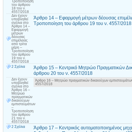
Τροποποίηση
του άρθρου
18 του ν.
4557/2018
Δεν έχουν
Άρθρο 14 – Εφαρμογή μέτρων δέουσας επιμέλει
υποβληθεί
Τροποποίηση του άρθρου 19 του ν. 4557/2018
σχόλια
στο
Άρθρο 14 –
Εφαρμογή
μέτρων
δέουσας
επιμέλειας
από τρίτα
μέρη –
Τροποποίηση
του άρθρου
19 του ν.
4557/2018
2 Σχόλια
Άρθρο 15 – Κεντρικό Μητρώο Πραγματικών Δι
άρθρου 20 του ν. 4557/2018
Δεν έχουν
Άρθρο 16 – Μητρώο πραγματικών δικαιούχων εμπιστευμάτων
υποβληθεί
4557/2018
σχόλια
στο
Άρθρο 16 –
Μητρώο
πραγματικών
δικαιούχων
εμπιστευμάτων
–
Τροποποίηση
του άρθρου
21 του ν.
4557/2018
2 Σχόλια
Άρθρο 17 – Κεντρικός αυτοματοποιημένος μηχ