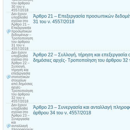
του άρθρου
30 του ν.
4557/2018
Δεν έχουν
Άρθρο 21 – Επεξεργασία προσωπικών δεδομέ
υποβληθεί
31 του ν. 4557/2018
σχόλια
στο
Άρθρο 21 –
Επεξεργασία
προσωπικών
δεδομένων –
Τροποποίηση
του άρθρου
31 του ν.
4557/2018
Δεν έχουν
Άρθρο 22 – Συλλογή, τήρηση και επεξεργασία 
υποβληθεί
δημόσιες αρχές- Τροποποίηση του άρθρου 32 
σχόλια
στο
Άρθρο 22 –
Συλλογή,
τήρηση και
επεξεργασία
στατιστικών
στοιχείων
από δημόσιες
αρχές-
Τροποποίηση
του άρθρου
32 του ν.
4557/2018
Δεν έχουν
Άρθρο 23 – Συνεργασία και ανταλλαγή πληρο
υποβληθεί
άρθρου 34 του ν. 4557/2018
σχόλια
στο
Άρθρο 23 –
Συνεργασία
και
ανταλλαγή
πληροφοριών