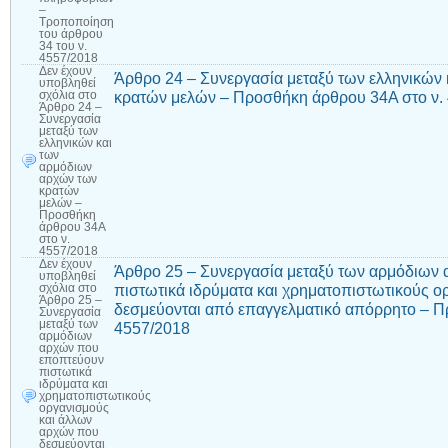
–
Τροποποίηση
του άρθρου
34 του ν.
4557/2018
Δεν έχουν
Άρθρο 24 – Συνεργασία μεταξύ των ελληνικών
υποβληθεί
κρατών μελών – Προσθήκη άρθρου 34Α στο ν.
σχόλια
στο
Άρθρο 24 –
Συνεργασία
μεταξύ των
ελληνικών και
των
αρμόδιων
αρχών των
κρατών
μελών –
Προσθήκη
άρθρου 34Α
στο ν.
4557/2018
Δεν έχουν
Άρθρο 25 – Συνεργασία μεταξύ των αρμόδιων
υποβληθεί
πιστωτικά ιδρύματα και χρηματοπιστωτικούς 
σχόλια
στο
Άρθρο 25 –
δεσμεύονται από επαγγελματικό απόρρητο – Π
Συνεργασία
μεταξύ των
4557/2018
αρμόδιων
αρχών που
εποπτεύουν
πιστωτικά
ιδρύματα και
χρηματοπιστωτικούς
οργανισμούς
και άλλων
αρχών που
δεσμεύονται