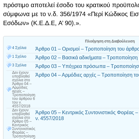
πρόστιμο αποτελεί έσοδο του κρατικού προϋπολο
σύμφωνα με το ν.δ. 356/1974 «Περί Κώδικος Ε
Εσόδων» (Κ.Ε.Δ.Ε, Α’ 90).».
Πλοήγηση στη Διαβούλευση
4 Σχόλια
Άρθρο 01 – Ορισμοί – Τροποποίηση του άρθρο
1 Σχόλιο
Άρθρο 02 – Βασικά αδικήματα – Τροποποίηση 
3 Σχόλια
Άρθρο 03 – Υπόχρεα πρόσωπα – Τροποποίηση 
Δεν έχουν
Άρθρο 04 – Αρμόδιες αρχές – Τροποποίηση το
υποβληθεί
σχόλια
στο
Άρθρο 04 –
Αρμόδιες
αρχές –
Τροποποίηση
του άρθρου 6
του ν.
4557/2018
Δεν έχουν
Άρθρο 05 – Κεντρικός Συντονιστικός Φορέας 
υποβληθεί
ν. 4557/2018
σχόλια
στο
Άρθρο 05 –
Κεντρικός
Συντονιστικός
Φορέας –
Τροποποίηση