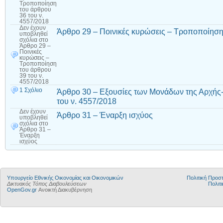
Τροποποίηση
του άρθρου
36 του ν.
4557/2018
Δεν έχουν
Άρθρο 29 – Ποινικές κυρώσεις – Τροποποίηση 
υποβληθεί
σχόλια
στο
Άρθρο 29 –
Ποινικές
κυρώσεις –
Τροποποίηση
του άρθρου
39 του ν.
4557/2018
1 Σχόλιο
Άρθρο 30 – Εξουσίες των Μονάδων της Αρχής
του ν. 4557/2018
Δεν έχουν
Άρθρο 31 – Έναρξη ισχύος
υποβληθεί
σχόλια
στο
Άρθρο 31 –
Έναρξη
ισχύος
Υπουργείο Εθνικής Οικονομίας και Οικονομικών
Πολιτική Προ
Δικτυακός Τόπος Διαβουλεύσεων
Πολιτι
OpenGov.gr
Ανοικτή Διακυβέρνηση