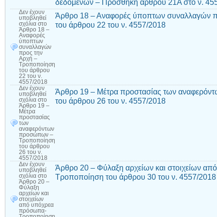
δεδομένων – Προσθήκη άρθρου 21Α στο ν. 45
Δεν έχουν
Άρθρο 18 – Αναφορές ύποπτων συναλλαγών π
υποβληθεί
του άρθρου 22 του ν. 4557/2018
σχόλια
στο
Άρθρο 18 –
Αναφορές
ύποπτων
συναλλαγών
προς την
Αρχή –
Τροποποίηση
του άρθρου
22 του ν.
4557/2018
Δεν έχουν
Άρθρο 19 – Μέτρα προστασίας των αναφερό
υποβληθεί
του άρθρου 26 του ν. 4557/2018
σχόλια
στο
Άρθρο 19 –
Μέτρα
προστασίας
των
αναφερόντων
προσώπων –
Τροποποίηση
του άρθρου
26 του ν.
4557/2018
Δεν έχουν
Άρθρο 20 – Φύλαξη αρχείων και στοιχείων α
υποβληθεί
Τροποποίηση του άρθρου 30 του ν. 4557/2018
σχόλια
στο
Άρθρο 20 –
Φύλαξη
αρχείων και
στοιχείων
από υπόχρεα
πρόσωπα-
Τροποποίηση