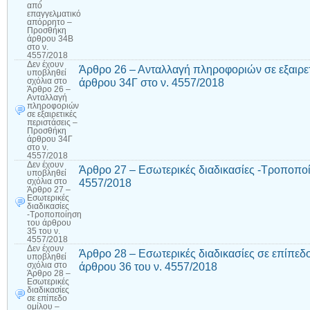
από
επαγγελματικό
απόρρητο –
Προσθήκη
άρθρου 34Β
στο ν.
4557/2018
Δεν έχουν
Άρθρο 26 – Ανταλλαγή πληροφοριών σε εξαιρε
υποβληθεί
άρθρου 34Γ στο ν. 4557/2018
σχόλια
στο
Άρθρο 26 –
Ανταλλαγή
πληροφοριών
σε εξαιρετικές
περιστάσεις –
Προσθήκη
άρθρου 34Γ
στο ν.
4557/2018
Δεν έχουν
Άρθρο 27 – Εσωτερικές διαδικασίες -Τροποποί
υποβληθεί
4557/2018
σχόλια
στο
Άρθρο 27 –
Εσωτερικές
διαδικασίες
-Τροποποίηση
του άρθρου
35 του ν.
4557/2018
Δεν έχουν
Άρθρο 28 – Εσωτερικές διαδικασίες σε επίπεδ
υποβληθεί
άρθρου 36 του ν. 4557/2018
σχόλια
στο
Άρθρο 28 –
Εσωτερικές
διαδικασίες
σε επίπεδο
ομίλου –