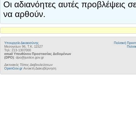
Οι αδιανόητες αυτές προβλέψεις σ
να αρθούν.
Υπουργείο Δικαιοσύνης
Πολιτική Προ
Μεσογείων 96, Τ.Κ. 11527
Πολιτι
Τηλ: 213-1307000
email Υπευθύνου Προστασίας Δεδομένων
(DPO)
: dpo@justice.gov.gr
Δικτυακός Τόπος Διαβουλεύσεων
OpenGov.gr
Ανοικτή Διακυβέρνηση