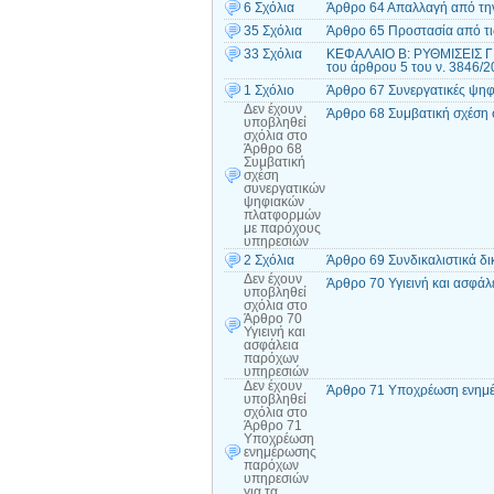
6 Σχόλια
Άρθρο 64 Απαλλαγή από τη
35 Σχόλια
Άρθρο 65 Προστασία από τι
33 Σχόλια
ΚΕΦΑΛΑΙΟ Β: ΡΥΘΜΙΣΕΙΣ Γ
του άρθρου 5 του ν. 3846/
1 Σχόλιο
Άρθρο 67 Συνεργατικές ψηφ
Δεν έχουν
Άρθρο 68 Συμβατική σχέση
υποβληθεί
σχόλια
στο
Άρθρο 68
Συμβατική
σχέση
συνεργατικών
ψηφιακών
πλατφορμών
με παρόχους
υπηρεσιών
2 Σχόλια
Άρθρο 69 Συνδικαλιστικά 
Δεν έχουν
Άρθρο 70 Υγιεινή και ασφά
υποβληθεί
σχόλια
στο
Άρθρο 70
Υγιεινή και
ασφάλεια
παρόχων
υπηρεσιών
Δεν έχουν
Άρθρο 71 Υποχρέωση ενημέ
υποβληθεί
σχόλια
στο
Άρθρο 71
Υποχρέωση
ενημέρωσης
παρόχων
υπηρεσιών
για τα