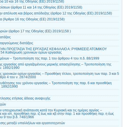
α 10 και 16 της Οδηγίας (EE) 2019/1158)
ίσεων (άρθρα 11 και 14 της Οδηγίας (EE) 2019/1158)
ν απόλυση και βάρος απόδειξης (άρθρο 12 της Οδηγίας (EE) 2019/1158)
 (Άρθρο 16 της Οδηγίας (EE) 2019/1158)
ιών (άρθρο 17 της Οδηγίας (EE) 2019/1158 )
ατάξεις
ταργούμενες διατάξεις
 ΤΗΝ ΠΡΟΣΤΑΣΙΑ ΤΗΣ ΕΡΓΑΣΙΑΣ ΚΕΦΑΛΑΙΟ Α: ΡΥΘΜΙΣΕΙΣ ΑΤΟΜΙΚΟΥ
54 Καθιέρωση χρονικών ορίων εργασίας
ένων – Τροποποίηση της παρ. 1 του άρθρου 4 του π.δ. 88/1999
ς εργασίας από εργαζομένους μερικής απασχόλησης – Τροποποίηση της
ν. 1892/1990
 χρονικών ορίων εργασίας – Προσθήκη τίτλου, τροποποίηση των παρ. 3 και 5
θρο 4 του ν. 2874/2000
ευθέτησης του χρόνου εργασίας – Τροποποίηση της παρ. 6 και προσθήκη
. 1892/1990
ντλησης ετήσιας άδειας αναψυχής
οχών
ν υποχρεωτική ανάπαυση κατά την Κυριακή και τις ημέρες αργίας –
ιε και ιστ, προσθήκη περ. ιζ έως και κβ στην παρ. 1 και προσθήκη περ. η έως
ου 9 του β.δ. 748/1966
σης μεταξύ υπαλλήλων και εργατοτεχνιτών