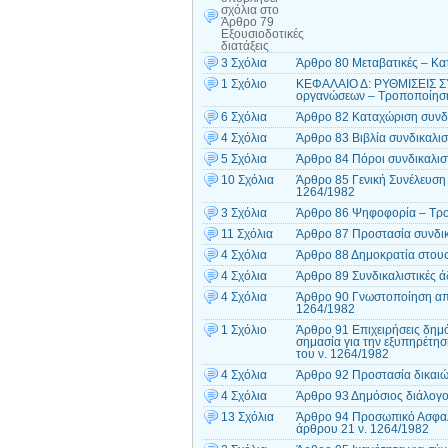
σχόλια
στο
Άρθρο 79
Εξουσιοδοτικές
διατάξεις
3 Σχόλια
Άρθρο 80 Μεταβατικές – Κατ
1 Σχόλιο
ΚΕΦΑΛΑΙΟ Δ: ΡΥΘΜΙΣΕΙΣ Σ
οργανώσεων – Τροποποίηση
6 Σχόλια
Άρθρο 82 Καταχώριση συνδι
4 Σχόλια
Άρθρο 83 Βιβλία συνδικαλι
5 Σχόλια
Άρθρο 84 Πόροι συνδικαλισ
10 Σχόλια
Άρθρο 85 Γενική Συνέλευση
1264/1982
3 Σχόλια
Άρθρο 86 Ψηφοφορία – Τρο
11 Σχόλια
Άρθρο 87 Προστασία συνδικ
4 Σχόλια
Άρθρο 88 Δημοκρατία στους
4 Σχόλια
Άρθρο 89 Συνδικαλιστικές 
4 Σχόλια
Άρθρο 90 Γνωστοποίηση απε
1264/1982
1 Σχόλιο
Άρθρο 91 Επιχειρήσεις δημό
σημασία για την εξυπηρέτη
του ν. 1264/1982
4 Σχόλια
Άρθρο 92 Προστασία δικαιώ
4 Σχόλια
Άρθρο 93 Δημόσιος διάλογο
13 Σχόλια
Άρθρο 94 Προσωπικό Ασφαλ
άρθρου 21 ν. 1264/1982