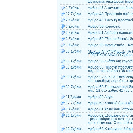
Εργασιακά δικαιώματα (άρθρ
1 Σχόλιο
Άρθρο 47 Απαγόρευση διακρ
12 Σχόλια
Άρθρο 48 Προστασία από τη
2 Σχόλια
Άρθρο 49 Έννομη προστασία
3 Σχόλια
Άρθρο 50 Κυρώσεις
2 Σχόλια
Άρθρο 51 Διάδοση πληροφορ
2 Σχόλια
Άρθρο 52 Εξουσιοδοτικές δι
1 Σχόλιο
Άρθρο 53 Μεταβατικές – Κα
16 Σχόλια
ΜΕΡΟΣ ΙV: ΡΥΘΜΙΣΕΙΣ ΓΙΑ
ΕΡΓΑΤΙΚΟΥ ΔΙΚΑΙΟΥ Άρθρο 
15 Σχόλια
Άρθρο 55 Ανάπαυση εργαζομ
18 Σχόλια
Άρθρο 56 Παροχή πρόσθετη
παρ. 11 του άρθρου 38 του 
19 Σχόλια
Άρθρο 57 Αμοιβή υπέρβασης
και προσθήκη παρ. 6 στο άρ
39 Σχόλια
Άρθρο 58 Συμφωνία περί δι
παρ. 12 στο άρθρο 41 του ν
11 Σχόλια
Άρθρο 59 Αργία
12 Σχόλια
Άρθρο 60 Χρονικό όριο εξά
8 Σχόλια
Άρθρο 61 Άδεια άνευ αποδ
21 Σχόλια
Άρθρο 62 Εξαιρέσεις από τη
Τροποποίηση των περ. α, ι, 
και ια στην παρ. 3 του άρθρ
12 Σχόλια
Άρθρο 63 Κατάργηση διάκρι