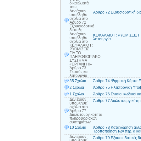
δικαιώματά
τους
Δεν έχουν
Άρθρο 72 Εξουσιοδοτική δι
υποβληθεί
σχόλια
στο
Άρθρο 72
Εξουσιοδοτική
διάταξη
Δεν έχουν
ΚΕΦΑΛΑΙΟ Γ: ΡΥΘΜΙΣΕΙΣ Γ
υποβληθεί
λειτουργία
σχόλια
στο
ΚΕΦΑΛΑΙΟ Γ:
ΡΥΘΜΙΣΕΙΣ
ΓΙΑ ΤΟ
ΠΛΗΡΟΦΟΡΙΑΚΟ
ΣΥΣΤΗΜΑ
«ΕΡΓΑΝΗ ΙΙ»
Άρθρο 73
Σκοπός και
λειτουργία
35 Σχόλια
Άρθρο 74 Ψηφιακή Κάρτα Ε
2 Σχόλια
Άρθρο 75 Ηλεκτρονική Υπο
1 Σχόλιο
Άρθρο 76 Ενιαίοι κωδικοί
Δεν έχουν
Άρθρο 77 Διαλειτουργικότ
υποβληθεί
σχόλια
στο
Άρθρο 77
Διαλειτουργικότητα
πληροφοριακών
συστημάτων
10 Σχόλια
Άρθρο 78 Καταχώρηση αλλα
Τροποποίηση των περ. α και
Δεν έχουν
Άρθρο 79 Εξουσιοδοτικές δι
υποβληθεί