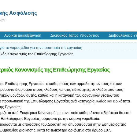
ικής Ασφάλισης
εων
Ανοικτή Διακυβέρνηση
Δικτυακός Τόπος Υπουργείου
Διαβουλεύσεις Υ
ια το νομοσχέδιο για την προστασία της εργασίας
ικός Κανονισμός της Επιθεώρησης Εργασίας
ερικός Κανονισμός της Επιθεώρησης Εργασίας
ης Επιθεώρησης Εργασίας, ο καθορισμός των αρμοδιοτήτων τους και των
οσόντα διορισμού στους κλάδους και στις ειδικότητες, οι κλάδοι από τους
ανικών μονάδων αυτής, καθώς και η κατανομή των οργανικών θέσεων του
ίου προσωπικού της Επιθεώρησης Εργασίας ανά κατηγορία, κλάδο και ειδικότητα
ης Εργασίας.
μίζεται από Εσωτερικό Κανονισμό, με τον οποίο καθορίζονται ειδικότερα θέματα
ς Επιθεώρησης Εργασίας, σύμφωνα με την κείμενη νομοθεσία.
εκδίδονται με αποφάσεις του Διοικητή και δημοσιεύονται στην Εφημερίδα της
μβουλίου Διοίκησης, κατά τα ειδικότερα οριζόμενα στο άρθρο 107.