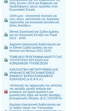
20ής Ιουνίου 2019 για διαφανείς και
προβλέψιμους όρους εργασίας στην
Ευρωπαϊκή Ένωση
«Σπίτι μου - στεγαστική πολιτική για
τους νέους, αξιοποίηση της δημόσιας
περιουσίας για κοινωνική κατοικία και
άλλες διατάξεις»
Εθνική Στρατηγική και Σχέδιο Δράσης
για την Κοινωνική Ένταξη των Ρομά
2021 - 2030
Δημόσια ηλεκτρονική διαβούλευση για
το Εθνικό Σχέδιο Δράσης για την
Ισότητα των Φύλων 2021-2025
ΤΟΜΕΑΚΟ ΠΡΟΓΡΑΜΜΑ ΑΝΑΠΤΥΞΗΣ
ΥΠΟΥΡΓΕΙΟΥ ΕΡΓΑΣΙΑΣ ΚΑΙ
ΚΟΙΝΩΝΙΚΩΝ ΥΠΟΘΕΣΕΩΝ
ΑΣΦΑΛΙΣΤΙΚΗ ΜΕΤΑΡΡΥΘΜΙΣΗ ΚΑΙ
ΨΗΦΙΑΚΟΣ ΜΕΤΑΣΧΗΜΑΤΙΣΜΟΣ
ΕΘΝΙΚΟΥ ΦΟΡΕΑ ΚΟΙΝΩΝΙΚΗΣ
ΑΣΦΑΛΙΣΗΣ (e-Ε.Φ.Κ.Α.)
«Ενίσχυση της εφαρμογής της ισότητας
της αμοιβής μεταξύ ανδρών και
γυναικών για όμοια εργασία ή για
εργασία ίσης αξίας και λοιπές διατάξεις -
Ενσωμάτωση Οδηγίας (Ε.Ε.) 2023/970»
Δημόσια ηλεκτρονική διαβούλευση για
το σχέδιο νόμου του Υπουργείου
Εργασίας και Κοινωνικής Ασφάλισης με