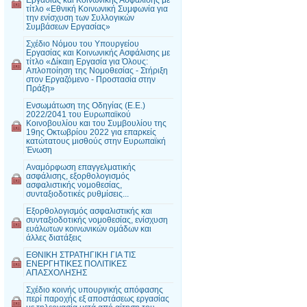
τίτλο «Εθνική Κοινωνική Συμφωνία για
την ενίσχυση των Συλλογικών
Συμβάσεων Εργασίας»
Σχέδιο Νόμου του Υπουργείου
Εργασίας και Κοινωνικής Ασφάλισης με
τίτλο «Δίκαιη Εργασία για Όλους:
Απλοποίηση της Νομοθεσίας - Στήριξη
στον Εργαζόμενο - Προστασία στην
Πράξη»
Ενσωμάτωση της Οδηγίας (Ε.Ε.)
2022/2041 του Ευρωπαϊκού
Κοινοβουλίου και του Συμβουλίου της
19ης Οκτωβρίου 2022 για επαρκείς
κατώτατους μισθούς στην Ευρωπαϊκή
Ένωση
Αναμόρφωση επαγγελματικής
ασφάλισης, εξορθολογισμός
ασφαλιστικής νομοθεσίας,
συνταξιοδοτικές ρυθμίσεις...
Εξορθολογισμός ασφαλιστικής και
συνταξιοδοτικής νομοθεσίας, ενίσχυση
ευάλωτων κοινωνικών ομάδων και
άλλες διατάξεις
ΕΘΝΙΚΗ ΣΤΡΑΤΗΓΙΚΗ ΓΙΑ ΤΙΣ
ΕΝΕΡΓΗΤΙΚΕΣ ΠΟΛΙΤΙΚΕΣ
ΑΠΑΣΧΟΛΗΣΗΣ
Σχέδιο κοινής υπουργικής απόφασης
περί παροχής εξ αποστάσεως εργασίας