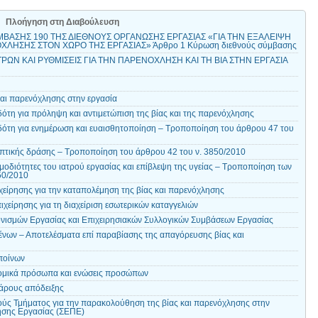
Πλοήγηση στη Διαβούλευση
ΜΒΑΣΗΣ 190 ΤΗΣ ΔΙΕΘΝΟΥΣ ΟΡΓΑΝΩΣΗΣ ΕΡΓΑΣΙΑΣ «ΓΙΑ ΤΗΝ ΕΞΑΛΕΙΨΗ
ΟΧΛΗΣΗΣ ΣΤΟΝ ΧΩΡΟ ΤΗΣ ΕΡΓΑΣΙΑΣ» Άρθρο 1 Κύρωση διεθνούς σύμβασης
ΤΡΩΝ ΚΑΙ ΡΥΘΜΙΣΕΙΣ ΓΙΑ ΤΗΝ ΠΑΡΕΝΟΧΛΗΣΗ ΚΑΙ ΤΗ ΒΙΑ ΣΤΗΝ ΕΡΓΑΣΙΑ
αι παρενόχλησης στην εργασία
ότη για πρόληψη και αντιμετώπιση της βίας και της παρενόχλησης
ότη για ενημέρωση και ευαισθητοποίηση – Τροποποίηση του άρθρου 47 του
τικής δράσης – Τροποποίηση του άρθρου 42 του ν. 3850/2010
οδιότητες του ιατρού εργασίας και επίβλεψη της υγείας – Τροποποίηση των
50/2010
ιχείρησης για την καταπολέμηση της βίας και παρενόχλησης
ιχείρησης για τη διαχείριση εσωτερικών καταγγελιών
νισμών Εργασίας και Επιχειρησιακών Συλλογικών Συμβάσεων Εργασίας
ένων – Αποτελέσματα επί παραβίασης της απαγόρευσης βίας και
ποίνων
μικά πρόσωπα και ενώσεις προσώπων
άρους απόδειξης
ύς Τμήματος για την παρακολούθηση της βίας και παρενόχλησης στην
ησης Εργασίας (ΣΕΠΕ)