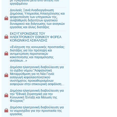
με τηλεργασία μετά από αίτηση του
εργαζομένου
Δουλειές Ξανά:Αναδιοργάνωση
Δημόσιας Υπηρεσίας Απασχόλησης και
ψηφιοποίηση των υπηρεσιών της,
αναβάθμιση δεξιοτήτων εργατικού
δυναμικού και διάγνωσης των αναγκών
εργασίας και άλλες διατάξεις
ΕΚΣΥΓΧΡΟΝΙΣΜΟΣ ΤΟΥ
ΗΛΕΚΤΡΟΝΙΚΟΥ ΕΘΝΙΚΟΥ ΦΟΡΕΑ
ΚΟΙΝΩΝΙΚΗΣ ΑΣΦΑΛΙΣΗΣ
«Ενίσχυση της κοινωνικής προστασίας:
διατάξεις για την πρόληψη και
αντιμετώπιση περιστατικών
κακοποίησης και παραμέλησης
ανηλίκων...»
Δημόσια ηλεκτρονική διαβούλευση για
το σχέδιο νόμου:"Ασφαλιστική
Μεταρρύθμιση για τη Νέα Γενιά:
εισαγωγή κεφαλαιοποιητικού
συστήματος προκαθορισμένων
εισφορών στην επικουρική ασφάλιση...
Δημόσια ηλεκτρονική διαβούλευση για
την "Εθνική Στρατηγική για την
Κοινωνική Ένταξη και Μείωση της
Φτώχειας"
Δημόσια ηλεκτρονική διαβούλευση για
το νομοσχέδιο για την προστασία της
εργασίας