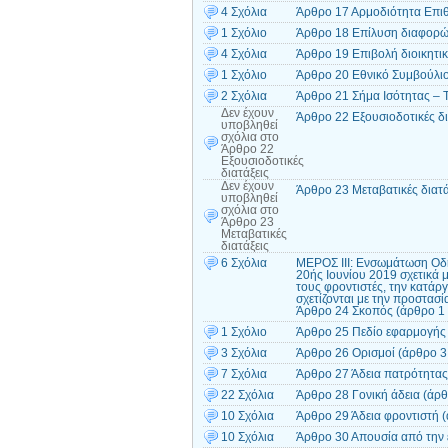
4 Σχόλια
Άρθρο 17 Αρμοδιότητα Επι
1 Σχόλιο
Άρθρο 18 Επίλυση διαφορώ
4 Σχόλια
Άρθρο 19 Επιβολή διοικητ
1 Σχόλιο
Άρθρο 20 Εθνικό Συμβούλιο
2 Σχόλια
Άρθρο 21 Σήμα Ισότητας – 
Δεν έχουν
Άρθρο 22 Εξουσιοδοτικές δι
υποβληθεί
σχόλια
στο
Άρθρο 22
Εξουσιοδοτικές
διατάξεις
Δεν έχουν
Άρθρο 23 Μεταβατικές διατά
υποβληθεί
σχόλια
στο
Άρθρο 23
Μεταβατικές
διατάξεις
6 Σχόλια
ΜΕΡΟΣ ΙII: Ενσωμάτωση Οδη
20ής Ιουνίου 2019 σχετικά μ
τους φροντιστές, την κατάρ
σχετίζονται με την προστα
Άρθρο 24 Σκοπός (άρθρο 1 
1 Σχόλιο
Άρθρο 25 Πεδίο εφαρμογής 
3 Σχόλια
Άρθρο 26 Ορισμοί (άρθρο 3
7 Σχόλια
Άρθρο 27 Άδεια πατρότητας 
22 Σχόλια
Άρθρο 28 Γονική άδεια (άρθ
10 Σχόλια
Άρθρο 29 Άδεια φροντιστή (
10 Σχόλια
Άρθρο 30 Απουσία από την ε