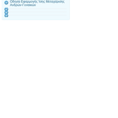
Οδηγία Εφαρμογής Ίσης Μεταχείρισης
Ανδρών-Γυναικών