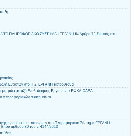
άταξη
ΙΑ ΤΟ ΠΛΗΡΟΦΟΡΙΑΚΟ ΣΥΣΤΗΜΑ «ΕΡΓΑΝΗ ΙΙ» Άρθρο 73 Σκοπός και
ργασίας
βολή Εντύπων στο Π.Σ. ΕΡΓΑΝΗ εκπρόθεσμα
 και μητρώα μεταξύ Επιθεώρησης Εργασίας-e-ΕΦΚΑ-ΟΑΕΔ
ητα πληροφοριακών συστημάτων
γής ωραρίου και υπερωριών στο Πληροφοριακό Σύστημα ΕΡΓΑΝΗ –
 β του άρθρου 80 του ν. 4144/2013
ατάξεις