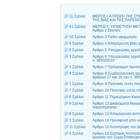
11 Σχόλια
ΜΕΡΟΣ I: ΚΥΡΩΣΗ ΤΗΣ ΣΥ
ΤΗΣ ΒΙΑΣ ΚΑΙ ΤΗΣ ΠΑΡΕΝ
41 Σχόλια
ΜΕΡΟΣ ΙΙ: ΥΙΟΘΕΤΗΣΗ ΜΕ
Άρθρο 2 Σκοπός
10 Σχόλια
Άρθρο 3 Πεδίο εφαρμογής
9 Σχόλια
Άρθρο 4 Απαγόρευση βίας κ
5 Σχόλια
Άρθρο 5 Υποχρεώσεις εργοδ
3 Σχόλια
Άρθρο 6 Υποχρεώσεις εργοδ
ν. 3850/2010
1 Σχόλιο
Άρθρο 7 Πρόγραμμα προληπ
4 Σχόλια
Άρθρο 8 Συμβουλευτικές αρμ
άρθρων 17 και 18 του ν. 38
7 Σχόλια
Άρθρο 9 Πολιτικές εντός επ
7 Σχόλια
Άρθρο 10 Πολιτικές εντός επ
6 Σχόλια
Άρθρο 11 Περιεχόμενο Κανο
9 Σχόλια
Άρθρο 12 Δικαιώματα θιγομ
παρενόχλησης
8 Σχόλια
Άρθρο 13 Απαγόρευση αντι
3 Σχόλια
Άρθρο 14 Προσφυγή από νο
11 Σχόλια
Άρθρο 15 Αντιστροφή του β
3 Σχόλια
Άρθρο 16 Σύσταση Αυτοτελο
εργασία στο Σώμα Επιθεώρ