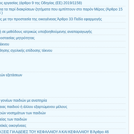
ις εργασίας (άρθρο 9 της Οδηγίας (EE) 2019/1158)
για τα περί διακρίσεων ζητήματα που εμπίπτουν στο παρόν Μέρος (Άρθρο 15
 )
ς με την προστασία της οικογένειας Άρθρο 33 Πεδίο εφαρμογής
λή σε μεθόδους ιατρικώς υποβοηθούμενης αναπαραγωγής
ροστασίας μητρότητας
τέκνου
ησης σχολικής επίδοσης τέκνου
κών εξετάσεων
γονέων παιδιών με αναπηρία
ειας παιδιού ή άλλου εξαρτώμενου μέλους
ρών νοσημάτων των παιδιών
είας των παιδιών
ϊκές οικογένειες
ΑΞΕΙΣ ΓΙΑ ΑΔΕΙΕΣ ΤΟΥ ΚΕΦΑΛΑΙΟΥ Α ΚΑΙ ΚΕΦΑΛΑΙΟΥ Β Άρθρο 46