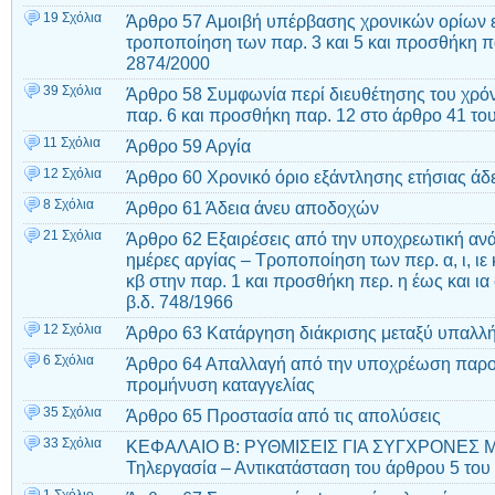
19 Σχόλια
Άρθρο 57 Αμοιβή υπέρβασης χρονικών ορίων ε
τροποποίηση των παρ. 3 και 5 και προσθήκη πα
2874/2000
39 Σχόλια
Άρθρο 58 Συμφωνία περί διευθέτησης του χρό
παρ. 6 και προσθήκη παρ. 12 στο άρθρο 41 του
11 Σχόλια
Άρθρο 59 Αργία
12 Σχόλια
Άρθρο 60 Χρονικό όριο εξάντλησης ετήσιας άδ
8 Σχόλια
Άρθρο 61 Άδεια άνευ αποδοχών
21 Σχόλια
Άρθρο 62 Εξαιρέσεις από την υποχρεωτική ανά
ημέρες αργίας – Τροποποίηση των περ. α, ι, ιε 
κβ στην παρ. 1 και προσθήκη περ. η έως και ια
β.δ. 748/1966
12 Σχόλια
Άρθρο 63 Κατάργηση διάκρισης μεταξύ υπαλλή
6 Σχόλια
Άρθρο 64 Απαλλαγή από την υποχρέωση παροχ
προμήνυση καταγγελίας
35 Σχόλια
Άρθρο 65 Προστασία από τις απολύσεις
33 Σχόλια
ΚΕΦΑΛΑΙΟ Β: ΡΥΘΜΙΣΕΙΣ ΓΙΑ ΣΥΓΧΡΟΝΕΣ 
Τηλεργασία – Αντικατάσταση του άρθρου 5 του