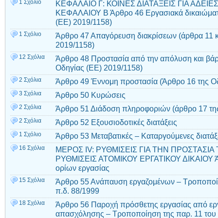
1 Σχόλιο
ΚΕΦΑΛΑΙΟ Γ: ΚΟΙΝΕΣ ΔΙΑΤΑΞΕΙΣ ΓΙΑ ΑΔΕΙΕ
ΚΕΦΑΛΑΙΟΥ Β Άρθρο 46 Εργασιακά δικαιώματα
(EE) 2019/1158)
1 Σχόλιο
Άρθρο 47 Απαγόρευση διακρίσεων (άρθρα 11 κα
2019/1158)
12 Σχόλια
Άρθρο 48 Προστασία από την απόλυση και βάρ
Οδηγίας (EE) 2019/1158)
2 Σχόλια
Άρθρο 49 Έννομη προστασία (Άρθρο 16 της Οδ
3 Σχόλια
Άρθρο 50 Κυρώσεις
2 Σχόλια
Άρθρο 51 Διάδοση πληροφοριών (άρθρο 17 της
2 Σχόλια
Άρθρο 52 Εξουσιοδοτικές διατάξεις
1 Σχόλιο
Άρθρο 53 Μεταβατικές – Καταργούμενες διατάξ
16 Σχόλια
ΜΕΡΟΣ ΙV: ΡΥΘΜΙΣΕΙΣ ΓΙΑ ΤΗΝ ΠΡΟΣΤΑΣΙΑ
ΡΥΘΜΙΣΕΙΣ ΑΤΟΜΙΚΟΥ ΕΡΓΑΤΙΚΟΥ ΔΙΚΑΙΟΥ Ά
ορίων εργασίας
15 Σχόλια
Άρθρο 55 Ανάπαυση εργαζομένων – Τροποποίη
π.δ. 88/1999
18 Σχόλια
Άρθρο 56 Παροχή πρόσθετης εργασίας από ερ
απασχόλησης – Τροποποίηση της παρ. 11 του 