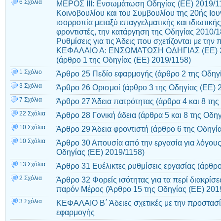
6 Σχόλια
ΜΕΡΟΣ ΙII: Ενσωμάτωση Οδηγίας (ΕΕ) 2019/
Κοινοβουλίου και του Συμβουλίου της 20ής Ιου
ισορροπία μεταξύ επαγγελματικής και ιδιωτικής 
φροντιστές, την κατάργηση της Οδηγίας 2010/
Ρυθμίσεις για τις Άδεις που σχετίζονται με την
ΚΕΦΑΛΑΙΟ Α: ΕΝΣΩΜΑΤΩΣΗ ΟΔΗΓΙΑΣ (ΕΕ) 2
(άρθρο 1 της Οδηγίας (EE) 2019/1158)
1 Σχόλιο
Άρθρο 25 Πεδίο εφαρμογής (άρθρο 2 της Οδηγί
3 Σχόλια
Άρθρο 26 Ορισμοί (άρθρο 3 της Οδηγίας (EE) 
7 Σχόλια
Άρθρο 27 Άδεια πατρότητας (άρθρα 4 και 8 της
22 Σχόλια
Άρθρο 28 Γονική άδεια (άρθρα 5 και 8 της Οδη
10 Σχόλια
Άρθρο 29 Άδεια φροντιστή (άρθρο 6 της Οδηγί
10 Σχόλια
Άρθρο 30 Απουσία από την εργασία για λόγους
Οδηγίας (EE) 2019/1158)
13 Σχόλια
Άρθρο 31 Ευέλικτες ρυθμίσεις εργασίας (άρθρο
2 Σχόλια
Άρθρο 32 Φορείς ισότητας για τα περί διακρίσ
παρόν Μέρος (Άρθρο 15 της Οδηγίας (EE) 2019
3 Σχόλια
ΚΕΦΑΛΑΙΟ B΄ Άδειες σχετικές με την προστασί
εφαρμογής