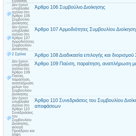
Εργασίας
Δεν έχουν
Άρθρο 106 Συμβούλιο Διοίκησης
υποβληθεί
σχόλια
στο
Άρθρο 106
Συμβούλιο
Διοίκησης
Δεν έχουν
Άρθρο 107 Αρμοδιότητες Συμβουλίου Διοίκηση
υποβληθεί
σχόλια
στο
Άρθρο 107
Αρμοδιότητες
Συμβουλίου
Διοίκησης
2 Σχόλια
Άρθρο 108 Διαδικασία επιλογής και διορισμού
Δεν έχουν
Άρθρο 109 Παύση, παραίτηση, αναπλήρωση με
υποβληθεί
σχόλια
στο
Άρθρο 109
Παύση,
παραίτηση,
αναπλήρωση
μελών του
Συμβουλίου
Διοίκησης
Δεν έχουν
Άρθρο 110 Συνεδριάσεις του Συμβουλίου Διοίκ
υποβληθεί
αποφάσεων
σχόλια
στο
Άρθρο 110
Συνεδριάσεις
του
Συμβουλίου
Διοίκησης,
εκλογή
Προέδρου και
λήψη