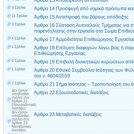
Άρθρο 13 Απαγόρευση αντιποίνων
3 Σχόλια
Άρθρο 14 Προσφυγή από νομικά πρόσωπα κα
11 Σχόλια
Άρθρο 15 Αντιστροφή του βάρους απόδειξης
3 Σχόλια
Άρθρο 16 Σύσταση Αυτοτελούς Τμήματος για τ
παρενόχλησης στην εργασία στο Σώμα Επιθε
4 Σχόλια
Άρθρο 17 Αρμοδιότητα Επιθεώρησης Εργασία
1 Σχόλιο
Άρθρο 18 Επίλυση διαφορών λόγω βίας ή παρ
Επιθεώρησης Εργασίας
4 Σχόλια
Άρθρο 19 Επιβολή διοικητικών κυρώσεων από
1 Σχόλιο
Άρθρο 20 Εθνικό Συμβούλιο Ισότητας των Φύ
του ν. 4604/2019
2 Σχόλια
Άρθρο 21 Σήμα Ισότητας – Τροποποίηση του ά
Δεν έχουν
Άρθρο 22 Εξουσιοδοτικές διατάξεις
υποβληθεί
σχόλια
στο
Άρθρο 22
Εξουσιοδοτικές
διατάξεις
Δεν έχουν
Άρθρο 23 Μεταβατικές διατάξεις
υποβληθεί
σχόλια
στο
Άρθρο 23
Μεταβατικές
διατάξεις