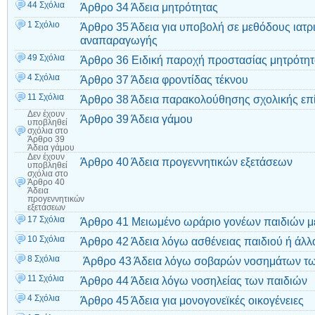
44 Σχόλια
Άρθρο 34 Άδεια μητρότητας
1 Σχόλιο
Άρθρο 35 Άδεια για υποβολή σε μεθόδους ιατ
αναπαραγωγής
49 Σχόλια
Άρθρο 36 Ειδική παροχή προστασίας μητρότη
4 Σχόλια
Άρθρο 37 Άδεια φροντίδας τέκνου
11 Σχόλια
Άρθρο 38 Άδεια παρακολούθησης σχολικής επ
Δεν έχουν
Άρθρο 39 Άδεια γάμου
υποβληθεί
σχόλια
στο
Άρθρο 39
Άδεια γάμου
Δεν έχουν
Άρθρο 40 Άδεια προγεννητικών εξετάσεων
υποβληθεί
σχόλια
στο
Άρθρο 40
Άδεια
προγεννητικών
εξετάσεων
17 Σχόλια
Άρθρο 41 Μειωμένο ωράριο γονέων παιδιών μ
10 Σχόλια
Άρθρο 42 Άδεια λόγω ασθένειας παιδιού ή άλ
8 Σχόλια
Άρθρο 43 Άδεια λόγω σοβαρών νοσημάτων τω
11 Σχόλια
Άρθρο 44 Άδεια λόγω νοσηλείας των παιδιών
4 Σχόλια
Άρθρο 45 Άδεια για μονογονεϊκές οικογένειες