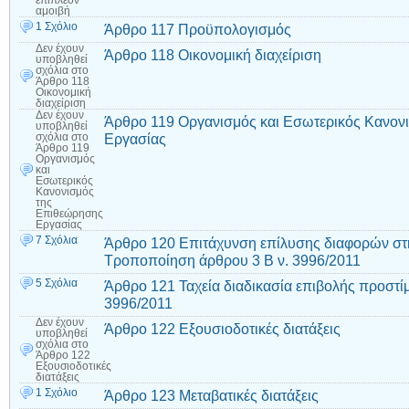
επιπλέον
αμοιβή
1 Σχόλιο
Άρθρο 117 Προϋπολογισμός
Δεν έχουν
Άρθρο 118 Οικονομική διαχείριση
υποβληθεί
σχόλια
στο
Άρθρο 118
Οικονομική
διαχείριση
Δεν έχουν
Άρθρο 119 Οργανισμός και Εσωτερικός Κανον
υποβληθεί
Εργασίας
σχόλια
στο
Άρθρο 119
Οργανισμός
και
Εσωτερικός
Κανονισμός
της
Επιθεώρησης
Εργασίας
7 Σχόλια
Άρθρο 120 Επιτάχυνση επίλυσης διαφορών σ
Τροποποίηση άρθρου 3 Β ν. 3996/2011
5 Σχόλια
Άρθρο 121 Ταχεία διαδικασία επιβολής προστ
3996/2011
Δεν έχουν
Άρθρο 122 Εξουσιοδοτικές διατάξεις
υποβληθεί
σχόλια
στο
Άρθρο 122
Εξουσιοδοτικές
διατάξεις
1 Σχόλιο
Άρθρο 123 Μεταβατικές διατάξεις