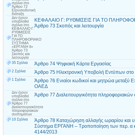
σχόλια
στο
Άρθρο 72
Εξουσιοδοτική
διάταξη
Δεν έχουν
ΚΕΦΑΛΑΙΟ Γ: ΡΥΘΜΙΣΕΙΣ ΓΙΑ ΤΟ ΠΛΗΡΟΦΟ
υποβληθεί
Άρθρο 73 Σκοπός και λειτουργία
σχόλια
στο
ΚΕΦΑΛΑΙΟ Γ:
ΡΥΘΜΙΣΕΙΣ
ΓΙΑ ΤΟ
ΠΛΗΡΟΦΟΡΙΑΚΟ
ΣΥΣΤΗΜΑ
«ΕΡΓΑΝΗ ΙΙ»
Άρθρο 73
Σκοπός και
λειτουργία
35 Σχόλια
Άρθρο 74 Ψηφιακή Κάρτα Εργασίας
2 Σχόλια
Άρθρο 75 Ηλεκτρονική Υποβολή Εντύπων στο
1 Σχόλιο
Άρθρο 76 Ενιαίοι κωδικοί και μητρώα μεταξύ
ΟΑΕΔ
Δεν έχουν
Άρθρο 77 Διαλειτουργικότητα πληροφοριακών
υποβληθεί
σχόλια
στο
Άρθρο 77
Διαλειτουργικότητα
πληροφοριακών
συστημάτων
10 Σχόλια
Άρθρο 78 Καταχώρηση αλλαγής ωραρίου και 
Σύστημα ΕΡΓΑΝΗ – Τροποποίηση των περ. α κα
4144/2013