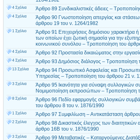
4 Σχόλια
Άρθρο 89 Συνδικαλιστικές άδειες – Τροποποίη
4 Σχόλια
Άρθρο 90 Γνωστοποίηση απεργίας και στάσεω
άρθρου 19 του ν. 1264/1982
1 Σχόλιο
Άρθρο 91 Επιχειρήσεις δημόσιου χαρακτήρα ή κ
των οποίων έχει ζωτική σημασία για την εξυπ
κοινωνικού συνόλου – Τροποποίηση του άρθρο
4 Σχόλια
Άρθρο 92 Προστασία δικαιώματος στην εργασί
4 Σχόλια
Άρθρο 93 Δημόσιος διάλογος – Τροποποίηση τ
13 Σχόλια
Άρθρο 94 Προσωπικό Ασφαλείας και Προσωπι
Υπηρεσίας – Τροποποίηση του άρθρου 21 ν. 
3 Σχόλια
Άρθρο 95 Ικανότητα για σύναψη συλλογικών σ
Νομιμοποίηση εκπροσώπων – Τροποποίηση το
8 Σχόλια
Άρθρο 96 Πεδίο εφαρμογής συλλογικών συμβ
του άρθρου 8 του ν. 1876/1990
1 Σχόλιο
Άρθρο 97 Συμφιλίωση – Αντικατάσταση άρθρου
2 Σχόλια
Άρθρο 98 Δικαστικός έλεγχος των διαιτητικώ
άρθρο 16Β του ν. 1876/1990
3 Σχόλια
Άρθρο 99 Μεταβατικές – Καταργούμενες Διατάξ