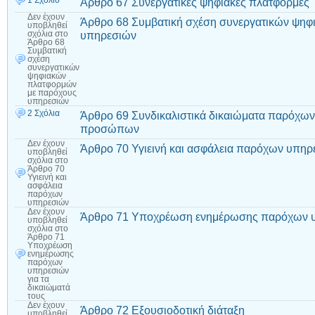
1 Σχόλιο
Άρθρο 67 Συνεργατικές ψηφιακές πλατφόρμες
Δεν έχουν
Άρθρο 68 Συμβατική σχέση συνεργατικών ψη
υποβληθεί
υπηρεσιών
σχόλια
στο
Άρθρο 68
Συμβατική
σχέση
συνεργατικών
ψηφιακών
πλατφορμών
με παρόχους
υπηρεσιών
2 Σχόλια
Άρθρο 69 Συνδικαλιστικά δικαιώματα παρόχω
προσώπων
Δεν έχουν
Άρθρο 70 Υγιεινή και ασφάλεια παρόχων υπηρ
υποβληθεί
σχόλια
στο
Άρθρο 70
Υγιεινή και
ασφάλεια
παρόχων
υπηρεσιών
Δεν έχουν
Άρθρο 71 Υποχρέωση ενημέρωσης παρόχων υπ
υποβληθεί
σχόλια
στο
Άρθρο 71
Υποχρέωση
ενημέρωσης
παρόχων
υπηρεσιών
για τα
δικαιώματά
τους
Δεν έχουν
Άρθρο 72 Εξουσιοδοτική διάταξη
υποβληθεί