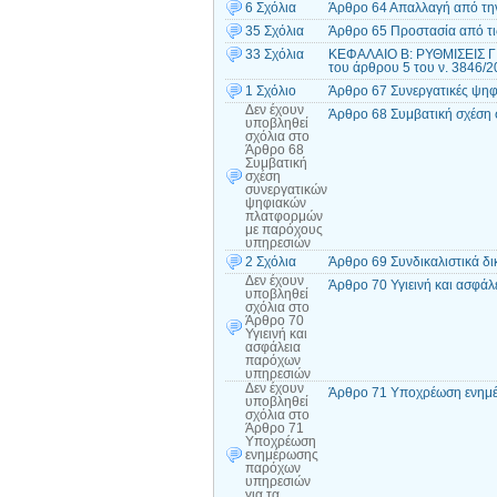
6 Σχόλια
Άρθρο 64 Απαλλαγή από τη
35 Σχόλια
Άρθρο 65 Προστασία από τι
33 Σχόλια
ΚΕΦΑΛΑΙΟ Β: ΡΥΘΜΙΣΕΙΣ Γ
του άρθρου 5 του ν. 3846/
1 Σχόλιο
Άρθρο 67 Συνεργατικές ψηφ
Δεν έχουν
Άρθρο 68 Συμβατική σχέση
υποβληθεί
σχόλια
στο
Άρθρο 68
Συμβατική
σχέση
συνεργατικών
ψηφιακών
πλατφορμών
με παρόχους
υπηρεσιών
2 Σχόλια
Άρθρο 69 Συνδικαλιστικά 
Δεν έχουν
Άρθρο 70 Υγιεινή και ασφά
υποβληθεί
σχόλια
στο
Άρθρο 70
Υγιεινή και
ασφάλεια
παρόχων
υπηρεσιών
Δεν έχουν
Άρθρο 71 Υποχρέωση ενημέ
υποβληθεί
σχόλια
στο
Άρθρο 71
Υποχρέωση
ενημέρωσης
παρόχων
υπηρεσιών
για τα