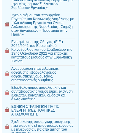
την ενίσχυση των Συλλογικών
Συμβάσεων Εργασίας»
Σχέδιο Νόμου του Υπουργείου
Εργασίας και Κοινωνικής Ασφάλισης με
τίτλο «Δίκαιη Εργασία για Όλους:
Απλοποίηση της Νομοθεσίας - Στήριξη
στον Εργαζόμενο - Προστασία στην
Πράξη»
Ενσωμάτωση της Οδηγίας (Ε.Ε.)
2022/2041 του Ευρωπαϊκού
Κοινοβουλίου και του Συμβουλίου της
19ης Οκτωβρίου 2022 για επαρκείς
κατώτατους μισθούς στην Ευρωπαϊκή
Ένωση
Αναμόρφωση επαγγελματικής
ασφάλισης, εξορθολογισμός
ασφαλιστικής νομοθεσίας,
συνταξιοδοτικές ρυθμίσεις...
Εξορθολογισμός ασφαλιστικής και
συνταξιοδοτικής νομοθεσίας, ενίσχυση
ευάλωτων κοινωνικών ομάδων και
άλλες διατάξεις
ΕΘΝΙΚΗ ΣΤΡΑΤΗΓΙΚΗ ΓΙΑ ΤΙΣ
ΕΝΕΡΓΗΤΙΚΕΣ ΠΟΛΙΤΙΚΕΣ
ΑΠΑΣΧΟΛΗΣΗΣ
Σχέδιο κοινής υπουργικής απόφασης
περί παροχής εξ αποστάσεως εργασίας
με τηλεργασία μετά από αίτηση του