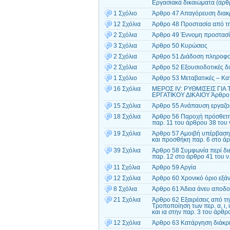
Εργασιακά δικαιώματα (άρθρ
1 Σχόλιο
Άρθρο 47 Απαγόρευση διακρ
12 Σχόλια
Άρθρο 48 Προστασία από τη
2 Σχόλια
Άρθρο 49 Έννομη προστασία
3 Σχόλια
Άρθρο 50 Κυρώσεις
2 Σχόλια
Άρθρο 51 Διάδοση πληροφορ
2 Σχόλια
Άρθρο 52 Εξουσιοδοτικές δι
1 Σχόλιο
Άρθρο 53 Μεταβατικές – Κα
16 Σχόλια
ΜΕΡΟΣ ΙV: ΡΥΘΜΙΣΕΙΣ ΓΙΑ
ΕΡΓΑΤΙΚΟΥ ΔΙΚΑΙΟΥ Άρθρο 
15 Σχόλια
Άρθρο 55 Ανάπαυση εργαζομ
18 Σχόλια
Άρθρο 56 Παροχή πρόσθετη
παρ. 11 του άρθρου 38 του 
19 Σχόλια
Άρθρο 57 Αμοιβή υπέρβασης
και προσθήκη παρ. 6 στο άρ
39 Σχόλια
Άρθρο 58 Συμφωνία περί δι
παρ. 12 στο άρθρο 41 του ν
11 Σχόλια
Άρθρο 59 Αργία
12 Σχόλια
Άρθρο 60 Χρονικό όριο εξά
8 Σχόλια
Άρθρο 61 Άδεια άνευ αποδ
21 Σχόλια
Άρθρο 62 Εξαιρέσεις από τη
Τροποποίηση των περ. α, ι, 
και ια στην παρ. 3 του άρθρ
12 Σχόλια
Άρθρο 63 Κατάργηση διάκρι