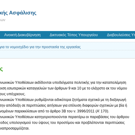
ικής Ασφάλισης
εων
Ανοικτή Διακυβέρνηση
Δικτυακός Τόπος Υπουργείου
Διαβουλεύσεις Υ
ια το νομοσχέδιο για την προστασία της εργασίας
ς
νωνικών Υποθέσεων εκδίδονται υποδείγματα πολιτικής για την καταπολέμηση
ίριση εσωτερικών καταγγελιών των άρθρων 9 και 10 με το ελάχιστο εκ του νόμου
τους υπόχρεους.
νωνικών Υποθέσεων ρυθμίζονται ειδικότερα ζητήματα σχετικά με τη διεξαγωγή
την απόδειξη σε περιπτώσεις αιτήσεων για επίλυση διαφορών σχετικών με βία ή
ομένων παρεκκλίσεων από το άρθρο 3Β του ν. 3996/2011 (Α’ 170).
ινωνικών Υποθέσεων κατηγοριοποιούνται περαιτέρω οι παραβάσεις του άρθρου
 μέθοδος υπολογισμού του ύψους του προστίμου και προβλέπονται περιπτώσεις
αναπροσαρμόζεται.