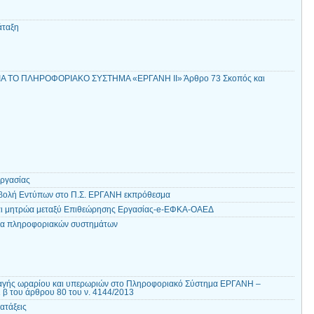
άταξη
ΙΑ ΤΟ ΠΛΗΡΟΦΟΡΙΑΚΟ ΣΥΣΤΗΜΑ «ΕΡΓΑΝΗ ΙΙ» Άρθρο 73 Σκοπός και
ργασίας
βολή Εντύπων στο Π.Σ. ΕΡΓΑΝΗ εκπρόθεσμα
 και μητρώα μεταξύ Επιθεώρησης Εργασίας-e-ΕΦΚΑ-ΟΑΕΔ
ητα πληροφοριακών συστημάτων
γής ωραρίου και υπερωριών στο Πληροφοριακό Σύστημα ΕΡΓΑΝΗ –
 β του άρθρου 80 του ν. 4144/2013
ατάξεις