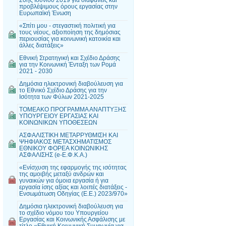
προβλέψιμους όρους εργασίας στην
Ευρωπαϊκή Ένωση
«Σπίτι μου - στεγαστική πολιτική για
τους νέους, αξιοποίηση της δημόσιας
περιουσίας για κοινωνική κατοικία και
άλλες διατάξεις»
Εθνική Στρατηγική και Σχέδιο Δράσης
για την Κοινωνική Ένταξη των Ρομά
2021 - 2030
Δημόσια ηλεκτρονική διαβούλευση για
το Εθνικό Σχέδιο Δράσης για την
Ισότητα των Φύλων 2021-2025
ΤΟΜΕΑΚΟ ΠΡΟΓΡΑΜΜΑ ΑΝΑΠΤΥΞΗΣ
ΥΠΟΥΡΓΕΙΟΥ ΕΡΓΑΣΙΑΣ ΚΑΙ
ΚΟΙΝΩΝΙΚΩΝ ΥΠΟΘΕΣΕΩΝ
ΑΣΦΑΛΙΣΤΙΚΗ ΜΕΤΑΡΡΥΘΜΙΣΗ ΚΑΙ
ΨΗΦΙΑΚΟΣ ΜΕΤΑΣΧΗΜΑΤΙΣΜΟΣ
ΕΘΝΙΚΟΥ ΦΟΡΕΑ ΚΟΙΝΩΝΙΚΗΣ
ΑΣΦΑΛΙΣΗΣ (e-Ε.Φ.Κ.Α.)
«Ενίσχυση της εφαρμογής της ισότητας
της αμοιβής μεταξύ ανδρών και
γυναικών για όμοια εργασία ή για
εργασία ίσης αξίας και λοιπές διατάξεις -
Ενσωμάτωση Οδηγίας (Ε.Ε.) 2023/970»
Δημόσια ηλεκτρονική διαβούλευση για
το σχέδιο νόμου του Υπουργείου
Εργασίας και Κοινωνικής Ασφάλισης με
τίτλο «Εθνική Κοινωνική Συμφωνία για