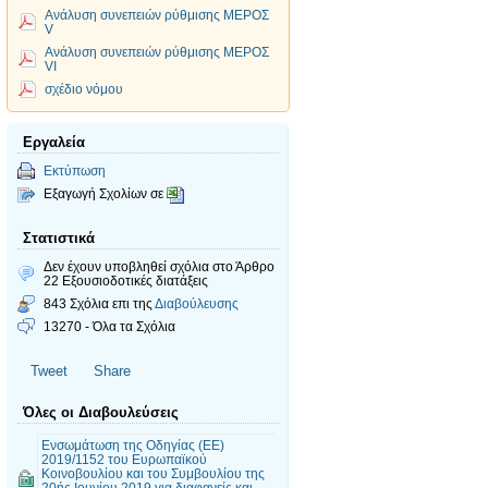
Ανάλυση συνεπειών ρύθμισης ΜΕΡΟΣ
V
Ανάλυση συνεπειών ρύθμισης ΜΕΡΟΣ
VI
σχέδιο νόμου
Εργαλεία
Εκτύπωση
Εξαγωγή Σχολίων σε
Στατιστικά
Δεν έχουν υποβληθεί σχόλια
στο Άρθρο
22 Εξουσιοδοτικές διατάξεις
843 Σχόλια επι της
Διαβούλευσης
13270 - Όλα τα Σχόλια
Tweet
Share
Όλες οι Διαβουλεύσεις
Ενσωμάτωση της Οδηγίας (ΕΕ)
2019/1152 του Ευρωπαϊκού
Κοινοβουλίου και του Συμβουλίου της
20ής Ιουνίου 2019 για διαφανείς και