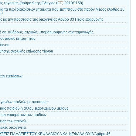
ις εργασίας (άρθρο 9 της Οδηγίας (EE) 2019/1158)
για τα περί διακρίσεων ζητήματα που εμπίπτουν στο παρόν Μέρος (Άρθρο 15
 )
ς με την προστασία της οικογένειας Άρθρο 33 Πεδίο εφαρμογής
λή σε μεθόδους ιατρικώς υποβοηθούμενης αναπαραγωγής
ροστασίας μητρότητας
τέκνου
ησης σχολικής επίδοσης τέκνου
κών εξετάσεων
γονέων παιδιών με αναπηρία
ειας παιδιού ή άλλου εξαρτώμενου μέλους
ρών νοσημάτων των παιδιών
είας των παιδιών
ϊκές οικογένειες
ΑΞΕΙΣ ΓΙΑ ΑΔΕΙΕΣ ΤΟΥ ΚΕΦΑΛΑΙΟΥ Α ΚΑΙ ΚΕΦΑΛΑΙΟΥ Β Άρθρο 46