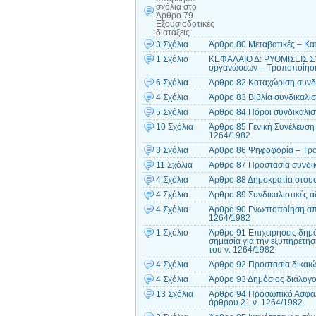
σχόλια
στο
Άρθρο 79
Εξουσιοδοτικές
διατάξεις
3 Σχόλια
Άρθρο 80 Μεταβατικές – Κατ
1 Σχόλιο
ΚΕΦΑΛΑΙΟ Δ: ΡΥΘΜΙΣΕΙΣ Σ
οργανώσεων – Τροποποίηση
6 Σχόλια
Άρθρο 82 Καταχώριση συνδι
4 Σχόλια
Άρθρο 83 Βιβλία συνδικαλι
5 Σχόλια
Άρθρο 84 Πόροι συνδικαλισ
10 Σχόλια
Άρθρο 85 Γενική Συνέλευση
1264/1982
3 Σχόλια
Άρθρο 86 Ψηφοφορία – Τρο
11 Σχόλια
Άρθρο 87 Προστασία συνδικ
4 Σχόλια
Άρθρο 88 Δημοκρατία στους
4 Σχόλια
Άρθρο 89 Συνδικαλιστικές 
4 Σχόλια
Άρθρο 90 Γνωστοποίηση απε
1264/1982
1 Σχόλιο
Άρθρο 91 Επιχειρήσεις δημό
σημασία για την εξυπηρέτη
του ν. 1264/1982
4 Σχόλια
Άρθρο 92 Προστασία δικαιώ
4 Σχόλια
Άρθρο 93 Δημόσιος διάλογο
13 Σχόλια
Άρθρο 94 Προσωπικό Ασφαλ
άρθρου 21 ν. 1264/1982