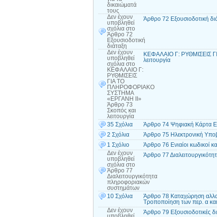
δικαιώματά
τους
Δεν έχουν
Άρθρο 72 Εξουσιοδοτική δι
υποβληθεί
σχόλια
στο
Άρθρο 72
Εξουσιοδοτική
διάταξη
Δεν έχουν
ΚΕΦΑΛΑΙΟ Γ: ΡΥΘΜΙΣΕΙΣ Γ
υποβληθεί
λειτουργία
σχόλια
στο
ΚΕΦΑΛΑΙΟ Γ:
ΡΥΘΜΙΣΕΙΣ
ΓΙΑ ΤΟ
ΠΛΗΡΟΦΟΡΙΑΚΟ
ΣΥΣΤΗΜΑ
«ΕΡΓΑΝΗ ΙΙ»
Άρθρο 73
Σκοπός και
λειτουργία
35 Σχόλια
Άρθρο 74 Ψηφιακή Κάρτα Ε
2 Σχόλια
Άρθρο 75 Ηλεκτρονική Υπο
1 Σχόλιο
Άρθρο 76 Ενιαίοι κωδικοί
Δεν έχουν
Άρθρο 77 Διαλειτουργικότ
υποβληθεί
σχόλια
στο
Άρθρο 77
Διαλειτουργικότητα
πληροφοριακών
συστημάτων
10 Σχόλια
Άρθρο 78 Καταχώρηση αλλα
Τροποποίηση των περ. α και
Δεν έχουν
Άρθρο 79 Εξουσιοδοτικές δι
υποβληθεί