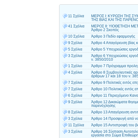
11 Σχόλια
ΜΕΡΟΣ I: ΚΥΡΩΣΗ ΤΗΣ ΣΥ
ΤΗΣ ΒΙΑΣ ΚΑΙ ΤΗΣ ΠΑΡΕΝ
41 Σχόλια
ΜΕΡΟΣ ΙΙ: ΥΙΟΘΕΤΗΣΗ ΜΕ
Άρθρο 2 Σκοπός
10 Σχόλια
Άρθρο 3 Πεδίο εφαρμογής
9 Σχόλια
Άρθρο 4 Απαγόρευση βίας κ
5 Σχόλια
Άρθρο 5 Υποχρεώσεις εργοδ
3 Σχόλια
Άρθρο 6 Υποχρεώσεις εργοδ
ν. 3850/2010
1 Σχόλιο
Άρθρο 7 Πρόγραμμα προληπ
4 Σχόλια
Άρθρο 8 Συμβουλευτικές αρμ
άρθρων 17 και 18 του ν. 38
7 Σχόλια
Άρθρο 9 Πολιτικές εντός επ
7 Σχόλια
Άρθρο 10 Πολιτικές εντός επ
6 Σχόλια
Άρθρο 11 Περιεχόμενο Κανο
9 Σχόλια
Άρθρο 12 Δικαιώματα θιγομ
παρενόχλησης
8 Σχόλια
Άρθρο 13 Απαγόρευση αντι
3 Σχόλια
Άρθρο 14 Προσφυγή από νο
11 Σχόλια
Άρθρο 15 Αντιστροφή του β
3 Σχόλια
Άρθρο 16 Σύσταση Αυτοτελο
εργασία στο Σώμα Επιθεώρ