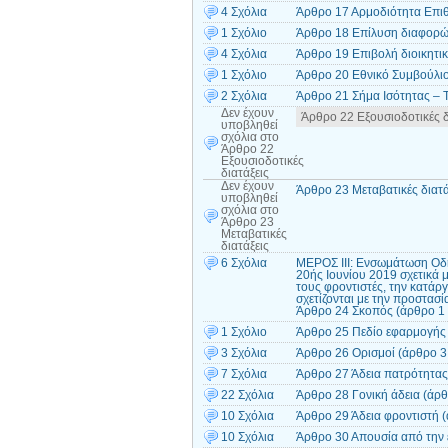
4 Σχόλια
Άρθρο 17 Αρμοδιότητα Επι
1 Σχόλιο
Άρθρο 18 Επίλυση διαφορώ
4 Σχόλια
Άρθρο 19 Επιβολή διοικητ
1 Σχόλιο
Άρθρο 20 Εθνικό Συμβούλιο
2 Σχόλια
Άρθρο 21 Σήμα Ισότητας – 
Δεν έχουν
Άρθρο 22 Εξουσιοδοτικές δ
υποβληθεί
σχόλια
στο
Άρθρο 22
Εξουσιοδοτικές
διατάξεις
Δεν έχουν
Άρθρο 23 Μεταβατικές διατά
υποβληθεί
σχόλια
στο
Άρθρο 23
Μεταβατικές
διατάξεις
6 Σχόλια
ΜΕΡΟΣ ΙII: Ενσωμάτωση Οδη
20ής Ιουνίου 2019 σχετικά μ
τους φροντιστές, την κατάρ
σχετίζονται με την προστα
Άρθρο 24 Σκοπός (άρθρο 1 
1 Σχόλιο
Άρθρο 25 Πεδίο εφαρμογής 
3 Σχόλια
Άρθρο 26 Ορισμοί (άρθρο 3
7 Σχόλια
Άρθρο 27 Άδεια πατρότητας 
22 Σχόλια
Άρθρο 28 Γονική άδεια (άρθ
10 Σχόλια
Άρθρο 29 Άδεια φροντιστή (
10 Σχόλια
Άρθρο 30 Απουσία από την ε