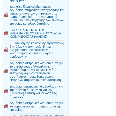
εργαζομένου
Δουλειές Ξανά:Αναδιοργάνωση
Δημόσιας Υπηρεσίας Απασχόλησης και
ψηφιοποίηση των υπηρεσιών της,
αναβάθμιση δεξιοτήτων εργατικού
δυναμικού και διάγνωσης των αναγκών
εργασίας και άλλες διατάξεις
ΕΚΣΥΓΧΡΟΝΙΣΜΟΣ ΤΟΥ
ΗΛΕΚΤΡΟΝΙΚΟΥ ΕΘΝΙΚΟΥ ΦΟΡΕΑ
ΚΟΙΝΩΝΙΚΗΣ ΑΣΦΑΛΙΣΗΣ
«Ενίσχυση της κοινωνικής προστασίας:
διατάξεις για την πρόληψη και
αντιμετώπιση περιστατικών
κακοποίησης και παραμέλησης
ανηλίκων...»
Δημόσια ηλεκτρονική διαβούλευση για
το σχέδιο νόμου:"Ασφαλιστική
Μεταρρύθμιση για τη Νέα Γενιά:
εισαγωγή κεφαλαιοποιητικού
συστήματος προκαθορισμένων
εισφορών στην επικουρική ασφάλιση...
Δημόσια ηλεκτρονική διαβούλευση για
την "Εθνική Στρατηγική για την
Κοινωνική Ένταξη και Μείωση της
Φτώχειας"
Δημόσια ηλεκτρονική διαβούλευση για
το νομοσχέδιο για την προστασία της
εργασίας