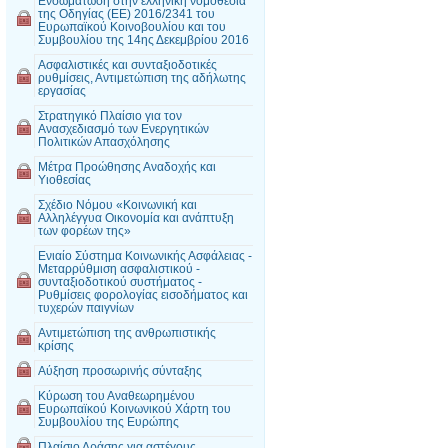
Ενσωμάτωση στην ελληνική νομοθεσία
της Οδηγίας (EE) 2016/2341 του
Ευρωπαϊκού Κοινοβουλίου και του
Συμβουλίου της 14ης Δεκεμβρίου 2016
Ασφαλιστικές και συνταξιοδοτικές
ρυθμίσεις, Αντιμετώπιση της αδήλωτης
εργασίας
Στρατηγικό Πλαίσιο για τον
Ανασχεδιασμό των Ενεργητικών
Πολιτικών Απασχόλησης
Μέτρα Προώθησης Αναδοχής και
Υιοθεσίας
Σχέδιο Νόμου «Κοινωνική και
Αλληλέγγυα Οικονομία και ανάπτυξη
των φορέων της»
Ενιαίο Σύστημα Κοινωνικής Ασφάλειας -
Μεταρρύθμιση ασφαλιστικού -
συνταξιοδοτικού συστήματος -
Ρυθμίσεις φορολογίας εισοδήματος και
τυχερών παιγνίων
Αντιμετώπιση της ανθρωπιστικής
κρίσης
Αύξηση προσωρινής σύνταξης
Κύρωση του Αναθεωρημένου
Ευρωπαϊκού Κοινωνικού Χάρτη του
Συμβουλίου της Ευρώπης
Πλαίσιο Δράσης για αστέγους