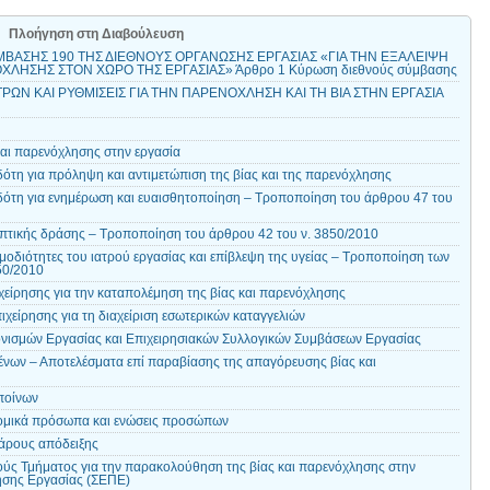
Πλοήγηση στη Διαβούλευση
ΜΒΑΣΗΣ 190 ΤΗΣ ΔΙΕΘΝΟΥΣ ΟΡΓΑΝΩΣΗΣ ΕΡΓΑΣΙΑΣ «ΓΙΑ ΤΗΝ ΕΞΑΛΕΙΨΗ
ΟΧΛΗΣΗΣ ΣΤΟΝ ΧΩΡΟ ΤΗΣ ΕΡΓΑΣΙΑΣ» Άρθρο 1 Κύρωση διεθνούς σύμβασης
ΤΡΩΝ ΚΑΙ ΡΥΘΜΙΣΕΙΣ ΓΙΑ ΤΗΝ ΠΑΡΕΝΟΧΛΗΣΗ ΚΑΙ ΤΗ ΒΙΑ ΣΤΗΝ ΕΡΓΑΣΙΑ
αι παρενόχλησης στην εργασία
ότη για πρόληψη και αντιμετώπιση της βίας και της παρενόχλησης
ότη για ενημέρωση και ευαισθητοποίηση – Τροποποίηση του άρθρου 47 του
τικής δράσης – Τροποποίηση του άρθρου 42 του ν. 3850/2010
οδιότητες του ιατρού εργασίας και επίβλεψη της υγείας – Τροποποίηση των
50/2010
ιχείρησης για την καταπολέμηση της βίας και παρενόχλησης
ιχείρησης για τη διαχείριση εσωτερικών καταγγελιών
νισμών Εργασίας και Επιχειρησιακών Συλλογικών Συμβάσεων Εργασίας
ένων – Αποτελέσματα επί παραβίασης της απαγόρευσης βίας και
ποίνων
μικά πρόσωπα και ενώσεις προσώπων
άρους απόδειξης
ύς Τμήματος για την παρακολούθηση της βίας και παρενόχλησης στην
ησης Εργασίας (ΣΕΠΕ)