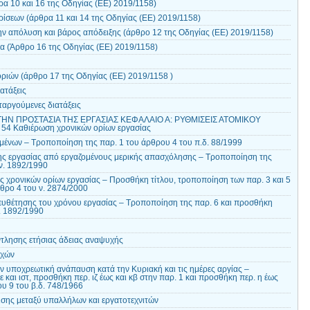
α 10 και 16 της Οδηγίας (EE) 2019/1158)
ίσεων (άρθρα 11 και 14 της Οδηγίας (EE) 2019/1158)
ν απόλυση και βάρος απόδειξης (άρθρο 12 της Οδηγίας (EE) 2019/1158)
 (Άρθρο 16 της Οδηγίας (EE) 2019/1158)
ιών (άρθρο 17 της Οδηγίας (EE) 2019/1158 )
ατάξεις
ταργούμενες διατάξεις
 ΤΗΝ ΠΡΟΣΤΑΣΙΑ ΤΗΣ ΕΡΓΑΣΙΑΣ ΚΕΦΑΛΑΙΟ Α: ΡΥΘΜΙΣΕΙΣ ΑΤΟΜΙΚΟΥ
54 Καθιέρωση χρονικών ορίων εργασίας
ένων – Τροποποίηση της παρ. 1 του άρθρου 4 του π.δ. 88/1999
ς εργασίας από εργαζομένους μερικής απασχόλησης – Τροποποίηση της
ν. 1892/1990
 χρονικών ορίων εργασίας – Προσθήκη τίτλου, τροποποίηση των παρ. 3 και 5
θρο 4 του ν. 2874/2000
ευθέτησης του χρόνου εργασίας – Τροποποίηση της παρ. 6 και προσθήκη
. 1892/1990
ντλησης ετήσιας άδειας αναψυχής
οχών
ν υποχρεωτική ανάπαυση κατά την Κυριακή και τις ημέρες αργίας –
ιε και ιστ, προσθήκη περ. ιζ έως και κβ στην παρ. 1 και προσθήκη περ. η έως
ου 9 του β.δ. 748/1966
σης μεταξύ υπαλλήλων και εργατοτεχνιτών