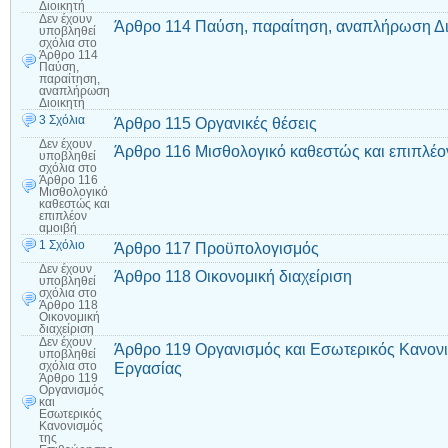
Διοικητή
Δεν έχουν
Άρθρο 114 Παύση, παραίτηση, αναπλήρωση Δι
υποβληθεί
σχόλια
στο
Άρθρο 114
Παύση,
παραίτηση,
αναπλήρωση
Διοικητή
3 Σχόλια
Άρθρο 115 Οργανικές θέσεις
Δεν έχουν
Άρθρο 116 Μισθολογικό καθεστώς και επιπλέο
υποβληθεί
σχόλια
στο
Άρθρο 116
Μισθολογικό
καθεστώς και
επιπλέον
αμοιβή
1 Σχόλιο
Άρθρο 117 Προϋπολογισμός
Δεν έχουν
Άρθρο 118 Οικονομική διαχείριση
υποβληθεί
σχόλια
στο
Άρθρο 118
Οικονομική
διαχείριση
Δεν έχουν
Άρθρο 119 Οργανισμός και Εσωτερικός Κανον
υποβληθεί
Εργασίας
σχόλια
στο
Άρθρο 119
Οργανισμός
και
Εσωτερικός
Κανονισμός
της