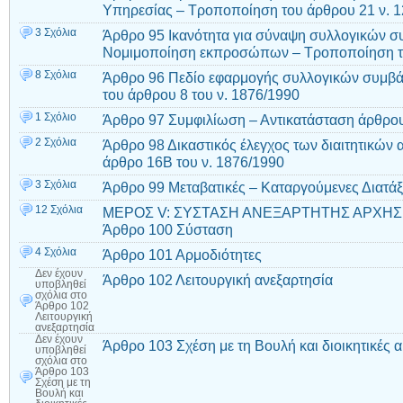
Υπηρεσίας – Τροποποίηση του άρθρου 21 ν. 
3 Σχόλια
Άρθρο 95 Ικανότητα για σύναψη συλλογικών σ
Νομιμοποίηση εκπροσώπων – Τροποποίηση το
8 Σχόλια
Άρθρο 96 Πεδίο εφαρμογής συλλογικών συμβ
του άρθρου 8 του ν. 1876/1990
1 Σχόλιο
Άρθρο 97 Συμφιλίωση – Αντικατάσταση άρθρου
2 Σχόλια
Άρθρο 98 Δικαστικός έλεγχος των διαιτητικώ
άρθρο 16Β του ν. 1876/1990
3 Σχόλια
Άρθρο 99 Μεταβατικές – Καταργούμενες Διατάξ
12 Σχόλια
ΜΕΡΟΣ V: ΣΥΣΤΑΣΗ ΑΝΕΞΑΡΤΗΤΗΣ ΑΡΧΗΣ
Άρθρο 100 Σύσταση
4 Σχόλια
Άρθρο 101 Αρμοδιότητες
Δεν έχουν
Άρθρο 102 Λειτουργική ανεξαρτησία
υποβληθεί
σχόλια
στο
Άρθρο 102
Λειτουργική
ανεξαρτησία
Δεν έχουν
Άρθρο 103 Σχέση με τη Βουλή και διοικητικές 
υποβληθεί
σχόλια
στο
Άρθρο 103
Σχέση με τη
Βουλή και