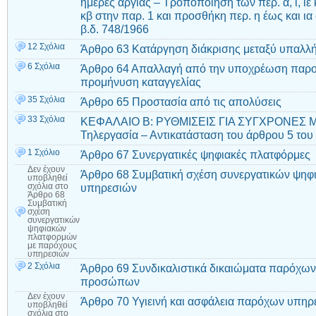
ημέρες αργίας – Τροποποίηση των περ. α, ι, ιε 
κβ στην παρ. 1 και προσθήκη περ. η έως και ια
β.δ. 748/1966
12 Σχόλια
Άρθρο 63 Κατάργηση διάκρισης μεταξύ υπαλλή
6 Σχόλια
Άρθρο 64 Απαλλαγή από την υποχρέωση παροχ
προμήνυση καταγγελίας
35 Σχόλια
Άρθρο 65 Προστασία από τις απολύσεις
33 Σχόλια
ΚΕΦΑΛΑΙΟ Β: ΡΥΘΜΙΣΕΙΣ ΓΙΑ ΣΥΓΧΡΟΝΕΣ 
Τηλεργασία – Αντικατάσταση του άρθρου 5 του
1 Σχόλιο
Άρθρο 67 Συνεργατικές ψηφιακές πλατφόρμες
Δεν έχουν
Άρθρο 68 Συμβατική σχέση συνεργατικών ψη
υποβληθεί
υπηρεσιών
σχόλια
στο
Άρθρο 68
Συμβατική
σχέση
συνεργατικών
ψηφιακών
πλατφορμών
με παρόχους
υπηρεσιών
2 Σχόλια
Άρθρο 69 Συνδικαλιστικά δικαιώματα παρόχω
προσώπων
Δεν έχουν
Άρθρο 70 Υγιεινή και ασφάλεια παρόχων υπηρ
υποβληθεί
σχόλια
στο