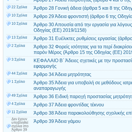
22 Σχόλια
Άρθρο 28 Γονική άδεια (άρθρα 5 και 8 της Οδη
10 Σχόλια
Άρθρο 29 Άδεια φροντιστή (άρθρο 6 της Οδηγί
10 Σχόλια
Άρθρο 30 Απουσία από την εργασία για λόγους
Οδηγίας (EE) 2019/1158)
13 Σχόλια
Άρθρο 31 Ευέλικτες ρυθμίσεις εργασίας (άρθρο
2 Σχόλια
Άρθρο 32 Φορείς ισότητας για τα περί διακρίσ
παρόν Μέρος (Άρθρο 15 της Οδηγίας (EE) 2019
3 Σχόλια
ΚΕΦΑΛΑΙΟ B΄ Άδειες σχετικές με την προστασί
εφαρμογής
44 Σχόλια
Άρθρο 34 Άδεια μητρότητας
1 Σχόλιο
Άρθρο 35 Άδεια για υποβολή σε μεθόδους ιατ
αναπαραγωγής
49 Σχόλια
Άρθρο 36 Ειδική παροχή προστασίας μητρότη
4 Σχόλια
Άρθρο 37 Άδεια φροντίδας τέκνου
11 Σχόλια
Άρθρο 38 Άδεια παρακολούθησης σχολικής επ
Δεν έχουν
Άρθρο 39 Άδεια γάμου
υποβληθεί
σχόλια
στο
Άρθρο 39