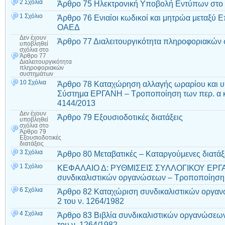
2 Σχόλια
Άρθρο 75 Ηλεκτρονική Υποβολή Εντύπων στο
1 Σχόλιο
Άρθρο 76 Ενιαίοι κωδικοί και μητρώα μεταξύ
ΟΑΕΔ
Δεν έχουν
Άρθρο 77 Διαλειτουργικότητα πληροφοριακών
υποβληθεί
σχόλια
στο
Άρθρο 77
Διαλειτουργικότητα
πληροφοριακών
συστημάτων
10 Σχόλια
Άρθρο 78 Καταχώρηση αλλαγής ωραρίου και 
Σύστημα ΕΡΓΑΝΗ – Τροποποίηση των περ. α κα
4144/2013
Δεν έχουν
Άρθρο 79 Εξουσιοδοτικές διατάξεις
υποβληθεί
σχόλια
στο
Άρθρο 79
Εξουσιοδοτικές
διατάξεις
3 Σχόλια
Άρθρο 80 Μεταβατικές – Καταργούμενες διατάξε
1 Σχόλιο
ΚΕΦΑΛΑΙΟ Δ: ΡΥΘΜΙΣΕΙΣ ΣΥΛΛΟΓΙΚΟΥ ΕΡΓΑΤ
συνδικαλιστικών οργανώσεων – Τροποποίηση τ
6 Σχόλια
Άρθρο 82 Καταχώριση συνδικαλιστικών οργαν
2 του ν. 1264/1982
4 Σχόλια
Άρθρο 83 Βιβλία συνδικαλιστικών οργανώσεω
του ν. 1264/1982