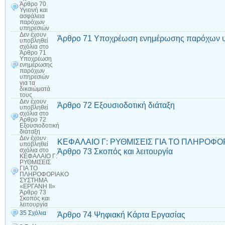
Άρθρο 70
Υγιεινή και
ασφάλεια
παρόχων
υπηρεσιών
Δεν έχουν
Άρθρο 71 Υποχρέωση ενημέρωσης παρόχων υπ
υποβληθεί
σχόλια
στο
Άρθρο 71
Υποχρέωση
ενημέρωσης
παρόχων
υπηρεσιών
για τα
δικαιώματά
τους
Δεν έχουν
Άρθρο 72 Εξουσιοδοτική διάταξη
υποβληθεί
σχόλια
στο
Άρθρο 72
Εξουσιοδοτική
διάταξη
Δεν έχουν
ΚΕΦΑΛΑΙΟ Γ: ΡΥΘΜΙΣΕΙΣ ΓΙΑ ΤΟ ΠΛΗΡΟΦΟ
υποβληθεί
Άρθρο 73 Σκοπός και λειτουργία
σχόλια
στο
ΚΕΦΑΛΑΙΟ Γ:
ΡΥΘΜΙΣΕΙΣ
ΓΙΑ ΤΟ
ΠΛΗΡΟΦΟΡΙΑΚΟ
ΣΥΣΤΗΜΑ
«ΕΡΓΑΝΗ ΙΙ»
Άρθρο 73
Σκοπός και
λειτουργία
35 Σχόλια
Άρθρο 74 Ψηφιακή Κάρτα Εργασίας