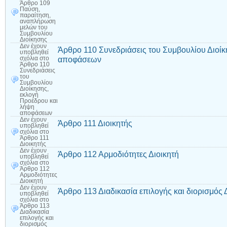
Άρθρο 109
Παύση,
παραίτηση,
αναπλήρωση
μελών του
Συμβουλίου
Διοίκησης
Δεν έχουν
Άρθρο 110 Συνεδριάσεις του Συμβουλίου Διοίκ
υποβληθεί
αποφάσεων
σχόλια
στο
Άρθρο 110
Συνεδριάσεις
του
Συμβουλίου
Διοίκησης,
εκλογή
Προέδρου και
λήψη
αποφάσεων
Δεν έχουν
Άρθρο 111 Διοικητής
υποβληθεί
σχόλια
στο
Άρθρο 111
Διοικητής
Δεν έχουν
Άρθρο 112 Αρμοδιότητες Διοικητή
υποβληθεί
σχόλια
στο
Άρθρο 112
Αρμοδιότητες
Διοικητή
Δεν έχουν
Άρθρο 113 Διαδικασία επιλογής και διορισμός 
υποβληθεί
σχόλια
στο
Άρθρο 113
Διαδικασία
επιλογής και
διορισμός