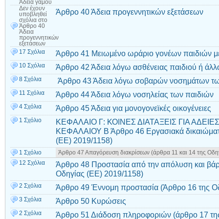
Άδεια γάμου
Δεν έχουν
Άρθρο 40 Άδεια προγεννητικών εξετάσεων
υποβληθεί
σχόλια
στο
Άρθρο 40
Άδεια
προγεννητικών
εξετάσεων
17 Σχόλια
Άρθρο 41 Μειωμένο ωράριο γονέων παιδιών μ
10 Σχόλια
Άρθρο 42 Άδεια λόγω ασθένειας παιδιού ή άλ
8 Σχόλια
Άρθρο 43 Άδεια λόγω σοβαρών νοσημάτων τω
11 Σχόλια
Άρθρο 44 Άδεια λόγω νοσηλείας των παιδιών
4 Σχόλια
Άρθρο 45 Άδεια για μονογονεϊκές οικογένειες
1 Σχόλιο
ΚΕΦΑΛΑΙΟ Γ: ΚΟΙΝΕΣ ΔΙΑΤΑΞΕΙΣ ΓΙΑ ΑΔΕΙΕ
ΚΕΦΑΛΑΙΟΥ Β Άρθρο 46 Εργασιακά δικαιώματα
(EE) 2019/1158)
1 Σχόλιο
Άρθρο 47 Απαγόρευση διακρίσεων (άρθρα 11 και 14 της Οδη
12 Σχόλια
Άρθρο 48 Προστασία από την απόλυση και βάρ
Οδηγίας (EE) 2019/1158)
2 Σχόλια
Άρθρο 49 Έννομη προστασία (Άρθρο 16 της Οδ
3 Σχόλια
Άρθρο 50 Κυρώσεις
2 Σχόλια
Άρθρο 51 Διάδοση πληροφοριών (άρθρο 17 της