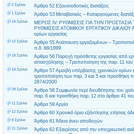
2 Σχόλια
Άρθρο 52 Εξουσιοδοτικές διατάξεις
1 Σχόλιο
Άρθρο 53 Μεταβατικές – Καταργούμενες διατάξ
16 Σχόλια
ΜΕΡΟΣ ΙV: ΡΥΘΜΙΣΕΙΣ ΓΙΑ ΤΗΝ ΠΡΟΣΤΑΣΙΑ
ΡΥΘΜΙΣΕΙΣ ΑΤΟΜΙΚΟΥ ΕΡΓΑΤΙΚΟΥ ΔΙΚΑΙΟΥ Ά
ορίων εργασίας
15 Σχόλια
Άρθρο 55 Ανάπαυση εργαζομένων – Τροποποίη
π.δ. 88/1999
18 Σχόλια
Άρθρο 56 Παροχή πρόσθετης εργασίας από ερ
απασχόλησης – Τροποποίηση της παρ. 11 του 
19 Σχόλια
Άρθρο 57 Αμοιβή υπέρβασης χρονικών ορίων ε
τροποποίηση των παρ. 3 και 5 και προσθήκη πα
2874/2000
39 Σχόλια
Άρθρο 58 Συμφωνία περί διευθέτησης του χρό
παρ. 6 και προσθήκη παρ. 12 στο άρθρο 41 του
11 Σχόλια
Άρθρο 59 Αργία
12 Σχόλια
Άρθρο 60 Χρονικό όριο εξάντλησης ετήσιας άδ
8 Σχόλια
Άρθρο 61 Άδεια άνευ αποδοχών
21 Σχόλια
Άρθρο 62 Εξαιρέσεις από την υποχρεωτική ανά