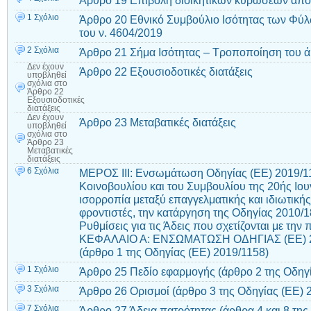
Άρθρο 19 Επιβολή διοικητικών κυρώσεων από
1 Σχόλιο
Άρθρο 20 Εθνικό Συμβούλιο Ισότητας των Φύ
του ν. 4604/2019
2 Σχόλια
Άρθρο 21 Σήμα Ισότητας – Τροποποίηση του ά
Δεν έχουν
Άρθρο 22 Εξουσιοδοτικές διατάξεις
υποβληθεί
σχόλια
στο
Άρθρο 22
Εξουσιοδοτικές
διατάξεις
Δεν έχουν
Άρθρο 23 Μεταβατικές διατάξεις
υποβληθεί
σχόλια
στο
Άρθρο 23
Μεταβατικές
διατάξεις
6 Σχόλια
ΜΕΡΟΣ ΙII: Ενσωμάτωση Οδηγίας (ΕΕ) 2019/
Κοινοβουλίου και του Συμβουλίου της 20ής Ιου
ισορροπία μεταξύ επαγγελματικής και ιδιωτικής 
φροντιστές, την κατάργηση της Οδηγίας 2010/
Ρυθμίσεις για τις Άδεις που σχετίζονται με την
ΚΕΦΑΛΑΙΟ Α: ΕΝΣΩΜΑΤΩΣΗ ΟΔΗΓΙΑΣ (ΕΕ) 2
(άρθρο 1 της Οδηγίας (EE) 2019/1158)
1 Σχόλιο
Άρθρο 25 Πεδίο εφαρμογής (άρθρο 2 της Οδηγί
3 Σχόλια
Άρθρο 26 Ορισμοί (άρθρο 3 της Οδηγίας (EE) 
7 Σχόλια
Άρθρο 27 Άδεια πατρότητας (άρθρα 4 και 8 της