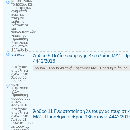
μοτοσικλετών,
τριτρόχων και
τετράτροχων
οχημάτων
άνω των
πενήντα
κυβικών
εκατοστών
και
ναυλομεσιτικών
γραφείων –
Προσθήκη
Κεφαλαίου
ΜΔ’ στον ν.
4442/2016
1 Σχόλιο
Άρθρο 9 Πεδίο εφαρμογής Κεφαλαίου ΜΔ’– Πρ
4442/2016
Δεν έχουν
Άρθρο 10 Αρμόδια αρχή Κεφαλαίου ΜΔ’– Προσθήκη άρθρου 
υποβληθεί
σχόλια
στο
Άρθρο 10
Αρμόδια
αρχή
Κεφαλαίου
ΜΔ’–
Προσθήκη
άρθρου 335
στον ν.
4442/2016
Δεν έχουν
Άρθρο 11 Γνωστοποίηση λειτουργίας τουριστι
υποβληθεί
ΜΔ’– Προσθήκη άρθρου 336 στον ν. 4442/201
σχόλια
στο
Άρθρο 11
Γνωστοποίηση
λειτουργίας
τουριστικών