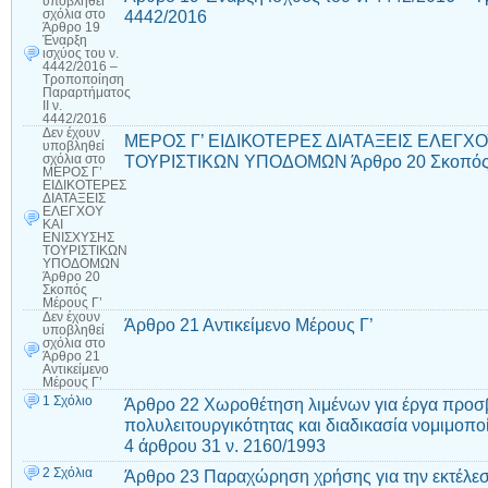
υποβληθεί
4442/2016
σχόλια
στο
Άρθρο 19
Έναρξη
ισχύος του ν.
4442/2016 –
Τροποποίηση
Παραρτήματος
ΙΙ ν.
4442/2016
Δεν έχουν
ΜΕΡΟΣ Γ’ ΕΙΔΙΚΟΤΕΡΕΣ ΔΙΑΤΑΞΕΙΣ ΕΛΕΓΧΟ
υποβληθεί
ΤΟΥΡΙΣΤΙΚΩΝ ΥΠΟΔΟΜΩΝ Άρθρο 20 Σκοπός 
σχόλια
στο
ΜΕΡΟΣ Γ’
ΕΙΔΙΚΟΤΕΡΕΣ
ΔΙΑΤΑΞΕΙΣ
ΕΛΕΓΧΟΥ
ΚΑΙ
ΕΝΙΣΧΥΣΗΣ
ΤΟΥΡΙΣΤΙΚΩΝ
ΥΠΟΔΟΜΩΝ
Άρθρο 20
Σκοπός
Μέρους Γ’
Δεν έχουν
Άρθρο 21 Αντικείμενο Μέρους Γ’
υποβληθεί
σχόλια
στο
Άρθρο 21
Αντικείμενο
Μέρους Γ’
1 Σχόλιο
Άρθρο 22 Χωροθέτηση λιμένων για έργα προσβ
πολυλειτουργικότητας και διαδικασία νομιμο
4 άρθρου 31 ν. 2160/1993
2 Σχόλια
Άρθρο 23 Παραχώρηση χρήσης για την εκτέλεσ