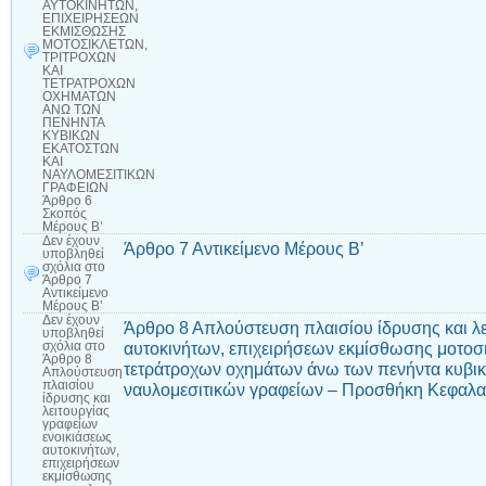
ΑΥΤΟΚΙΝΗΤΩΝ,
ΕΠΙΧΕΙΡΗΣΕΩΝ
ΕΚΜΙΣΘΩΣΗΣ
ΜΟΤΟΣΙΚΛΕΤΩΝ,
ΤΡΙΤΡΟΧΩΝ
ΚΑΙ
ΤΕΤΡΑΤΡΟΧΩΝ
ΟΧΗΜΑΤΩΝ
ΑΝΩ ΤΩΝ
ΠΕΝΗΝΤΑ
ΚΥΒΙΚΩΝ
ΕΚΑΤΟΣΤΩΝ
ΚΑΙ
ΝΑΥΛΟΜΕΣΙΤΙΚΩΝ
ΓΡΑΦΕΙΩΝ
Άρθρο 6
Σκοπός
Μέρους Β’
Δεν έχουν
Άρθρο 7 Αντικείμενο Μέρους Β’
υποβληθεί
σχόλια
στο
Άρθρο 7
Αντικείμενο
Μέρους Β’
Δεν έχουν
Άρθρο 8 Απλούστευση πλαισίου ίδρυσης και λε
υποβληθεί
αυτοκινήτων, επιχειρήσεων εκμίσθωσης μοτοσι
σχόλια
στο
Άρθρο 8
τετράτροχων οχημάτων άνω των πενήντα κυβικ
Απλούστευση
πλαισίου
ναυλομεσιτικών γραφείων – Προσθήκη Κεφαλαί
ίδρυσης και
λειτουργίας
γραφείων
ενοικιάσεως
αυτοκινήτων,
επιχειρήσεων
εκμίσθωσης