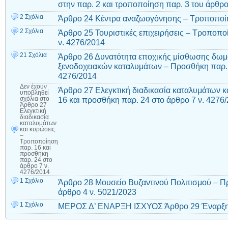
στην παρ. 2 και τροποποίηση παρ. 3 του άρθρο
2 Σχόλια
Άρθρο 24 Κέντρα αναζωογόνησης – Τροποποίη
2 Σχόλια
Άρθρο 25 Τουριστικές επιχειρήσεις – Τροποποί
ν. 4276/2014
21 Σχόλια
Άρθρο 26 Δυνατότητα εποχικής μίσθωσης δω
ξενοδοχειακών καταλυμάτων – Προσθήκη παρ. 3
4276/2014
Δεν έχουν
Άρθρο 27 Ελεγκτική διαδικασία καταλυμάτων 
υποβληθεί
16 και προσθήκη παρ. 24 στο άρθρο 7 ν. 4276
σχόλια
στο
Άρθρο 27
Ελεγκτική
διαδικασία
καταλυμάτων
και κυρώσεις
–
Τροποποίηση
παρ. 16 και
προσθήκη
παρ. 24 στο
άρθρο 7 ν.
4276/2014
1 Σχόλιο
Άρθρο 28 Μουσείο Βυζαντινού Πολιτισμού – Πρ
άρθρο 4 ν. 5021/2023
1 Σχόλιο
ΜΕΡΟΣ Δ’ ΕΝΑΡΞΗ ΙΣΧΥΟΣ Άρθρο 29 Έναρξη