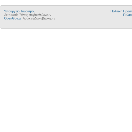
Υπουργείο Τουρισμού
Πολιτική Προ
Δικτυακός Τόπος Διαβουλεύσεων
Πολιτι
OpenGov.gr
Ανοικτή Διακυβέρνηση