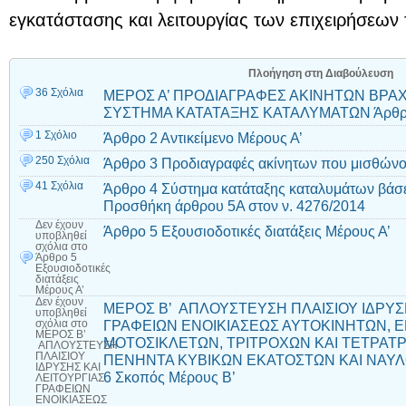
εγκατάστασης και λειτουργίας των επιχειρήσεων
Πλοήγηση στη Διαβούλευση
36 Σχόλια
ΜΕΡΟΣ Α’ ΠΡΟΔΙΑΓΡΑΦΕΣ ΑΚΙΝΗΤΩΝ ΒΡΑ
ΣΥΣΤΗΜΑ ΚΑΤΑΤΑΞΗΣ ΚΑΤΑΛΥΜΑΤΩΝ Άρθρο 
1 Σχόλιο
Άρθρο 2 Αντικείμενο Μέρους Α’
250 Σχόλια
Άρθρο 3 Προδιαγραφές ακίνητων που μισθώνο
41 Σχόλια
Άρθρο 4 Σύστημα κατάταξης καταλυμάτων βάσε
Προσθήκη άρθρου 5Α στον ν. 4276/2014
Δεν έχουν
Άρθρο 5 Εξουσιοδοτικές διατάξεις Μέρους Α’
υποβληθεί
σχόλια
στο
Άρθρο 5
Εξουσιοδοτικές
διατάξεις
Μέρους Α’
Δεν έχουν
ΜΕΡΟΣ Β’ ΑΠΛΟΥΣΤΕΥΣΗ ΠΛΑΙΣΙΟΥ ΙΔΡΥΣΗ
υποβληθεί
ΓΡΑΦΕΙΩΝ ΕΝΟΙΚΙΑΣΕΩΣ ΑΥΤΟΚΙΝΗΤΩΝ, 
σχόλια
στο
ΜΕΡΟΣ Β’
ΜΟΤΟΣΙΚΛΕΤΩΝ, ΤΡΙΤΡΟΧΩΝ ΚΑΙ ΤΕΤΡΑ
ΑΠΛΟΥΣΤΕΥΣΗ
ΠΛΑΙΣΙΟΥ
ΠΕΝΗΝΤΑ ΚΥΒΙΚΩΝ ΕΚΑΤΟΣΤΩΝ ΚΑΙ ΝΑΥΛ
ΙΔΡΥΣΗΣ ΚΑΙ
6 Σκοπός Μέρους Β’
ΛΕΙΤΟΥΡΓΙΑΣ
ΓΡΑΦΕΙΩΝ
ΕΝΟΙΚΙΑΣΕΩΣ