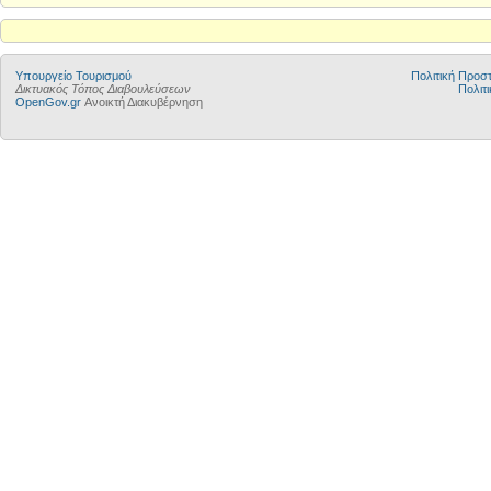
Υπουργείο Τουρισμού
Πολιτική Προ
Δικτυακός Τόπος Διαβουλεύσεων
Πολιτι
OpenGov.gr
Ανοικτή Διακυβέρνηση