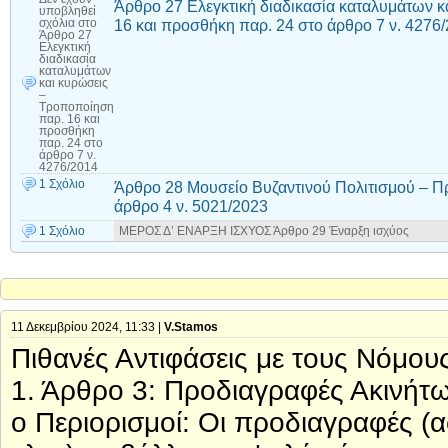
Άρθρο 27 Ελεγκτική διαδικασία καταλυμάτων 
υποβληθεί
16 και προσθήκη παρ. 24 στο άρθρο 7 ν. 4276
σχόλια
στο
Άρθρο 27
Ελεγκτική
διαδικασία
καταλυμάτων
και κυρώσεις
–
Τροποποίηση
παρ. 16 και
προσθήκη
παρ. 24 στο
άρθρο 7 ν.
4276/2014
1 Σχόλιο
Άρθρο 28 Μουσείο Βυζαντινού Πολιτισμού – Πρ
άρθρο 4 ν. 5021/2023
1 Σχόλιο
ΜΕΡΟΣ Δ’ ΕΝΑΡΞΗ ΙΣΧΥΟΣ Άρθρο 29 Έναρξη ισχύος
11 Δεκεμβρίου 2024, 11:33 |
V.Stamos
Πιθανές Αντιφάσεις με τους Νόμου
1. Άρθρο 3: Προδιαγραφές Ακινήτ
o Περιορισμοί: Οι προδιαγραφές (