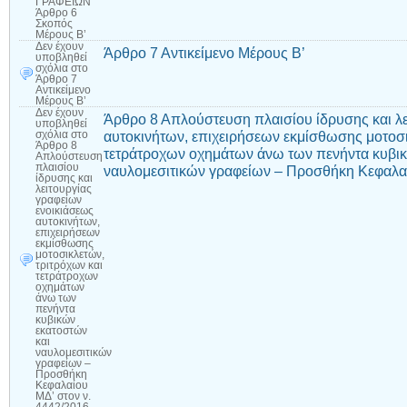
ΓΡΑΦΕΙΩΝ
Άρθρο 6
Σκοπός
Μέρους Β’
Δεν έχουν
Άρθρο 7 Αντικείμενο Μέρους Β’
υποβληθεί
σχόλια
στο
Άρθρο 7
Αντικείμενο
Μέρους Β’
Δεν έχουν
Άρθρο 8 Απλούστευση πλαισίου ίδρυσης και λε
υποβληθεί
αυτοκινήτων, επιχειρήσεων εκμίσθωσης μοτοσι
σχόλια
στο
Άρθρο 8
τετράτροχων οχημάτων άνω των πενήντα κυβικ
Απλούστευση
πλαισίου
ναυλομεσιτικών γραφείων – Προσθήκη Κεφαλαί
ίδρυσης και
λειτουργίας
γραφείων
ενοικιάσεως
αυτοκινήτων,
επιχειρήσεων
εκμίσθωσης
μοτοσικλετών,
τριτρόχων και
τετράτροχων
οχημάτων
άνω των
πενήντα
κυβικών
εκατοστών
και
ναυλομεσιτικών
γραφείων –
Προσθήκη
Κεφαλαίου
ΜΔ’ στον ν.