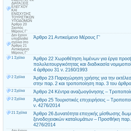
ΔΙΑΤΑΞΕΙΣ
ΕΛΕΓΧΟΥ
ΚΑΙ
ΕΝΙΣΧΥΣΗΣ
ΤΟΥΡΙΣΤΙΚΩΝ
ΥΠΟΔΟΜΩΝ
Άρθρο 20
Σκοπός
Μέρους Γ’
Δεν έχουν
Άρθρο 21 Αντικείμενο Μέρους Γ’
υποβληθεί
σχόλια
στο
Άρθρο 21
Αντικείμενο
Μέρους Γ’
1 Σχόλιο
Άρθρο 22 Χωροθέτηση λιμένων για έργα προσβ
πολυλειτουργικότητας και διαδικασία νομιμο
4 άρθρου 31 ν. 2160/1993
2 Σχόλια
Άρθρο 23 Παραχώρηση χρήσης για την εκτέλεσ
στην παρ. 2 και τροποποίηση παρ. 3 του άρθρο
2 Σχόλια
Άρθρο 24 Κέντρα αναζωογόνησης – Τροποποίη
2 Σχόλια
Άρθρο 25 Τουριστικές επιχειρήσεις – Τροποποί
ν. 4276/2014
21 Σχόλια
Άρθρο 26 Δυνατότητα εποχικής μίσθωσης δω
ξενοδοχειακών καταλυμάτων – Προσθήκη παρ. 3
4276/2014
Δεν έχουν