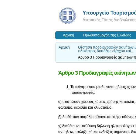
Υπουργείο Τουρισμο
Δικτυακός Τόπος Διαβουλεύσ
Αρχική
Πρωθυπουργός της Ελλάδας
Αρχική
Θέσπιση προδιαγραφών ακινήτων βρ
ειδικότερες διατάξεις ελέγχου καi...
Άρθρο 3 Προδιαγραφές ακίνητων π
Άρθρο 3 Προδιαγραφές ακίνητων
Τα ακίνητα που μισθώνονται βραχυχρόνι
προδιαγραφές:
α) αποτελούν χώρους κύριας χρήσης κατοικίας τ
φωτισμό, αερισμό και κλιματισμό,
β) διαθέτουν ασφάλιση έναντι αστικής ευθύνης
γ) διαθέτουν υπεύθυνη δήλωση ηλεκτρολόγου εγ
αντιηλεκτροπληξιακό και ενδείξεις σήμανσης δι