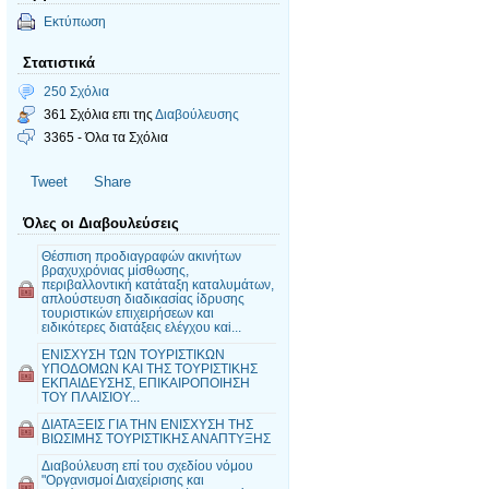
Εκτύπωση
Στατιστικά
250 Σχόλια
361 Σχόλια επι της
Διαβούλευσης
3365 - Όλα τα Σχόλια
Tweet
Share
Όλες οι Διαβουλεύσεις
Θέσπιση προδιαγραφών ακινήτων
βραχυχρόνιας μίσθωσης,
περιβαλλοντική κατάταξη καταλυμάτων,
απλούστευση διαδικασίας ίδρυσης
τουριστικών επιχειρήσεων και
ειδικότερες διατάξεις ελέγχου καi...
ΕΝΙΣΧΥΣΗ ΤΩΝ ΤΟΥΡΙΣΤΙΚΩΝ
ΥΠΟΔΟΜΩΝ ΚΑΙ ΤΗΣ ΤΟΥΡΙΣΤΙΚΗΣ
ΕΚΠΑΙΔΕΥΣΗΣ, ΕΠΙΚΑΙΡΟΠΟΙΗΣΗ
ΤΟΥ ΠΛΑΙΣΙΟΥ...
ΔΙΑΤΑΞΕΙΣ ΓΙΑ ΤΗΝ ΕΝΙΣΧΥΣΗ ΤΗΣ
ΒΙΩΣΙΜΗΣ ΤΟΥΡΙΣΤΙΚΗΣ ΑΝΑΠΤΥΞΗΣ
Διαβούλευση επί του σχεδίου νόμου
"Οργανισμοί Διαχείρισης και