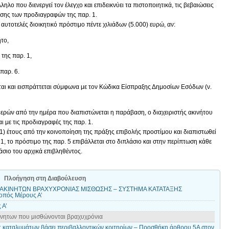
ηλο που διενεργεί τον έλεγχο και επιδεικνύει τα πιστοποιητικά, τις βεβαιώσεις
ρησης των προδιαγραφών της παρ. 1.
 αυτοτελές διοικητικό πρόστιμο πέντε χιλιάδων (5.000) ευρώ, αν:
ητο,
της παρ. 1,
παρ. 6.
ται και εισπράττεται σύμφωνα με τον Κώδικα Είσπραξης Δημοσίων Εσόδων (ν.
ερών από την ημέρα που διαπιστώνεται η παράβαση, ο διαχειριστής ακινήτου
 με τις προδιαγραφές της παρ. 1.
 (1) έτους από την κοινοποίηση της πράξης επιβολής προστίμου και διαπιστωθεί
 το πρόστιμο της παρ. 5 επιβάλλεται στο διπλάσιο και στην περίπτωση κάθε
σιο του αρχικά επιβληθέντος.
Πλοήγηση στη Διαβούλευση
 ΑΚΙΝΗΤΩΝ ΒΡΑΧΥΧΡΟΝΙΑΣ ΜΙΣΘΩΣΗΣ – ΣΥΣΤΗΜΑ ΚΑΤΑΤΑΞΗΣ
πός Μέρους Α’
 Α’
νητων που μισθώνονται βραχυχρόνια
 καταλυμάτων βάσει περιβαλλοντικών κριτηρίων – Προσθήκη άρθρου 5Α στον