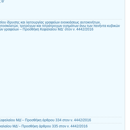
 Β’
ου ίδρυσης και λειτουργίας γραφείων ενοικιάσεως αυτοκινήτων,
οτοσικλετών, τριτρόχων και τετράτροχων οχημάτων άνω των πενήντα κυβικών
κών γραφείων – Προσθήκη Κεφαλαίου ΜΔ’ στον ν. 4442/2016
Κεφαλαίου ΜΔ’– Προσθήκη άρθρου 334 στον ν. 4442/2016
φαλαίου ΜΔ’– Προσθήκη άρθρου 335 στον ν. 4442/2016