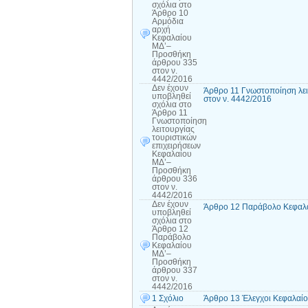
σχόλια
στο
Άρθρο 10
Αρμόδια
αρχή
Κεφαλαίου
ΜΔ’–
Προσθήκη
άρθρου 335
στον ν.
4442/2016
Δεν έχουν
Άρθρο 11 Γνωστοποίηση λει
υποβληθεί
στον ν. 4442/2016
σχόλια
στο
Άρθρο 11
Γνωστοποίηση
λειτουργίας
τουριστικών
επιχειρήσεων
Κεφαλαίου
ΜΔ’–
Προσθήκη
άρθρου 336
στον ν.
4442/2016
Δεν έχουν
Άρθρο 12 Παράβολο Κεφαλα
υποβληθεί
σχόλια
στο
Άρθρο 12
Παράβολο
Κεφαλαίου
ΜΔ’–
Προσθήκη
άρθρου 337
στον ν.
4442/2016
1 Σχόλιο
Άρθρο 13 Έλεγχοι Κεφαλαί