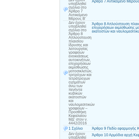
Δεν έχουν
Άρθρο 7 Αντικείμενο Μέρους
υποβληθεί
σχόλια
στο
Άρθρο 7
Αντικείμενο
Μέρους Β’
Δεν έχουν
Άρθρο 8 Απλούστευση πλαισί
υποβληθεί
επιχειρήσεων εκμίσθωσης μ
σχόλια
στο
εκατοστών και ναυλομεσιτι
Άρθρο 8
Απλούστευση
πλαισίου
ίδρυσης και
λειτουργίας
γραφείων
ενοικιάσεως
αυτοκινήτων,
επιχειρήσεων
εκμίσθωσης
μοτοσικλετών,
τριτρόχων και
τετράτροχων
οχημάτων
άνω των
πενήντα
κυβικών
εκατοστών
και
ναυλομεσιτικών
γραφείων –
Προσθήκη
Κεφαλαίου
ΜΔ’ στον ν.
4442/2016
1 Σχόλιο
Άρθρο 9 Πεδίο εφαρμογής 
Δεν έχουν
Άρθρο 10 Αρμόδια αρχή Κε
υποβληθεί