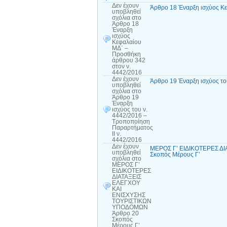
Δεν έχουν
Άρθρο 18 Έναρξη ισχύος Κ
υποβληθεί
σχόλια
στο
Άρθρο 18
Έναρξη
ισχύος
Κεφαλαίου
ΜΔ΄ –
Προσθήκη
άρθρου 342
στον ν.
4442/2016
Δεν έχουν
Άρθρο 19 Έναρξη ισχύος το
υποβληθεί
σχόλια
στο
Άρθρο 19
Έναρξη
ισχύος του ν.
4442/2016 –
Τροποποίηση
Παραρτήματος
ΙΙ ν.
4442/2016
Δεν έχουν
ΜΕΡΟΣ Γ’ ΕΙΔΙΚΟΤΕΡΕΣ Δ
υποβληθεί
Σκοπός Μέρους Γ’
σχόλια
στο
ΜΕΡΟΣ Γ’
ΕΙΔΙΚΟΤΕΡΕΣ
ΔΙΑΤΑΞΕΙΣ
ΕΛΕΓΧΟΥ
ΚΑΙ
ΕΝΙΣΧΥΣΗΣ
ΤΟΥΡΙΣΤΙΚΩΝ
ΥΠΟΔΟΜΩΝ
Άρθρο 20
Σκοπός
Μέρους Γ’