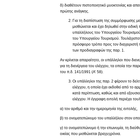
δ) διαθέτουν πιστοποιητικό μυοκτονίας και απ
πρώτης ανάγκης.
Για τη διαπίστωση της συμμόρφωσης με τ
μισθώνεται και έχει δηλωθεί στην ειδι
υπαλλήλους του Υπουργείου Τουρισμού κ
του Υπουργείου Τουρισμού. Τουλάχιστον
πρόσφορο τρόπο προς τον διαχειριστή τ
των προδιαγραφών της παρ. 1.
Αν κρίνεται απαραίτητο, οι υπάλληλοι που διε
για τη διενέργεια του ελέγχου, τα οποία την π
του π.δ. 141/1991 (Α’ 58).
Οι υπάλληλοι της παρ. 2 φέρουν το δελτ
ελέγχου, η οποία έχει εκδοθεί από το α
κατά περίπτωση, καθώς και από εξουσιο
ελέγχου. Η έγγραφη εντολή περιέχει του
α) τον αριθμό και την ημερομηνία της εντολής,
β) το ονοματεπώνυμο του υπαλλήλου στον οποίο 
γ) το ονοματεπώνυμο ή την επωνυμία, τη διεύθ
οικίας που μισθώνεται βραχυχρόνια.