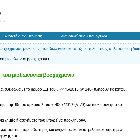
ύ
εων
Ανοικτή Διακυβέρνηση
Διαβουλεύσεις Υπουργείων
αχυχρόνιας μίσθωσης, περιβαλλοντική κατάταξη καταλυμάτων, απλούστευση διαδικ
ου μισθώνονται βραχυχρόνια
 που μισθώνονται βραχυχρόνια
α, σύμφωνα με το άρθρο 111 του ν. 4446/2016 (Α’ 240) πληρούν τις κάτωθι
ης παρ. 95 του άρθρου 2 του ν. 4067/2012 (Α’ 79) και διαθέτουν φυσικό
 για ζημιές ή ατυχήματα που μπορεί να προκληθούν,
καταστάτη, πυροσβεστήρες και ανιχνευτές καπνού, ρελέ διακοπής ή ρελέ
αφυγής και