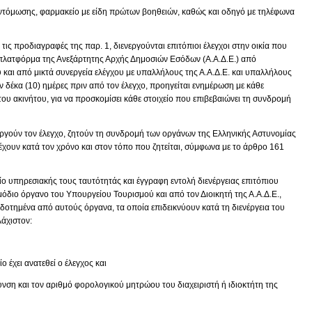
εντόμωσης, φαρμακείο με είδη πρώτων βοηθειών, καθώς και οδηγό με τηλέφωνα
ις προδιαγραφές της παρ. 1, διενεργούνται επιτόπιοι έλεγχοι στην οικία που
κή πλατφόρμα της Ανεξάρτητης Αρχής Δημοσιών Εσόδων (Α.Α.Δ.Ε.) από
αι από μικτά συνεργεία ελέγχου με υπαλλήλους της Α.Α.Δ.Ε. και υπαλλήλους
 δέκα (10) ημέρες πριν από τον έλεγχο, προηγείται ενημέρωση με κάθε
ου ακινήτου, για να προσκομίσει κάθε στοιχείο που επιβεβαιώνει τη συνδρομή
νεργούν τον έλεγχο, ζητούν τη συνδρομή των οργάνων της Ελληνικής Αστυνομίας
αρέχουν κατά τον χρόνο και στον τόπο που ζητείται, σύμφωνα με το άρθρο 161
ίο υπηρεσιακής τους ταυτότητάς και έγγραφη εντολή διενέργειας επιτόπιου
ρμόδιο όργανο του Υπουργείου Τουρισμού και από τον Διοικητή της Α.Α.Δ.Ε.,
δοτημένα από αυτούς όργανα, τα οποία επιδεικνύουν κατά τη διενέργεια του
λάχιστον:
έχει ανατεθεί ο έλεγχος και
υνση και τον αριθμό φορολογικού μητρώου του διαχειριστή ή ιδιοκτήτη της