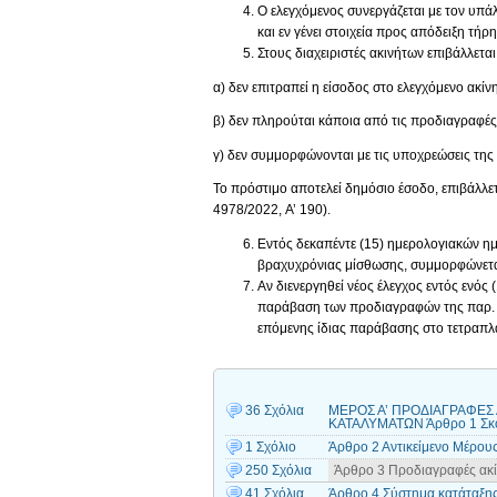
Ο ελεγχόμενος συνεργάζεται με τον υπάλλ
και εν γένει στοιχεία προς απόδειξη τή
Στους διαχειριστές ακινήτων επιβάλλεται
α) δεν επιτραπεί η είσοδος στο ελεγχόμενο ακίν
β) δεν πληρούται κάποια από τις προδιαγραφές 
γ) δεν συμμορφώνονται με τις υποχρεώσεις της 
Το πρόστιμο αποτελεί δημόσιο έσοδο, επιβάλλε
4978/2022, A’ 190).
Εντός δεκαπέντε (15) ημερολογιακών ημ
βραχυχρόνιας μίσθωσης, συμμορφώνεται
Αν διενεργηθεί νέος έλεγχος εντός ενός
παράβαση των προδιαγραφών της παρ. 1,
επόμενης ίδιας παράβασης στο τετραπλά
36 Σχόλια
ΜΕΡΟΣ Α’ ΠΡΟΔΙΑΓΡΑΦΕΣ
ΚΑΤΑΛΥΜΑΤΩΝ Άρθρο 1 Σκο
1 Σχόλιο
Άρθρο 2 Αντικείμενο Μέρους
250 Σχόλια
Άρθρο 3 Προδιαγραφές ακί
41 Σχόλια
Άρθρο 4 Σύστημα κατάταξης