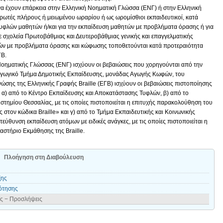
μένα έχουν επάρκεια στην Ελληνική Νοηματική Γλώσσα (ΕΝΓ) ή στην Ελληνική
ρωτές πλήρους ή μειωμένου ωραρίου ή ως ωρομίσθιοι εκπαιδευτικοί, κατά
τυφλών μαθητών ή/και για την εκπαίδευση μαθητών με προβλήματα όρασης ή για
 σχολεία Πρωτοβάθμιας και Δευτεροβάθμιας γενικής και επαγγελματικής
τών με προβλήματα όρασης και κώφωσης τοποθετούνται κατά προτεραιότητα
ΓΒ.
Νοηματικής Γλώσσας (ΕΝΓ) ισχύουν οι βεβαιώσεις που χορηγούνται από την
γωγικό Τμήμα Δημοτικής Εκπαίδευσης, μονάδας Αγωγής Κωφών, του
ώσης της Ελληνικής Γραφής Braille (ΕΓΒ) ισχύουν οι βεβαιώσεις πιστοποίησης
: α) από το Κέντρο Εκπαίδευσης και Αποκατάστασης Τυφλών, β) από το
τημίου Θεσσαλίας, με τις οποίες πιστοποιείται η επιτυχής παρακολούθηση του
τον κώδικα Braille» και γ) από το Τμήμα Εκπαιδευτικής και Κοινωνικής
εύθυνση εκπαίδευση ατόμων με ειδικές ανάγκες, με τις οποίες πιστοποιείται η
στήριο Εκμάθησης της Braille.
Πλοήγηση στη Διαβούλευση
ξης
ότησης
ης − Προσλήψεις