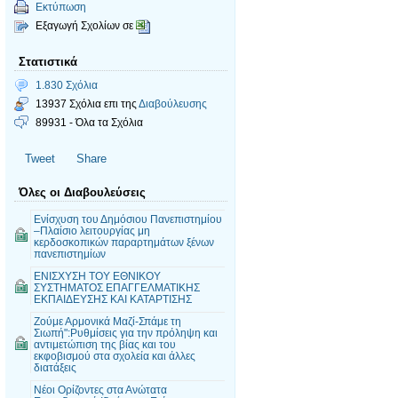
Εκτύπωση
Εξαγωγή Σχολίων σε
Στατιστικά
1.830 Σχόλια
13937 Σχόλια επι της
Διαβούλευσης
89931 - Όλα τα Σχόλια
Tweet
Share
Όλες οι Διαβουλεύσεις
Ενίσχυση του Δημόσιου Πανεπιστημίου
–Πλαίσιο λειτουργίας μη
κερδοσκοπικών παραρτημάτων ξένων
πανεπιστημίων
ΕΝΙΣΧΥΣΗ ΤΟΥ ΕΘΝΙΚΟΥ
ΣΥΣΤΗΜΑΤΟΣ ΕΠΑΓΓΕΛΜΑΤΙΚΗΣ
ΕΚΠΑΙΔΕΥΣΗΣ ΚΑΙ ΚΑΤΑΡΤΙΣΗΣ
Ζούμε Αρμονικά Μαζί-Σπάμε τη
Σιωπή":Ρυθμίσεις για την πρόληψη και
αντιμετώπιση της βίας και του
εκφοβισμού στα σχολεία και άλλες
διατάξεις
Νέοι Ορίζοντες στα Ανώτατα