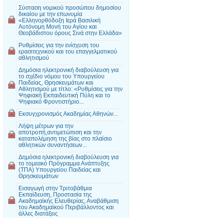
Σύσταση νομικού προσώπου δημοσίου
δικαίου με την επωνυμία
«Ελληνορθόδοξη Ιερά Βασιλική
Αυτόνομη Μονή του Αγίου και
Θεοβάδιστου όρους Σινά στην Ελλάδα»
Ρυθμίσεις για την ενίσχυση του
ερασιτεχνικού και του επαγγελματικού
αθλητισμού
Δημόσια ηλεκτρονική διαβούλευση για
το σχέδιο νόμου του Υπουργείου
Παιδείας, Θρησκευμάτων και
Αθλητισμού με τίτλο: «Ρυθμίσεις για την
Ψηφιακή Εκπαιδευτική Πύλη και το
Ψηφιακό Φροντιστήριο...
Εκσυγχρονισμός Ακαδημίας Αθηνών...
Λήψη μέτρων για την
αποτροπή,αντιμετώπιση και την
καταπολέμηση της βίας στο πλαίσιο
αθλητικών συναντήσεων...
Δημόσια ηλεκτρονική διαβούλευση για
το τομεακό Πρόγραμμα Ανάπτυξης
(ΤΠΑ) Υπουργείου Παιδείας και
Θρησκευμάτων
Εισαγωγή στην Τριτοβάθμια
Εκπαίδευση, Προστασία της
Ακαδημαϊκής Ελευθερίας, Αναβάθμιση
του Ακαδημαϊκού Περιβάλλοντος και
άλλες διατάξεις