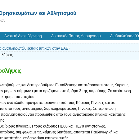
 Θρησκευμάτων και Αθλητισμού
εων
Ανοικτή Διακυβέρνηση
Δικτυακός Τόπος Υπουργείου
Διαβουλεύσεις Υ
ς αναπληρωτών εκπαιδευτικών στην ΕΑΕ»
σλήψεις
ροσλήψεις
ρωτοβάθμιας και Δευτεροβάθμιας Εκπαίδευσης κατατάσσονται στους Κύριους
των μορίων σύμφωνα με τα οριζόμενα στο άρθρο 3 της παρούσης. Σε περίπτωση
υ κτήσης του πτυχίου.
κών ανά κλάδο πραγματοποιούνται από τους Κύριους Πίνακες και σε
αι από τους αντίστοιχους Συμπληρωματικούς Πίνακες. Σε περίπτωση
 πραγματοποιούνται προσλήψεις από τους αντίστοιχους πίνακες κατάταξης
ης.
υς ίδιους πίνακες με τους κλάδους ΠΕ60 και ΠΕ70 αντιστοίχως.
ποίους, σύμφωνα με τις κείμενες διατάξεις, απαιτείται Παιδαγωγική και
ς κατάταξης, εφόσον είναι κάτοχοι αυτής.