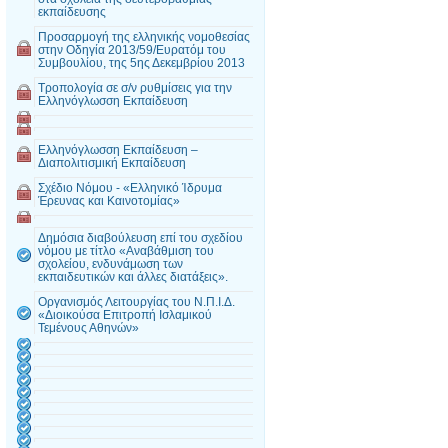
εκπαίδευσης
Προσαρμογή της ελληνικής νομοθεσίας
στην Οδηγία 2013/59/Ευρατόμ του
Συμβουλίου, της 5ης Δεκεμβρίου 2013
Τροπολογία σε σ/ν ρυθμίσεις για την
Ελληνόγλωσση Εκπαίδευση
Ελληνόγλωσση Εκπαίδευση –
Διαπολιτισμική Εκπαίδευση
Σχέδιο Νόμου - «Ελληνικό Ίδρυμα
Έρευνας και Καινοτομίας»
Δημόσια διαβούλευση επί του σχεδίου
νόμου με τίτλο «Αναβάθμιση του
σχολείου, ενδυνάμωση των
εκπαιδευτικών και άλλες διατάξεις».
Οργανισμός Λειτουργίας του Ν.Π.Ι.Δ.
«Διοικούσα Επιτροπή Ισλαμικού
Τεμένους Αθηνών»