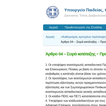
Υπουργείο Παιδείας,
Δικτυακός Τόπος Διαβουλεύσ
Αρχική
Πρωθυπουργός της Ελλάδας
Αρχική
«Καθορισμός κριτηρίων πρόσληψη
Άρθρο 04 – Σειρά κατάταξης − Προ
Άρθρο 04 – Σειρά κατάταξης − Π
1. Οι υποψήφιοι αναπληρωτές εκπαιδευτικοί Π
και Επικουρικούς Πίνακες με βάση το σύνολο 
ισοβαθμίας η κατάταξη γίνεται βάσει του χρόνο
2. Οι προσλήψεις των αναπληρωτών εκπαιδευτι
περίπτωση εξάντλησης αυτών πραγματοποιούντ
εξάντλησης και των Συμπληρωματικών Πινάκων
αναπληρωτών εκπαιδευτικών γενικής εκπαίδευσ
3. Οι κλάδοι ΠΕ61 και ΠΕ71 κατατάσσονται στο
4. Υποψήφιοι των κλάδων/ειδικοτήτων για τους ο
Διδακτική Επάρκεια, προτάσσονται στους πίνακε