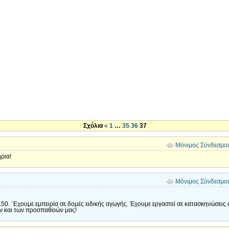
Σχόλια
«
1
…
35
36
37
Μόνιμος Σύνδεσμο
ρια!
Μόνιμος Σύνδεσμο
0.50. ΄Εχουμε εμπειρία σε δομές ειδικής αγωγής. Έχουμε εργαστεί σε κατασκηνώσεις
 και των προσπαθειών μας!