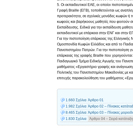
5. Οι εκπαιδευτικοί ΕΑΕ, οι οποίοι πιστοποιη
Γραφή Braille (ΕΓΒ), τοποθετούνται ως αναπλη
προτεραιότητα, σε σχολικές μονάδες κωφών ή 
κωφούς και βαρήκοους μαθητές που φοιτούν σε
Εκπαίδευσης. Ειδικά για την εκπαίδευση μαθη
εκπαιδευτικοί με επάρκεια στην ΕΝΓ και στην Ε
Για την πιστοποίηση επάρκειας της Ελληνικής 
Ομοσπονδία Κωφών Ελλάδος και από το Παιδα
Πανεπιστημίου Πατρών. Για την πιστοποίηση γν
επάρκειας της γραφής Braille που χορηγούνται
Παιδαγωγικό Τμήμα Ειδικής Αγωγής του Πανεπισ
μαθήματος «Εργαστήριο γραφής και ανάγνωσης σ
Πολιτικής του Πανεπιστημίου Μακεδονίας με κατ
επιτυχής παρακολούθηση του μαθήματος «Εργα
1.660 Σχόλια
Άρθρο 01
1.982 Σχόλια
Άρθρο 02 – Πίνακες κατάτα
8.465 Σχόλια
Άρθρο 03 – Πίνακες μοριοδ
1.830 Σχόλια
Άρθρο 04 – Σειρά κατάταξ