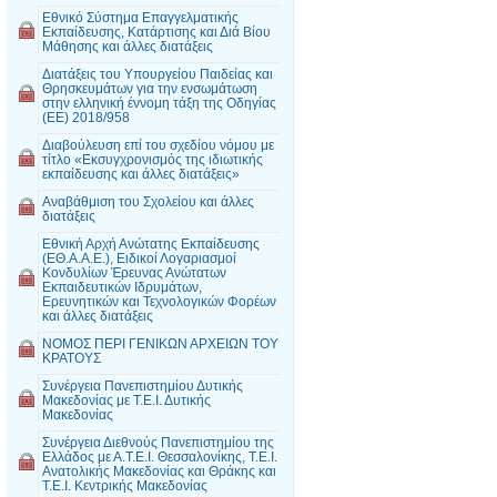
Εθνικό Σύστημα Επαγγελματικής
Εκπαίδευσης, Κατάρτισης και Διά Βίου
Μάθησης και άλλες διατάξεις
Διατάξεις του Υπουργείου Παιδείας και
Θρησκευμάτων για την ενσωμάτωση
στην ελληνική έννομη τάξη της Οδηγίας
(ΕΕ) 2018/958
Διαβούλευση επί του σχεδίου νόμου με
τίτλο «Εκσυγχρονισμός της ιδιωτικής
εκπαίδευσης και άλλες διατάξεις»
Αναβάθμιση του Σχολείου και άλλες
διατάξεις
Εθνική Αρχή Ανώτατης Εκπαίδευσης
(ΕΘ.Α.Α.Ε.), Ειδικοί Λογαριασμοί
Κονδυλίων Έρευνας Ανώτατων
Εκπαιδευτικών Ιδρυμάτων,
Ερευνητικών και Τεχνολογικών Φορέων
και άλλες διατάξεις
ΝΟΜΟΣ ΠΕΡΙ ΓΕΝΙΚΩΝ ΑΡΧΕΙΩΝ ΤΟΥ
ΚΡΑΤΟΥΣ
Συνέργεια Πανεπιστημίου Δυτικής
Μακεδονίας με Τ.Ε.Ι. Δυτικής
Μακεδονίας
Συνέργεια Διεθνούς Πανεπιστημίου της
Ελλάδος με Α.Τ.Ε.Ι. Θεσσαλονίκης, Τ.Ε.Ι.
Ανατολικής Μακεδονίας και Θράκης και
Τ.Ε.Ι. Κεντρικής Μακεδονίας