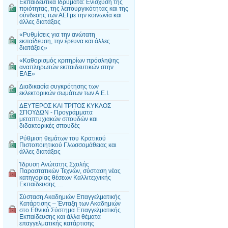
Εκπαιδευτικά Ιδρύματα: Ενίσχυση της
ποιότητας, της λειτουργικότητας και της
σύνδεσης των ΑΕΙ με την κοινωνία και
άλλες διατάξεις
«Ρυθμίσεις για την ανώτατη
εκπαίδευση, την έρευνα και άλλες
διατάξεις»
«Καθορισμός κριτηρίων πρόσληψης
αναπληρωτών εκπαιδευτικών στην
ΕΑΕ»
Διαδικασία συγκρότησης των
εκλεκτορικών σωμάτων των Α.Ε.Ι.
ΔΕΥΤΕΡΟΣ ΚΑΙ ΤΡΙΤΟΣ ΚΥΚΛΟΣ
ΣΠΟΥΔΩΝ - Προγράμματα
μεταπτυχιακών σπουδών και
διδακτορικές σπουδές
Ρύθμιση θεμάτων του Κρατικού
Πιστοποιητικού Γλωσσομάθειας και
άλλες διατάξεις
Ίδρυση Ανώτατης Σχολής
Παραστατικών Τεχνών, σύσταση νέας
κατηγορίας θέσεων Καλλιτεχνικής
Εκπαίδευσης …
Σύσταση Ακαδημιών Επαγγελματικής
Κατάρτισης – Ένταξη των Ακαδημιών
στο Εθνικό Σύστημα Επαγγελματικής
Εκπαίδευσης και άλλα θέματα
επαγγελματικής κατάρτισης