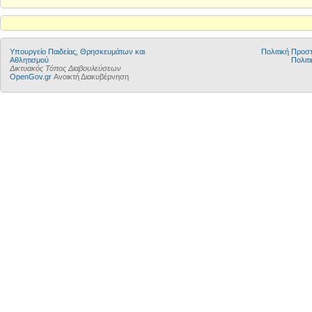
Υπουργείο Παιδείας, Θρησκευμάτων και
Πολιτική Προ
Αθλητισμού
Πολιτι
Δικτυακός Τόπος Διαβουλεύσεων
OpenGov.gr
Ανοικτή Διακυβέρνηση