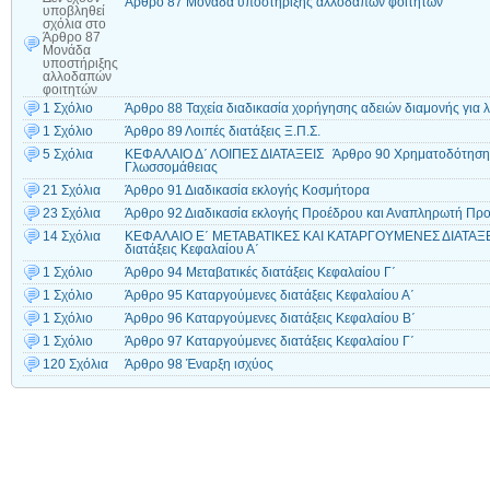
Άρθρο 87 Μονάδα υποστήριξης αλλοδαπών φοιτητών
υποβληθεί
σχόλια
στο
Άρθρο 87
Μονάδα
υποστήριξης
αλλοδαπών
φοιτητών
1 Σχόλιο
Άρθρο 88 Ταχεία διαδικασία χορήγησης αδειών διαμονής για
1 Σχόλιο
Άρθρο 89 Λοιπές διατάξεις Ξ.Π.Σ.
5 Σχόλια
ΚΕΦΑΛΑΙΟ Δ΄ ΛΟΙΠΕΣ ΔΙΑΤΑΞΕΙΣ Άρθρο 90 Χρηματοδότηση Ε.
Γλωσσομάθειας
21 Σχόλια
Άρθρο 91 Διαδικασία εκλογής Κοσμήτορα
23 Σχόλια
Άρθρο 92 Διαδικασία εκλογής Προέδρου και Αναπληρωτή Πρ
14 Σχόλια
ΚΕΦΑΛΑΙΟ Ε΄ ΜΕΤΑΒΑΤΙΚΕΣ ΚΑΙ ΚΑΤΑΡΓΟΥΜΕΝΕΣ ΔΙΑΤΑΞΕ
διατάξεις Κεφαλαίου Α΄
1 Σχόλιο
Άρθρο 94 Μεταβατικές διατάξεις Κεφαλαίου Γ΄
1 Σχόλιο
Άρθρο 95 Καταργούμενες διατάξεις Κεφαλαίου Α΄
1 Σχόλιο
Άρθρο 96 Καταργούμενες διατάξεις Κεφαλαίου Β΄
1 Σχόλιο
Άρθρο 97 Καταργούμενες διατάξεις Κεφαλαίου Γ΄
120 Σχόλια
Άρθρο 98 Έναρξη ισχύος