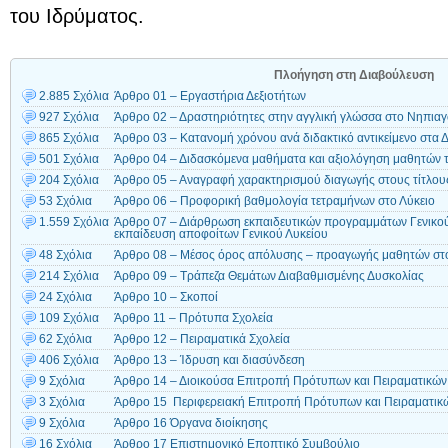
του Ιδρύματος.
Πλοήγηση στη Διαβούλευση
2.885 Σχόλια
Άρθρο 01 – Εργαστήρια Δεξιοτήτων
927 Σχόλια
Άρθρο 02 – Δραστηριότητες στην αγγλική γλώσσα στο Νηπιαγ
865 Σχόλια
Άρθρο 03 – Κατανομή χρόνου ανά διδακτικό αντικείμενο στα 
501 Σχόλια
Άρθρο 04 – Διδασκόμενα μαθήματα και αξιολόγηση μαθητών 
204 Σχόλια
Άρθρο 05 – Αναγραφή χαρακτηρισμού διαγωγής στους τίτλο
53 Σχόλια
Άρθρο 06 – Προφορική βαθμολογία τετραμήνων στο Λύκειο
1.559 Σχόλια
Άρθρο 07 – Διάρθρωση εκπαιδευτικών προγραμμάτων Γενικού 
εκπαίδευση αποφοίτων Γενικού Λυκείου
48 Σχόλια
Άρθρο 08 – Μέσος όρος απόλυσης – προαγωγής μαθητών στο
214 Σχόλια
Άρθρο 09 – Τράπεζα Θεμάτων Διαβαθμισμένης Δυσκολίας
24 Σχόλια
Άρθρο 10 – Σκοποί
109 Σχόλια
Άρθρο 11 – Πρότυπα Σχολεία
62 Σχόλια
Άρθρο 12 – Πειραματικά Σχολεία
406 Σχόλια
Άρθρο 13 – Ίδρυση και διασύνδεση
9 Σχόλια
Άρθρο 14 – Διοικούσα Επιτροπή Πρότυπων και Πειραματικών
3 Σχόλια
Άρθρο 15 Περιφερειακή Επιτροπή Πρότυπων και Πειραματικ
9 Σχόλια
Άρθρο 16 Όργανα διοίκησης
16 Σχόλια
Άρθρο 17 Επιστημονικό Εποπτικό Συμβούλιο