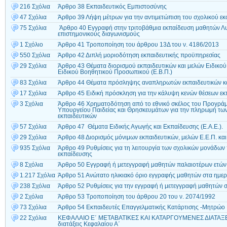
216 Σχόλια
Άρθρο 38 Εκπαιδευτικός Eμπιστοσύνης
47 Σχόλια
Άρθρο 39 Λήψη μέτρων για την αντιμετώπιση του σχολικού ε
75 Σχόλια
Άρθρο 40 Εγγραφή στην τριτοβάθμια εκπαίδευση μαθητών Λυκ
επιστημονικούς διαγωνισμούς
1 Σχόλιο
Άρθρο 41 Τροποποίηση του άρθρου 13Δ του ν. 4186/2013
550 Σχόλια
Άρθρο 42 Διπλή μοριοδότηση εκπαιδευτικής προϋπηρεσίας
29 Σχόλια
Άρθρο 43 Θέματα διορισμού εκπαιδευτικών και μελών Ειδικού
Ειδικού Βοηθητικού Προσωπικού (Ε.Β.Π.)
83 Σχόλια
Άρθρο 44 Θέματα πρόσληψης αναπληρωτών εκπαιδευτικών και
17 Σχόλια
Άρθρο 45 Ειδική πρόσκληση για την κάλυψη κενών θέσεων εκπα
3 Σχόλια
Άρθρο 46 Χρηματοδότηση από το εθνικό σκέλος του Προγρά
Υπουργείου Παιδείας και Θρησκευμάτων για την πληρωμή τω
εκπαιδευτικών
57 Σχόλια
Άρθρο 47 Θέματα Ειδικής Αγωγής και Εκπαίδευσης (Ε.Α.Ε.).
29 Σχόλια
Άρθρο 48 Διορισμός μόνιμων εκπαιδευτικών, μελών Ε.Ε.Π. και
935 Σχόλια
Άρθρο 49 Ρυθμίσεις για τη λειτουργία των σχολικών μονάδω
εκπαίδευσης
8 Σχόλια
Άρθρο 50 Εγγραφή ή μετεγγραφή μαθητών παλαιοτέρων ετών 
1.217 Σχόλια
Άρθρο 51 Ανώτατο ηλικιακό όριο εγγραφής μαθητών στα ημε
238 Σχόλια
Άρθρο 52 Ρυθμίσεις για την εγγραφή ή μετεγγραφή μαθητών 
2 Σχόλια
Άρθρο 53 Τροποποίηση του άρθρου 20 του ν. 2074/1992
73 Σχόλια
Άρθρο 54 Εκπαιδευτές Επαγγελματικής Κατάρτισης -Μητρώο
22 Σχόλια
ΚΕΦΑΛΑΙΟ Ε΄ ΜΕΤΑΒΑΤΙΚΕΣ ΚΑΙ ΚΑΤΑΡΓΟΥΜΕΝΕΣ ΔΙΑΤΑΞΕ
διατάξεις Κεφαλαίου Α΄