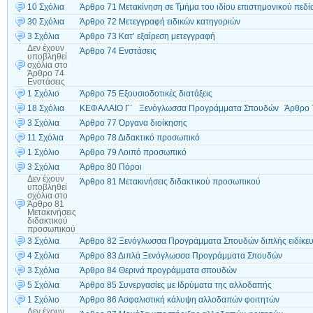
10 Σχόλια
Άρθρο 71 Μετακίνηση σε Τμήμα του ιδίου επιστημονικού πεδί
30 Σχόλια
Άρθρο 72 Μετεγγραφή ειδικών κατηγοριών
3 Σχόλια
Άρθρο 73 Κατ’ εξαίρεση μετεγγραφή
Δεν έχουν
Άρθρο 74 Ενστάσεις
υποβληθεί
σχόλια
στο
Άρθρο 74
Ενστάσεις
1 Σχόλιο
Άρθρο 75 Εξουσιοδοτικές διατάξεις
18 Σχόλια
ΚΕΦΑΛΑΙΟ Γ΄ Ξενόγλωσσα Προγράμματα Σπουδών Άρθρο 
3 Σχόλια
Άρθρο 77 Όργανα διοίκησης
11 Σχόλια
Άρθρο 78 Διδακτικό προσωπικό
1 Σχόλιο
Άρθρο 79 Λοιπό προσωπικό
3 Σχόλια
Άρθρο 80 Πόροι
Δεν έχουν
Άρθρο 81 Μετακινήσεις διδακτικού προσωπικού
υποβληθεί
σχόλια
στο
Άρθρο 81
Μετακινήσεις
διδακτικού
προσωπικού
3 Σχόλια
Άρθρο 82 Ξενόγλωσσα Προγράμματα Σπουδών διπλής ειδίκε
4 Σχόλια
Άρθρο 83 Διπλά Ξενόγλωσσα Προγράμματα Σπουδών
3 Σχόλια
Άρθρο 84 Θερινά προγράμματα σπουδών
5 Σχόλια
Άρθρο 85 Συνεργασίες με Ιδρύματα της αλλοδαπής
1 Σχόλιο
Άρθρο 86 Ασφαλιστική κάλυψη αλλοδαπών φοιτητών
Δεν έχουν