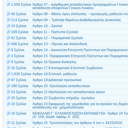
1.559 Σχόλια
Άρθρο 07 – Διάρθρωση εκπαιδευτικών προγραμμάτων Γενικού 
εκπαίδευση αποφοίτων Γενικού Λυκείου
48 Σχόλια
Άρθρο 08 – Μέσος όρος απόλυσης – προαγωγής μαθητών στο
214 Σχόλια
Άρθρο 09 – Τράπεζα Θεμάτων Διαβαθμισμένης Δυσκολίας
24 Σχόλια
Άρθρο 10 – Σκοποί
109 Σχόλια
Άρθρο 11 – Πρότυπα Σχολεία
62 Σχόλια
Άρθρο 12 – Πειραματικά Σχολεία
406 Σχόλια
Άρθρο 13 – Ίδρυση και διασύνδεση
9 Σχόλια
Άρθρο 14 – Διοικούσα Επιτροπή Πρότυπων και Πειραματικών
3 Σχόλια
Άρθρο 15 Περιφερειακή Επιτροπή Πρότυπων και Πειραματικ
9 Σχόλια
Άρθρο 16 Όργανα διοίκησης
16 Σχόλια
Άρθρο 17 Επιστημονικό Εποπτικό Συμβούλιο
1.638 Σχόλια
Άρθρο 18 Επιλογή μαθητών
97 Σχόλια
Άρθρο 19 Διδακτικό προσωπικό
190 Σχόλια
Άρθρο 20 Αξιολόγηση εκπαιδευτικών
24 Σχόλια
Άρθρο 21 Αξιολόγηση του εκπαιδευτικού έργου
25 Σχόλια
Άρθρο 22 Συμβούλιο στήριξης σχολείου
20 Σχόλια
Άρθρο 23 Εφαρμογή της νομοθεσίας για τα σχολεία της δημό
εκπαίδευσης και χρηματοδότηση
16 Σχόλια
ΚΕΦΑΛΑΙΟ Γ΄ ΕΛΛΗΝΟΓΛΩΣΣΗ ΕΚΠΑΙΔΕΥΣΗ Άρθρο 24 Τροπο
(Α΄ 159, διόρθ. σφάλμ. Α΄ 165)
11 Σχόλια
Άρθρο 25 Τροποποιήσεις του άρθρου 4 του ν. 4415/2016