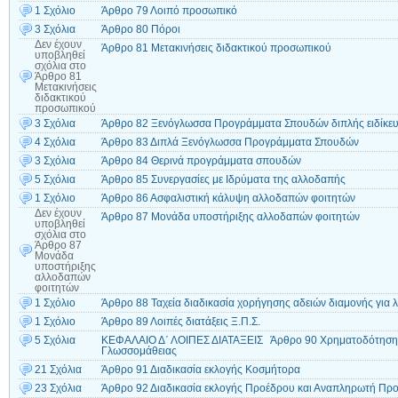
1 Σχόλιο
Άρθρο 79 Λοιπό προσωπικό
3 Σχόλια
Άρθρο 80 Πόροι
Δεν έχουν
Άρθρο 81 Μετακινήσεις διδακτικού προσωπικού
υποβληθεί
σχόλια
στο
Άρθρο 81
Μετακινήσεις
διδακτικού
προσωπικού
3 Σχόλια
Άρθρο 82 Ξενόγλωσσα Προγράμματα Σπουδών διπλής ειδίκε
4 Σχόλια
Άρθρο 83 Διπλά Ξενόγλωσσα Προγράμματα Σπουδών
3 Σχόλια
Άρθρο 84 Θερινά προγράμματα σπουδών
5 Σχόλια
Άρθρο 85 Συνεργασίες με Ιδρύματα της αλλοδαπής
1 Σχόλιο
Άρθρο 86 Ασφαλιστική κάλυψη αλλοδαπών φοιτητών
Δεν έχουν
Άρθρο 87 Μονάδα υποστήριξης αλλοδαπών φοιτητών
υποβληθεί
σχόλια
στο
Άρθρο 87
Μονάδα
υποστήριξης
αλλοδαπών
φοιτητών
1 Σχόλιο
Άρθρο 88 Ταχεία διαδικασία χορήγησης αδειών διαμονής για
1 Σχόλιο
Άρθρο 89 Λοιπές διατάξεις Ξ.Π.Σ.
5 Σχόλια
ΚΕΦΑΛΑΙΟ Δ΄ ΛΟΙΠΕΣ ΔΙΑΤΑΞΕΙΣ Άρθρο 90 Χρηματοδότηση Ε.
Γλωσσομάθειας
21 Σχόλια
Άρθρο 91 Διαδικασία εκλογής Κοσμήτορα
23 Σχόλια
Άρθρο 92 Διαδικασία εκλογής Προέδρου και Αναπληρωτή Πρ