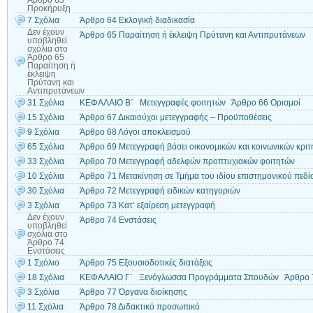
Προκήρυξη
7 Σχόλια
Άρθρο 64 Εκλογική διαδικασία
Δεν έχουν
Άρθρο 65 Παραίτηση ή έκλειψη Πρύτανη και Αντιπρυτάνεων
υποβληθεί
σχόλια
στο
Άρθρο 65
Παραίτηση ή
έκλειψη
Πρύτανη και
Αντιπρυτάνεων
31 Σχόλια
ΚΕΦΑΛΑΙΟ Β΄ Μετεγγραφές φοιτητών Άρθρο 66 Ορισμοί
15 Σχόλια
Άρθρο 67 Δικαιούχοι μετεγγραφής – Προϋποθέσεις
9 Σχόλια
Άρθρο 68 Λόγοι αποκλεισμού
65 Σχόλια
Άρθρο 69 Μετεγγραφή βάσει οικονομικών και κοινωνικών κριτ
33 Σχόλια
Άρθρο 70 Μετεγγραφή αδελφών προπτυχιακών φοιτητών
10 Σχόλια
Άρθρο 71 Μετακίνηση σε Τμήμα του ιδίου επιστημονικού πεδί
30 Σχόλια
Άρθρο 72 Μετεγγραφή ειδικών κατηγοριών
3 Σχόλια
Άρθρο 73 Κατ’ εξαίρεση μετεγγραφή
Δεν έχουν
Άρθρο 74 Ενστάσεις
υποβληθεί
σχόλια
στο
Άρθρο 74
Ενστάσεις
1 Σχόλιο
Άρθρο 75 Εξουσιοδοτικές διατάξεις
18 Σχόλια
ΚΕΦΑΛΑΙΟ Γ΄ Ξενόγλωσσα Προγράμματα Σπουδών Άρθρο 
3 Σχόλια
Άρθρο 77 Όργανα διοίκησης
11 Σχόλια
Άρθρο 78 Διδακτικό προσωπικό