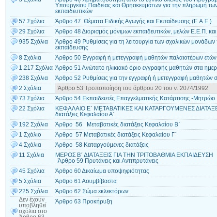
Υπουργείου Παιδείας και Θρησκευμάτων για την πληρωμή τω
εκπαιδευτικών
57 Σχόλια
Άρθρο 47 Θέματα Ειδικής Αγωγής και Εκπαίδευσης (Ε.Α.Ε.).
29 Σχόλια
Άρθρο 48 Διορισμός μόνιμων εκπαιδευτικών, μελών Ε.Ε.Π. και
935 Σχόλια
Άρθρο 49 Ρυθμίσεις για τη λειτουργία των σχολικών μονάδω
εκπαίδευσης
8 Σχόλια
Άρθρο 50 Εγγραφή ή μετεγγραφή μαθητών παλαιοτέρων ετών 
1.217 Σχόλια
Άρθρο 51 Ανώτατο ηλικιακό όριο εγγραφής μαθητών στα ημε
238 Σχόλια
Άρθρο 52 Ρυθμίσεις για την εγγραφή ή μετεγγραφή μαθητών 
2 Σχόλια
Άρθρο 53 Τροποποίηση του άρθρου 20 του ν. 2074/1992
73 Σχόλια
Άρθρο 54 Εκπαιδευτές Επαγγελματικής Κατάρτισης -Μητρώο
22 Σχόλια
ΚΕΦΑΛΑΙΟ Ε΄ ΜΕΤΑΒΑΤΙΚΕΣ ΚΑΙ ΚΑΤΑΡΓΟΥΜΕΝΕΣ ΔΙΑΤΑΞΕ
διατάξεις Κεφαλαίου Α΄
192 Σχόλια
Άρθρο 56 Μεταβατικές διατάξεις Κεφαλαίου Β΄
1 Σχόλιο
Άρθρο 57 Μεταβατικές διατάξεις Κεφαλαίου Γ΄
4 Σχόλια
Άρθρο 58 Καταργούμενες διατάξεις
11 Σχόλια
ΜΕΡΟΣ Β΄ ΔΙΑΤΑΞΕΙΣ ΓΙΑ ΤΗΝ ΤΡΙΤΟΒΑΘΜΙΑ ΕΚΠΑΙΔΕΥΣΗ Κ
Άρθρο 59 Πρυτάνεις και Αντιπρυτάνεις
45 Σχόλια
Άρθρο 60 Δικαίωμα υποψηφιότητας
5 Σχόλια
Άρθρο 61 Ασυμβίβαστα
225 Σχόλια
Άρθρο 62 Σώμα εκλεκτόρων
Δεν έχουν
Άρθρο 63 Προκήρυξη
υποβληθεί
σχόλια
στο
Άρθρο 63